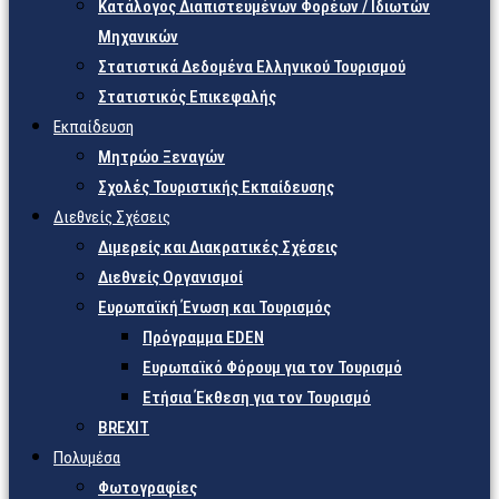
Κατάλογος Διαπιστευμένων Φορέων / Ιδιωτών
Μηχανικών
Στατιστικά Δεδομένα Ελληνικού Τουρισμού
Στατιστικός Επικεφαλής
Εκπαίδευση
Μητρώο Ξεναγών
Σχολές Τουριστικής Εκπαίδευσης
Διεθνείς Σχέσεις
Διμερείς και Διακρατικές Σχέσεις
Διεθνείς Οργανισμοί
Ευρωπαϊκή Ένωση και Τουρισμός
Πρόγραμμα EDEN
Ευρωπαϊκό Φόρουμ για τον Τουρισμό
Ετήσια Έκθεση για τον Τουρισμό
BREXIT
Πολυμέσα
Φωτογραφίες