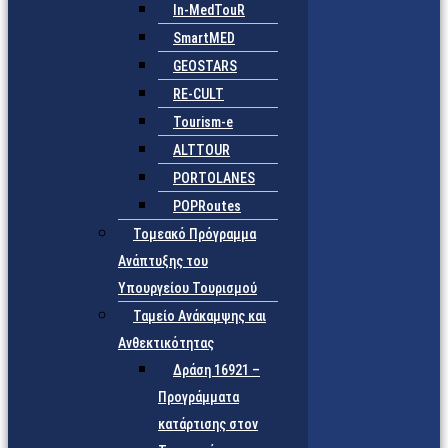
In-MedTouR
SmartMED
GEOSTARS
RE-CULT
Tourism-e
ALTTOUR
PORTOLANES
POPRoutes
Τομεακό Πρόγραμμα
Ανάπτυξης του
Υπουργείου Τουρισμού
Ταμείο Ανάκαμψης και
Ανθεκτικότητας
Δράση 16921 –
Προγράμματα
κατάρτισης στον