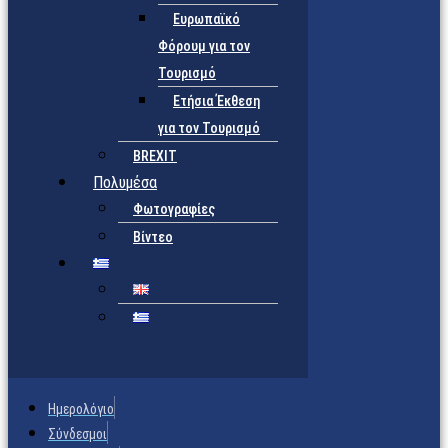
Ευρωπαϊκό
Φόρουμ για τον
Τουρισμό
Ετήσια Έκθεση
για τον Τουρισμό
BREXIT
Πολυμέσα
Φωτογραφίες
Βίντεο
Ημερολόγιο
Σύνδεσμοι