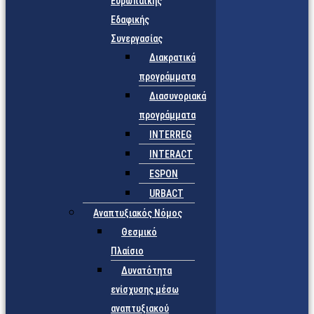
Ευρωπαϊκής
Εδαφικής
Συνεργασίας
Διακρατικά
προγράμματα
Διασυνοριακά
προγράμματα
INTERREG
INTERACT
ESPON
URBACT
Αναπτυξιακός Νόμος
Θεσμικό
Πλαίσιο
Δυνατότητα
ενίσχυσης μέσω
αναπτυξιακού