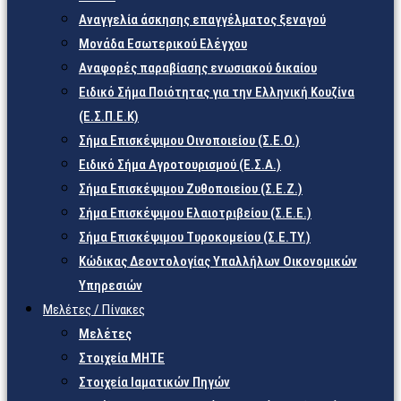
Αναγγελία άσκησης επαγγέλματος ξεναγού
Μονάδα Εσωτερικού Ελέγχου
Αναφορές παραβίασης ενωσιακού δικαίου
Ειδικό Σήμα Ποιότητας για την Ελληνική Κουζίνα
(Ε.Σ.Π.Ε.Κ)
Σήμα Επισκέψιμου Οινοποιείου (Σ.Ε.Ο.)
Ειδικό Σήμα Αγροτουρισμού (Ε.Σ.Α.)
Σήμα Επισκέψιμου Ζυθοποιείου (Σ.Ε.Ζ.)
Σήμα Επισκέψιμου Ελαιοτριβείου (Σ.Ε.Ε.)
Σήμα Επισκέψιμου Τυροκομείου (Σ.Ε.TY.)
Κώδικας Δεοντολογίας Υπαλλήλων Οικονομικών
Υπηρεσιών
Μελέτες / Πίνακες
Μελέτες
Στοιχεία ΜΗΤΕ
Στοιχεία Ιαματικών Πηγών