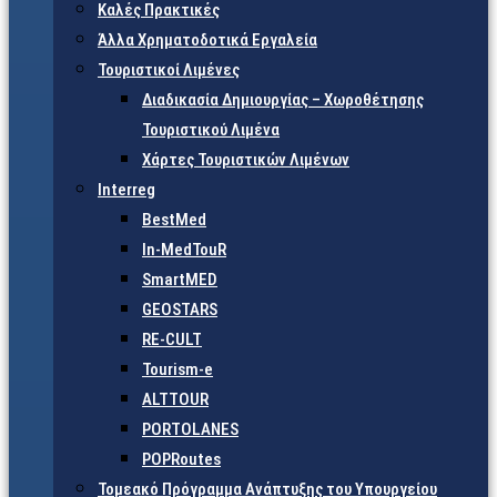
Καλές Πρακτικές
Άλλα Χρηματοδοτικά Εργαλεία
Τουριστικοί Λιμένες
Διαδικασία Δημιουργίας – Χωροθέτησης
Τουριστικού Λιμένα
Χάρτες Τουριστικών Λιμένων
Interreg
BestMed
In-MedTouR
SmartMED
GEOSTARS
RE-CULT
Tourism-e
ALTTOUR
PORTOLANES
POPRoutes
Τομεακό Πρόγραμμα Ανάπτυξης του Υπουργείου