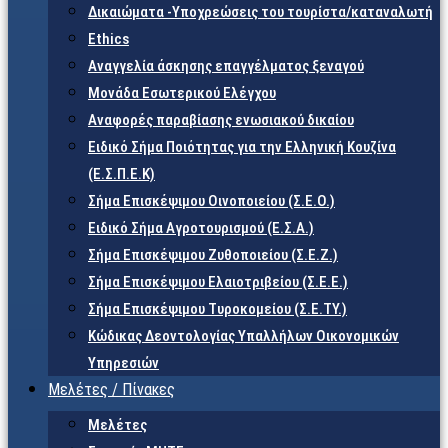
Δικαιώματα -Υποχρεώσεις του τουρίστα/καταναλωτή
Ethics
Αναγγελία άσκησης επαγγέλματος ξεναγού
Μονάδα Εσωτερικού Ελέγχου
Αναφορές παραβίασης ενωσιακού δικαίου
Ειδικό Σήμα Ποιότητας για την Ελληνική Κουζίνα
(Ε.Σ.Π.Ε.Κ)
Σήμα Επισκέψιμου Οινοποιείου (Σ.Ε.Ο.)
Ειδικό Σήμα Αγροτουρισμού (Ε.Σ.Α.)
Σήμα Επισκέψιμου Ζυθοποιείου (Σ.Ε.Ζ.)
Σήμα Επισκέψιμου Ελαιοτριβείου (Σ.Ε.Ε.)
Σήμα Επισκέψιμου Τυροκομείου (Σ.Ε.TY.)
Κώδικας Δεοντολογίας Υπαλλήλων Οικονομικών
Υπηρεσιών
Μελέτες / Πίνακες
Μελέτες