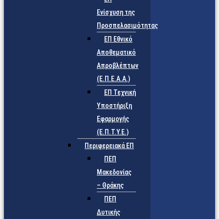
Ενίσχυση της
Προσπελασιμότητας
ΕΠ Εθνικό
Αποθεματικό
Απροβλέπτων
(Ε.Π.Ε.Α.Α.)
ΕΠ Τεχνική
Υποστήριξη
Εφαρμογής
(Ε.Π.Τ.Υ.Ε.)
Περιφερειακά ΕΠ
ΠΕΠ
Μακεδονίας
– Θράκης
ΠΕΠ
Δυτικής