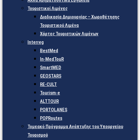
Άλλα Χρηματοδοτικά Εργαλεία
Τουριστικοί Λιμένες
Διαδικασία Δημιουργίας – Χωροθέτησης
Τουριστικού Λιμένα
Χάρτες Τουριστικών Λιμένων
Interreg
BestMed
In-MedTouR
SmartMED
GEOSTARS
RE-CULT
Tourism-e
ALTTOUR
PORTOLANES
POPRoutes
Τομεακό Πρόγραμμα Ανάπτυξης του Υπουργείου
Τουρισμού