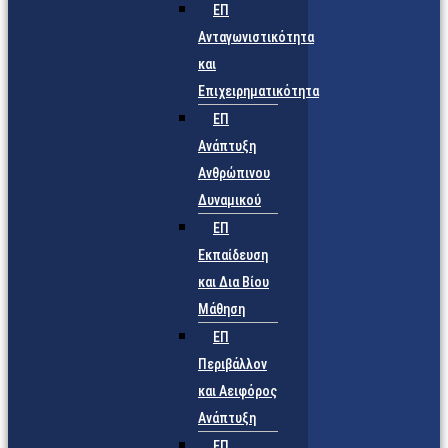
ΕΠ
Ανταγωνιστικότητα
και
Επιχειρηματικότητα
ΕΠ
Ανάπτυξη
Ανθρώπινου
Δυναμικού
ΕΠ
Εκπαίδευση
και Δια Βίου
Μάθηση
ΕΠ
Περιβάλλον
και Αειφόρος
Ανάπτυξη
ΕΠ