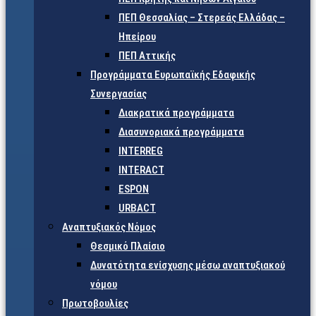
ΠΕΠ Θεσσαλίας – Στερεάς Ελλάδας –
Ηπείρου
ΠΕΠ Αττικής
Προγράμματα Ευρωπαϊκής Εδαφικής
Συνεργασίας
Διακρατικά προγράμματα
Διασυνοριακά προγράμματα
INTERREG
INTERACT
ESPON
URBACT
Αναπτυξιακός Νόμος
Θεσμικό Πλαίσιο
Δυνατότητα ενίσχυσης μέσω αναπτυξιακού
νόμου
Πρωτοβουλίες