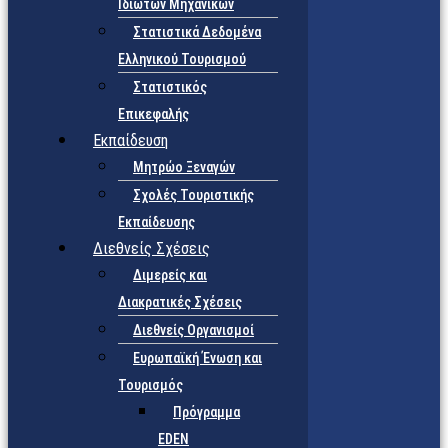
Ιδιωτών Μηχανικών
Στατιστικά Δεδομένα
Ελληνικού Τουρισμού
Στατιστικός
Επικεφαλής
Εκπαίδευση
Μητρώο Ξεναγών
Σχολές Τουριστικής
Εκπαίδευσης
Διεθνείς Σχέσεις
Διμερείς και
Διακρατικές Σχέσεις
Διεθνείς Οργανισμοί
Ευρωπαϊκή Ένωση και
Τουρισμός
Πρόγραμμα
EDEN