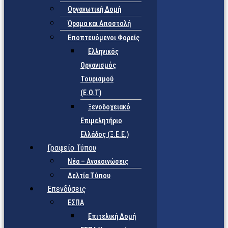
Οργανωτική Δομή
Όραμα και Αποστολή
Εποπτευόμενοι Φορείς
Eλληνικός
Οργανισμός
Τουρισμού
(Ε.Ο.Τ)
Ξενοδοχειακό
Επιμελητήριο
Ελλάδος (Ξ.Ε.Ε.)
Γραφείο Τύπου
Νέα – Ανακοινώσεις
Δελτία Τύπου
Επενδύσεις
ΕΣΠΑ
Επιτελική Δομή