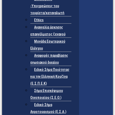
-Υποχρεώσεις του
τουρίστα/καταναλωτή
Ethics
Αναγγελία άσκησης
επαγγέλματος ξεναγού
Μονάδα Εσωτερικού
Ελέγχου
Αναφορές παραβίασης
ενωσιακού δικαίου
Ειδικό Σήμα Ποιότητας
για την Ελληνική Κουζίνα
(Ε.Σ.Π.Ε.Κ)
Σήμα Επισκέψιμου
Οινοποιείου (Σ.Ε.Ο.)
Ειδικό Σήμα
Αγροτουρισμού (Ε.Σ.Α.)