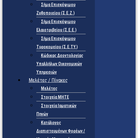
Σήμα Επισκέψιμου
Ζυθοποιείου (Σ.Ε.Ζ.)
Σήμα Επισκέψιμου
Ελαιοτριβείου (Σ.Ε.Ε.)
Σήμα Επισκέψιμου
Τυροκομείου (Σ.Ε.TY.)
Κώδικας Δεοντολογίας
Υπαλλήλων Οικονομικών
Υπηρεσιών
Μελέτες / Πίνακες
Μελέτες
Στοιχεία ΜΗΤΕ
Στοιχεία Ιαματικών
Πηγών
Κατάλογος
Διαπιστευμένων Φορέων /