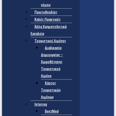
νόμου
Πρωτοβουλίες
Καλές Πρακτικές
Άλλα Χρηματοδοτικά
Εργαλεία
Τουριστικοί Λιμένες
Διαδικασία
Δημιουργίας –
Χωροθέτησης
Τουριστικού
Λιμένα
Χάρτες
Τουριστικών
Λιμένων
Interreg
BestMed