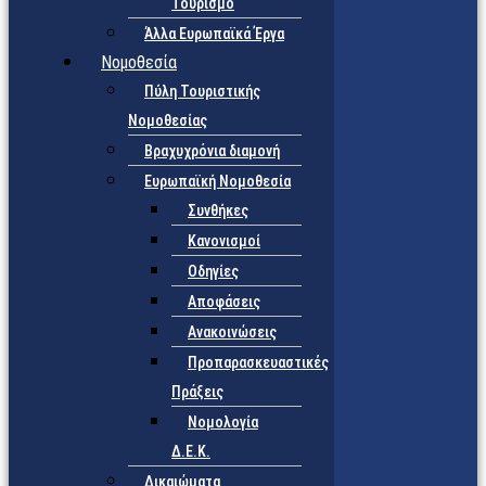
Τουρισμό
Άλλα Ευρωπαϊκά Έργα
Νομοθεσία
Πύλη Τουριστικής
Νομοθεσίας
Βραχυχρόνια διαμονή
Ευρωπαϊκή Νομοθεσία
Συνθήκες
Κανονισμοί
Οδηγίες
Αποφάσεις
Ανακοινώσεις
Προπαρασκευαστικές
Πράξεις
Νομολογία
Δ.Ε.Κ.
Δικαιώματα