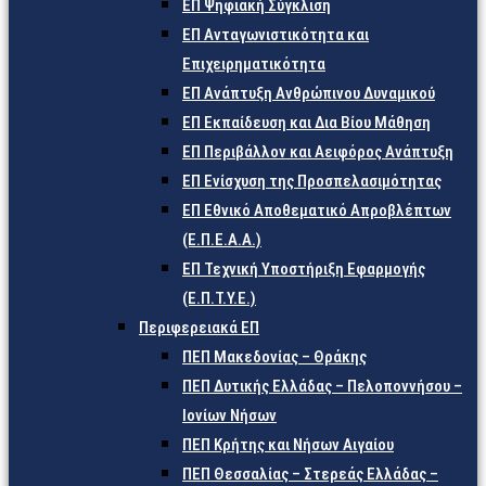
ΕΠ Ψηφιακή Σύγκλιση
ΕΠ Ανταγωνιστικότητα και
Επιχειρηματικότητα
ΕΠ Ανάπτυξη Ανθρώπινου Δυναμικού
ΕΠ Εκπαίδευση και Δια Βίου Μάθηση
ΕΠ Περιβάλλον και Αειφόρος Ανάπτυξη
ΕΠ Ενίσχυση της Προσπελασιμότητας
ΕΠ Εθνικό Αποθεματικό Απροβλέπτων
(Ε.Π.Ε.Α.Α.)
ΕΠ Τεχνική Υποστήριξη Εφαρμογής
(Ε.Π.Τ.Υ.Ε.)
Περιφερειακά ΕΠ
ΠΕΠ Μακεδονίας – Θράκης
ΠΕΠ Δυτικής Ελλάδας – Πελοποννήσου –
Ιονίων Νήσων
ΠΕΠ Κρήτης και Νήσων Αιγαίου
ΠΕΠ Θεσσαλίας – Στερεάς Ελλάδας –