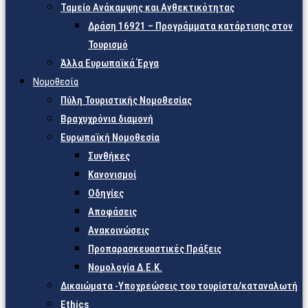
Ταμείο Ανάκαμψης και Ανθεκτικότητας
Δράση 16921 – Προγράμματα κατάρτισης στον
Τουρισμό
Άλλα Ευρωπαϊκά Έργα
Νομοθεσία
Πύλη Τουριστικής Νομοθεσίας
Βραχυχρόνια διαμονή
Ευρωπαϊκή Νομοθεσία
Συνθήκες
Κανονισμοί
Οδηγίες
Αποφάσεις
Ανακοινώσεις
Προπαρασκευαστικές Πράξεις
Νομολογία Δ.Ε.Κ.
Δικαιώματα -Υποχρεώσεις του τουρίστα/καταναλωτή
Ethics