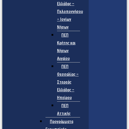
Ελλάδας –
Πελοποννήσου
– Ιονίων
Νήσων
ΠΕΠ
Κρήτης και
Νήσων
Αιγαίου
ΠΕΠ
Θεσσαλίας –
Στερεάς
Ελλάδας –
Ηπείρου
ΠΕΠ
Αττικής
Προγράμματα