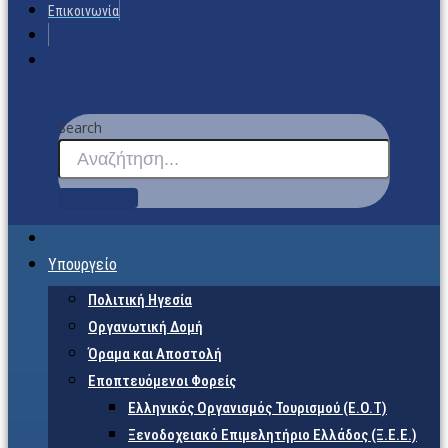
Επικοινωνία
Search
Υπουργείο
Πολιτική Ηγεσία
Οργανωτική Δομή
Όραμα και Αποστολή
Εποπτευόμενοι Φορείς
Eλληνικός Οργανισμός Τουρισμού (Ε.Ο.Τ)
Ξενοδοχειακό Επιμελητήριο Ελλάδος (Ξ.Ε.Ε.)