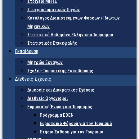
Στοιχεία ΜΗΤΕ
Στοιχεία Ιαματικών Πηγών
Κατάλογος Διαπιστευμένων Φορέων / Ιδιωτών
Μηχανικών
Στατιστικά Δεδομένα Ελληνικού Τουρισμού
Στατιστικός Επικεφαλής
Εκπαίδευση
Μητρώο Ξεναγών
Σχολές Τουριστικής Εκπαίδευσης
Διεθνείς Σχέσεις
Διμερείς και Διακρατικές Σχέσεις
Διεθνείς Οργανισμοί
Ευρωπαϊκή Ένωση και Τουρισμός
Πρόγραμμα EDEN
Ευρωπαϊκό Φόρουμ για τον Τουρισμό
Ετήσια Έκθεση για τον Τουρισμό