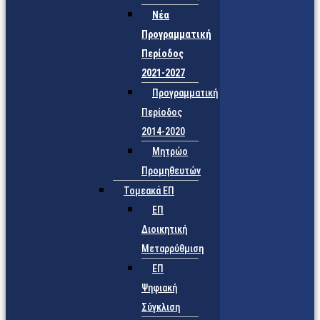
Νέα
Προγραμματική
Περίοδος
2021-2027
Προγραμματική
Περίοδος
2014-2020
Μητρώο
Προμηθευτών
Τομεακά ΕΠ
ΕΠ
Διοικητική
Μεταρρύθμιση
ΕΠ
Ψηφιακή
Σύγκλιση