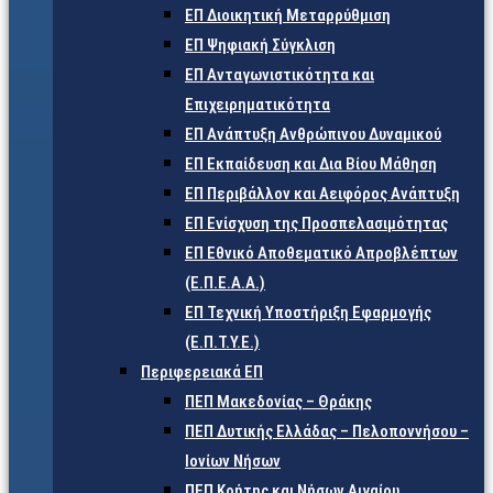
ΕΠ Διοικητική Μεταρρύθμιση
ΕΠ Ψηφιακή Σύγκλιση
ΕΠ Ανταγωνιστικότητα και
Επιχειρηματικότητα
ΕΠ Ανάπτυξη Ανθρώπινου Δυναμικού
ΕΠ Εκπαίδευση και Δια Βίου Μάθηση
ΕΠ Περιβάλλον και Αειφόρος Ανάπτυξη
ΕΠ Ενίσχυση της Προσπελασιμότητας
ΕΠ Εθνικό Αποθεματικό Απροβλέπτων
(Ε.Π.Ε.Α.Α.)
ΕΠ Τεχνική Υποστήριξη Εφαρμογής
(Ε.Π.Τ.Υ.Ε.)
Περιφερειακά ΕΠ
ΠΕΠ Μακεδονίας – Θράκης
ΠΕΠ Δυτικής Ελλάδας – Πελοποννήσου –
Ιονίων Νήσων
ΠΕΠ Κρήτης και Νήσων Αιγαίου