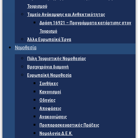
Τουρισμού
Ταμείο Ανάκαμψης και Ανθεκτικότητας
Δράση 16921 – Προγράμματα κατάρτισης στον
Τουρισμό
Άλλα Ευρωπαϊκά Έργα
Νομοθεσία
Πύλη Τουριστικής Νομοθεσίας
Βραχυχρόνια διαμονή
Ευρωπαϊκή Νομοθεσία
Συνθήκες
Κανονισμοί
Οδηγίες
Αποφάσεις
Ανακοινώσεις
Προπαρασκευαστικές Πράξεις
Νομολογία Δ.Ε.Κ.