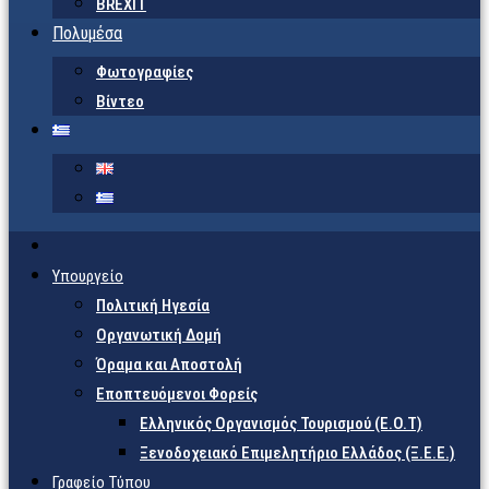
BREXIT
Πολυμέσα
Φωτογραφίες
Βίντεο
Υπουργείο
Πολιτική Ηγεσία
Οργανωτική Δομή
Όραμα και Αποστολή
Εποπτευόμενοι Φορείς
Eλληνικός Οργανισμός Τουρισμού (Ε.Ο.Τ)
Ξενοδοχειακό Επιμελητήριο Ελλάδος (Ξ.Ε.Ε.)
Γραφείο Τύπου