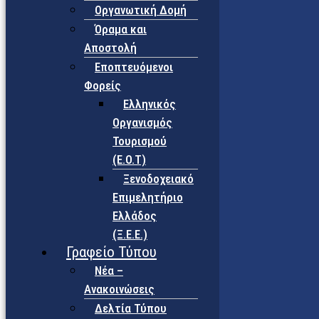
Οργανωτική Δομή
Όραμα και
Αποστολή
Εποπτευόμενοι
Φορείς
Eλληνικός
Οργανισμός
Τουρισμού
(Ε.Ο.Τ)
Ξενοδοχειακό
Επιμελητήριο
Ελλάδος
(Ξ.Ε.Ε.)
Γραφείο Τύπου
Νέα –
Ανακοινώσεις
Δελτία Τύπου