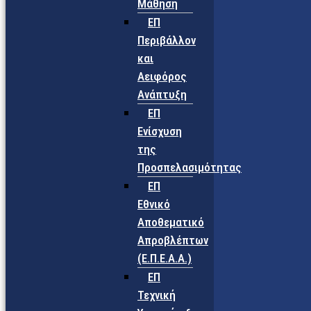
Μάθηση
ΕΠ
Περιβάλλον
και
Αειφόρος
Ανάπτυξη
ΕΠ
Ενίσχυση
της
Προσπελασιμότητας
ΕΠ
Εθνικό
Αποθεματικό
Απροβλέπτων
(Ε.Π.Ε.Α.Α.)
ΕΠ
Τεχνική