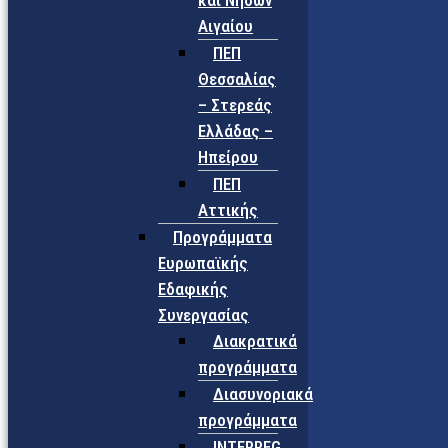
και Νήσων
Αιγαίου
ΠΕΠ
Θεσσαλίας
– Στερεάς
Ελλάδας –
Ηπείρου
ΠΕΠ
Αττικής
Προγράμματα
Ευρωπαϊκής
Εδαφικής
Συνεργασίας
Διακρατικά
προγράμματα
Διασυνοριακά
προγράμματα
INTERREG