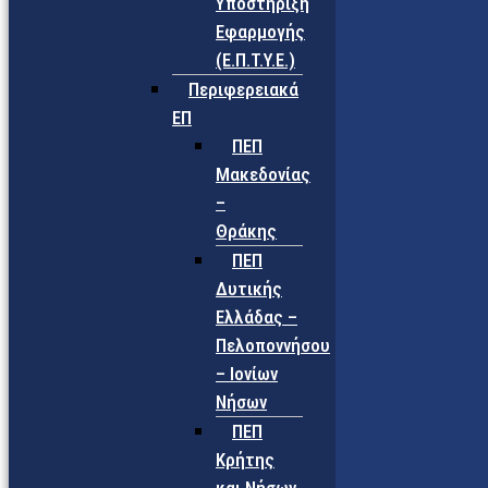
Υποστήριξη
Εφαρμογής
(Ε.Π.Τ.Υ.Ε.)
Περιφερειακά
ΕΠ
ΠΕΠ
Μακεδονίας
–
Θράκης
ΠΕΠ
Δυτικής
Ελλάδας –
Πελοποννήσου
– Ιονίων
Νήσων
ΠΕΠ
Κρήτης