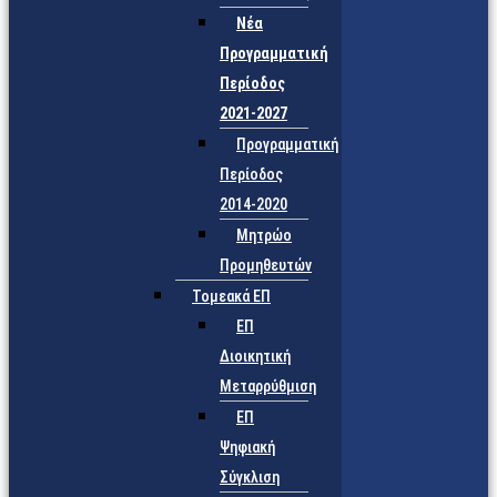
Νέα
Προγραμματική
Περίοδος
2021-2027
Προγραμματική
Περίοδος
2014-2020
Μητρώο
Προμηθευτών
Τομεακά ΕΠ
ΕΠ
Διοικητική
Μεταρρύθμιση
ΕΠ
Ψηφιακή
Σύγκλιση