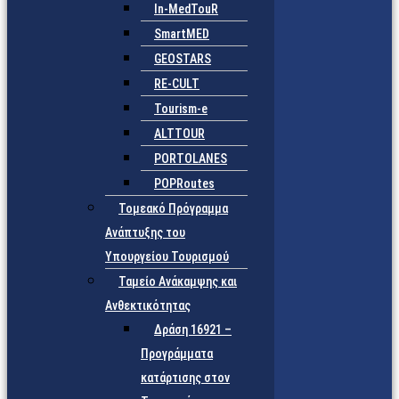
In-MedTouR
SmartMED
GEOSTARS
RE-CULT
Tourism-e
ALTTOUR
PORTOLANES
POPRoutes
Τομεακό Πρόγραμμα
Ανάπτυξης του
Υπουργείου Τουρισμού
Ταμείο Ανάκαμψης και
Ανθεκτικότητας
Δράση 16921 –
Προγράμματα
κατάρτισης στον