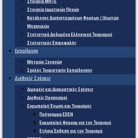
Στοιχεία ΜΗΤΕ
Στοιχεία Ιαματικών Πηγών
Κατάλογος Διαπιστευμένων Φορέων / Ιδιωτών
Μηχανικών
Στατιστικά Δεδομένα Ελληνικού Τουρισμού
Στατιστικός Επικεφαλής
Εκπαίδευση
Μητρώο Ξεναγών
Σχολές Τουριστικής Εκπαίδευσης
Διεθνείς Σχέσεις
Διμερείς και Διακρατικές Σχέσεις
Διεθνείς Οργανισμοί
Ευρωπαϊκή Ένωση και Τουρισμός
Πρόγραμμα EDEN
Ευρωπαϊκό Φόρουμ για τον Τουρισμό
Ετήσια Έκθεση για τον Τουρισμό