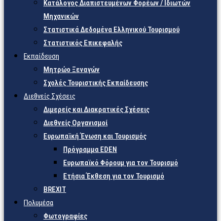
Κατάλογος Διαπιστευμένων Φορέων / Ιδιωτών
Μηχανικών
Στατιστικά Δεδομένα Ελληνικού Τουρισμού
Στατιστικός Επικεφαλής
Εκπαίδευση
Μητρώο Ξεναγών
Σχολές Τουριστικής Εκπαίδευσης
Διεθνείς Σχέσεις
Διμερείς και Διακρατικές Σχέσεις
Διεθνείς Οργανισμοί
Ευρωπαϊκή Ένωση και Τουρισμός
Πρόγραμμα EDEN
Ευρωπαϊκό Φόρουμ για τον Τουρισμό
Ετήσια Έκθεση για τον Τουρισμό
BREXIT
Πολυμέσα
Φωτογραφίες