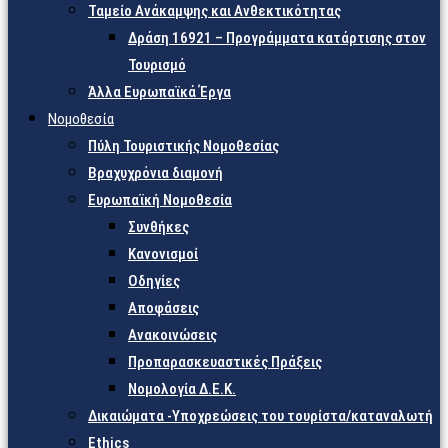
Ταμείο Ανάκαμψης και Ανθεκτικότητας
Δράση 16921 – Προγράμματα κατάρτισης στον
Τουρισμό
Άλλα Ευρωπαϊκά Έργα
Νομοθεσία
Πύλη Τουριστικής Νομοθεσίας
Βραχυχρόνια διαμονή
Ευρωπαϊκή Νομοθεσία
Συνθήκες
Κανονισμοί
Οδηγίες
Αποφάσεις
Ανακοινώσεις
Προπαρασκευαστικές Πράξεις
Νομολογία Δ.Ε.Κ.
Δικαιώματα -Υποχρεώσεις του τουρίστα/καταναλωτή
Ethics