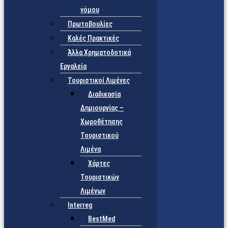
νόμου
Πρωτοβουλίες
Καλές Πρακτικές
Άλλα Χρηματοδοτικά
Εργαλεία
Τουριστικοί Λιμένες
Διαδικασία
Δημιουργίας –
Χωροθέτησης
Τουριστικού
Λιμένα
Χάρτες
Τουριστικών
Λιμένων
Interreg
BestMed