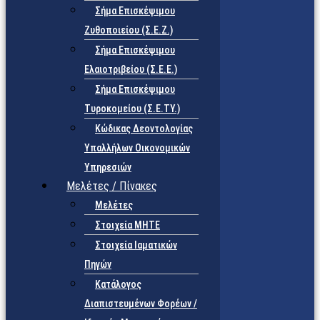
Σήμα Επισκέψιμου
Ζυθοποιείου (Σ.Ε.Ζ.)
Σήμα Επισκέψιμου
Ελαιοτριβείου (Σ.Ε.Ε.)
Σήμα Επισκέψιμου
Τυροκομείου (Σ.Ε.TY.)
Κώδικας Δεοντολογίας
Υπαλλήλων Οικονομικών
Υπηρεσιών
Μελέτες / Πίνακες
Μελέτες
Στοιχεία ΜΗΤΕ
Στοιχεία Ιαματικών
Πηγών
Κατάλογος
Διαπιστευμένων Φορέων /