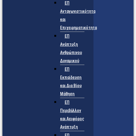
ΕΠ
Ανταγωνιστικότητα
και
Επιχειρηματικότητα
ΕΠ
Ανάπτυξη
Ανθρώπινου
Δυναμικού
ΕΠ
Εκπαίδευση
και Δια Βίου
Μάθηση
ΕΠ
Περιβάλλον
και Αειφόρος
Ανάπτυξη
ΕΠ