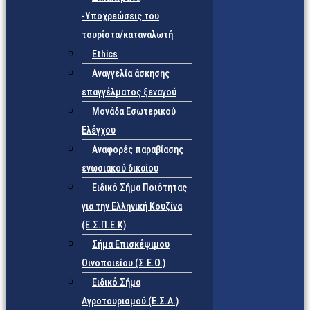
-Υποχρεώσεις του
τουρίστα/καταναλωτή
Ethics
Αναγγελία άσκησης
επαγγέλματος ξεναγού
Μονάδα Εσωτερικού
Ελέγχου
Αναφορές παραβίασης
ενωσιακού δικαίου
Ειδικό Σήμα Ποιότητας
για την Ελληνική Κουζίνα
(Ε.Σ.Π.Ε.Κ)
Σήμα Επισκέψιμου
Οινοποιείου (Σ.Ε.Ο.)
Ειδικό Σήμα
Αγροτουρισμού (Ε.Σ.Α.)