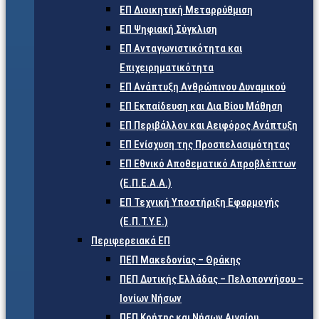
ΕΠ Διοικητική Μεταρρύθμιση
ΕΠ Ψηφιακή Σύγκλιση
ΕΠ Ανταγωνιστικότητα και
Επιχειρηματικότητα
ΕΠ Ανάπτυξη Ανθρώπινου Δυναμικού
ΕΠ Εκπαίδευση και Δια Βίου Μάθηση
ΕΠ Περιβάλλον και Αειφόρος Ανάπτυξη
ΕΠ Ενίσχυση της Προσπελασιμότητας
ΕΠ Εθνικό Αποθεματικό Απροβλέπτων
(Ε.Π.Ε.Α.Α.)
ΕΠ Τεχνική Υποστήριξη Εφαρμογής
(Ε.Π.Τ.Υ.Ε.)
Περιφερειακά ΕΠ
ΠΕΠ Μακεδονίας – Θράκης
ΠΕΠ Δυτικής Ελλάδας – Πελοποννήσου –
Ιονίων Νήσων
ΠΕΠ Κρήτης και Νήσων Αιγαίου