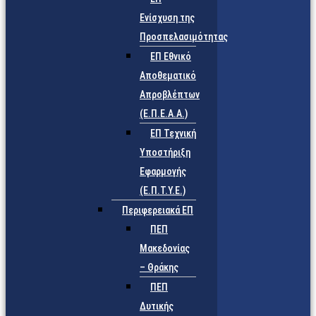
Ενίσχυση της
Προσπελασιμότητας
ΕΠ Εθνικό
Αποθεματικό
Απροβλέπτων
(Ε.Π.Ε.Α.Α.)
ΕΠ Τεχνική
Υποστήριξη
Εφαρμογής
(Ε.Π.Τ.Υ.Ε.)
Περιφερειακά ΕΠ
ΠΕΠ
Μακεδονίας
– Θράκης
ΠΕΠ
Δυτικής