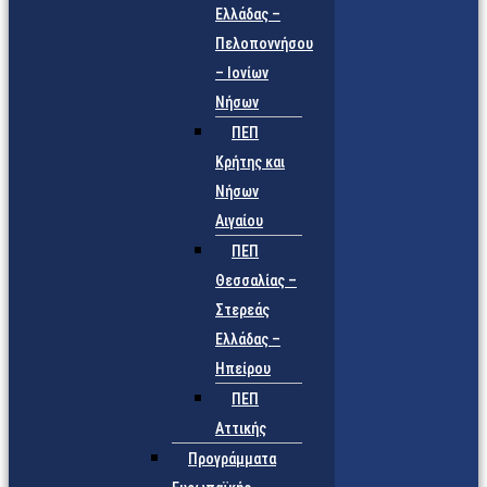
Ελλάδας –
Πελοποννήσου
– Ιονίων
Νήσων
ΠΕΠ
Κρήτης και
Νήσων
Αιγαίου
ΠΕΠ
Θεσσαλίας –
Στερεάς
Ελλάδας –
Ηπείρου
ΠΕΠ
Αττικής
Προγράμματα