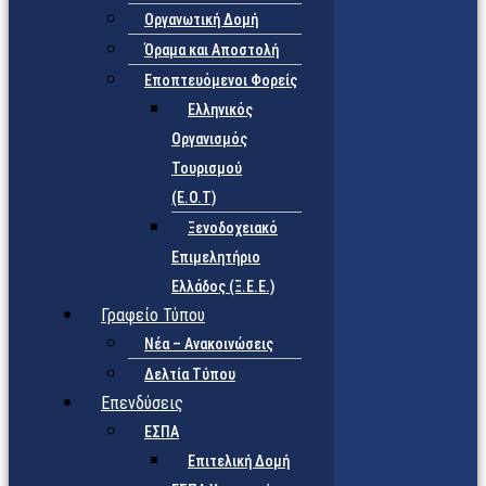
Οργανωτική Δομή
Όραμα και Αποστολή
Εποπτευόμενοι Φορείς
Eλληνικός
Οργανισμός
Τουρισμού
(Ε.Ο.Τ)
Ξενοδοχειακό
Επιμελητήριο
Ελλάδος (Ξ.Ε.Ε.)
Γραφείο Τύπου
Νέα – Ανακοινώσεις
Δελτία Τύπου
Επενδύσεις
ΕΣΠΑ
Επιτελική Δομή