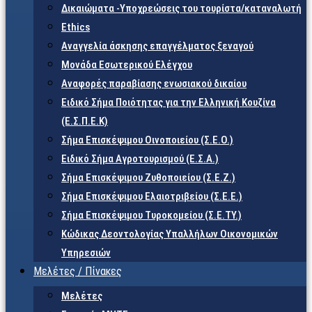
Δικαιώματα -Υποχρεώσεις του τουρίστα/καταναλωτή
Ethics
Αναγγελία άσκησης επαγγέλματος ξεναγού
Μονάδα Εσωτερικού Ελέγχου
Αναφορές παραβίασης ενωσιακού δικαίου
Ειδικό Σήμα Ποιότητας για την Ελληνική Κουζίνα
(Ε.Σ.Π.Ε.Κ)
Σήμα Επισκέψιμου Οινοποιείου (Σ.Ε.Ο.)
Ειδικό Σήμα Αγροτουρισμού (Ε.Σ.Α.)
Σήμα Επισκέψιμου Ζυθοποιείου (Σ.Ε.Ζ.)
Σήμα Επισκέψιμου Ελαιοτριβείου (Σ.Ε.Ε.)
Σήμα Επισκέψιμου Τυροκομείου (Σ.Ε.TY.)
Κώδικας Δεοντολογίας Υπαλλήλων Οικονομικών
Υπηρεσιών
Μελέτες / Πίνακες
Μελέτες