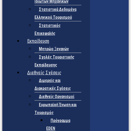
Ιδιωτών Μηχανικών
Στατιστικά Δεδομένα
Ελληνικού Τουρισμού
Στατιστικός
Επικεφαλής
Εκπαίδευση
Μητρώο Ξεναγών
Σχολές Τουριστικής
Εκπαίδευσης
Διεθνείς Σχέσεις
Διμερείς και
Διακρατικές Σχέσεις
Διεθνείς Οργανισμοί
Ευρωπαϊκή Ένωση και
Τουρισμός
Πρόγραμμα
EDEN