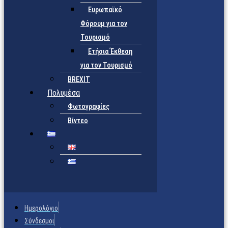
Ευρωπαϊκό
Φόρουμ για τον
Τουρισμό
Ετήσια Έκθεση
για τον Τουρισμό
BREXIT
Πολυμέσα
Φωτογραφίες
Βίντεο
Ημερολόγιο
Σύνδεσμοι