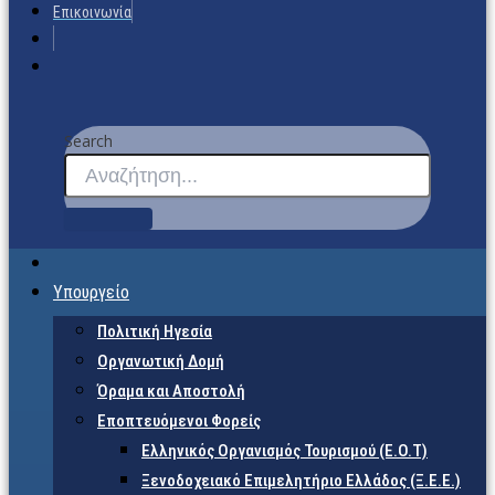
Επικοινωνία
Search
Υπουργείο
Πολιτική Ηγεσία
Οργανωτική Δομή
Όραμα και Αποστολή
Εποπτευόμενοι Φορείς
Eλληνικός Οργανισμός Τουρισμού (Ε.Ο.Τ)
Ξενοδοχειακό Επιμελητήριο Ελλάδος (Ξ.Ε.Ε.)