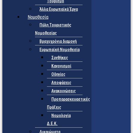
Τουρισμό
Άλλα Ευρωπαϊκά Έργα
Νομοθεσία
Πύλη Τουριστικής
Νομοθεσίας
Βραχυχρόνια διαμονή
Ευρωπαϊκή Νομοθεσία
Συνθήκες
Κανονισμοί
Οδηγίες
Αποφάσεις
Ανακοινώσεις
Προπαρασκευαστικές
Πράξεις
Νομολογία
Δ.Ε.Κ.
Δικαιώματα