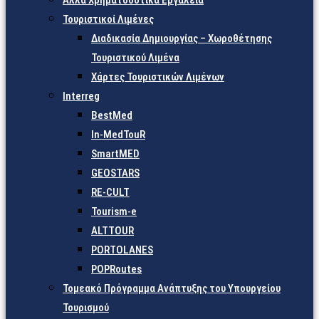
Άλλα Χρηματοδοτικά Εργαλεία
Τουριστικοί Λιμένες
Διαδικασία Δημιουργίας – Χωροθέτησης
Τουριστικού Λιμένα
Χάρτες Τουριστικών Λιμένων
Interreg
BestMed
In-MedTouR
SmartMED
GEOSTARS
RE-CULT
Tourism-e
ALTTOUR
PORTOLANES
POPRoutes
Τομεακό Πρόγραμμα Ανάπτυξης του Υπουργείου
Τουρισμού