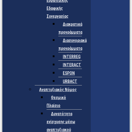
Ευρωπαϊκής
Εδαφικής
Συνεργασίας
Διακρατικά
προγράμματα
Διασυνοριακά
προγράμματα
INTERREG
INTERACT
ESPON
URBACT
Αναπτυξιακός Νόμος
Θεσμικό
Πλαίσιο
Δυνατότητα
ενίσχυσης μέσω
αναπτυξιακού