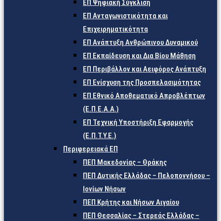
ΕΠ Ψηφιακή Σύγκλιση
ΕΠ Ανταγωνιστικότητα και
Επιχειρηματικότητα
ΕΠ Ανάπτυξη Ανθρώπινου Δυναμικού
ΕΠ Εκπαίδευση και Δια Βίου Μάθηση
ΕΠ Περιβάλλον και Αειφόρος Ανάπτυξη
ΕΠ Ενίσχυση της Προσπελασιμότητας
ΕΠ Εθνικό Αποθεματικό Απροβλέπτων
(Ε.Π.Ε.Α.Α.)
ΕΠ Τεχνική Υποστήριξη Εφαρμογής
(Ε.Π.Τ.Υ.Ε.)
Περιφερειακά ΕΠ
ΠΕΠ Μακεδονίας – Θράκης
ΠΕΠ Δυτικής Ελλάδας – Πελοποννήσου –
Ιονίων Νήσων
ΠΕΠ Κρήτης και Νήσων Αιγαίου
ΠΕΠ Θεσσαλίας – Στερεάς Ελλάδας –