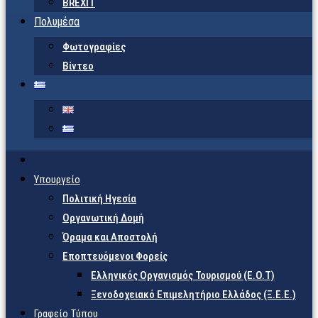
BREXIT
Πολυμέσα
Φωτογραφίες
Βίντεο
Υπουργείο
Πολιτική Ηγεσία
Οργανωτική Δομή
Όραμα και Αποστολή
Εποπτευόμενοι Φορείς
Eλληνικός Οργανισμός Τουρισμού (Ε.Ο.Τ)
Ξενοδοχειακό Επιμελητήριο Ελλάδος (Ξ.Ε.Ε.)
Γραφείο Τύπου