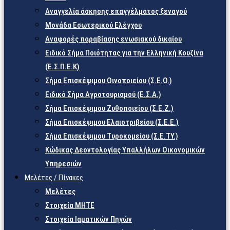
Αναγγελία άσκησης επαγγέλματος ξεναγού
Μονάδα Εσωτερικού Ελέγχου
Αναφορές παραβίασης ενωσιακού δικαίου
Ειδικό Σήμα Ποιότητας για την Ελληνική Κουζίνα
(Ε.Σ.Π.Ε.Κ)
Σήμα Επισκέψιμου Οινοποιείου (Σ.Ε.Ο.)
Ειδικό Σήμα Αγροτουρισμού (Ε.Σ.Α.)
Σήμα Επισκέψιμου Ζυθοποιείου (Σ.Ε.Ζ.)
Σήμα Επισκέψιμου Ελαιοτριβείου (Σ.Ε.Ε.)
Σήμα Επισκέψιμου Τυροκομείου (Σ.Ε.TY.)
Κώδικας Δεοντολογίας Υπαλλήλων Οικονομικών
Υπηρεσιών
Μελέτες / Πίνακες
Μελέτες
Στοιχεία ΜΗΤΕ
Στοιχεία Ιαματικών Πηγών