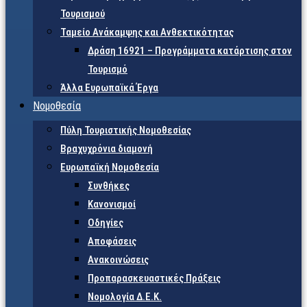
Τουρισμού
Ταμείο Ανάκαμψης και Ανθεκτικότητας
Δράση 16921 – Προγράμματα κατάρτισης στον
Τουρισμό
Άλλα Ευρωπαϊκά Έργα
Νομοθεσία
Πύλη Τουριστικής Νομοθεσίας
Βραχυχρόνια διαμονή
Ευρωπαϊκή Νομοθεσία
Συνθήκες
Κανονισμοί
Οδηγίες
Αποφάσεις
Ανακοινώσεις
Προπαρασκευαστικές Πράξεις
Νομολογία Δ.Ε.Κ.