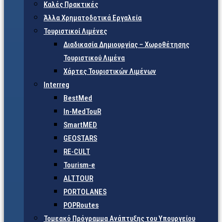
Καλές Πρακτικές
Άλλα Χρηματοδοτικά Εργαλεία
Τουριστικοί Λιμένες
Διαδικασία Δημιουργίας – Χωροθέτησης
Τουριστικού Λιμένα
Χάρτες Τουριστικών Λιμένων
Interreg
BestMed
In-MedTouR
SmartMED
GEOSTARS
RE-CULT
Tourism-e
ALTTOUR
PORTOLANES
POPRoutes
Τομεακό Πρόγραμμα Ανάπτυξης του Υπουργείου