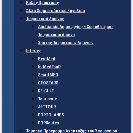
Καλές Πρακτικές
Άλλα Χρηματοδοτικά Εργαλεία
Τουριστικοί Λιμένες
Διαδικασία Δημιουργίας – Χωροθέτησης
Τουριστικού Λιμένα
Χάρτες Τουριστικών Λιμένων
Interreg
BestMed
In-MedTouR
SmartMED
GEOSTARS
RE-CULT
Tourism-e
ALTTOUR
PORTOLANES
POPRoutes
Τομεακό Πρόγραμμα Ανάπτυξης του Υπουργείου