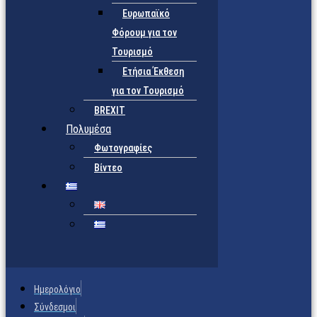
Ευρωπαϊκό
Φόρουμ για τον
Τουρισμό
Ετήσια Έκθεση
για τον Τουρισμό
BREXIT
Πολυμέσα
Φωτογραφίες
Βίντεο
Ημερολόγιο
Σύνδεσμοι