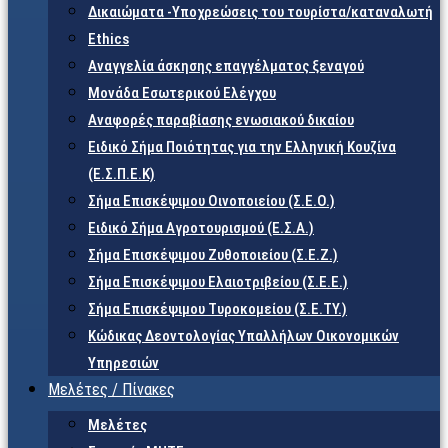
Δικαιώματα -Υποχρεώσεις του τουρίστα/καταναλωτή
Ethics
Αναγγελία άσκησης επαγγέλματος ξεναγού
Μονάδα Εσωτερικού Ελέγχου
Αναφορές παραβίασης ενωσιακού δικαίου
Ειδικό Σήμα Ποιότητας για την Ελληνική Κουζίνα
(Ε.Σ.Π.Ε.Κ)
Σήμα Επισκέψιμου Οινοποιείου (Σ.Ε.Ο.)
Ειδικό Σήμα Αγροτουρισμού (Ε.Σ.Α.)
Σήμα Επισκέψιμου Ζυθοποιείου (Σ.Ε.Ζ.)
Σήμα Επισκέψιμου Ελαιοτριβείου (Σ.Ε.Ε.)
Σήμα Επισκέψιμου Τυροκομείου (Σ.Ε.TY.)
Κώδικας Δεοντολογίας Υπαλλήλων Οικονομικών
Υπηρεσιών
Μελέτες / Πίνακες
Μελέτες