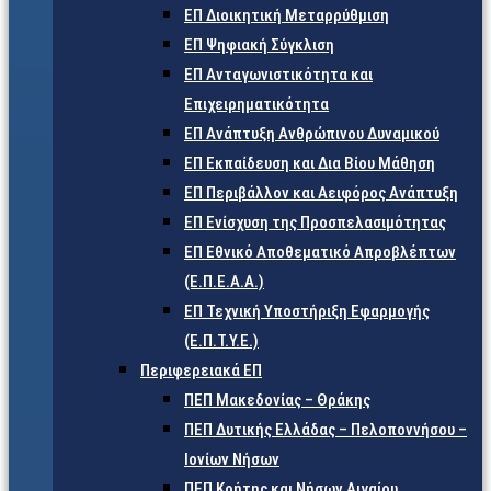
ΕΠ Διοικητική Μεταρρύθμιση
ΕΠ Ψηφιακή Σύγκλιση
ΕΠ Ανταγωνιστικότητα και
Επιχειρηματικότητα
ΕΠ Ανάπτυξη Ανθρώπινου Δυναμικού
ΕΠ Εκπαίδευση και Δια Βίου Μάθηση
ΕΠ Περιβάλλον και Αειφόρος Ανάπτυξη
ΕΠ Ενίσχυση της Προσπελασιμότητας
ΕΠ Εθνικό Αποθεματικό Απροβλέπτων
(Ε.Π.Ε.Α.Α.)
ΕΠ Τεχνική Υποστήριξη Εφαρμογής
(Ε.Π.Τ.Υ.Ε.)
Περιφερειακά ΕΠ
ΠΕΠ Μακεδονίας – Θράκης
ΠΕΠ Δυτικής Ελλάδας – Πελοποννήσου –
Ιονίων Νήσων
ΠΕΠ Κρήτης και Νήσων Αιγαίου