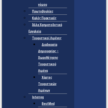
νόμου
Πρωτοβουλίες
Καλές Πρακτικές
Άλλα Χρηματοδοτικά
Εργαλεία
Τουριστικοί Λιμένες
Διαδικασία
Δημιουργίας –
Χωροθέτησης
Τουριστικού
Λιμένα
Χάρτες
Τουριστικών
Λιμένων
Interreg
BestMed