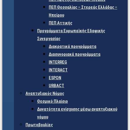
ΠΕΠ Θεσσαλίας – Στερεάς Ελλάδας –
Ηπείρου
ΠΕΠ Αττικής
Προγράμματα Ευρωπαϊκής Εδαφικής
Συνεργασίας
Διακρατικά προγράμματα
Διασυνοριακά προγράμματα
INTERREG
INTERACT
ESPON
URBACT
Αναπτυξιακός Νόμος
Θεσμικό Πλαίσιο
Δυνατότητα ενίσχυσης μέσω αναπτυξιακού
νόμου
Πρωτοβουλίες