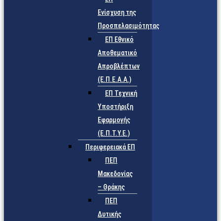
Ενίσχυση της
Προσπελασιμότητας
ΕΠ Εθνικό
Αποθεματικό
Απροβλέπτων
(Ε.Π.Ε.Α.Α.)
ΕΠ Τεχνική
Υποστήριξη
Εφαρμογής
(Ε.Π.Τ.Υ.Ε.)
Περιφερειακά ΕΠ
ΠΕΠ
Μακεδονίας
– Θράκης
ΠΕΠ
Δυτικής