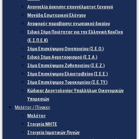
Αναγγελία άσκησης επαγγέλματος ξεναγού
Μονάδα Εσωτερικού Ελέγχου
Αναφορές παραβίασης ενωσιακού δικαίου
Ειδικό Σήμα Ποιότητας για την Ελληνική Κουζίνα
(Ε.Σ.Π.Ε.Κ)
Σήμα Επισκέψιμου Οινοποιείου (Σ.Ε.Ο.)
Ειδικό Σήμα Αγροτουρισμού (Ε.Σ.Α.)
Σήμα Επισκέψιμου Ζυθοποιείου (Σ.Ε.Ζ.)
Σήμα Επισκέψιμου Ελαιοτριβείου (Σ.Ε.Ε.)
Σήμα Επισκέψιμου Τυροκομείου (Σ.Ε.TY.)
Κώδικας Δεοντολογίας Υπαλλήλων Οικονομικών
Υπηρεσιών
Μελέτες / Πίνακες
Μελέτες
Στοιχεία ΜΗΤΕ
Στοιχεία Ιαματικών Πηγών