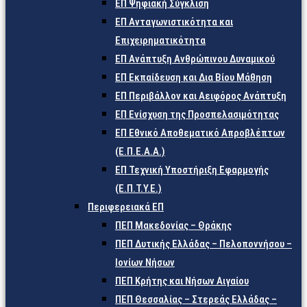
ΕΠ Ψηφιακή Σύγκλιση
ΕΠ Ανταγωνιστικότητα και
Επιχειρηματικότητα
ΕΠ Ανάπτυξη Ανθρώπινου Δυναμικού
ΕΠ Εκπαίδευση και Δια Βίου Μάθηση
ΕΠ Περιβάλλον και Αειφόρος Ανάπτυξη
ΕΠ Ενίσχυση της Προσπελασιμότητας
ΕΠ Εθνικό Αποθεματικό Απροβλέπτων
(Ε.Π.Ε.Α.Α.)
ΕΠ Τεχνική Υποστήριξη Εφαρμογής
(Ε.Π.Τ.Υ.Ε.)
Περιφερειακά ΕΠ
ΠΕΠ Μακεδονίας – Θράκης
ΠΕΠ Δυτικής Ελλάδας – Πελοποννήσου –
Ιονίων Νήσων
ΠΕΠ Κρήτης και Νήσων Αιγαίου
ΠΕΠ Θεσσαλίας – Στερεάς Ελλάδας –