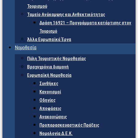
Τουρισμού
Ταμείο Ανάκαμψης και Ανθεκτικότητας
Δράση 16921 – Προγράμματα κατάρτισης στον
Τουρισμό
Άλλα Ευρωπαϊκά Έργα
Νομοθεσία
Πύλη Τουριστικής Νομοθεσίας
Βραχυχρόνια διαμονή
Ευρωπαϊκή Νομοθεσία
Συνθήκες
Κανονισμοί
Οδηγίες
Αποφάσεις
Ανακοινώσεις
Προπαρασκευαστικές Πράξεις
Νομολογία Δ.Ε.Κ.