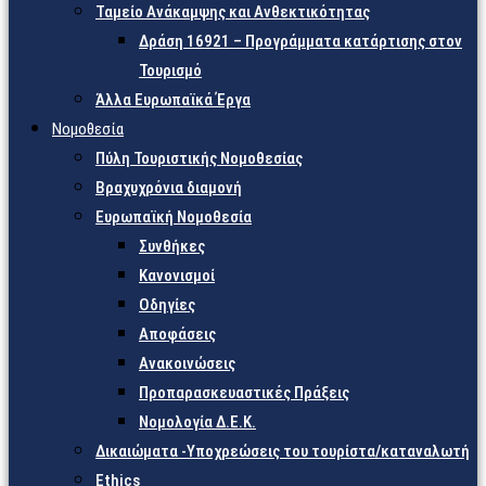
Ταμείο Ανάκαμψης και Ανθεκτικότητας
Δράση 16921 – Προγράμματα κατάρτισης στον
Τουρισμό
Άλλα Ευρωπαϊκά Έργα
Νομοθεσία
Πύλη Τουριστικής Νομοθεσίας
Βραχυχρόνια διαμονή
Ευρωπαϊκή Νομοθεσία
Συνθήκες
Κανονισμοί
Οδηγίες
Αποφάσεις
Ανακοινώσεις
Προπαρασκευαστικές Πράξεις
Νομολογία Δ.Ε.Κ.
Δικαιώματα -Υποχρεώσεις του τουρίστα/καταναλωτή
Ethics