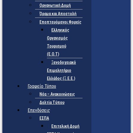
Οργανωτική Δομή
Όραμα και Αποστολή
Εποπτευόμενοι Φορείς
Eλληνικός
Οργανισμός
Τουρισμού
(Ε.Ο.Τ)
Ξενοδοχειακό
Επιμελητήριο
Ελλάδος (Ξ.Ε.Ε.)
Γραφείο Τύπου
Νέα – Ανακοινώσεις
Δελτία Τύπου
Επενδύσεις
ΕΣΠΑ
Επιτελική Δομή