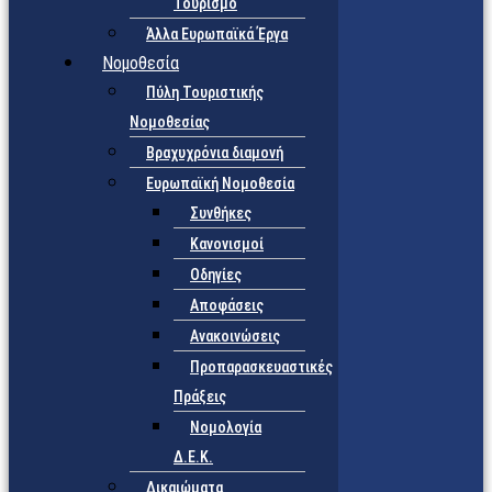
Τουρισμό
Άλλα Ευρωπαϊκά Έργα
Νομοθεσία
Πύλη Τουριστικής
Νομοθεσίας
Βραχυχρόνια διαμονή
Ευρωπαϊκή Νομοθεσία
Συνθήκες
Κανονισμοί
Οδηγίες
Αποφάσεις
Ανακοινώσεις
Προπαρασκευαστικές
Πράξεις
Νομολογία
Δ.Ε.Κ.
Δικαιώματα