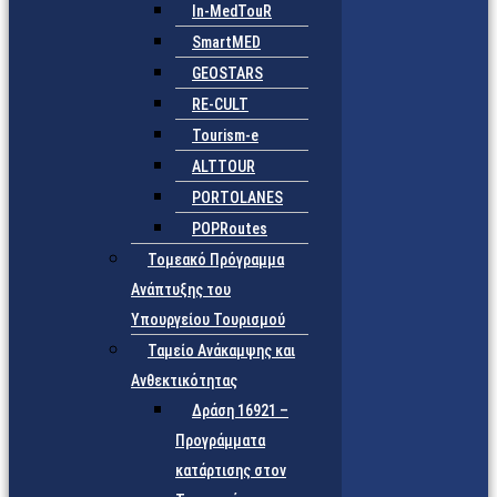
In-MedTouR
SmartMED
GEOSTARS
RE-CULT
Tourism-e
ALTTOUR
PORTOLANES
POPRoutes
Τομεακό Πρόγραμμα
Ανάπτυξης του
Υπουργείου Τουρισμού
Ταμείο Ανάκαμψης και
Ανθεκτικότητας
Δράση 16921 –
Προγράμματα
κατάρτισης στον