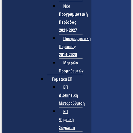
Νέα
Προγραμματική
Περίοδος
2021-2027
Προγραμματική
Περίοδος
2014-2020
Μητρώο
Προμηθευτών
Τομεακά ΕΠ
ΕΠ
Διοικητική
Μεταρρύθμιση
ΕΠ
Ψηφιακή
Σύγκλιση