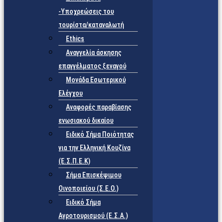
-Υποχρεώσεις του
τουρίστα/καταναλωτή
Ethics
Αναγγελία άσκησης
επαγγέλματος ξεναγού
Μονάδα Εσωτερικού
Ελέγχου
Αναφορές παραβίασης
ενωσιακού δικαίου
Ειδικό Σήμα Ποιότητας
για την Ελληνική Κουζίνα
(Ε.Σ.Π.Ε.Κ)
Σήμα Επισκέψιμου
Οινοποιείου (Σ.Ε.Ο.)
Ειδικό Σήμα
Αγροτουρισμού (Ε.Σ.Α.)