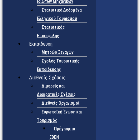
Ιδιωτών Μηχανικών
Στατιστικά Δεδομένα
Ελληνικού Τουρισμού
Στατιστικός
Επικεφαλής
Εκπαίδευση
Μητρώο Ξεναγών
Σχολές Τουριστικής
Εκπαίδευσης
Διεθνείς Σχέσεις
Διμερείς και
Διακρατικές Σχέσεις
Διεθνείς Οργανισμοί
Ευρωπαϊκή Ένωση και
Τουρισμός
Πρόγραμμα
EDEN