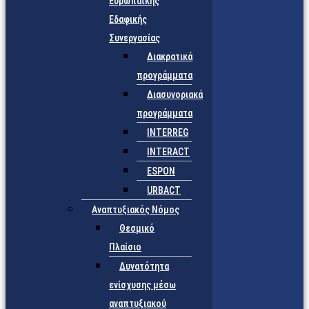
Ευρωπαϊκής
Εδαφικής
Συνεργασίας
Διακρατικά
προγράμματα
Διασυνοριακά
προγράμματα
INTERREG
INTERACT
ESPON
URBACT
Αναπτυξιακός Νόμος
Θεσμικό
Πλαίσιο
Δυνατότητα
ενίσχυσης μέσω
αναπτυξιακού