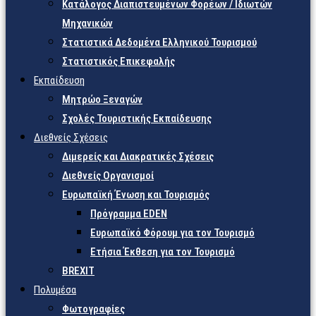
Κατάλογος Διαπιστευμένων Φορέων / Ιδιωτών
Μηχανικών
Στατιστικά Δεδομένα Ελληνικού Τουρισμού
Στατιστικός Επικεφαλής
Εκπαίδευση
Μητρώο Ξεναγών
Σχολές Τουριστικής Εκπαίδευσης
Διεθνείς Σχέσεις
Διμερείς και Διακρατικές Σχέσεις
Διεθνείς Οργανισμοί
Ευρωπαϊκή Ένωση και Τουρισμός
Πρόγραμμα EDEN
Ευρωπαϊκό Φόρουμ για τον Τουρισμό
Ετήσια Έκθεση για τον Τουρισμό
BREXIT
Πολυμέσα
Φωτογραφίες