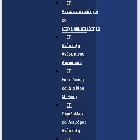
ΕΠ
Ανταγωνιστικότητα
και
Επιχειρηματικότητα
ΕΠ
Ανάπτυξη
Ανθρώπινου
Δυναμικού
ΕΠ
Εκπαίδευση
και Δια Βίου
Μάθηση
ΕΠ
Περιβάλλον
και Αειφόρος
Ανάπτυξη
ΕΠ