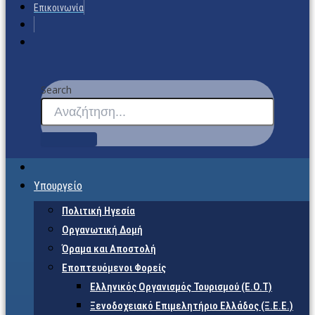
Επικοινωνία
Search
Υπουργείο
Πολιτική Ηγεσία
Οργανωτική Δομή
Όραμα και Αποστολή
Εποπτευόμενοι Φορείς
Eλληνικός Οργανισμός Τουρισμού (Ε.Ο.Τ)
Ξενοδοχειακό Επιμελητήριο Ελλάδος (Ξ.Ε.Ε.)