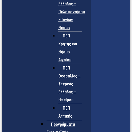
Ελλάδας –
Πελοποννήσου
– Ιονίων
Νήσων
ΠΕΠ
Κρήτης και
Νήσων
Αιγαίου
ΠΕΠ
Θεσσαλίας –
Στερεάς
Ελλάδας –
Ηπείρου
ΠΕΠ
Αττικής
Προγράμματα