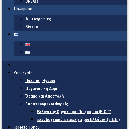
BREXIT
Πολυμέσα
Φωτογραφίες
Βίντεο
Υπουργείο
Πολιτική Ηγεσία
Οργανωτική Δομή
Όραμα και Αποστολή
Εποπτευόμενοι Φορείς
Eλληνικός Οργανισμός Τουρισμού (Ε.Ο.Τ)
Ξενοδοχειακό Επιμελητήριο Ελλάδος (Ξ.Ε.Ε.)
Γραφείο Τύπου