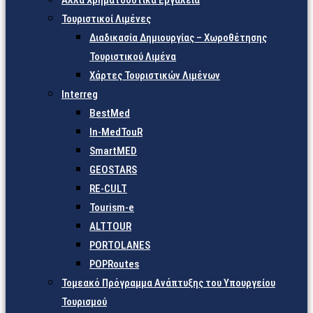
Άλλα Χρηματοδοτικά Εργαλεία
Τουριστικοί Λιμένες
Διαδικασία Δημιουργίας – Χωροθέτησης
Τουριστικού Λιμένα
Χάρτες Τουριστικών Λιμένων
Interreg
BestMed
In-MedTouR
SmartMED
GEOSTARS
RE-CULT
Tourism-e
ALTTOUR
PORTOLANES
POPRoutes
Τομεακό Πρόγραμμα Ανάπτυξης του Υπουργείου
Τουρισμού