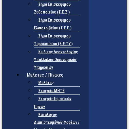
Σήμα Επισκέψιμου
Ζυθοποιείου (Σ.Ε.Ζ.)
Σήμα Επισκέψιμου
Ελαιοτριβείου (Σ.Ε.Ε.)
Σήμα Επισκέψιμου
Τυροκομείου (Σ.Ε.TY.)
Κώδικας Δεοντολογίας
Υπαλλήλων Οικονομικών
Υπηρεσιών
Μελέτες / Πίνακες
Μελέτες
Στοιχεία ΜΗΤΕ
Στοιχεία Ιαματικών
Πηγών
Κατάλογος
Διαπιστευμένων Φορέων /