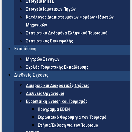
Στοιχεία ΜΗΤΕ
Στοιχεία Ιαματικών Πηγών
Κατάλογος Διαπιστευμένων Φορέων / Ιδιωτών
Μηχανικών
Στατιστικά Δεδομένα Ελληνικού Τουρισμού
Στατιστικός Επικεφαλής
Εκπαίδευση
Μητρώο Ξεναγών
Σχολές Τουριστικής Εκπαίδευσης
Διεθνείς Σχέσεις
Διμερείς και Διακρατικές Σχέσεις
Διεθνείς Οργανισμοί
Ευρωπαϊκή Ένωση και Τουρισμός
Πρόγραμμα EDEN
Ευρωπαϊκό Φόρουμ για τον Τουρισμό
Ετήσια Έκθεση για τον Τουρισμό