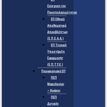
Ενίσχυση της
Προσπελασιμότητας
ΕΠ Εθνικό
Αποθεματικό
Απροβλέπτων
(Ε.Π.Ε.Α.Α.)
ΕΠ Τεχνική
Υποστήριξη
Εφαρμογής
(Ε.Π.Τ.Υ.Ε.)
Περιφερειακά ΕΠ
ΠΕΠ
Μακεδονίας
– Θράκης
ΠΕΠ
Δυτικής