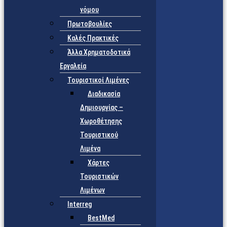
νόμου
Πρωτοβουλίες
Καλές Πρακτικές
Άλλα Χρηματοδοτικά
Εργαλεία
Τουριστικοί Λιμένες
Διαδικασία
Δημιουργίας –
Χωροθέτησης
Τουριστικού
Λιμένα
Χάρτες
Τουριστικών
Λιμένων
Interreg
BestMed