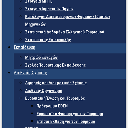
Στοιχεία ΜΗΤΕ
Στοιχεία Ιαματικών Πηγών
Κατάλογος Διαπιστευμένων Φορέων / Ιδιωτών
Μηχανικών
Στατιστικά Δεδομένα Ελληνικού Τουρισμού
Στατιστικός Επικεφαλής
Εκπαίδευση
Μητρώο Ξεναγών
Σχολές Τουριστικής Εκπαίδευσης
Διεθνείς Σχέσεις
Διμερείς και Διακρατικές Σχέσεις
Διεθνείς Οργανισμοί
Ευρωπαϊκή Ένωση και Τουρισμός
Πρόγραμμα EDEN
Ευρωπαϊκό Φόρουμ για τον Τουρισμό
Ετήσια Έκθεση για τον Τουρισμό