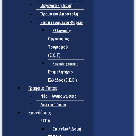
Οργανωτική Δομή
Όραμα και Αποστολή
Εποπτευόμενοι Φορείς
Eλληνικός
Οργανισμός
Τουρισμού
(Ε.Ο.Τ)
Ξενοδοχειακό
Επιμελητήριο
Ελλάδος (Ξ.Ε.Ε.)
Γραφείο Τύπου
Νέα – Ανακοινώσεις
Δελτία Τύπου
Επενδύσεις
ΕΣΠΑ
Επιτελική Δομή