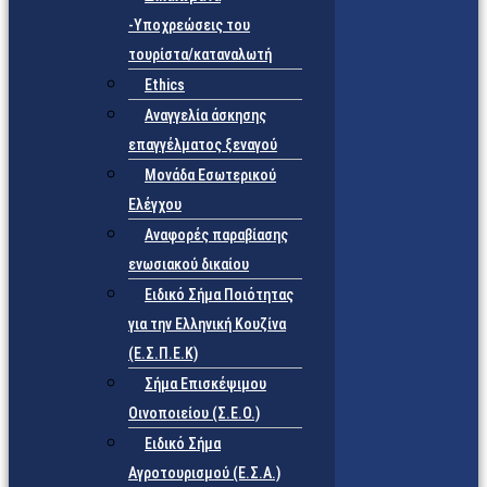
-Υποχρεώσεις του
τουρίστα/καταναλωτή
Ethics
Αναγγελία άσκησης
επαγγέλματος ξεναγού
Μονάδα Εσωτερικού
Ελέγχου
Αναφορές παραβίασης
ενωσιακού δικαίου
Ειδικό Σήμα Ποιότητας
για την Ελληνική Κουζίνα
(Ε.Σ.Π.Ε.Κ)
Σήμα Επισκέψιμου
Οινοποιείου (Σ.Ε.Ο.)
Ειδικό Σήμα
Αγροτουρισμού (Ε.Σ.Α.)