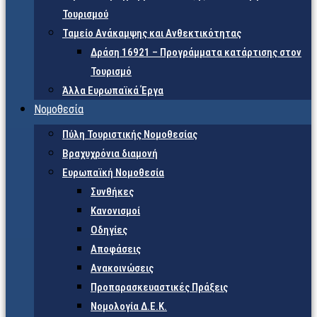
Τουρισμού
Ταμείο Ανάκαμψης και Ανθεκτικότητας
Δράση 16921 – Προγράμματα κατάρτισης στον
Τουρισμό
Άλλα Ευρωπαϊκά Έργα
Νομοθεσία
Πύλη Τουριστικής Νομοθεσίας
Βραχυχρόνια διαμονή
Ευρωπαϊκή Νομοθεσία
Συνθήκες
Κανονισμοί
Οδηγίες
Αποφάσεις
Ανακοινώσεις
Προπαρασκευαστικές Πράξεις
Νομολογία Δ.Ε.Κ.