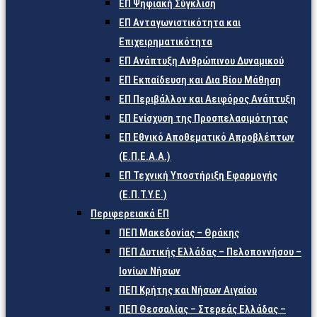
ΕΠ Ψηφιακή Σύγκλιση
ΕΠ Ανταγωνιστικότητα και
Επιχειρηματικότητα
ΕΠ Ανάπτυξη Ανθρώπινου Δυναμικού
ΕΠ Εκπαίδευση και Δια Βίου Μάθηση
ΕΠ Περιβάλλον και Αειφόρος Ανάπτυξη
ΕΠ Ενίσχυση της Προσπελασιμότητας
ΕΠ Εθνικό Αποθεματικό Απροβλέπτων
(Ε.Π.Ε.Α.Α.)
ΕΠ Τεχνική Υποστήριξη Εφαρμογής
(Ε.Π.Τ.Υ.Ε.)
Περιφερειακά ΕΠ
ΠΕΠ Μακεδονίας – Θράκης
ΠΕΠ Δυτικής Ελλάδας – Πελοποννήσου –
Ιονίων Νήσων
ΠΕΠ Κρήτης και Νήσων Αιγαίου
ΠΕΠ Θεσσαλίας – Στερεάς Ελλάδας –