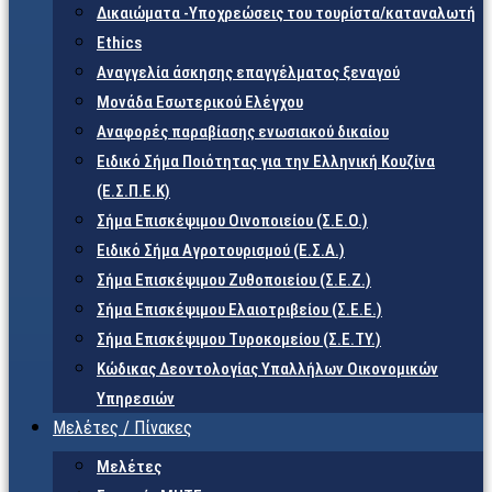
Δικαιώματα -Υποχρεώσεις του τουρίστα/καταναλωτή
Ethics
Αναγγελία άσκησης επαγγέλματος ξεναγού
Μονάδα Εσωτερικού Ελέγχου
Αναφορές παραβίασης ενωσιακού δικαίου
Ειδικό Σήμα Ποιότητας για την Ελληνική Κουζίνα
(Ε.Σ.Π.Ε.Κ)
Σήμα Επισκέψιμου Οινοποιείου (Σ.Ε.Ο.)
Ειδικό Σήμα Αγροτουρισμού (Ε.Σ.Α.)
Σήμα Επισκέψιμου Ζυθοποιείου (Σ.Ε.Ζ.)
Σήμα Επισκέψιμου Ελαιοτριβείου (Σ.Ε.Ε.)
Σήμα Επισκέψιμου Τυροκομείου (Σ.Ε.TY.)
Κώδικας Δεοντολογίας Υπαλλήλων Οικονομικών
Υπηρεσιών
Μελέτες / Πίνακες
Μελέτες