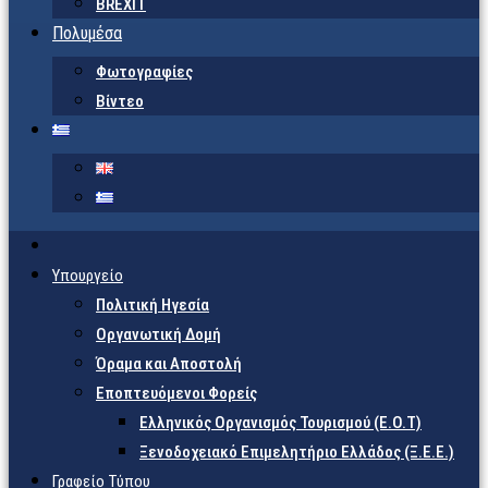
BREXIT
Πολυμέσα
Φωτογραφίες
Βίντεο
Υπουργείο
Πολιτική Ηγεσία
Οργανωτική Δομή
Όραμα και Αποστολή
Εποπτευόμενοι Φορείς
Eλληνικός Οργανισμός Τουρισμού (Ε.Ο.Τ)
Ξενοδοχειακό Επιμελητήριο Ελλάδος (Ξ.Ε.Ε.)
Γραφείο Τύπου