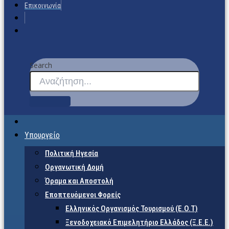
Επικοινωνία
Search
Υπουργείο
Πολιτική Ηγεσία
Οργανωτική Δομή
Όραμα και Αποστολή
Εποπτευόμενοι Φορείς
Eλληνικός Οργανισμός Τουρισμού (Ε.Ο.Τ)
Ξενοδοχειακό Επιμελητήριο Ελλάδος (Ξ.Ε.Ε.)