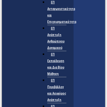
ΕΠ
Ανταγωνιστικότητα
και
Επιχειρηματικότητα
ΕΠ
Ανάπτυξη
Ανθρώπινου
Δυναμικού
ΕΠ
Εκπαίδευση
και Δια Βίου
Μάθηση
ΕΠ
Περιβάλλον
και Αειφόρος
Ανάπτυξη
ΕΠ