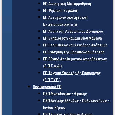
ΕΠ Διοικητική Μεταρρύθμιση
ΕΠ Ψηφιακή Σύγκλιση
ΕΠ Ανταγωνιστικότητα και
Επιχειρηματικότητα
ΕΠ Ανάπτυξη Ανθρώπινου Δυναμικού
ΕΠ Εκπαίδευση και Δια Βίου Μάθηση
ΕΠ Περιβάλλον και Αειφόρος Ανάπτυξη
ΕΠ Ενίσχυση της Προσπελασιμότητας
ΕΠ Εθνικό Αποθεματικό Απροβλέπτων
(Ε.Π.Ε.Α.Α.)
ΕΠ Τεχνική Υποστήριξη Εφαρμογής
(Ε.Π.Τ.Υ.Ε.)
Περιφερειακά ΕΠ
ΠΕΠ Μακεδονίας – Θράκης
ΠΕΠ Δυτικής Ελλάδας – Πελοποννήσου –
Ιονίων Νήσων
ΠΕΠ Κρήτης και Νήσων Αιγαίου