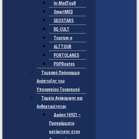
In-MedTouR
SmartMED
GEOSTARS
RE-CULT
Tourism-e
ALTTOUR
PORTOLANES
POPRoutes
Τομεακό Πρόγραμμα
Ανάπτυξης του
Υπουργείου Τουρισμού
Ταμείο Ανάκαμψης και
Ανθεκτικότητας
Δράση 16921 –
Προγράμματα
κατάρτισης στον