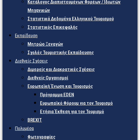
Κατάλογος Διαπιστευμένων Φορέων / Ιδιωτών
Μηχανικών
Στατιστικά Δεδομένα Ελληνικού Τουρισμού
Στατιστικός Επικεφαλής
Εκπαίδευση
Μητρώο Ξεναγών
Σχολές Τουριστικής Εκπαίδευσης
Διεθνείς Σχέσεις
Διμερείς και Διακρατικές Σχέσεις
Διεθνείς Οργανισμοί
Ευρωπαϊκή Ένωση και Τουρισμός
Πρόγραμμα EDEN
Ευρωπαϊκό Φόρουμ για τον Τουρισμό
Ετήσια Έκθεση για τον Τουρισμό
BREXIT
Πολυμέσα
Φωτογραφίες