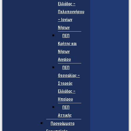
Ελλάδας –
Πελοποννήσου
– Ιονίων
Νήσων
ΠΕΠ
Κρήτης και
Νήσων
Αιγαίου
ΠΕΠ
Θεσσαλίας –
Στερεάς
Ελλάδας –
Ηπείρου
ΠΕΠ
Αττικής
Προγράμματα