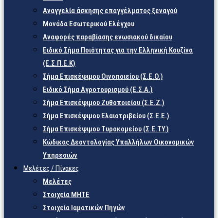
Αναγγελία άσκησης επαγγέλματος ξεναγού
Μονάδα Εσωτερικού Ελέγχου
Αναφορές παραβίασης ενωσιακού δικαίου
Ειδικό Σήμα Ποιότητας για την Ελληνική Κουζίνα
(Ε.Σ.Π.Ε.Κ)
Σήμα Επισκέψιμου Οινοποιείου (Σ.Ε.Ο.)
Ειδικό Σήμα Αγροτουρισμού (Ε.Σ.Α.)
Σήμα Επισκέψιμου Ζυθοποιείου (Σ.Ε.Ζ.)
Σήμα Επισκέψιμου Ελαιοτριβείου (Σ.Ε.Ε.)
Σήμα Επισκέψιμου Τυροκομείου (Σ.Ε.TY.)
Κώδικας Δεοντολογίας Υπαλλήλων Οικονομικών
Υπηρεσιών
Μελέτες / Πίνακες
Μελέτες
Στοιχεία ΜΗΤΕ
Στοιχεία Ιαματικών Πηγών