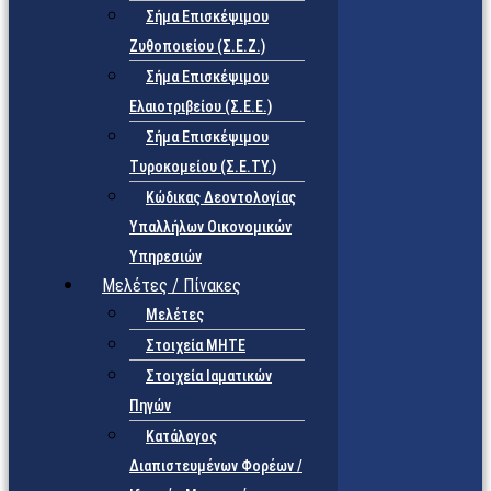
Σήμα Επισκέψιμου
Ζυθοποιείου (Σ.Ε.Ζ.)
Σήμα Επισκέψιμου
Ελαιοτριβείου (Σ.Ε.Ε.)
Σήμα Επισκέψιμου
Τυροκομείου (Σ.Ε.TY.)
Κώδικας Δεοντολογίας
Υπαλλήλων Οικονομικών
Υπηρεσιών
Μελέτες / Πίνακες
Μελέτες
Στοιχεία ΜΗΤΕ
Στοιχεία Ιαματικών
Πηγών
Κατάλογος
Διαπιστευμένων Φορέων /