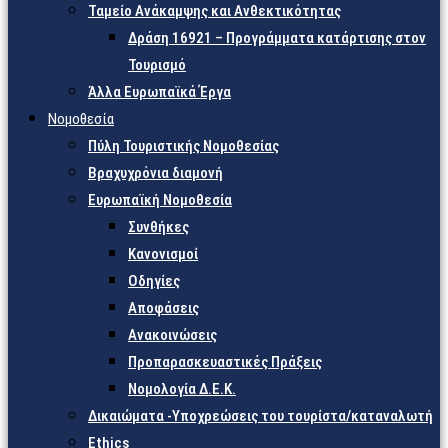
Ταμείο Ανάκαμψης και Ανθεκτικότητας
Δράση 16921 – Προγράμματα κατάρτισης στον
Τουρισμό
Άλλα Ευρωπαϊκά Έργα
Νομοθεσία
Πύλη Τουριστικής Νομοθεσίας
Βραχυχρόνια διαμονή
Ευρωπαϊκή Νομοθεσία
Συνθήκες
Κανονισμοί
Οδηγίες
Αποφάσεις
Ανακοινώσεις
Προπαρασκευαστικές Πράξεις
Νομολογία Δ.Ε.Κ.
Δικαιώματα -Υποχρεώσεις του τουρίστα/καταναλωτή
Ethics