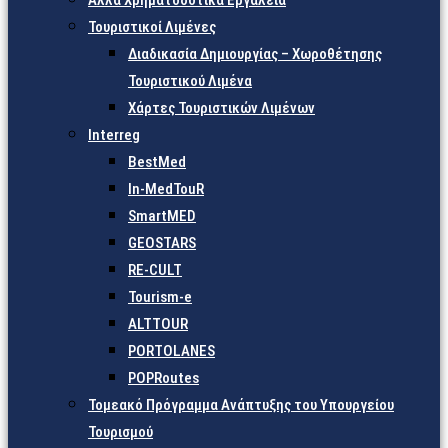
Άλλα Χρηματοδοτικά Εργαλεία
Τουριστικοί Λιμένες
Διαδικασία Δημιουργίας – Χωροθέτησης
Τουριστικού Λιμένα
Χάρτες Τουριστικών Λιμένων
Interreg
BestMed
In-MedTouR
SmartMED
GEOSTARS
RE-CULT
Tourism-e
ALTTOUR
PORTOLANES
POPRoutes
Τομεακό Πρόγραμμα Ανάπτυξης του Υπουργείου
Τουρισμού