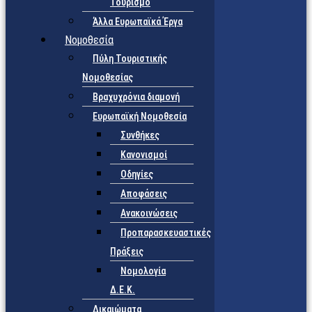
Τουρισμό
Άλλα Ευρωπαϊκά Έργα
Νομοθεσία
Πύλη Τουριστικής
Νομοθεσίας
Βραχυχρόνια διαμονή
Ευρωπαϊκή Νομοθεσία
Συνθήκες
Κανονισμοί
Οδηγίες
Αποφάσεις
Ανακοινώσεις
Προπαρασκευαστικές
Πράξεις
Νομολογία
Δ.Ε.Κ.
Δικαιώματα