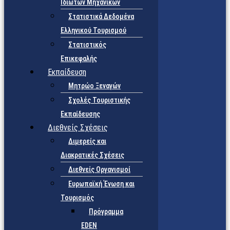
Ιδιωτών Μηχανικών
Στατιστικά Δεδομένα
Ελληνικού Τουρισμού
Στατιστικός
Επικεφαλής
Εκπαίδευση
Μητρώο Ξεναγών
Σχολές Τουριστικής
Εκπαίδευσης
Διεθνείς Σχέσεις
Διμερείς και
Διακρατικές Σχέσεις
Διεθνείς Οργανισμοί
Ευρωπαϊκή Ένωση και
Τουρισμός
Πρόγραμμα
EDEN