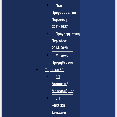
Νέα
Προγραμματική
Περίοδος
2021-2027
Προγραμματική
Περίοδος
2014-2020
Μητρώο
Προμηθευτών
Τομεακά ΕΠ
ΕΠ
Διοικητική
Μεταρρύθμιση
ΕΠ
Ψηφιακή
Σύγκλιση