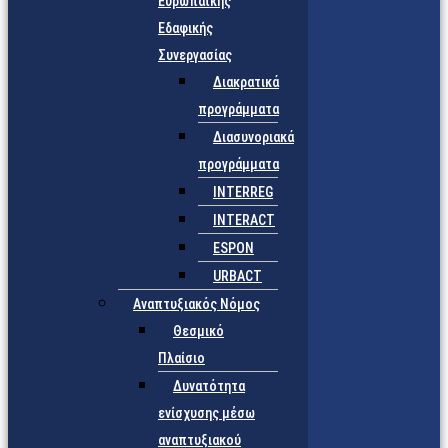
Ευρωπαϊκής
Εδαφικής
Συνεργασίας
Διακρατικά
προγράμματα
Διασυνοριακά
προγράμματα
INTERREG
INTERACT
ESPON
URBACT
Αναπτυξιακός Νόμος
Θεσμικό
Πλαίσιο
Δυνατότητα
ενίσχυσης μέσω
αναπτυξιακού