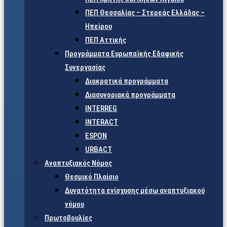
ΠΕΠ Θεσσαλίας – Στερεάς Ελλάδας –
Ηπείρου
ΠΕΠ Αττικής
Προγράμματα Ευρωπαϊκής Εδαφικής
Συνεργασίας
Διακρατικά προγράμματα
Διασυνοριακά προγράμματα
INTERREG
INTERACT
ESPON
URBACT
Αναπτυξιακός Νόμος
Θεσμικό Πλαίσιο
Δυνατότητα ενίσχυσης μέσω αναπτυξιακού
νόμου
Πρωτοβουλίες