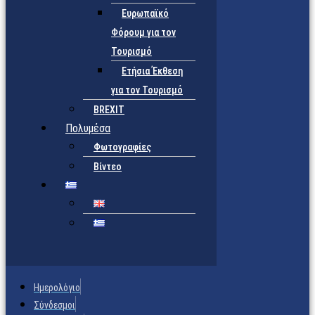
Ευρωπαϊκό
Φόρουμ για τον
Τουρισμό
Ετήσια Έκθεση
για τον Τουρισμό
BREXIT
Πολυμέσα
Φωτογραφίες
Βίντεο
Ημερολόγιο
Σύνδεσμοι