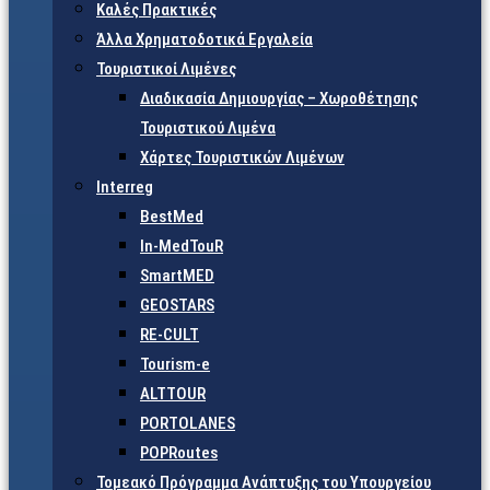
Καλές Πρακτικές
Άλλα Χρηματοδοτικά Εργαλεία
Τουριστικοί Λιμένες
Διαδικασία Δημιουργίας – Χωροθέτησης
Τουριστικού Λιμένα
Χάρτες Τουριστικών Λιμένων
Interreg
BestMed
In-MedTouR
SmartMED
GEOSTARS
RE-CULT
Tourism-e
ALTTOUR
PORTOLANES
POPRoutes
Τομεακό Πρόγραμμα Ανάπτυξης του Υπουργείου