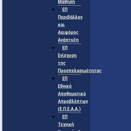
Μάθηση
ΕΠ
Περιβάλλον
και
Αειφόρος
Ανάπτυξη
ΕΠ
Ενίσχυση
της
Προσπελασιμότητας
ΕΠ
Εθνικό
Αποθεματικό
Απροβλέπτων
(Ε.Π.Ε.Α.Α.)
ΕΠ
Τεχνική