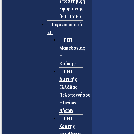
Υποστήριξη
Εφαρμογής
(Ε.Π.Τ.Υ.Ε.)
Περιφερειακά
ΕΠ
ΠΕΠ
Μακεδονίας
–
Θράκης
ΠΕΠ
Δυτικής
Ελλάδας –
Πελοποννήσου
– Ιονίων
Νήσων
ΠΕΠ
Κρήτης