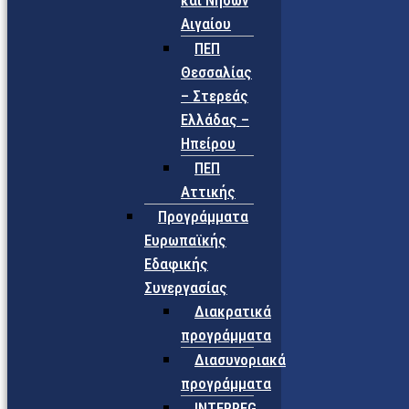
και Νήσων
Αιγαίου
ΠΕΠ
Θεσσαλίας
– Στερεάς
Ελλάδας –
Ηπείρου
ΠΕΠ
Αττικής
Προγράμματα
Ευρωπαϊκής
Εδαφικής
Συνεργασίας
Διακρατικά
προγράμματα
Διασυνοριακά
προγράμματα
INTERREG