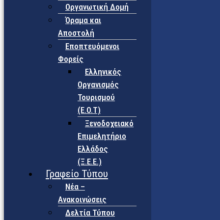
Οργανωτική Δομή
Όραμα και
Αποστολή
Εποπτευόμενοι
Φορείς
Eλληνικός
Οργανισμός
Τουρισμού
(Ε.Ο.Τ)
Ξενοδοχειακό
Επιμελητήριο
Ελλάδος
(Ξ.Ε.Ε.)
Γραφείο Τύπου
Νέα –
Ανακοινώσεις
Δελτία Τύπου