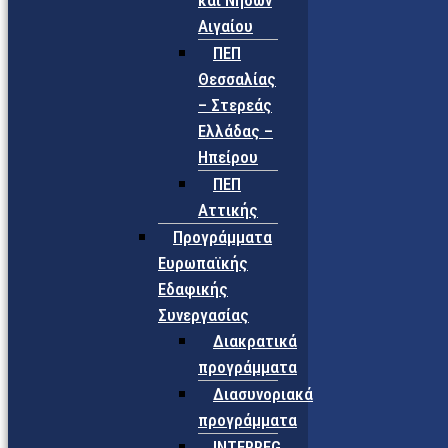
και Νήσων
Αιγαίου
ΠΕΠ
Θεσσαλίας
– Στερεάς
Ελλάδας –
Ηπείρου
ΠΕΠ
Αττικής
Προγράμματα
Ευρωπαϊκής
Εδαφικής
Συνεργασίας
Διακρατικά
προγράμματα
Διασυνοριακά
προγράμματα
INTERREG