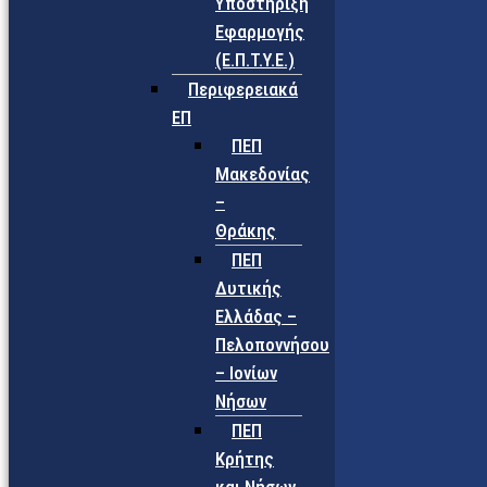
Υποστήριξη
Εφαρμογής
(Ε.Π.Τ.Υ.Ε.)
Περιφερειακά
ΕΠ
ΠΕΠ
Μακεδονίας
–
Θράκης
ΠΕΠ
Δυτικής
Ελλάδας –
Πελοποννήσου
– Ιονίων
Νήσων
ΠΕΠ
Κρήτης