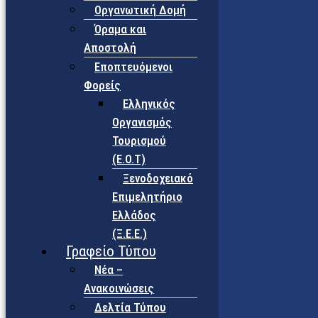
Οργανωτική Δομή
Όραμα και
Αποστολή
Εποπτευόμενοι
Φορείς
Eλληνικός
Οργανισμός
Τουρισμού
(Ε.Ο.Τ)
Ξενοδοχειακό
Επιμελητήριο
Ελλάδος
(Ξ.Ε.Ε.)
Γραφείο Τύπου
Νέα –
Ανακοινώσεις
Δελτία Τύπου