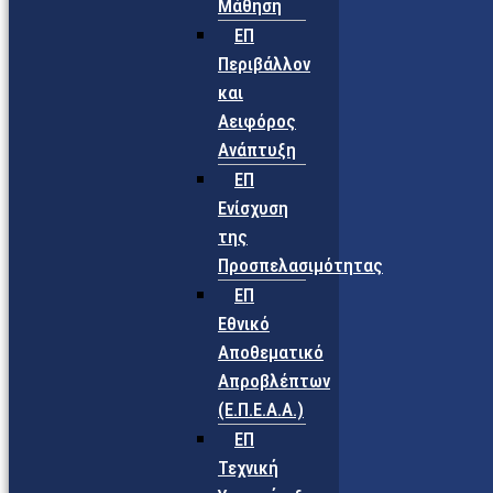
Μάθηση
ΕΠ
Περιβάλλον
και
Αειφόρος
Ανάπτυξη
ΕΠ
Ενίσχυση
της
Προσπελασιμότητας
ΕΠ
Εθνικό
Αποθεματικό
Απροβλέπτων
(Ε.Π.Ε.Α.Α.)
ΕΠ
Τεχνική