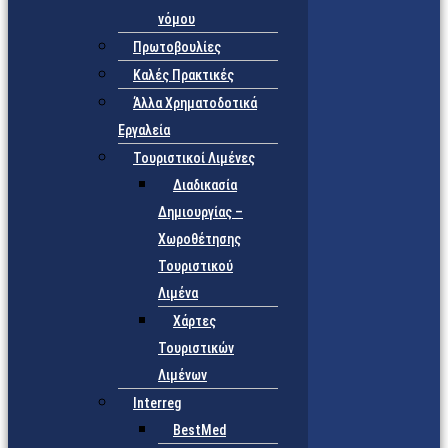
νόμου
Πρωτοβουλίες
Καλές Πρακτικές
Άλλα Χρηματοδοτικά
Εργαλεία
Τουριστικοί Λιμένες
Διαδικασία
Δημιουργίας –
Χωροθέτησης
Τουριστικού
Λιμένα
Χάρτες
Τουριστικών
Λιμένων
Interreg
BestMed