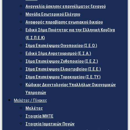
Αναγγελία άσκησης επαγγέλματος ξεναγού
Μονάδα Εσωτερικού Ελέγχου
Αναφορές παραβίασης ενωσιακού δικαίου
Ειδικό Σήμα Ποιότητας για την Ελληνική Κουζίνα
(Ε.Σ.Π.Ε.Κ)
Σήμα Επισκέψιμου Οινοποιείου (Σ.Ε.Ο.)
Ειδικό Σήμα Αγροτουρισμού (Ε.Σ.Α.)
Σήμα Επισκέψιμου Ζυθοποιείου (Σ.Ε.Ζ.)
Σήμα Επισκέψιμου Ελαιοτριβείου (Σ.Ε.Ε.)
Σήμα Επισκέψιμου Τυροκομείου (Σ.Ε.TY.)
Κώδικας Δεοντολογίας Υπαλλήλων Οικονομικών
Υπηρεσιών
Μελέτες / Πίνακες
Μελέτες
Στοιχεία ΜΗΤΕ
Στοιχεία Ιαματικών Πηγών