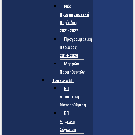
Νέα
Προγραμματική
Περίοδος
2021-2027
Προγραμματική
Περίοδος
2014-2020
Μητρώο
Προμηθευτών
Τομεακά ΕΠ
ΕΠ
Διοικητική
Μεταρρύθμιση
ΕΠ
Ψηφιακή
Σύγκλιση