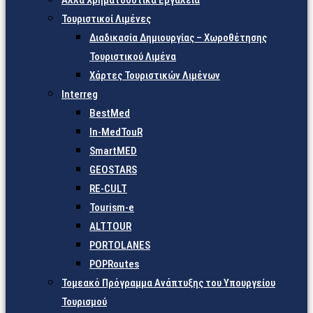
Άλλα Χρηματοδοτικά Εργαλεία
Τουριστικοί Λιμένες
Διαδικασία Δημιουργίας – Χωροθέτησης
Τουριστικού Λιμένα
Χάρτες Τουριστικών Λιμένων
Interreg
BestMed
In-MedTouR
SmartMED
GEOSTARS
RE-CULT
Tourism-e
ALTTOUR
PORTOLANES
POPRoutes
Τομεακό Πρόγραμμα Ανάπτυξης του Υπουργείου
Τουρισμού