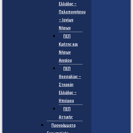
Ελλάδας –
Πελοποννήσου
– Ιονίων
Νήσων
ΠΕΠ
Κρήτης και
Νήσων
Αιγαίου
ΠΕΠ
Θεσσαλίας –
Στερεάς
Ελλάδας –
Ηπείρου
ΠΕΠ
Αττικής
Προγράμματα