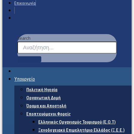
Επικοινωνία
Search
Υπουργείο
Πολιτική Ηγεσία
Οργανωτική Δομή
Όραμα και Αποστολή
Εποπτευόμενοι Φορείς
Eλληνικός Οργανισμός Τουρισμού (Ε.Ο.Τ)
Ξενοδοχειακό Επιμελητήριο Ελλάδος (Ξ.Ε.Ε.)