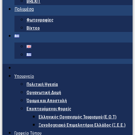
BREXIT
Πολυμέσα
Φωτογραφίες
Βίντεο
Υπουργείο
Πολιτική Ηγεσία
Οργανωτική Δομή
Όραμα και Αποστολή
Εποπτευόμενοι Φορείς
Eλληνικός Οργανισμός Τουρισμού (Ε.Ο.Τ)
Ξενοδοχειακό Επιμελητήριο Ελλάδος (Ξ.Ε.Ε.)
Γραφείο Τύπου