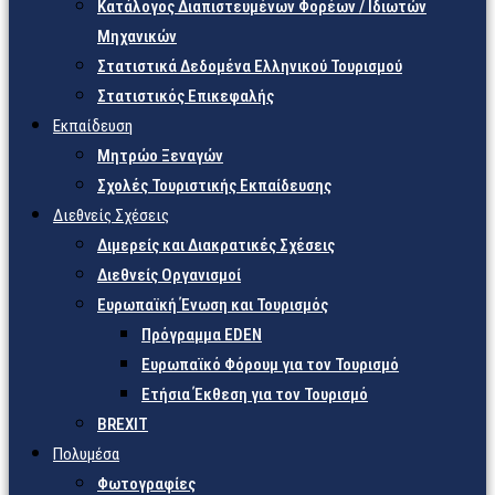
Κατάλογος Διαπιστευμένων Φορέων / Ιδιωτών
Μηχανικών
Στατιστικά Δεδομένα Ελληνικού Τουρισμού
Στατιστικός Επικεφαλής
Εκπαίδευση
Μητρώο Ξεναγών
Σχολές Τουριστικής Εκπαίδευσης
Διεθνείς Σχέσεις
Διμερείς και Διακρατικές Σχέσεις
Διεθνείς Οργανισμοί
Ευρωπαϊκή Ένωση και Τουρισμός
Πρόγραμμα EDEN
Ευρωπαϊκό Φόρουμ για τον Τουρισμό
Ετήσια Έκθεση για τον Τουρισμό
BREXIT
Πολυμέσα
Φωτογραφίες