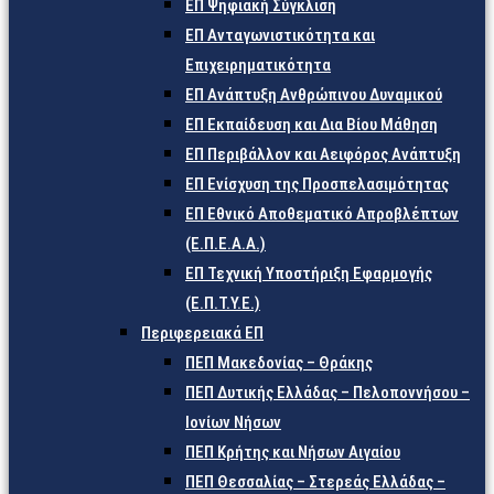
ΕΠ Ψηφιακή Σύγκλιση
ΕΠ Ανταγωνιστικότητα και
Επιχειρηματικότητα
ΕΠ Ανάπτυξη Ανθρώπινου Δυναμικού
ΕΠ Εκπαίδευση και Δια Βίου Μάθηση
ΕΠ Περιβάλλον και Αειφόρος Ανάπτυξη
ΕΠ Ενίσχυση της Προσπελασιμότητας
ΕΠ Εθνικό Αποθεματικό Απροβλέπτων
(Ε.Π.Ε.Α.Α.)
ΕΠ Τεχνική Υποστήριξη Εφαρμογής
(Ε.Π.Τ.Υ.Ε.)
Περιφερειακά ΕΠ
ΠΕΠ Μακεδονίας – Θράκης
ΠΕΠ Δυτικής Ελλάδας – Πελοποννήσου –
Ιονίων Νήσων
ΠΕΠ Κρήτης και Νήσων Αιγαίου
ΠΕΠ Θεσσαλίας – Στερεάς Ελλάδας –