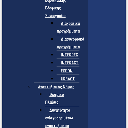
Ευρωπαϊκής
Εδαφικής
Συνεργασίας
Διακρατικά
προγράμματα
Διασυνοριακά
προγράμματα
INTERREG
INTERACT
ESPON
URBACT
Αναπτυξιακός Νόμος
Θεσμικό
Πλαίσιο
Δυνατότητα
ενίσχυσης μέσω
αναπτυξιακού