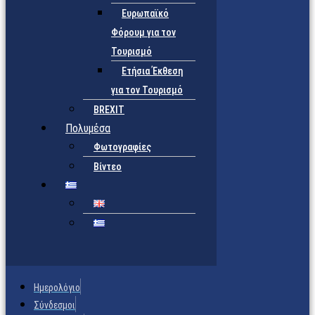
Ευρωπαϊκό
Φόρουμ για τον
Τουρισμό
Ετήσια Έκθεση
για τον Τουρισμό
BREXIT
Πολυμέσα
Φωτογραφίες
Βίντεο
Ημερολόγιο
Σύνδεσμοι