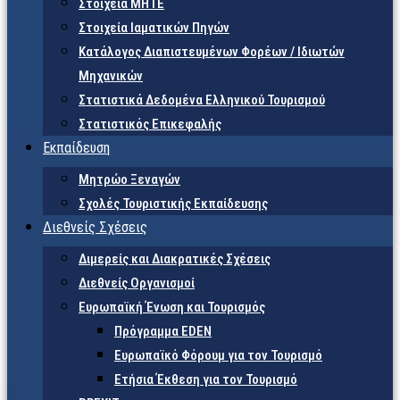
Στοιχεία ΜΗΤΕ
Στοιχεία Ιαματικών Πηγών
Κατάλογος Διαπιστευμένων Φορέων / Ιδιωτών
Μηχανικών
Στατιστικά Δεδομένα Ελληνικού Τουρισμού
Στατιστικός Επικεφαλής
Εκπαίδευση
Μητρώο Ξεναγών
Σχολές Τουριστικής Εκπαίδευσης
Διεθνείς Σχέσεις
Διμερείς και Διακρατικές Σχέσεις
Διεθνείς Οργανισμοί
Ευρωπαϊκή Ένωση και Τουρισμός
Πρόγραμμα EDEN
Ευρωπαϊκό Φόρουμ για τον Τουρισμό
Ετήσια Έκθεση για τον Τουρισμό