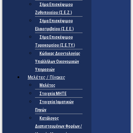
Σήμα Επισκέψιμου
Ζυθοποιείου (Σ.Ε.Ζ.)
Σήμα Επισκέψιμου
Ελαιοτριβείου (Σ.Ε.Ε.)
Σήμα Επισκέψιμου
Τυροκομείου (Σ.Ε.TY.)
Κώδικας Δεοντολογίας
Υπαλλήλων Οικονομικών
Υπηρεσιών
Μελέτες / Πίνακες
Μελέτες
Στοιχεία ΜΗΤΕ
Στοιχεία Ιαματικών
Πηγών
Κατάλογος
Διαπιστευμένων Φορέων /