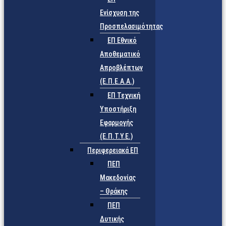
Ενίσχυση της
Προσπελασιμότητας
ΕΠ Εθνικό
Αποθεματικό
Απροβλέπτων
(Ε.Π.Ε.Α.Α.)
ΕΠ Τεχνική
Υποστήριξη
Εφαρμογής
(Ε.Π.Τ.Υ.Ε.)
Περιφερειακά ΕΠ
ΠΕΠ
Μακεδονίας
– Θράκης
ΠΕΠ
Δυτικής