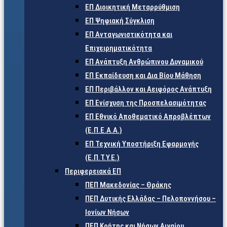
ΕΠ Διοικητική Μεταρρύθμιση
ΕΠ Ψηφιακή Σύγκλιση
ΕΠ Ανταγωνιστικότητα και
Επιχειρηματικότητα
ΕΠ Ανάπτυξη Ανθρώπινου Δυναμικού
ΕΠ Εκπαίδευση και Δια Βίου Μάθηση
ΕΠ Περιβάλλον και Αειφόρος Ανάπτυξη
ΕΠ Ενίσχυση της Προσπελασιμότητας
ΕΠ Εθνικό Αποθεματικό Απροβλέπτων
(Ε.Π.Ε.Α.Α.)
ΕΠ Τεχνική Υποστήριξη Εφαρμογής
(Ε.Π.Τ.Υ.Ε.)
Περιφερειακά ΕΠ
ΠΕΠ Μακεδονίας – Θράκης
ΠΕΠ Δυτικής Ελλάδας – Πελοποννήσου –
Ιονίων Νήσων
ΠΕΠ Κρήτης και Νήσων Αιγαίου