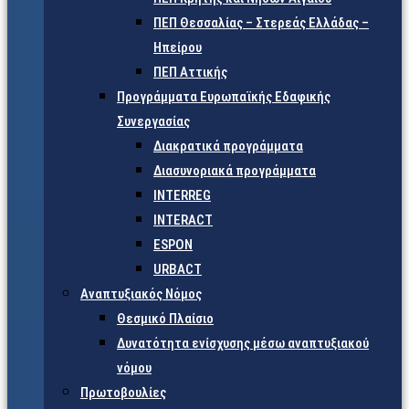
ΠΕΠ Θεσσαλίας – Στερεάς Ελλάδας –
Ηπείρου
ΠΕΠ Αττικής
Προγράμματα Ευρωπαϊκής Εδαφικής
Συνεργασίας
Διακρατικά προγράμματα
Διασυνοριακά προγράμματα
INTERREG
INTERACT
ESPON
URBACT
Αναπτυξιακός Νόμος
Θεσμικό Πλαίσιο
Δυνατότητα ενίσχυσης μέσω αναπτυξιακού
νόμου
Πρωτοβουλίες