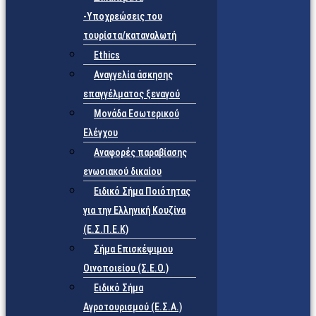
-Υποχρεώσεις του
τουρίστα/καταναλωτή
Ethics
Αναγγελία άσκησης
επαγγέλματος ξεναγού
Μονάδα Εσωτερικού
Ελέγχου
Αναφορές παραβίασης
ενωσιακού δικαίου
Ειδικό Σήμα Ποιότητας
για την Ελληνική Κουζίνα
(Ε.Σ.Π.Ε.Κ)
Σήμα Επισκέψιμου
Οινοποιείου (Σ.Ε.Ο.)
Ειδικό Σήμα
Αγροτουρισμού (Ε.Σ.Α.)