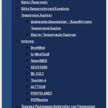
Καλές Πρακτικές
Άλλα Χρηματοδοτικά Εργαλεία
Τουριστικοί Λιμένες
Διαδικασία Δημιουργίας – Χωροθέτησης
Τουριστικού Λιμένα
Χάρτες Τουριστικών Λιμένων
Interreg
BestMed
In-MedTouR
SmartMED
GEOSTARS
RE-CULT
Tourism-e
ALTTOUR
PORTOLANES
POPRoutes
Τομεακό Πρόγραμμα Ανάπτυξης του Υπουργείου