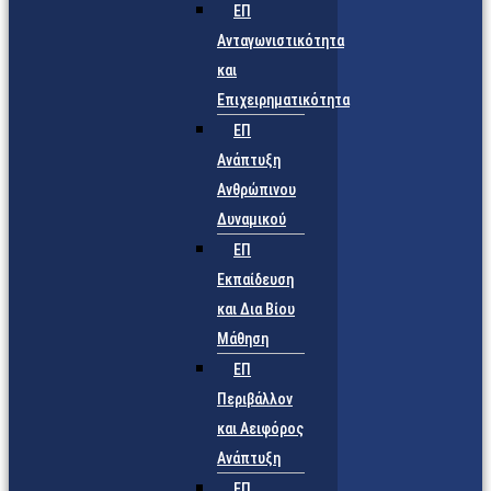
ΕΠ
Ανταγωνιστικότητα
και
Επιχειρηματικότητα
ΕΠ
Ανάπτυξη
Ανθρώπινου
Δυναμικού
ΕΠ
Εκπαίδευση
και Δια Βίου
Μάθηση
ΕΠ
Περιβάλλον
και Αειφόρος
Ανάπτυξη
ΕΠ