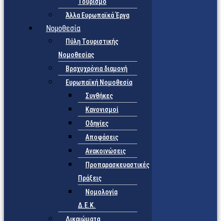
Τουρισμό
Άλλα Ευρωπαϊκά Έργα
Νομοθεσία
Πύλη Τουριστικής
Νομοθεσίας
Βραχυχρόνια διαμονή
Ευρωπαϊκή Νομοθεσία
Συνθήκες
Κανονισμοί
Οδηγίες
Αποφάσεις
Ανακοινώσεις
Προπαρασκευαστικές
Πράξεις
Νομολογία
Δ.Ε.Κ.
Δικαιώματα