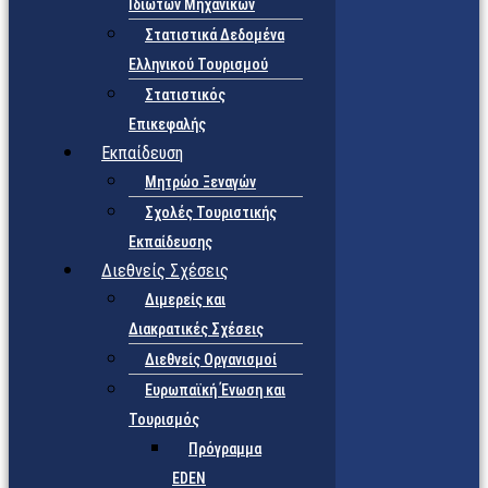
Ιδιωτών Μηχανικών
Στατιστικά Δεδομένα
Ελληνικού Τουρισμού
Στατιστικός
Επικεφαλής
Εκπαίδευση
Μητρώο Ξεναγών
Σχολές Τουριστικής
Εκπαίδευσης
Διεθνείς Σχέσεις
Διμερείς και
Διακρατικές Σχέσεις
Διεθνείς Οργανισμοί
Ευρωπαϊκή Ένωση και
Τουρισμός
Πρόγραμμα
EDEN