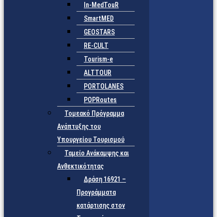
In-MedTouR
SmartMED
GEOSTARS
RE-CULT
Tourism-e
ALTTOUR
PORTOLANES
POPRoutes
Τομεακό Πρόγραμμα
Ανάπτυξης του
Υπουργείου Τουρισμού
Ταμείο Ανάκαμψης και
Ανθεκτικότητας
Δράση 16921 –
Προγράμματα
κατάρτισης στον