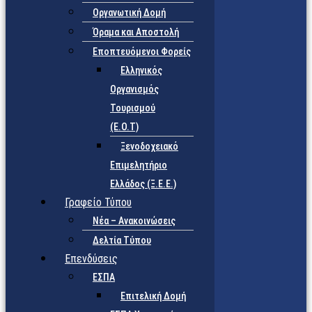
Οργανωτική Δομή
Όραμα και Αποστολή
Εποπτευόμενοι Φορείς
Eλληνικός
Οργανισμός
Τουρισμού
(Ε.Ο.Τ)
Ξενοδοχειακό
Επιμελητήριο
Ελλάδος (Ξ.Ε.Ε.)
Γραφείο Τύπου
Νέα – Ανακοινώσεις
Δελτία Τύπου
Επενδύσεις
ΕΣΠΑ
Επιτελική Δομή