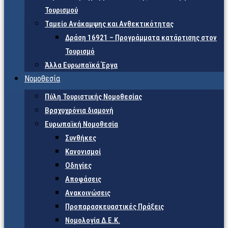
Τουρισμού
Ταμείο Ανάκαμψης και Ανθεκτικότητας
Δράση 16921 – Προγράμματα κατάρτισης στον
Τουρισμό
Άλλα Ευρωπαϊκά Έργα
Νομοθεσία
Πύλη Τουριστικής Νομοθεσίας
Βραχυχρόνια διαμονή
Ευρωπαϊκή Νομοθεσία
Συνθήκες
Κανονισμοί
Οδηγίες
Αποφάσεις
Ανακοινώσεις
Προπαρασκευαστικές Πράξεις
Νομολογία Δ.Ε.Κ.