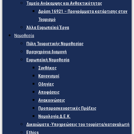
Ταμείο Ανάκαμψης και Ανθεκτικότητας
Δράση 16921 – Προγράμματα κατάρτισης στον
Τουρισμό
Άλλα Ευρωπαϊκά Έργα
Νομοθεσία
Πύλη Τουριστικής Νομοθεσίας
Βραχυχρόνια διαμονή
Ευρωπαϊκή Νομοθεσία
Συνθήκες
Κανονισμοί
Οδηγίες
Αποφάσεις
Ανακοινώσεις
Προπαρασκευαστικές Πράξεις
Νομολογία Δ.Ε.Κ.
Δικαιώματα -Υποχρεώσεις του τουρίστα/καταναλωτή
Ethics