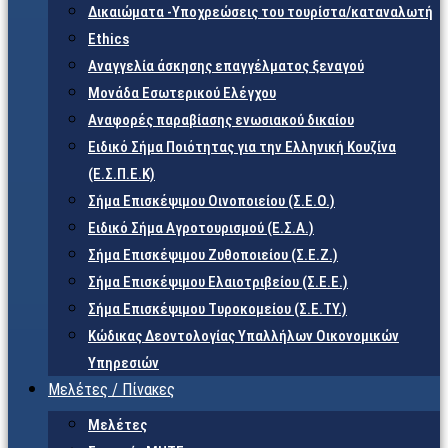
Δικαιώματα -Υποχρεώσεις του τουρίστα/καταναλωτή
Ethics
Αναγγελία άσκησης επαγγέλματος ξεναγού
Μονάδα Εσωτερικού Ελέγχου
Αναφορές παραβίασης ενωσιακού δικαίου
Ειδικό Σήμα Ποιότητας για την Ελληνική Κουζίνα
(Ε.Σ.Π.Ε.Κ)
Σήμα Επισκέψιμου Οινοποιείου (Σ.Ε.Ο.)
Ειδικό Σήμα Αγροτουρισμού (Ε.Σ.Α.)
Σήμα Επισκέψιμου Ζυθοποιείου (Σ.Ε.Ζ.)
Σήμα Επισκέψιμου Ελαιοτριβείου (Σ.Ε.Ε.)
Σήμα Επισκέψιμου Τυροκομείου (Σ.Ε.TY.)
Κώδικας Δεοντολογίας Υπαλλήλων Οικονομικών
Υπηρεσιών
Μελέτες / Πίνακες
Μελέτες