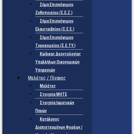
Σήμα Επισκέψιμου
Ζυθοποιείου (Σ.Ε.Ζ.)
Σήμα Επισκέψιμου
Ελαιοτριβείου (Σ.Ε.Ε.)
Σήμα Επισκέψιμου
Τυροκομείου (Σ.Ε.TY.)
Κώδικας Δεοντολογίας
Υπαλλήλων Οικονομικών
Υπηρεσιών
Μελέτες / Πίνακες
Μελέτες
Στοιχεία ΜΗΤΕ
Στοιχεία Ιαματικών
Πηγών
Κατάλογος
Διαπιστευμένων Φορέων /