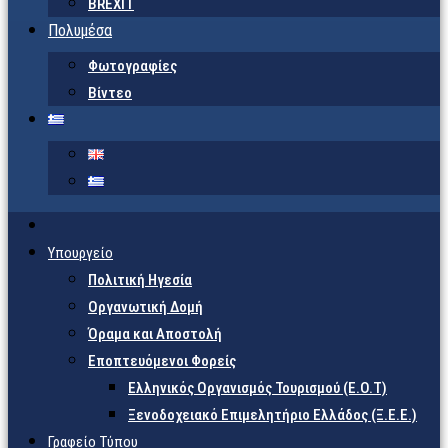
BREXIT
Πολυμέσα
Φωτογραφίες
Βίντεο
Υπουργείο
Πολιτική Ηγεσία
Οργανωτική Δομή
Όραμα και Αποστολή
Εποπτευόμενοι Φορείς
Eλληνικός Οργανισμός Τουρισμού (Ε.Ο.Τ)
Ξενοδοχειακό Επιμελητήριο Ελλάδος (Ξ.Ε.Ε.)
Γραφείο Τύπου