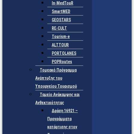
In-MedTouR
SmartMED
GEOSTARS
RE-CULT
Tourism-e
ALTTOUR
PORTOLANES
POPRoutes
Τομεακό Πρόγραμμα
Ανάπτυξης του
Υπουργείου Τουρισμού
Ταμείο Ανάκαμψης και
Ανθεκτικότητας
Δράση 16921 –
Προγράμματα
κατάρτισης στον