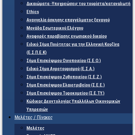
Δικαιώματα -Υποχρεώσεις του τουρίστα/καταναλωτή
Ethics
Αναγγελία άσκησης επαγγέλματος ξεναγού
Μονάδα Εσωτερικού Ελέγχου
Αναφορές παραβίασης ενωσιακού δικαίου
Ειδικό Σήμα Ποιότητας για την Ελληνική Κουζίνα
(Ε.Σ.Π.Ε.Κ)
Σήμα Επισκέψιμου Οινοποιείου (Σ.Ε.Ο.)
Ειδικό Σήμα Αγροτουρισμού (Ε.Σ.Α.)
Σήμα Επισκέψιμου Ζυθοποιείου (Σ.Ε.Ζ.)
Σήμα Επισκέψιμου Ελαιοτριβείου (Σ.Ε.Ε.)
Σήμα Επισκέψιμου Τυροκομείου (Σ.Ε.TY.)
Κώδικας Δεοντολογίας Υπαλλήλων Οικονομικών
Υπηρεσιών
Μελέτες / Πίνακες
Μελέτες