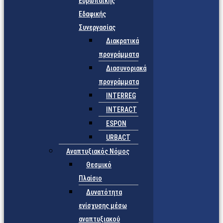
Ευρωπαϊκής
Εδαφικής
Συνεργασίας
Διακρατικά
προγράμματα
Διασυνοριακά
προγράμματα
INTERREG
INTERACT
ESPON
URBACT
Αναπτυξιακός Νόμος
Θεσμικό
Πλαίσιο
Δυνατότητα
ενίσχυσης μέσω
αναπτυξιακού