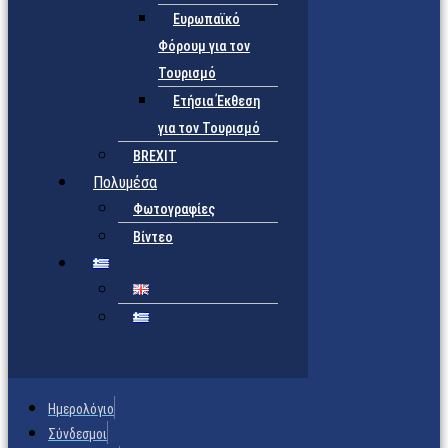
Ευρωπαϊκό
Φόρουμ για τον
Τουρισμό
Ετήσια Έκθεση
για τον Τουρισμό
BREXIT
Πολυμέσα
Φωτογραφίες
Βίντεο
Ημερολόγιο
Σύνδεσμοι