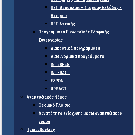
ΠΕΠ Θεσσαλίας – Στερεάς Ελλάδας –
Ηπείρου
ΠΕΠ Αττικής
Προγράμματα Ευρωπαϊκής Εδαφικής
Συνεργασίας
Διακρατικά προγράμματα
Διασυνοριακά προγράμματα
INTERREG
INTERACT
ESPON
URBACT
Αναπτυξιακός Νόμος
Θεσμικό Πλαίσιο
Δυνατότητα ενίσχυσης μέσω αναπτυξιακού
νόμου
Πρωτοβουλίες