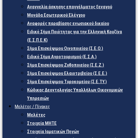
Αναγγελία άσκησης επαγγέλματος ξεναγού
Μονάδα Εσωτερικού Ελέγχου
Αναφορές παραβίασης ενωσιακού δικαίου
Ειδικό Σήμα Ποιότητας για την Ελληνική Κουζίνα
(Ε.Σ.Π.Ε.Κ)
Σήμα Επισκέψιμου Οινοποιείου (Σ.Ε.Ο.)
Ειδικό Σήμα Αγροτουρισμού (Ε.Σ.Α.)
Σήμα Επισκέψιμου Ζυθοποιείου (Σ.Ε.Ζ.)
Σήμα Επισκέψιμου Ελαιοτριβείου (Σ.Ε.Ε.)
Σήμα Επισκέψιμου Τυροκομείου (Σ.Ε.TY.)
Κώδικας Δεοντολογίας Υπαλλήλων Οικονομικών
Υπηρεσιών
Μελέτες / Πίνακες
Μελέτες
Στοιχεία ΜΗΤΕ
Στοιχεία Ιαματικών Πηγών