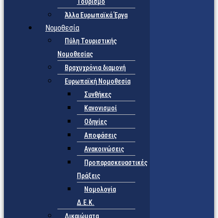
Τουρισμό
Άλλα Ευρωπαϊκά Έργα
Νομοθεσία
Πύλη Τουριστικής
Νομοθεσίας
Βραχυχρόνια διαμονή
Ευρωπαϊκή Νομοθεσία
Συνθήκες
Κανονισμοί
Οδηγίες
Αποφάσεις
Ανακοινώσεις
Προπαρασκευαστικές
Πράξεις
Νομολογία
Δ.Ε.Κ.
Δικαιώματα