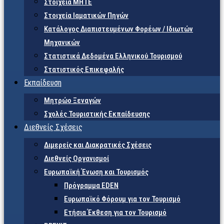
Στοιχεία ΜΗΤΕ
Στοιχεία Ιαματικών Πηγών
Κατάλογος Διαπιστευμένων Φορέων / Ιδιωτών
Μηχανικών
Στατιστικά Δεδομένα Ελληνικού Τουρισμού
Στατιστικός Επικεφαλής
Εκπαίδευση
Μητρώο Ξεναγών
Σχολές Τουριστικής Εκπαίδευσης
Διεθνείς Σχέσεις
Διμερείς και Διακρατικές Σχέσεις
Διεθνείς Οργανισμοί
Ευρωπαϊκή Ένωση και Τουρισμός
Πρόγραμμα EDEN
Ευρωπαϊκό Φόρουμ για τον Τουρισμό
Ετήσια Έκθεση για τον Τουρισμό