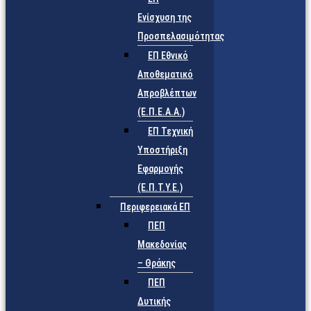
Ενίσχυση της
Προσπελασιμότητας
ΕΠ Εθνικό
Αποθεματικό
Απροβλέπτων
(Ε.Π.Ε.Α.Α.)
ΕΠ Τεχνική
Υποστήριξη
Εφαρμογής
(Ε.Π.Τ.Υ.Ε.)
Περιφερειακά ΕΠ
ΠΕΠ
Μακεδονίας
– Θράκης
ΠΕΠ
Δυτικής