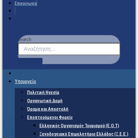
Επικοινωνία
Search
Υπουργείο
Πολιτική Ηγεσία
Οργανωτική Δομή
Όραμα και Αποστολή
Εποπτευόμενοι Φορείς
Eλληνικός Οργανισμός Τουρισμού (Ε.Ο.Τ)
Ξενοδοχειακό Επιμελητήριο Ελλάδος (Ξ.Ε.Ε.)