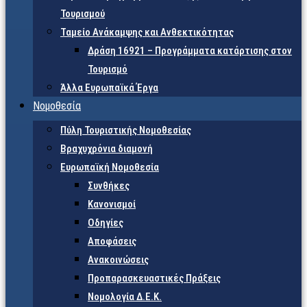
Τουρισμού
Ταμείο Ανάκαμψης και Ανθεκτικότητας
Δράση 16921 – Προγράμματα κατάρτισης στον
Τουρισμό
Άλλα Ευρωπαϊκά Έργα
Νομοθεσία
Πύλη Τουριστικής Νομοθεσίας
Βραχυχρόνια διαμονή
Ευρωπαϊκή Νομοθεσία
Συνθήκες
Κανονισμοί
Οδηγίες
Αποφάσεις
Ανακοινώσεις
Προπαρασκευαστικές Πράξεις
Νομολογία Δ.Ε.Κ.