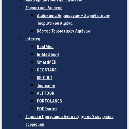
Άλλα Χρηματοδοτικά Εργαλεία
Τουριστικοί Λιμένες
Διαδικασία Δημιουργίας – Χωροθέτησης
Τουριστικού Λιμένα
Χάρτες Τουριστικών Λιμένων
Interreg
BestMed
In-MedTouR
SmartMED
GEOSTARS
RE-CULT
Tourism-e
ALTTOUR
PORTOLANES
POPRoutes
Τομεακό Πρόγραμμα Ανάπτυξης του Υπουργείου
Τουρισμού