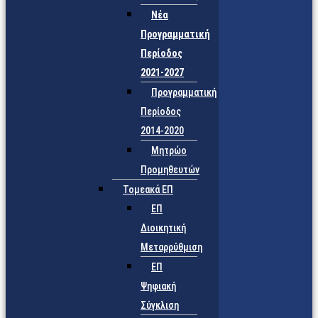
Νέα
Προγραμματική
Περίοδος
2021-2027
Προγραμματική
Περίοδος
2014-2020
Μητρώο
Προμηθευτών
Τομεακά ΕΠ
ΕΠ
Διοικητική
Μεταρρύθμιση
ΕΠ
Ψηφιακή
Σύγκλιση