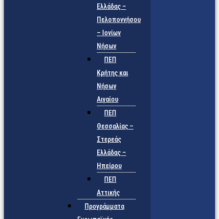
Ελλάδας –
Πελοποννήσου
– Ιονίων
Νήσων
ΠΕΠ
Κρήτης και
Νήσων
Αιγαίου
ΠΕΠ
Θεσσαλίας –
Στερεάς
Ελλάδας –
Ηπείρου
ΠΕΠ
Αττικής
Προγράμματα