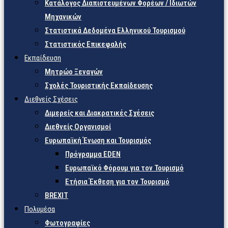
Κατάλογος Διαπιστευμένων Φορέων / Ιδιωτών
Μηχανικών
Στατιστικά Δεδομένα Ελληνικού Τουρισμού
Στατιστικός Επικεφαλής
Εκπαίδευση
Μητρώο Ξεναγών
Σχολές Τουριστικής Εκπαίδευσης
Διεθνείς Σχέσεις
Διμερείς και Διακρατικές Σχέσεις
Διεθνείς Οργανισμοί
Ευρωπαϊκή Ένωση και Τουρισμός
Πρόγραμμα EDEN
Ευρωπαϊκό Φόρουμ για τον Τουρισμό
Ετήσια Έκθεση για τον Τουρισμό
BREXIT
Πολυμέσα
Φωτογραφίες