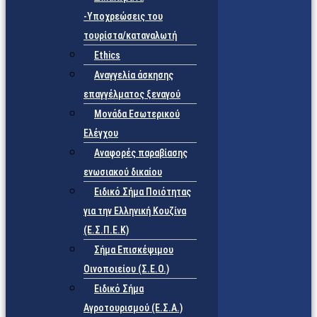
-Υποχρεώσεις του
τουρίστα/καταναλωτή
Ethics
Αναγγελία άσκησης
επαγγέλματος ξεναγού
Μονάδα Εσωτερικού
Ελέγχου
Αναφορές παραβίασης
ενωσιακού δικαίου
Ειδικό Σήμα Ποιότητας
για την Ελληνική Κουζίνα
(Ε.Σ.Π.Ε.Κ)
Σήμα Επισκέψιμου
Οινοποιείου (Σ.Ε.Ο.)
Ειδικό Σήμα
Αγροτουρισμού (Ε.Σ.Α.)