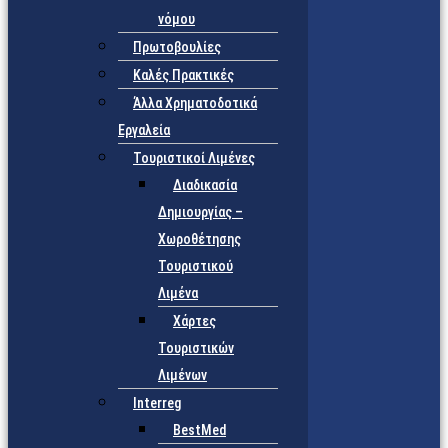
νόμου
Πρωτοβουλίες
Καλές Πρακτικές
Άλλα Χρηματοδοτικά
Εργαλεία
Τουριστικοί Λιμένες
Διαδικασία
Δημιουργίας –
Χωροθέτησης
Τουριστικού
Λιμένα
Χάρτες
Τουριστικών
Λιμένων
Interreg
BestMed