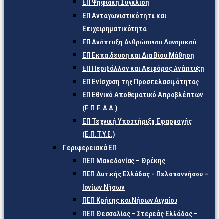
ΕΠ Ψηφιακή Σύγκλιση
ΕΠ Ανταγωνιστικότητα και
Επιχειρηματικότητα
ΕΠ Ανάπτυξη Ανθρώπινου Δυναμικού
ΕΠ Εκπαίδευση και Δια Βίου Μάθηση
ΕΠ Περιβάλλον και Αειφόρος Ανάπτυξη
ΕΠ Ενίσχυση της Προσπελασιμότητας
ΕΠ Εθνικό Αποθεματικό Απροβλέπτων
(Ε.Π.Ε.Α.Α.)
ΕΠ Τεχνική Υποστήριξη Εφαρμογής
(Ε.Π.Τ.Υ.Ε.)
Περιφερειακά ΕΠ
ΠΕΠ Μακεδονίας – Θράκης
ΠΕΠ Δυτικής Ελλάδας – Πελοποννήσου –
Ιονίων Νήσων
ΠΕΠ Κρήτης και Νήσων Αιγαίου
ΠΕΠ Θεσσαλίας – Στερεάς Ελλάδας –