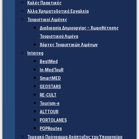
Καλές Πρακτικές
Άλλα Χρηματοδοτικά Εργαλεία
Τουριστικοί Λιμένες
Διαδικασία Δημιουργίας – Χωροθέτησης
Τουριστικού Λιμένα
Χάρτες Τουριστικών Λιμένων
Interreg
BestMed
In-MedTouR
SmartMED
GEOSTARS
RE-CULT
Tourism-e
ALTTOUR
PORTOLANES
POPRoutes
Τομεακό Πρόγραμμα Ανάπτυξης του Υπουργείου