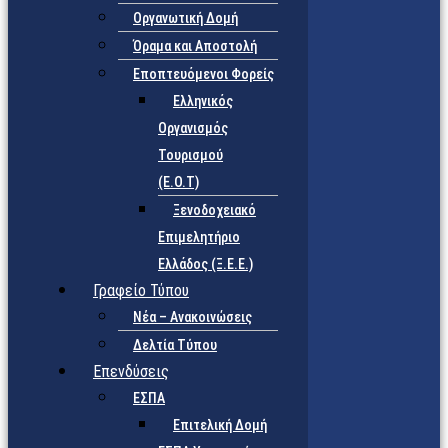
Οργανωτική Δομή
Όραμα και Αποστολή
Εποπτευόμενοι Φορείς
Eλληνικός
Οργανισμός
Τουρισμού
(Ε.Ο.Τ)
Ξενοδοχειακό
Επιμελητήριο
Ελλάδος (Ξ.Ε.Ε.)
Γραφείο Τύπου
Νέα – Ανακοινώσεις
Δελτία Τύπου
Επενδύσεις
ΕΣΠΑ
Επιτελική Δομή