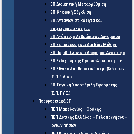
ΕΠ Διοικητική Μεταρρύθμιση
ΕΠ Ψηφιακή Σύγκλιση
ΕΠ Ανταγωνιστικότητα και
Επιχειρηματικότητα
ΕΠ Ανάπτυξη Ανθρώπινου Δυναμικού
ΕΠ Εκπαίδευση και Δια Βίου Μάθηση
ΕΠ Περιβάλλον και Αειφόρος Ανάπτυξη
ΕΠ Ενίσχυση της Προσπελασιμότητας
ΕΠ Εθνικό Αποθεματικό Απροβλέπτων
(Ε.Π.Ε.Α.Α.)
ΕΠ Τεχνική Υποστήριξη Εφαρμογής
(Ε.Π.Τ.Υ.Ε.)
Περιφερειακά ΕΠ
ΠΕΠ Μακεδονίας – Θράκης
ΠΕΠ Δυτικής Ελλάδας – Πελοποννήσου –
Ιονίων Νήσων
ΠΕΠ Κρήτης και Νήσων Αιγαίου