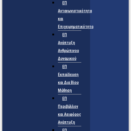
ΕΠ
Ανταγωνιστικότητα
και
Επιχειρηματικότητα
ΕΠ
Ανάπτυξη
Ανθρώπινου
Δυναμικού
ΕΠ
Εκπαίδευση
και Δια Βίου
Μάθηση
ΕΠ
Περιβάλλον
και Αειφόρος
Ανάπτυξη
ΕΠ