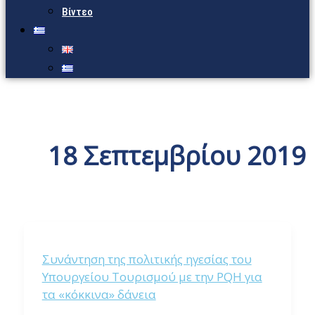
Βίντεο
18 Σεπτεμβρίου 2019
Συνάντηση της πολιτικής ηγεσίας του
Υπουργείου Τουρισμού με την PQH για
τα «κόκκινα» δάνεια