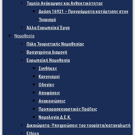
Ταμείο Ανάκαμψης και Ανθεκτικότητας
Δράση 16921 – Προγράμματα κατάρτισης στον
Τουρισμό
Άλλα Ευρωπαϊκά Έργα
Νομοθεσία
Πύλη Τουριστικής Νομοθεσίας
Βραχυχρόνια διαμονή
Ευρωπαϊκή Νομοθεσία
Συνθήκες
Κανονισμοί
Οδηγίες
Αποφάσεις
Ανακοινώσεις
Προπαρασκευαστικές Πράξεις
Νομολογία Δ.Ε.Κ.
Δικαιώματα -Υποχρεώσεις του τουρίστα/καταναλωτή
Ethics