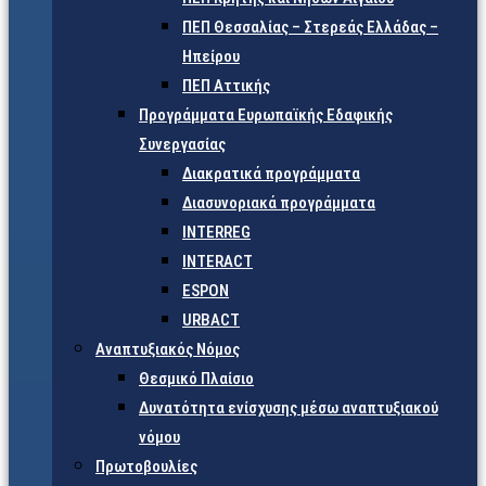
ΠΕΠ Θεσσαλίας – Στερεάς Ελλάδας –
Ηπείρου
ΠΕΠ Αττικής
Προγράμματα Ευρωπαϊκής Εδαφικής
Συνεργασίας
Διακρατικά προγράμματα
Διασυνοριακά προγράμματα
INTERREG
INTERACT
ESPON
URBACT
Αναπτυξιακός Νόμος
Θεσμικό Πλαίσιο
Δυνατότητα ενίσχυσης μέσω αναπτυξιακού
νόμου
Πρωτοβουλίες