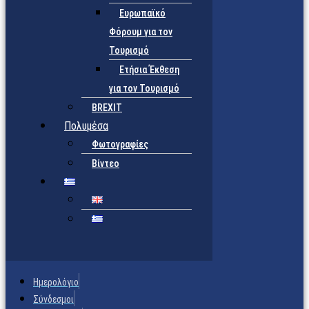
Ευρωπαϊκό
Φόρουμ για τον
Τουρισμό
Ετήσια Έκθεση
για τον Τουρισμό
BREXIT
Πολυμέσα
Φωτογραφίες
Βίντεο
Ημερολόγιο
Σύνδεσμοι