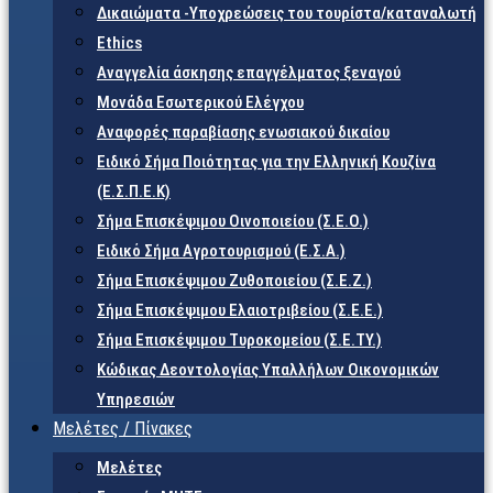
Δικαιώματα -Υποχρεώσεις του τουρίστα/καταναλωτή
Ethics
Αναγγελία άσκησης επαγγέλματος ξεναγού
Μονάδα Εσωτερικού Ελέγχου
Αναφορές παραβίασης ενωσιακού δικαίου
Ειδικό Σήμα Ποιότητας για την Ελληνική Κουζίνα
(Ε.Σ.Π.Ε.Κ)
Σήμα Επισκέψιμου Οινοποιείου (Σ.Ε.Ο.)
Ειδικό Σήμα Αγροτουρισμού (Ε.Σ.Α.)
Σήμα Επισκέψιμου Ζυθοποιείου (Σ.Ε.Ζ.)
Σήμα Επισκέψιμου Ελαιοτριβείου (Σ.Ε.Ε.)
Σήμα Επισκέψιμου Τυροκομείου (Σ.Ε.TY.)
Κώδικας Δεοντολογίας Υπαλλήλων Οικονομικών
Υπηρεσιών
Μελέτες / Πίνακες
Μελέτες