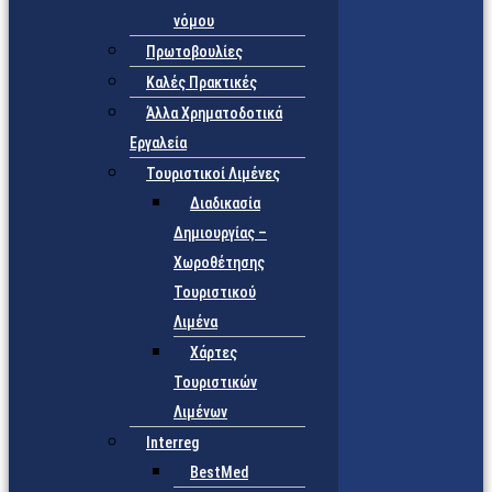
νόμου
Πρωτοβουλίες
Καλές Πρακτικές
Άλλα Χρηματοδοτικά
Εργαλεία
Τουριστικοί Λιμένες
Διαδικασία
Δημιουργίας –
Χωροθέτησης
Τουριστικού
Λιμένα
Χάρτες
Τουριστικών
Λιμένων
Interreg
BestMed