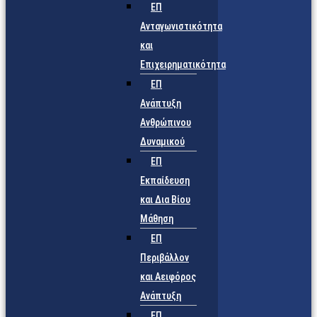
ΕΠ
Ανταγωνιστικότητα
και
Επιχειρηματικότητα
ΕΠ
Ανάπτυξη
Ανθρώπινου
Δυναμικού
ΕΠ
Εκπαίδευση
και Δια Βίου
Μάθηση
ΕΠ
Περιβάλλον
και Αειφόρος
Ανάπτυξη
ΕΠ