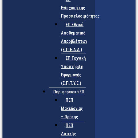
Ενίσχυση της
Προσπελασιμότητας
ΕΠ Εθνικό
Αποθεματικό
Απροβλέπτων
(Ε.Π.Ε.Α.Α.)
ΕΠ Τεχνική
Υποστήριξη
Εφαρμογής
(Ε.Π.Τ.Υ.Ε.)
Περιφερειακά ΕΠ
ΠΕΠ
Μακεδονίας
– Θράκης
ΠΕΠ
Δυτικής