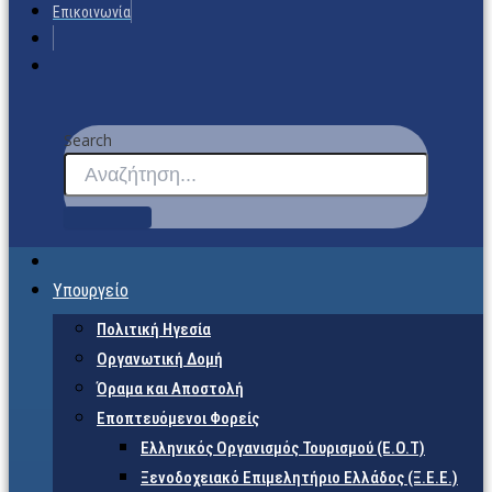
Επικοινωνία
Search
Υπουργείο
Πολιτική Ηγεσία
Οργανωτική Δομή
Όραμα και Αποστολή
Εποπτευόμενοι Φορείς
Eλληνικός Οργανισμός Τουρισμού (Ε.Ο.Τ)
Ξενοδοχειακό Επιμελητήριο Ελλάδος (Ξ.Ε.Ε.)