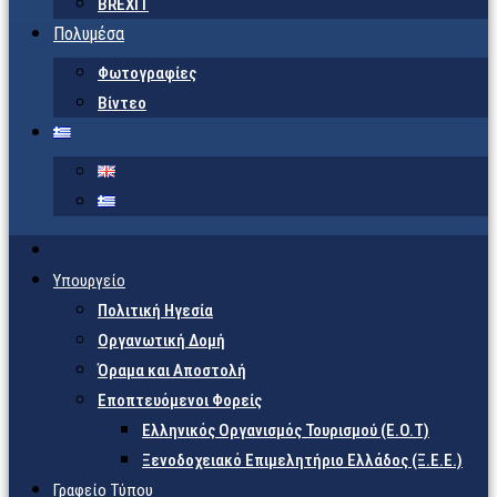
BREXIT
Πολυμέσα
Φωτογραφίες
Βίντεο
Υπουργείο
Πολιτική Ηγεσία
Οργανωτική Δομή
Όραμα και Αποστολή
Εποπτευόμενοι Φορείς
Eλληνικός Οργανισμός Τουρισμού (Ε.Ο.Τ)
Ξενοδοχειακό Επιμελητήριο Ελλάδος (Ξ.Ε.Ε.)
Γραφείο Τύπου