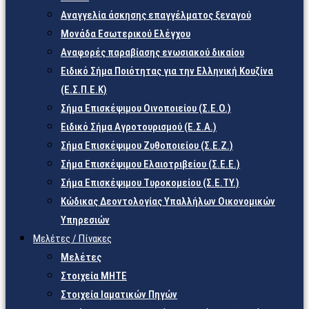
Αναγγελία άσκησης επαγγέλματος ξεναγού
Μονάδα Εσωτερικού Ελέγχου
Αναφορές παραβίασης ενωσιακού δικαίου
Ειδικό Σήμα Ποιότητας για την Ελληνική Κουζίνα
(Ε.Σ.Π.Ε.Κ)
Σήμα Επισκέψιμου Οινοποιείου (Σ.Ε.Ο.)
Ειδικό Σήμα Αγροτουρισμού (Ε.Σ.Α.)
Σήμα Επισκέψιμου Ζυθοποιείου (Σ.Ε.Ζ.)
Σήμα Επισκέψιμου Ελαιοτριβείου (Σ.Ε.Ε.)
Σήμα Επισκέψιμου Τυροκομείου (Σ.Ε.TY.)
Κώδικας Δεοντολογίας Υπαλλήλων Οικονομικών
Υπηρεσιών
Μελέτες / Πίνακες
Μελέτες
Στοιχεία ΜΗΤΕ
Στοιχεία Ιαματικών Πηγών