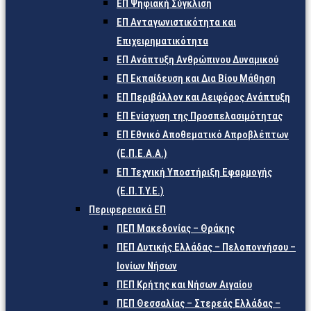
ΕΠ Ψηφιακή Σύγκλιση
ΕΠ Ανταγωνιστικότητα και
Επιχειρηματικότητα
ΕΠ Ανάπτυξη Ανθρώπινου Δυναμικού
ΕΠ Εκπαίδευση και Δια Βίου Μάθηση
ΕΠ Περιβάλλον και Αειφόρος Ανάπτυξη
ΕΠ Ενίσχυση της Προσπελασιμότητας
ΕΠ Εθνικό Αποθεματικό Απροβλέπτων
(Ε.Π.Ε.Α.Α.)
ΕΠ Τεχνική Υποστήριξη Εφαρμογής
(Ε.Π.Τ.Υ.Ε.)
Περιφερειακά ΕΠ
ΠΕΠ Μακεδονίας – Θράκης
ΠΕΠ Δυτικής Ελλάδας – Πελοποννήσου –
Ιονίων Νήσων
ΠΕΠ Κρήτης και Νήσων Αιγαίου
ΠΕΠ Θεσσαλίας – Στερεάς Ελλάδας –