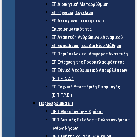
ΕΠ Διοικητική Μεταρρύθμιση
ΕΠ Ψηφιακή Σύγκλιση
ΕΠ Ανταγωνιστικότητα και
Επιχειρηματικότητα
ΕΠ Ανάπτυξη Ανθρώπινου Δυναμικού
ΕΠ Εκπαίδευση και Δια Βίου Μάθηση
ΕΠ Περιβάλλον και Αειφόρος Ανάπτυξη
ΕΠ Ενίσχυση της Προσπελασιμότητας
ΕΠ Εθνικό Αποθεματικό Απροβλέπτων
(Ε.Π.Ε.Α.Α.)
ΕΠ Τεχνική Υποστήριξη Εφαρμογής
(Ε.Π.Τ.Υ.Ε.)
Περιφερειακά ΕΠ
ΠΕΠ Μακεδονίας – Θράκης
ΠΕΠ Δυτικής Ελλάδας – Πελοποννήσου –
Ιονίων Νήσων
ΠΕΠ Κρήτης και Νήσων Αιγαίου