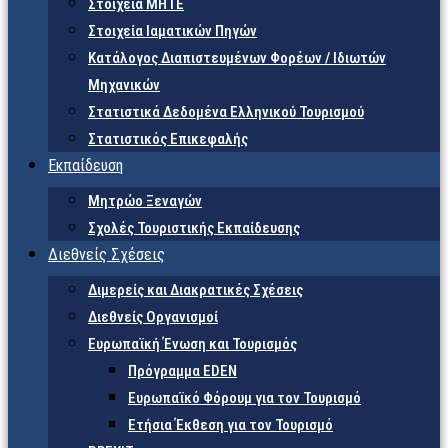
Στοιχεία ΜΗΤΕ
Στοιχεία Ιαματικών Πηγών
Κατάλογος Διαπιστευμένων Φορέων / Ιδιωτών
Μηχανικών
Στατιστικά Δεδομένα Ελληνικού Τουρισμού
Στατιστικός Επικεφαλής
Εκπαίδευση
Μητρώο Ξεναγών
Σχολές Τουριστικής Εκπαίδευσης
Διεθνείς Σχέσεις
Διμερείς και Διακρατικές Σχέσεις
Διεθνείς Οργανισμοί
Ευρωπαϊκή Ένωση και Τουρισμός
Πρόγραμμα EDEN
Ευρωπαϊκό Φόρουμ για τον Τουρισμό
Ετήσια Έκθεση για τον Τουρισμό