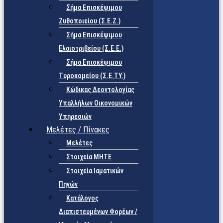
Σήμα Επισκέψιμου
Ζυθοποιείου (Σ.Ε.Ζ.)
Σήμα Επισκέψιμου
Ελαιοτριβείου (Σ.Ε.Ε.)
Σήμα Επισκέψιμου
Τυροκομείου (Σ.Ε.TY.)
Κώδικας Δεοντολογίας
Υπαλλήλων Οικονομικών
Υπηρεσιών
Μελέτες / Πίνακες
Μελέτες
Στοιχεία ΜΗΤΕ
Στοιχεία Ιαματικών
Πηγών
Κατάλογος
Διαπιστευμένων Φορέων /