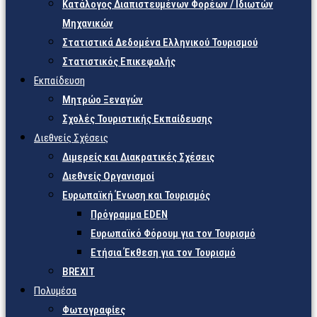
Κατάλογος Διαπιστευμένων Φορέων / Ιδιωτών
Μηχανικών
Στατιστικά Δεδομένα Ελληνικού Τουρισμού
Στατιστικός Επικεφαλής
Εκπαίδευση
Μητρώο Ξεναγών
Σχολές Τουριστικής Εκπαίδευσης
Διεθνείς Σχέσεις
Διμερείς και Διακρατικές Σχέσεις
Διεθνείς Οργανισμοί
Ευρωπαϊκή Ένωση και Τουρισμός
Πρόγραμμα EDEN
Ευρωπαϊκό Φόρουμ για τον Τουρισμό
Ετήσια Έκθεση για τον Τουρισμό
BREXIT
Πολυμέσα
Φωτογραφίες