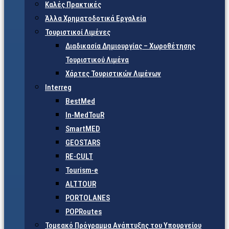
Καλές Πρακτικές
Άλλα Χρηματοδοτικά Εργαλεία
Τουριστικοί Λιμένες
Διαδικασία Δημιουργίας – Χωροθέτησης
Τουριστικού Λιμένα
Χάρτες Τουριστικών Λιμένων
Interreg
BestMed
In-MedTouR
SmartMED
GEOSTARS
RE-CULT
Tourism-e
ALTTOUR
PORTOLANES
POPRoutes
Τομεακό Πρόγραμμα Ανάπτυξης του Υπουργείου