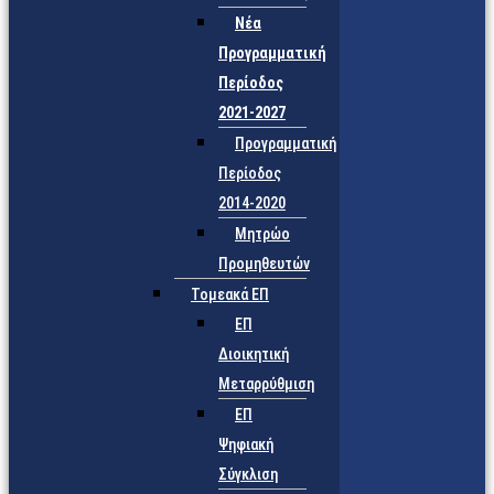
Νέα
Προγραμματική
Περίοδος
2021-2027
Προγραμματική
Περίοδος
2014-2020
Μητρώο
Προμηθευτών
Τομεακά ΕΠ
ΕΠ
Διοικητική
Μεταρρύθμιση
ΕΠ
Ψηφιακή
Σύγκλιση