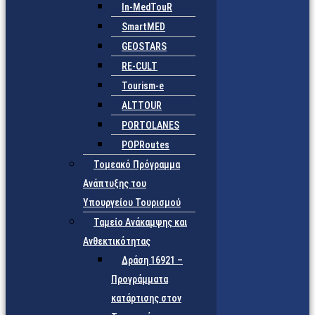
In-MedTouR
SmartMED
GEOSTARS
RE-CULT
Tourism-e
ALTTOUR
PORTOLANES
POPRoutes
Τομεακό Πρόγραμμα
Ανάπτυξης του
Υπουργείου Τουρισμού
Ταμείο Ανάκαμψης και
Ανθεκτικότητας
Δράση 16921 –
Προγράμματα
κατάρτισης στον