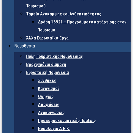
Τουρισμού
Ταμείο Ανάκαμψης και Ανθεκτικότητας
Δράση 16921 – Προγράμματα κατάρτισης στον
Τουρισμό
Άλλα Ευρωπαϊκά Έργα
Νομοθεσία
Πύλη Τουριστικής Νομοθεσίας
Βραχυχρόνια διαμονή
Ευρωπαϊκή Νομοθεσία
Συνθήκες
Κανονισμοί
Οδηγίες
Αποφάσεις
Ανακοινώσεις
Προπαρασκευαστικές Πράξεις
Νομολογία Δ.Ε.Κ.