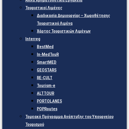
Άλλα Χρηματοδοτικά Εργαλεία
Τουριστικοί Λιμένες
Διαδικασία Δημιουργίας – Χωροθέτησης
Τουριστικού Λιμένα
Χάρτες Τουριστικών Λιμένων
Interreg
BestMed
In-MedTouR
SmartMED
GEOSTARS
RE-CULT
Tourism-e
ALTTOUR
PORTOLANES
POPRoutes
Τομεακό Πρόγραμμα Ανάπτυξης του Υπουργείου
Τουρισμού