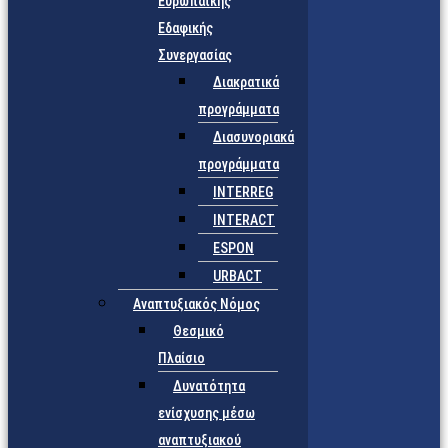
Ευρωπαϊκής
Εδαφικής
Συνεργασίας
Διακρατικά
προγράμματα
Διασυνοριακά
προγράμματα
INTERREG
INTERACT
ESPON
URBACT
Αναπτυξιακός Νόμος
Θεσμικό
Πλαίσιο
Δυνατότητα
ενίσχυσης μέσω
αναπτυξιακού