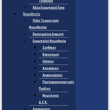
Τουρισμό
Άλλα Ευρωπαϊκά Έργα
Νομοθεσία
Πύλη Τουριστικής
Νομοθεσίας
Βραχυχρόνια διαμονή
Ευρωπαϊκή Νομοθεσία
Συνθήκες
Κανονισμοί
Οδηγίες
Αποφάσεις
Ανακοινώσεις
Προπαρασκευαστικές
Πράξεις
Νομολογία
Δ.Ε.Κ.
Δικαιώματα