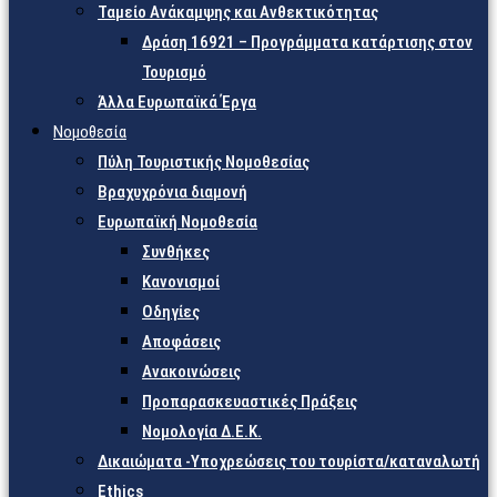
Ταμείο Ανάκαμψης και Ανθεκτικότητας
Δράση 16921 – Προγράμματα κατάρτισης στον
Τουρισμό
Άλλα Ευρωπαϊκά Έργα
Νομοθεσία
Πύλη Τουριστικής Νομοθεσίας
Βραχυχρόνια διαμονή
Ευρωπαϊκή Νομοθεσία
Συνθήκες
Κανονισμοί
Οδηγίες
Αποφάσεις
Ανακοινώσεις
Προπαρασκευαστικές Πράξεις
Νομολογία Δ.Ε.Κ.
Δικαιώματα -Υποχρεώσεις του τουρίστα/καταναλωτή
Ethics