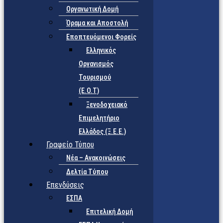
Οργανωτική Δομή
Όραμα και Αποστολή
Εποπτευόμενοι Φορείς
Eλληνικός
Οργανισμός
Τουρισμού
(Ε.Ο.Τ)
Ξενοδοχειακό
Επιμελητήριο
Ελλάδος (Ξ.Ε.Ε.)
Γραφείο Τύπου
Νέα – Ανακοινώσεις
Δελτία Τύπου
Επενδύσεις
ΕΣΠΑ
Επιτελική Δομή