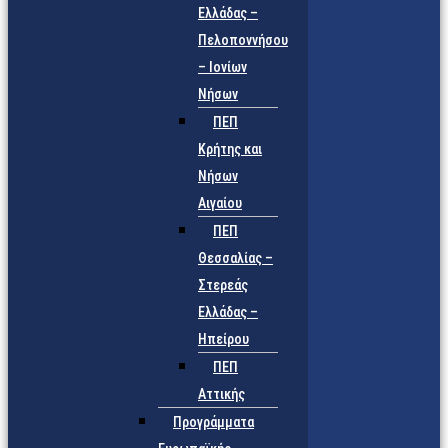
Ελλάδας –
Πελοποννήσου
– Ιονίων
Νήσων
ΠΕΠ
Κρήτης και
Νήσων
Αιγαίου
ΠΕΠ
Θεσσαλίας –
Στερεάς
Ελλάδας –
Ηπείρου
ΠΕΠ
Αττικής
Προγράμματα