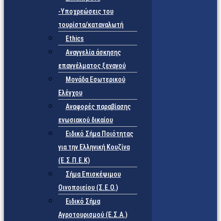
-Υποχρεώσεις του
τουρίστα/καταναλωτή
Ethics
Αναγγελία άσκησης
επαγγέλματος ξεναγού
Μονάδα Εσωτερικού
Ελέγχου
Αναφορές παραβίασης
ενωσιακού δικαίου
Ειδικό Σήμα Ποιότητας
για την Ελληνική Κουζίνα
(Ε.Σ.Π.Ε.Κ)
Σήμα Επισκέψιμου
Οινοποιείου (Σ.Ε.Ο.)
Ειδικό Σήμα
Αγροτουρισμού (Ε.Σ.Α.)