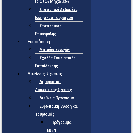
Ιδιωτών Μηχανικών
Στατιστικά Δεδομένα
Ελληνικού Τουρισμού
Στατιστικός
Επικεφαλής
Εκπαίδευση
Μητρώο Ξεναγών
Σχολές Τουριστικής
Εκπαίδευσης
Διεθνείς Σχέσεις
Διμερείς και
Διακρατικές Σχέσεις
Διεθνείς Οργανισμοί
Ευρωπαϊκή Ένωση και
Τουρισμός
Πρόγραμμα
EDEN