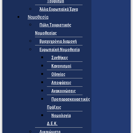
Τουρισμό
Άλλα Ευρωπαϊκά Έργα
Νομοθεσία
Πύλη Τουριστικής
Νομοθεσίας
Βραχυχρόνια διαμονή
Ευρωπαϊκή Νομοθεσία
Συνθήκες
Κανονισμοί
Οδηγίες
Αποφάσεις
Ανακοινώσεις
Προπαρασκευαστικές
Πράξεις
Νομολογία
Δ.Ε.Κ.
Δικαιώματα