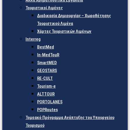
Άλλα Χρηματοδοτικά Εργαλεία
Τουριστικοί Λιμένες
Διαδικασία Δημιουργίας – Χωροθέτησης
Τουριστικού Λιμένα
Χάρτες Τουριστικών Λιμένων
Interreg
BestMed
In-MedTouR
SmartMED
GEOSTARS
RE-CULT
Tourism-e
ALTTOUR
PORTOLANES
POPRoutes
Τομεακό Πρόγραμμα Ανάπτυξης του Υπουργείου
Τουρισμού