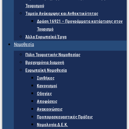
Τουρισμού
Ταμείο Ανάκαμψης και Ανθεκτικότητας
Δράση 16921 – Προγράμματα κατάρτισης στον
Τουρισμό
Άλλα Ευρωπαϊκά Έργα
Νομοθεσία
Πύλη Τουριστικής Νομοθεσίας
Βραχυχρόνια διαμονή
Ευρωπαϊκή Νομοθεσία
Συνθήκες
Κανονισμοί
Οδηγίες
Αποφάσεις
Ανακοινώσεις
Προπαρασκευαστικές Πράξεις
Νομολογία Δ.Ε.Κ.