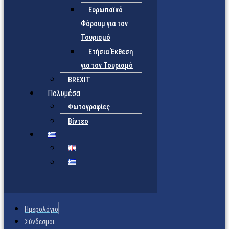
Ευρωπαϊκό
Φόρουμ για τον
Τουρισμό
Ετήσια Έκθεση
για τον Τουρισμό
BREXIT
Πολυμέσα
Φωτογραφίες
Βίντεο
Ημερολόγιο
Σύνδεσμοι