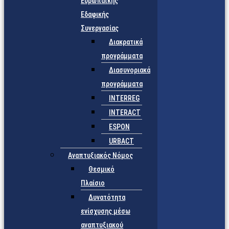
Ευρωπαϊκής
Εδαφικής
Συνεργασίας
Διακρατικά
προγράμματα
Διασυνοριακά
προγράμματα
INTERREG
INTERACT
ESPON
URBACT
Αναπτυξιακός Νόμος
Θεσμικό
Πλαίσιο
Δυνατότητα
ενίσχυσης μέσω
αναπτυξιακού