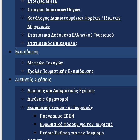
Στοιχεία ΜΗΤΕ
Στοιχεία Ιαματικών Πηγών
Κατάλογος Διαπιστευμένων Φορέων / Ιδιωτών
Μηχανικών
Στατιστικά Δεδομένα Ελληνικού Τουρισμού
Στατιστικός Επικεφαλής
Εκπαίδευση
Μητρώο Ξεναγών
Σχολές Τουριστικής Εκπαίδευσης
Διεθνείς Σχέσεις
Διμερείς και Διακρατικές Σχέσεις
Διεθνείς Οργανισμοί
Ευρωπαϊκή Ένωση και Τουρισμός
Πρόγραμμα EDEN
Ευρωπαϊκό Φόρουμ για τον Τουρισμό
Ετήσια Έκθεση για τον Τουρισμό