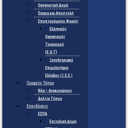
Οργανωτική Δομή
Όραμα και Αποστολή
Εποπτευόμενοι Φορείς
Eλληνικός
Οργανισμός
Τουρισμού
(Ε.Ο.Τ)
Ξενοδοχειακό
Επιμελητήριο
Ελλάδος (Ξ.Ε.Ε.)
Γραφείο Τύπου
Νέα – Ανακοινώσεις
Δελτία Τύπου
Επενδύσεις
ΕΣΠΑ
Επιτελική Δομή