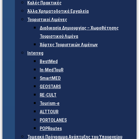
Καλές Πρακτικές
Άλλα Χρηματοδοτικά Εργαλεία
Τουριστικοί Λιμένες
Διαδικασία Δημιουργίας – Χωροθέτησης
Τουριστικού Λιμένα
Χάρτες Τουριστικών Λιμένων
Interreg
BestMed
In-MedTouR
SmartMED
GEOSTARS
RE-CULT
Tourism-e
ALTTOUR
PORTOLANES
POPRoutes
Τομεακό Πρόγραμμα Ανάπτυξης του Υπουργείου