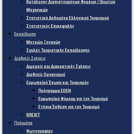
Κατάλογος Διαπιστευμένων Φορέων / Ιδιωτών
Μηχανικών
Στατιστικά Δεδομένα Ελληνικού Τουρισμού
Στατιστικός Επικεφαλής
Εκπαίδευση
Μητρώο Ξεναγών
Σχολές Τουριστικής Εκπαίδευσης
Διεθνείς Σχέσεις
Διμερείς και Διακρατικές Σχέσεις
Διεθνείς Οργανισμοί
Ευρωπαϊκή Ένωση και Τουρισμός
Πρόγραμμα EDEN
Ευρωπαϊκό Φόρουμ για τον Τουρισμό
Ετήσια Έκθεση για τον Τουρισμό
BREXIT
Πολυμέσα
Φωτογραφίες