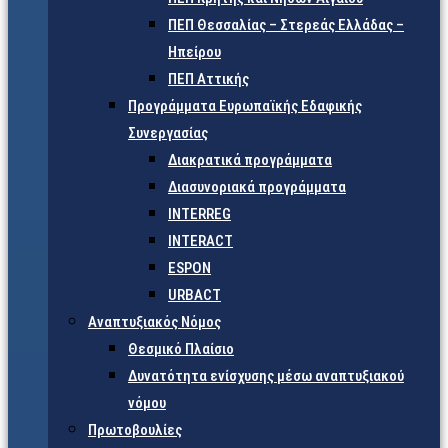
ΠΕΠ Θεσσαλίας – Στερεάς Ελλάδας –
Ηπείρου
ΠΕΠ Αττικής
Προγράμματα Ευρωπαϊκής Εδαφικής
Συνεργασίας
Διακρατικά προγράμματα
Διασυνοριακά προγράμματα
INTERREG
INTERACT
ESPON
URBACT
Αναπτυξιακός Νόμος
Θεσμικό Πλαίσιο
Δυνατότητα ενίσχυσης μέσω αναπτυξιακού
νόμου
Πρωτοβουλίες