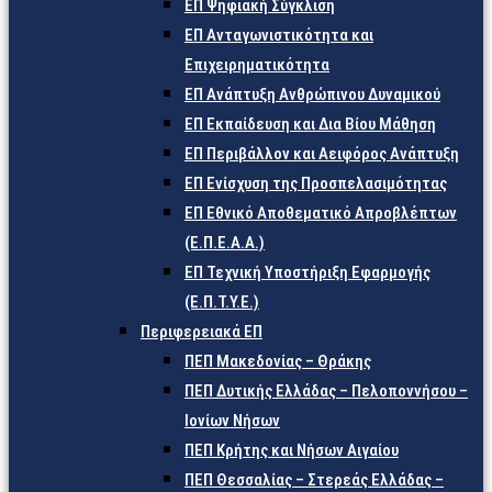
ΕΠ Ψηφιακή Σύγκλιση
ΕΠ Ανταγωνιστικότητα και
Επιχειρηματικότητα
ΕΠ Ανάπτυξη Ανθρώπινου Δυναμικού
ΕΠ Εκπαίδευση και Δια Βίου Μάθηση
ΕΠ Περιβάλλον και Αειφόρος Ανάπτυξη
ΕΠ Ενίσχυση της Προσπελασιμότητας
ΕΠ Εθνικό Αποθεματικό Απροβλέπτων
(Ε.Π.Ε.Α.Α.)
ΕΠ Τεχνική Υποστήριξη Εφαρμογής
(Ε.Π.Τ.Υ.Ε.)
Περιφερειακά ΕΠ
ΠΕΠ Μακεδονίας – Θράκης
ΠΕΠ Δυτικής Ελλάδας – Πελοποννήσου –
Ιονίων Νήσων
ΠΕΠ Κρήτης και Νήσων Αιγαίου
ΠΕΠ Θεσσαλίας – Στερεάς Ελλάδας –