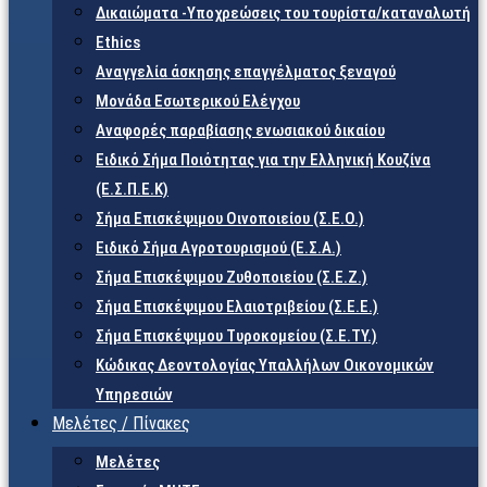
Δικαιώματα -Υποχρεώσεις του τουρίστα/καταναλωτή
Ethics
Αναγγελία άσκησης επαγγέλματος ξεναγού
Μονάδα Εσωτερικού Ελέγχου
Αναφορές παραβίασης ενωσιακού δικαίου
Ειδικό Σήμα Ποιότητας για την Ελληνική Κουζίνα
(Ε.Σ.Π.Ε.Κ)
Σήμα Επισκέψιμου Οινοποιείου (Σ.Ε.Ο.)
Ειδικό Σήμα Αγροτουρισμού (Ε.Σ.Α.)
Σήμα Επισκέψιμου Ζυθοποιείου (Σ.Ε.Ζ.)
Σήμα Επισκέψιμου Ελαιοτριβείου (Σ.Ε.Ε.)
Σήμα Επισκέψιμου Τυροκομείου (Σ.Ε.TY.)
Κώδικας Δεοντολογίας Υπαλλήλων Οικονομικών
Υπηρεσιών
Μελέτες / Πίνακες
Μελέτες