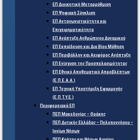
ΕΠ Διοικητική Μεταρρύθμιση
ΕΠ Ψηφιακή Σύγκλιση
ΕΠ Ανταγωνιστικότητα και
Επιχειρηματικότητα
ΕΠ Ανάπτυξη Ανθρώπινου Δυναμικού
ΕΠ Εκπαίδευση και Δια Βίου Μάθηση
ΕΠ Περιβάλλον και Αειφόρος Ανάπτυξη
ΕΠ Ενίσχυση της Προσπελασιμότητας
ΕΠ Εθνικό Αποθεματικό Απροβλέπτων
(Ε.Π.Ε.Α.Α.)
ΕΠ Τεχνική Υποστήριξη Εφαρμογής
(Ε.Π.Τ.Υ.Ε.)
Περιφερειακά ΕΠ
ΠΕΠ Μακεδονίας – Θράκης
ΠΕΠ Δυτικής Ελλάδας – Πελοποννήσου –
Ιονίων Νήσων
ΠΕΠ Κρήτης και Νήσων Αιγαίου