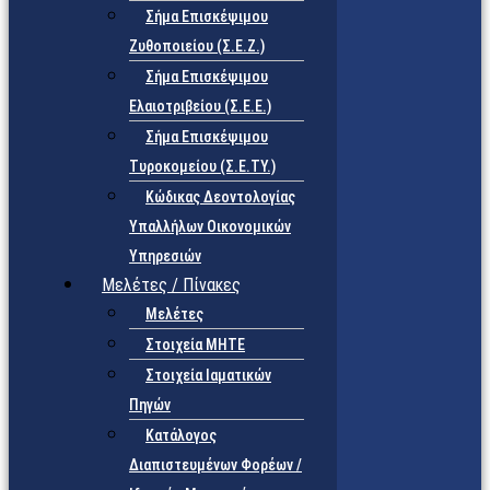
Σήμα Επισκέψιμου
Ζυθοποιείου (Σ.Ε.Ζ.)
Σήμα Επισκέψιμου
Ελαιοτριβείου (Σ.Ε.Ε.)
Σήμα Επισκέψιμου
Τυροκομείου (Σ.Ε.TY.)
Κώδικας Δεοντολογίας
Υπαλλήλων Οικονομικών
Υπηρεσιών
Μελέτες / Πίνακες
Μελέτες
Στοιχεία ΜΗΤΕ
Στοιχεία Ιαματικών
Πηγών
Κατάλογος
Διαπιστευμένων Φορέων /