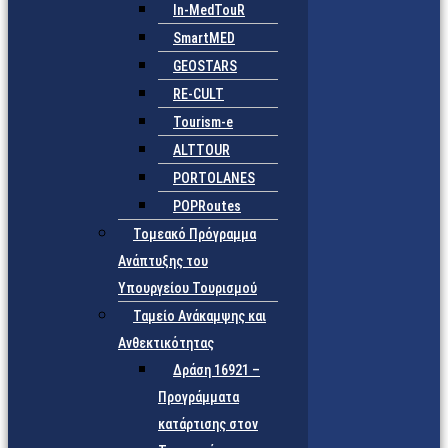
In-MedTouR
SmartMED
GEOSTARS
RE-CULT
Tourism-e
ALTTOUR
PORTOLANES
POPRoutes
Τομεακό Πρόγραμμα
Ανάπτυξης του
Υπουργείου Τουρισμού
Ταμείο Ανάκαμψης και
Ανθεκτικότητας
Δράση 16921 –
Προγράμματα
κατάρτισης στον