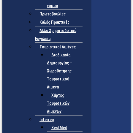
νόμου
Πρωτοβουλίες
Καλές Πρακτικές
Άλλα Χρηματοδοτικά
Εργαλεία
Τουριστικοί Λιμένες
Διαδικασία
Δημιουργίας –
Χωροθέτησης
Τουριστικού
Λιμένα
Χάρτες
Τουριστικών
Λιμένων
Interreg
BestMed