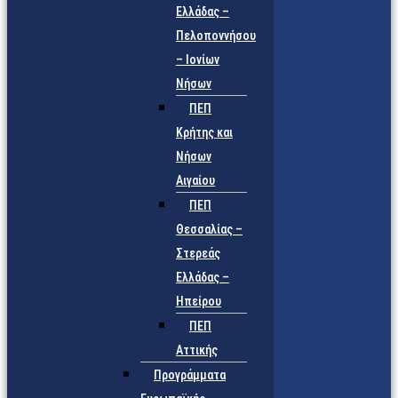
Ελλάδας –
Πελοποννήσου
– Ιονίων
Νήσων
ΠΕΠ
Κρήτης και
Νήσων
Αιγαίου
ΠΕΠ
Θεσσαλίας –
Στερεάς
Ελλάδας –
Ηπείρου
ΠΕΠ
Αττικής
Προγράμματα