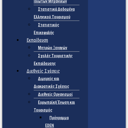
Ιδιωτών Μηχανικών
Στατιστικά Δεδομένα
Ελληνικού Τουρισμού
Στατιστικός
Επικεφαλής
Εκπαίδευση
Μητρώο Ξεναγών
Σχολές Τουριστικής
Εκπαίδευσης
Διεθνείς Σχέσεις
Διμερείς και
Διακρατικές Σχέσεις
Διεθνείς Οργανισμοί
Ευρωπαϊκή Ένωση και
Τουρισμός
Πρόγραμμα
EDEN