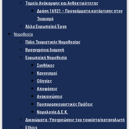
Ταμείο Ανάκαμψης και Ανθεκτικότητας
Δράση 16921 – Προγράμματα κατάρτισης στον
Τουρισμό
Άλλα Ευρωπαϊκά Έργα
Νομοθεσία
Πύλη Τουριστικής Νομοθεσίας
Βραχυχρόνια διαμονή
Ευρωπαϊκή Νομοθεσία
Συνθήκες
Κανονισμοί
Οδηγίες
Αποφάσεις
Ανακοινώσεις
Προπαρασκευαστικές Πράξεις
Νομολογία Δ.Ε.Κ.
Δικαιώματα -Υποχρεώσεις του τουρίστα/καταναλωτή
Ethics