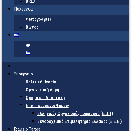
BREXIT
Πολυμέσα
Φωτογραφίες
Βίντεο
Υπουργείο
Πολιτική Ηγεσία
Οργανωτική Δομή
Όραμα και Αποστολή
Εποπτευόμενοι Φορείς
Eλληνικός Οργανισμός Τουρισμού (Ε.Ο.Τ)
Ξενοδοχειακό Επιμελητήριο Ελλάδος (Ξ.Ε.Ε.)
Γραφείο Τύπου