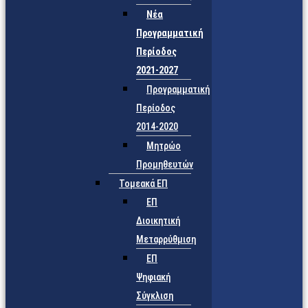
Νέα
Προγραμματική
Περίοδος
2021-2027
Προγραμματική
Περίοδος
2014-2020
Μητρώο
Προμηθευτών
Τομεακά ΕΠ
ΕΠ
Διοικητική
Μεταρρύθμιση
ΕΠ
Ψηφιακή
Σύγκλιση