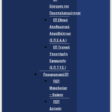
Ενίσχυση της
Προσπελασιμότητας
ΕΠ Εθνικό
Αποθεματικό
Απροβλέπτων
(Ε.Π.Ε.Α.Α.)
ΕΠ Τεχνική
Υποστήριξη
Εφαρμογής
(Ε.Π.Τ.Υ.Ε.)
Περιφερειακά ΕΠ
ΠΕΠ
Μακεδονίας
– Θράκης
ΠΕΠ
Δυτικής