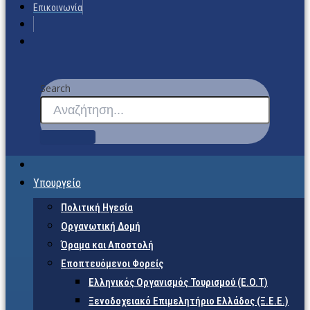
Επικοινωνία
Search
Υπουργείο
Πολιτική Ηγεσία
Οργανωτική Δομή
Όραμα και Αποστολή
Εποπτευόμενοι Φορείς
Eλληνικός Οργανισμός Τουρισμού (Ε.Ο.Τ)
Ξενοδοχειακό Επιμελητήριο Ελλάδος (Ξ.Ε.Ε.)