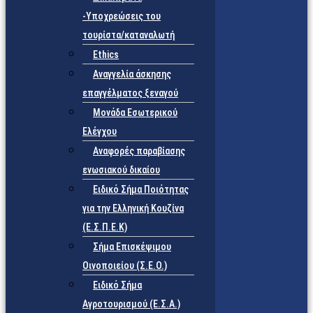
-Υποχρεώσεις του
τουρίστα/καταναλωτή
Ethics
Αναγγελία άσκησης
επαγγέλματος ξεναγού
Μονάδα Εσωτερικού
Ελέγχου
Αναφορές παραβίασης
ενωσιακού δικαίου
Ειδικό Σήμα Ποιότητας
για την Ελληνική Κουζίνα
(Ε.Σ.Π.Ε.Κ)
Σήμα Επισκέψιμου
Οινοποιείου (Σ.Ε.Ο.)
Ειδικό Σήμα
Αγροτουρισμού (Ε.Σ.Α.)