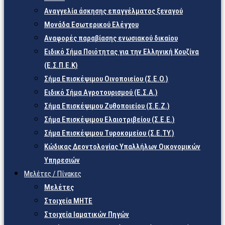
Αναγγελία άσκησης επαγγέλματος ξεναγού
Μονάδα Εσωτερικού Ελέγχου
Αναφορές παραβίασης ενωσιακού δικαίου
Ειδικό Σήμα Ποιότητας για την Ελληνική Κουζίνα
(Ε.Σ.Π.Ε.Κ)
Σήμα Επισκέψιμου Οινοποιείου (Σ.Ε.Ο.)
Ειδικό Σήμα Αγροτουρισμού (Ε.Σ.Α.)
Σήμα Επισκέψιμου Ζυθοποιείου (Σ.Ε.Ζ.)
Σήμα Επισκέψιμου Ελαιοτριβείου (Σ.Ε.Ε.)
Σήμα Επισκέψιμου Τυροκομείου (Σ.Ε.TY.)
Κώδικας Δεοντολογίας Υπαλλήλων Οικονομικών
Υπηρεσιών
Μελέτες / Πίνακες
Μελέτες
Στοιχεία ΜΗΤΕ
Στοιχεία Ιαματικών Πηγών