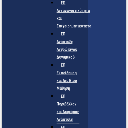
ΕΠ
Ανταγωνιστικότητα
και
Επιχειρηματικότητα
ΕΠ
Ανάπτυξη
Ανθρώπινου
Δυναμικού
ΕΠ
Εκπαίδευση
και Δια Βίου
Μάθηση
ΕΠ
Περιβάλλον
και Αειφόρος
Ανάπτυξη
ΕΠ