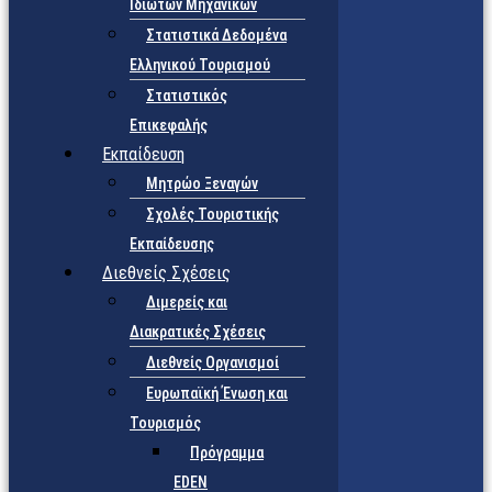
Ιδιωτών Μηχανικών
Στατιστικά Δεδομένα
Ελληνικού Τουρισμού
Στατιστικός
Επικεφαλής
Εκπαίδευση
Μητρώο Ξεναγών
Σχολές Τουριστικής
Εκπαίδευσης
Διεθνείς Σχέσεις
Διμερείς και
Διακρατικές Σχέσεις
Διεθνείς Οργανισμοί
Ευρωπαϊκή Ένωση και
Τουρισμός
Πρόγραμμα
EDEN