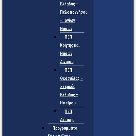
Ελλάδας –
Πελοποννήσου
– Ιονίων
Νήσων
ΠΕΠ
Κρήτης και
Νήσων
Αιγαίου
ΠΕΠ
Θεσσαλίας –
Στερεάς
Ελλάδας –
Ηπείρου
ΠΕΠ
Αττικής
Προγράμματα