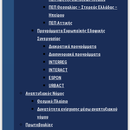
ΠΕΠ Θεσσαλίας – Στερεάς Ελλάδας –
Ηπείρου
ΠΕΠ Αττικής
Προγράμματα Ευρωπαϊκής Εδαφικής
Συνεργασίας
Διακρατικά προγράμματα
Διασυνοριακά προγράμματα
INTERREG
INTERACT
ESPON
URBACT
Αναπτυξιακός Νόμος
Θεσμικό Πλαίσιο
Δυνατότητα ενίσχυσης μέσω αναπτυξιακού
νόμου
Πρωτοβουλίες