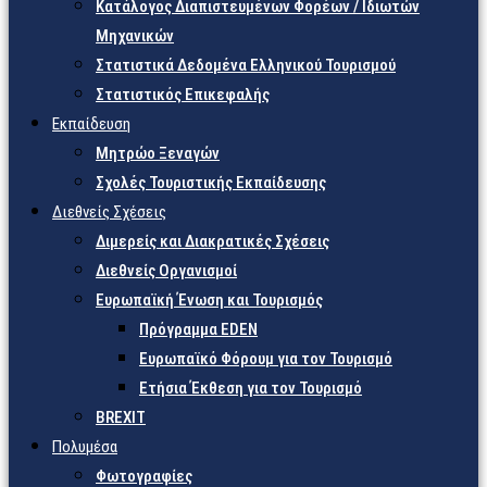
Κατάλογος Διαπιστευμένων Φορέων / Ιδιωτών
Μηχανικών
Στατιστικά Δεδομένα Ελληνικού Τουρισμού
Στατιστικός Επικεφαλής
Εκπαίδευση
Μητρώο Ξεναγών
Σχολές Τουριστικής Εκπαίδευσης
Διεθνείς Σχέσεις
Διμερείς και Διακρατικές Σχέσεις
Διεθνείς Οργανισμοί
Ευρωπαϊκή Ένωση και Τουρισμός
Πρόγραμμα EDEN
Ευρωπαϊκό Φόρουμ για τον Τουρισμό
Ετήσια Έκθεση για τον Τουρισμό
BREXIT
Πολυμέσα
Φωτογραφίες