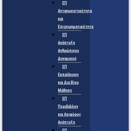
ΕΠ
Ανταγωνιστικότητα
και
Επιχειρηματικότητα
ΕΠ
Ανάπτυξη
Ανθρώπινου
Δυναμικού
ΕΠ
Εκπαίδευση
και Δια Βίου
Μάθηση
ΕΠ
Περιβάλλον
και Αειφόρος
Ανάπτυξη
ΕΠ