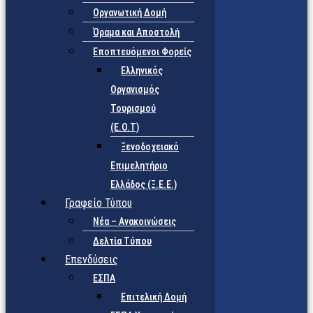
Οργανωτική Δομή
Όραμα και Αποστολή
Εποπτευόμενοι Φορείς
Eλληνικός
Οργανισμός
Τουρισμού
(Ε.Ο.Τ)
Ξενοδοχειακό
Επιμελητήριο
Ελλάδος (Ξ.Ε.Ε.)
Γραφείο Τύπου
Νέα – Ανακοινώσεις
Δελτία Τύπου
Επενδύσεις
ΕΣΠΑ
Επιτελική Δομή