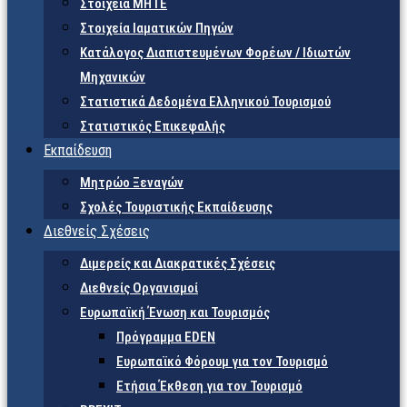
Στοιχεία ΜΗΤΕ
Στοιχεία Ιαματικών Πηγών
Κατάλογος Διαπιστευμένων Φορέων / Ιδιωτών
Μηχανικών
Στατιστικά Δεδομένα Ελληνικού Τουρισμού
Στατιστικός Επικεφαλής
Εκπαίδευση
Μητρώο Ξεναγών
Σχολές Τουριστικής Εκπαίδευσης
Διεθνείς Σχέσεις
Διμερείς και Διακρατικές Σχέσεις
Διεθνείς Οργανισμοί
Ευρωπαϊκή Ένωση και Τουρισμός
Πρόγραμμα EDEN
Ευρωπαϊκό Φόρουμ για τον Τουρισμό
Ετήσια Έκθεση για τον Τουρισμό