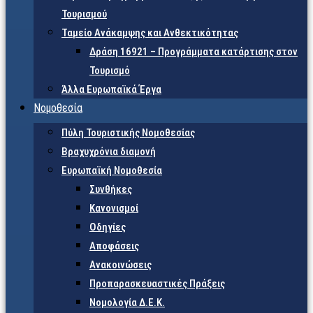
Τουρισμού
Ταμείο Ανάκαμψης και Ανθεκτικότητας
Δράση 16921 – Προγράμματα κατάρτισης στον
Τουρισμό
Άλλα Ευρωπαϊκά Έργα
Νομοθεσία
Πύλη Τουριστικής Νομοθεσίας
Βραχυχρόνια διαμονή
Ευρωπαϊκή Νομοθεσία
Συνθήκες
Κανονισμοί
Οδηγίες
Αποφάσεις
Ανακοινώσεις
Προπαρασκευαστικές Πράξεις
Νομολογία Δ.Ε.Κ.