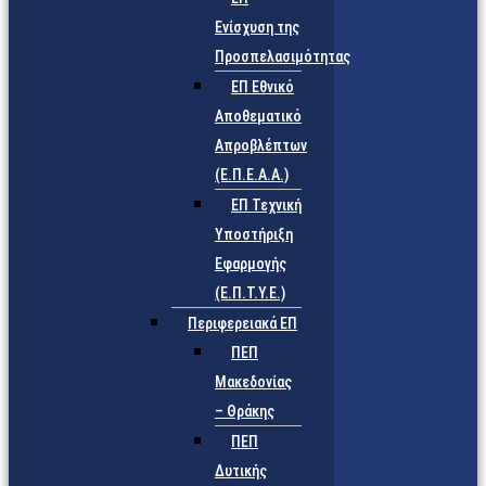
Ενίσχυση της
Προσπελασιμότητας
ΕΠ Εθνικό
Αποθεματικό
Απροβλέπτων
(Ε.Π.Ε.Α.Α.)
ΕΠ Τεχνική
Υποστήριξη
Εφαρμογής
(Ε.Π.Τ.Υ.Ε.)
Περιφερειακά ΕΠ
ΠΕΠ
Μακεδονίας
– Θράκης
ΠΕΠ
Δυτικής