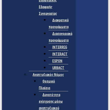
Ευρωπαϊκής
Εδαφικής
Συνεργασίας
Διακρατικά
προγράμματα
Διασυνοριακά
προγράμματα
INTERREG
INTERACT
ESPON
URBACT
Αναπτυξιακός Νόμος
Θεσμικό
Πλαίσιο
Δυνατότητα
ενίσχυσης μέσω
αναπτυξιακού