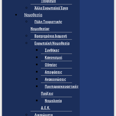
Τουρισμό
Άλλα Ευρωπαϊκά Έργα
Νομοθεσία
Πύλη Τουριστικής
Νομοθεσίας
Βραχυχρόνια διαμονή
Ευρωπαϊκή Νομοθεσία
Συνθήκες
Κανονισμοί
Οδηγίες
Αποφάσεις
Ανακοινώσεις
Προπαρασκευαστικές
Πράξεις
Νομολογία
Δ.Ε.Κ.
Δικαιώματα