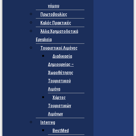
νόμου
Πρωτοβουλίες
Καλές Πρακτικές
Άλλα Χρηματοδοτικά
Εργαλεία
Τουριστικοί Λιμένες
Διαδικασία
Δημιουργίας –
Χωροθέτησης
Τουριστικού
Λιμένα
Χάρτες
Τουριστικών
Λιμένων
Interreg
BestMed