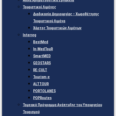
Άλλα Χρηματοδοτικά Εργαλεία
Τουριστικοί Λιμένες
Διαδικασία Δημιουργίας – Χωροθέτησης
Τουριστικού Λιμένα
Χάρτες Τουριστικών Λιμένων
Interreg
BestMed
In-MedTouR
SmartMED
GEOSTARS
RE-CULT
Tourism-e
ALTTOUR
PORTOLANES
POPRoutes
Τομεακό Πρόγραμμα Ανάπτυξης του Υπουργείου
Τουρισμού