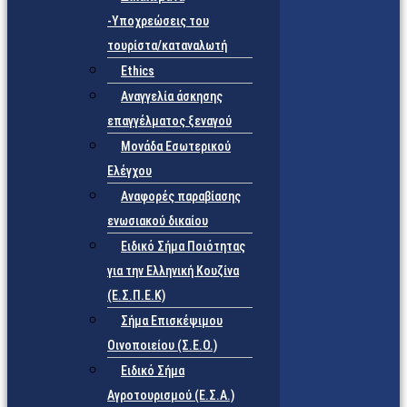
-Υποχρεώσεις του
τουρίστα/καταναλωτή
Ethics
Αναγγελία άσκησης
επαγγέλματος ξεναγού
Μονάδα Εσωτερικού
Ελέγχου
Αναφορές παραβίασης
ενωσιακού δικαίου
Ειδικό Σήμα Ποιότητας
για την Ελληνική Κουζίνα
(Ε.Σ.Π.Ε.Κ)
Σήμα Επισκέψιμου
Οινοποιείου (Σ.Ε.Ο.)
Ειδικό Σήμα
Αγροτουρισμού (Ε.Σ.Α.)