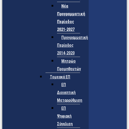
Νέα
Προγραμματική
Περίοδος
2021-2027
Προγραμματική
Περίοδος
2014-2020
Μητρώο
Προμηθευτών
Τομεακά ΕΠ
ΕΠ
Διοικητική
Μεταρρύθμιση
ΕΠ
Ψηφιακή
Σύγκλιση