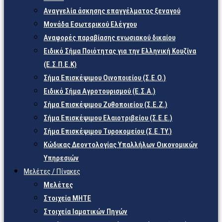
Αναγγελία άσκησης επαγγέλματος ξεναγού
Μονάδα Εσωτερικού Ελέγχου
Αναφορές παραβίασης ενωσιακού δικαίου
Ειδικό Σήμα Ποιότητας για την Ελληνική Κουζίνα
(Ε.Σ.Π.Ε.Κ)
Σήμα Επισκέψιμου Οινοποιείου (Σ.Ε.Ο.)
Ειδικό Σήμα Αγροτουρισμού (Ε.Σ.Α.)
Σήμα Επισκέψιμου Ζυθοποιείου (Σ.Ε.Ζ.)
Σήμα Επισκέψιμου Ελαιοτριβείου (Σ.Ε.Ε.)
Σήμα Επισκέψιμου Τυροκομείου (Σ.Ε.TY.)
Κώδικας Δεοντολογίας Υπαλλήλων Οικονομικών
Υπηρεσιών
Μελέτες / Πίνακες
Μελέτες
Στοιχεία ΜΗΤΕ
Στοιχεία Ιαματικών Πηγών