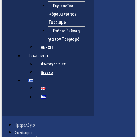
Ευρωπαϊκό
Φόρουμ για τον
Τουρισμό
Ετήσια Έκθεση
για τον Τουρισμό
BREXIT
Πολυμέσα
Φωτογραφίες
Βίντεο
Ημερολόγιο
Σύνδεσμοι