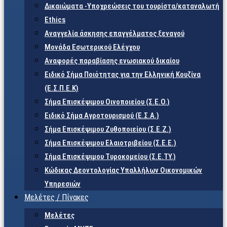
Δικαιώματα -Υποχρεώσεις του τουρίστα/καταναλωτή
Ethics
Αναγγελία άσκησης επαγγέλματος ξεναγού
Μονάδα Εσωτερικού Ελέγχου
Αναφορές παραβίασης ενωσιακού δικαίου
Ειδικό Σήμα Ποιότητας για την Ελληνική Κουζίνα
(Ε.Σ.Π.Ε.Κ)
Σήμα Επισκέψιμου Οινοποιείου (Σ.Ε.Ο.)
Ειδικό Σήμα Αγροτουρισμού (Ε.Σ.Α.)
Σήμα Επισκέψιμου Ζυθοποιείου (Σ.Ε.Ζ.)
Σήμα Επισκέψιμου Ελαιοτριβείου (Σ.Ε.Ε.)
Σήμα Επισκέψιμου Τυροκομείου (Σ.Ε.TY.)
Κώδικας Δεοντολογίας Υπαλλήλων Οικονομικών
Υπηρεσιών
Μελέτες / Πίνακες
Μελέτες