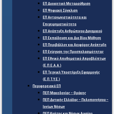
ΕΠ Διοικητική Μεταρρύθμιση
ΕΠ Ψηφιακή Σύγκλιση
ΕΠ Ανταγωνιστικότητα και
Επιχειρηματικότητα
ΕΠ Ανάπτυξη Ανθρώπινου Δυναμικού
ΕΠ Εκπαίδευση και Δια Βίου Μάθηση
ΕΠ Περιβάλλον και Αειφόρος Ανάπτυξη
ΕΠ Ενίσχυση της Προσπελασιμότητας
ΕΠ Εθνικό Αποθεματικό Απροβλέπτων
(Ε.Π.Ε.Α.Α.)
ΕΠ Τεχνική Υποστήριξη Εφαρμογής
(Ε.Π.Τ.Υ.Ε.)
Περιφερειακά ΕΠ
ΠΕΠ Μακεδονίας – Θράκης
ΠΕΠ Δυτικής Ελλάδας – Πελοποννήσου –
Ιονίων Νήσων
ΠΕΠ Κρήτης και Νήσων Αιγαίου