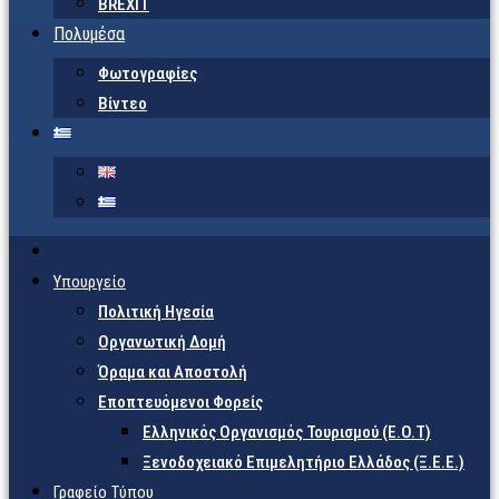
BREXIT
Πολυμέσα
Φωτογραφίες
Βίντεο
Υπουργείο
Πολιτική Ηγεσία
Οργανωτική Δομή
Όραμα και Αποστολή
Εποπτευόμενοι Φορείς
Eλληνικός Οργανισμός Τουρισμού (Ε.Ο.Τ)
Ξενοδοχειακό Επιμελητήριο Ελλάδος (Ξ.Ε.Ε.)
Γραφείο Τύπου