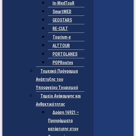
In-MedTouR
SmartMED
GEOSTARS
RE-CULT
Tourism-e
ALTTOUR
PORTOLANES
POPRoutes
Τομεακό Πρόγραμμα
Ανάπτυξης του
Υπουργείου Τουρισμού
Ταμείο Ανάκαμψης και
Ανθεκτικότητας
Δράση 16921 –
Προγράμματα
κατάρτισης στον