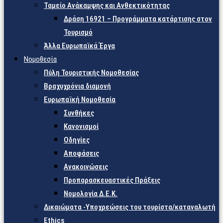
Ταμείο Ανάκαμψης και Ανθεκτικότητας
Δράση 16921 – Προγράμματα κατάρτισης στον
Τουρισμό
Άλλα Ευρωπαϊκά Έργα
Νομοθεσία
Πύλη Τουριστικής Νομοθεσίας
Βραχυχρόνια διαμονή
Ευρωπαϊκή Νομοθεσία
Συνθήκες
Κανονισμοί
Οδηγίες
Αποφάσεις
Ανακοινώσεις
Προπαρασκευαστικές Πράξεις
Νομολογία Δ.Ε.Κ.
Δικαιώματα -Υποχρεώσεις του τουρίστα/καταναλωτή
Ethics