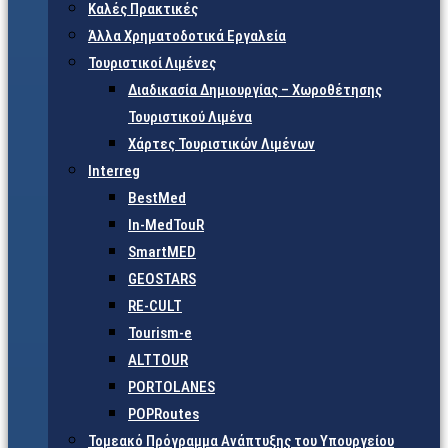
Καλές Πρακτικές
Άλλα Χρηματοδοτικά Εργαλεία
Τουριστικοί Λιμένες
Διαδικασία Δημιουργίας – Χωροθέτησης
Τουριστικού Λιμένα
Χάρτες Τουριστικών Λιμένων
Interreg
BestMed
In-MedTouR
SmartMED
GEOSTARS
RE-CULT
Tourism-e
ALTTOUR
PORTOLANES
POPRoutes
Τομεακό Πρόγραμμα Ανάπτυξης του Υπουργείου