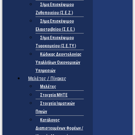
Σήμα Επισκέψιμου
Ζυθοποιείου (Σ.Ε.Ζ.)
Σήμα Επισκέψιμου
Ελαιοτριβείου (Σ.Ε.Ε.)
Σήμα Επισκέψιμου
Τυροκομείου (Σ.Ε.TY.)
Κώδικας Δεοντολογίας
Υπαλλήλων Οικονομικών
Υπηρεσιών
Μελέτες / Πίνακες
Μελέτες
Στοιχεία ΜΗΤΕ
Στοιχεία Ιαματικών
Πηγών
Κατάλογος
Διαπιστευμένων Φορέων /