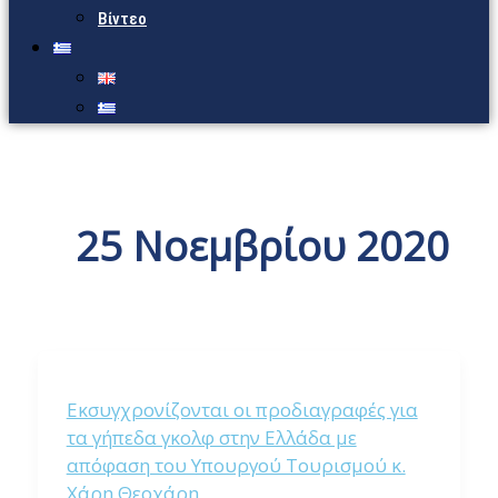
Βίντεο
25 Νοεμβρίου 2020
Εκσυγχρονίζονται οι προδιαγραφές για
τα γήπεδα γκολφ στην Ελλάδα με
απόφαση του Υπουργού Τουρισμού κ.
Χάρη Θεοχάρη