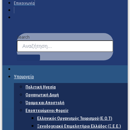
Επικοινωνία
Search
Υπουργείο
Πολιτική Ηγεσία
Οργανωτική Δομή
Όραμα και Αποστολή
Εποπτευόμενοι Φορείς
Eλληνικός Οργανισμός Τουρισμού (Ε.Ο.Τ)
Ξενοδοχειακό Επιμελητήριο Ελλάδος (Ξ.Ε.Ε.)