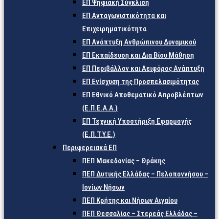
ΕΠ Ψηφιακή Σύγκλιση
ΕΠ Ανταγωνιστικότητα και
Επιχειρηματικότητα
ΕΠ Ανάπτυξη Ανθρώπινου Δυναμικού
ΕΠ Εκπαίδευση και Δια Βίου Μάθηση
ΕΠ Περιβάλλον και Αειφόρος Ανάπτυξη
ΕΠ Ενίσχυση της Προσπελασιμότητας
ΕΠ Εθνικό Αποθεματικό Απροβλέπτων
(Ε.Π.Ε.Α.Α.)
ΕΠ Τεχνική Υποστήριξη Εφαρμογής
(Ε.Π.Τ.Υ.Ε.)
Περιφερειακά ΕΠ
ΠΕΠ Μακεδονίας – Θράκης
ΠΕΠ Δυτικής Ελλάδας – Πελοποννήσου –
Ιονίων Νήσων
ΠΕΠ Κρήτης και Νήσων Αιγαίου
ΠΕΠ Θεσσαλίας – Στερεάς Ελλάδας –