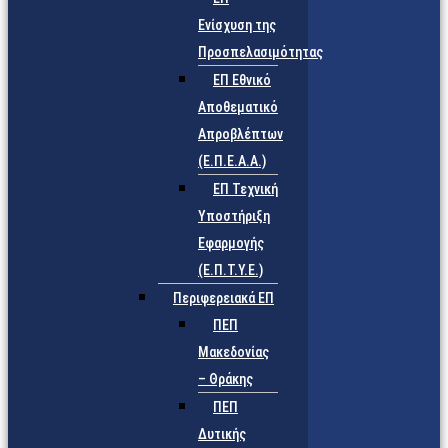
Ενίσχυση της
Προσπελασιμότητας
ΕΠ Εθνικό
Αποθεματικό
Απροβλέπτων
(Ε.Π.Ε.Α.Α.)
ΕΠ Τεχνική
Υποστήριξη
Εφαρμογής
(Ε.Π.Τ.Υ.Ε.)
Περιφερειακά ΕΠ
ΠΕΠ
Μακεδονίας
– Θράκης
ΠΕΠ
Δυτικής