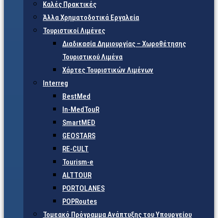
Καλές Πρακτικές
Άλλα Χρηματοδοτικά Εργαλεία
Τουριστικοί Λιμένες
Διαδικασία Δημιουργίας – Χωροθέτησης
Τουριστικού Λιμένα
Χάρτες Τουριστικών Λιμένων
Interreg
BestMed
In-MedTouR
SmartMED
GEOSTARS
RE-CULT
Tourism-e
ALTTOUR
PORTOLANES
POPRoutes
Τομεακό Πρόγραμμα Ανάπτυξης του Υπουργείου