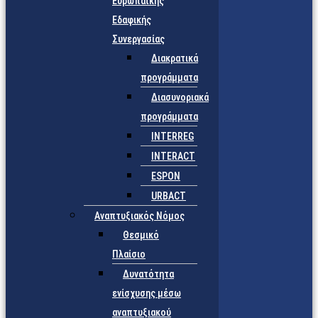
Ευρωπαϊκής
Εδαφικής
Συνεργασίας
Διακρατικά
προγράμματα
Διασυνοριακά
προγράμματα
INTERREG
INTERACT
ESPON
URBACT
Αναπτυξιακός Νόμος
Θεσμικό
Πλαίσιο
Δυνατότητα
ενίσχυσης μέσω
αναπτυξιακού