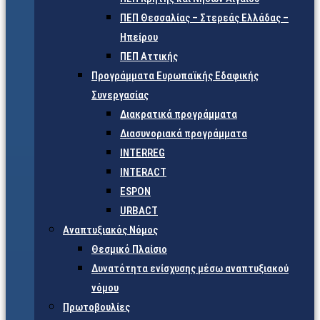
ΠΕΠ Θεσσαλίας – Στερεάς Ελλάδας –
Ηπείρου
ΠΕΠ Αττικής
Προγράμματα Ευρωπαϊκής Εδαφικής
Συνεργασίας
Διακρατικά προγράμματα
Διασυνοριακά προγράμματα
INTERREG
INTERACT
ESPON
URBACT
Αναπτυξιακός Νόμος
Θεσμικό Πλαίσιο
Δυνατότητα ενίσχυσης μέσω αναπτυξιακού
νόμου
Πρωτοβουλίες