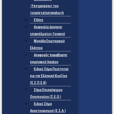
-Υποχρεώσεις του
τουρίστα/καταναλωτή
Ethics
Αναγγελία άσκησης
επαγγέλματος ξεναγού
Μονάδα Εσωτερικού
Ελέγχου
Αναφορές παραβίασης
ενωσιακού δικαίου
Ειδικό Σήμα Ποιότητας
για την Ελληνική Κουζίνα
(Ε.Σ.Π.Ε.Κ)
Σήμα Επισκέψιμου
Οινοποιείου (Σ.Ε.Ο.)
Ειδικό Σήμα
Αγροτουρισμού (Ε.Σ.Α.)