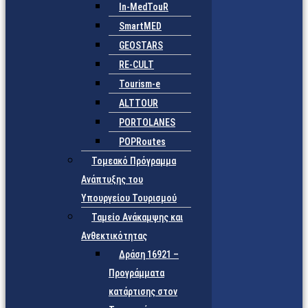
In-MedTouR
SmartMED
GEOSTARS
RE-CULT
Tourism-e
ALTTOUR
PORTOLANES
POPRoutes
Τομεακό Πρόγραμμα
Ανάπτυξης του
Υπουργείου Τουρισμού
Ταμείο Ανάκαμψης και
Ανθεκτικότητας
Δράση 16921 –
Προγράμματα
κατάρτισης στον