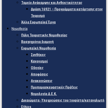
Ταμείο Ανάκαμψης και Ανθεκτικότητας
Δράση 16921 – Προγράμματα κατάρτισης στον
Τουρισμό
Άλλα Ευρωπαϊκά Έργα
Νομοθεσία
Πύλη Τουριστικής Νομοθεσίας
Βραχυχρόνια διαμονή
Ευρωπαϊκή Νομοθεσία
Συνθήκες
Κανονισμοί
Οδηγίες
Αποφάσεις
Ανακοινώσεις
Προπαρασκευαστικές Πράξεις
Νομολογία Δ.Ε.Κ.
Δικαιώματα -Υποχρεώσεις του τουρίστα/καταναλωτή
Ethics