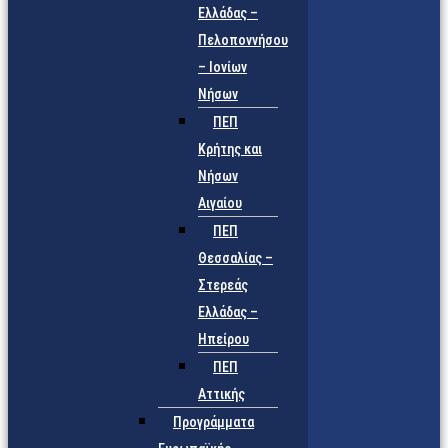
Ελλάδας –
Πελοποννήσου
– Ιονίων
Νήσων
ΠΕΠ
Κρήτης και
Νήσων
Αιγαίου
ΠΕΠ
Θεσσαλίας –
Στερεάς
Ελλάδας –
Ηπείρου
ΠΕΠ
Αττικής
Προγράμματα