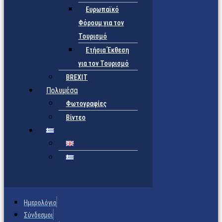
Ευρωπαϊκό
Φόρουμ για τον
Τουρισμό
Ετήσια Έκθεση
για τον Τουρισμό
BREXIT
Πολυμέσα
Φωτογραφίες
Βίντεο
Ημερολόγιο
Σύνδεσμοι