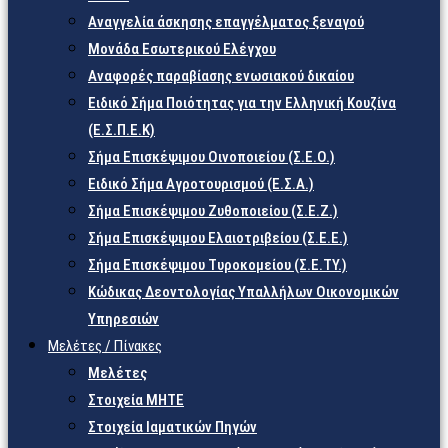
Αναγγελία άσκησης επαγγέλματος ξεναγού
Μονάδα Εσωτερικού Ελέγχου
Αναφορές παραβίασης ενωσιακού δικαίου
Ειδικό Σήμα Ποιότητας για την Ελληνική Κουζίνα
(Ε.Σ.Π.Ε.Κ)
Σήμα Επισκέψιμου Οινοποιείου (Σ.Ε.Ο.)
Ειδικό Σήμα Αγροτουρισμού (Ε.Σ.Α.)
Σήμα Επισκέψιμου Ζυθοποιείου (Σ.Ε.Ζ.)
Σήμα Επισκέψιμου Ελαιοτριβείου (Σ.Ε.Ε.)
Σήμα Επισκέψιμου Τυροκομείου (Σ.Ε.TY.)
Κώδικας Δεοντολογίας Υπαλλήλων Οικονομικών
Υπηρεσιών
Μελέτες / Πίνακες
Μελέτες
Στοιχεία ΜΗΤΕ
Στοιχεία Ιαματικών Πηγών