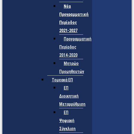
Νέα
Προγραμματική
Περίοδος
2021-2027
Προγραμματική
Περίοδος
2014-2020
Μητρώο
Προμηθευτών
Τομεακά ΕΠ
ΕΠ
Διοικητική
Μεταρρύθμιση
ΕΠ
Ψηφιακή
Σύγκλιση