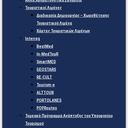
Άλλα Χρηματοδοτικά Εργαλεία
Τουριστικοί Λιμένες
Διαδικασία Δημιουργίας – Χωροθέτησης
Τουριστικού Λιμένα
Χάρτες Τουριστικών Λιμένων
Interreg
BestMed
In-MedTouR
SmartMED
GEOSTARS
RE-CULT
Tourism-e
ALTTOUR
PORTOLANES
POPRoutes
Τομεακό Πρόγραμμα Ανάπτυξης του Υπουργείου
Τουρισμού