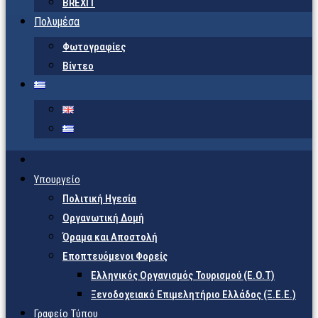
BREXIT
Πολυμέσα
Φωτογραφίες
Βίντεο
Υπουργείο
Πολιτική Ηγεσία
Οργανωτική Δομή
Όραμα και Αποστολή
Εποπτευόμενοι Φορείς
Eλληνικός Οργανισμός Τουρισμού (Ε.Ο.Τ)
Ξενοδοχειακό Επιμελητήριο Ελλάδος (Ξ.Ε.Ε.)
Γραφείο Τύπου