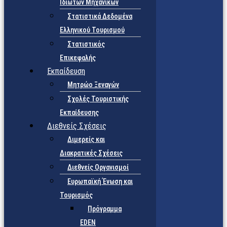
Ιδιωτών Μηχανικών
Στατιστικά Δεδομένα
Ελληνικού Τουρισμού
Στατιστικός
Επικεφαλής
Εκπαίδευση
Μητρώο Ξεναγών
Σχολές Τουριστικής
Εκπαίδευσης
Διεθνείς Σχέσεις
Διμερείς και
Διακρατικές Σχέσεις
Διεθνείς Οργανισμοί
Ευρωπαϊκή Ένωση και
Τουρισμός
Πρόγραμμα
EDEN