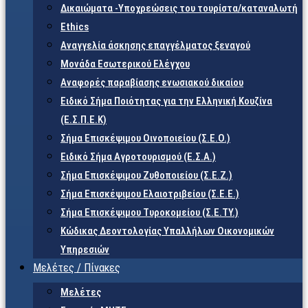
Δικαιώματα -Υποχρεώσεις του τουρίστα/καταναλωτή
Ethics
Αναγγελία άσκησης επαγγέλματος ξεναγού
Μονάδα Εσωτερικού Ελέγχου
Αναφορές παραβίασης ενωσιακού δικαίου
Ειδικό Σήμα Ποιότητας για την Ελληνική Κουζίνα
(Ε.Σ.Π.Ε.Κ)
Σήμα Επισκέψιμου Οινοποιείου (Σ.Ε.Ο.)
Ειδικό Σήμα Αγροτουρισμού (Ε.Σ.Α.)
Σήμα Επισκέψιμου Ζυθοποιείου (Σ.Ε.Ζ.)
Σήμα Επισκέψιμου Ελαιοτριβείου (Σ.Ε.Ε.)
Σήμα Επισκέψιμου Τυροκομείου (Σ.Ε.TY.)
Κώδικας Δεοντολογίας Υπαλλήλων Οικονομικών
Υπηρεσιών
Μελέτες / Πίνακες
Μελέτες