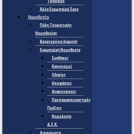
Τουρισμό
Άλλα Ευρωπαϊκά Έργα
Νομοθεσία
Πύλη Τουριστικής
Νομοθεσίας
Βραχυχρόνια διαμονή
Ευρωπαϊκή Νομοθεσία
Συνθήκες
Κανονισμοί
Οδηγίες
Αποφάσεις
Ανακοινώσεις
Προπαρασκευαστικές
Πράξεις
Νομολογία
Δ.Ε.Κ.
Δικαιώματα