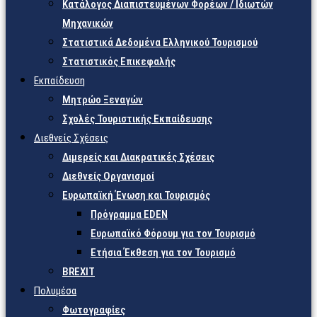
Κατάλογος Διαπιστευμένων Φορέων / Ιδιωτών
Μηχανικών
Στατιστικά Δεδομένα Ελληνικού Τουρισμού
Στατιστικός Επικεφαλής
Εκπαίδευση
Μητρώο Ξεναγών
Σχολές Τουριστικής Εκπαίδευσης
Διεθνείς Σχέσεις
Διμερείς και Διακρατικές Σχέσεις
Διεθνείς Οργανισμοί
Ευρωπαϊκή Ένωση και Τουρισμός
Πρόγραμμα EDEN
Ευρωπαϊκό Φόρουμ για τον Τουρισμό
Ετήσια Έκθεση για τον Τουρισμό
BREXIT
Πολυμέσα
Φωτογραφίες