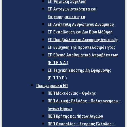
ΕΠ Ψηφιακή Σύγκλιση
ΕΠ Ανταγωνιστικότητα και
Επιχειρηματικότητα
ΕΠ Ανάπτυξη Ανθρώπινου Δυναμικού
ΕΠ Εκπαίδευση και Δια Βίου Μάθηση
ΕΠ Περιβάλλον και Αειφόρος Ανάπτυξη
ΕΠ Ενίσχυση της Προσπελασιμότητας
ΕΠ Εθνικό Αποθεματικό Απροβλέπτων
(Ε.Π.Ε.Α.Α.)
ΕΠ Τεχνική Υποστήριξη Εφαρμογής
(Ε.Π.Τ.Υ.Ε.)
Περιφερειακά ΕΠ
ΠΕΠ Μακεδονίας – Θράκης
ΠΕΠ Δυτικής Ελλάδας – Πελοποννήσου –
Ιονίων Νήσων
ΠΕΠ Κρήτης και Νήσων Αιγαίου
ΠΕΠ Θεσσαλίας – Στερεάς Ελλάδας –