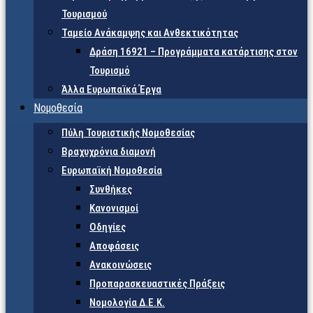
Τουρισμού
Ταμείο Ανάκαμψης και Ανθεκτικότητας
Δράση 16921 – Προγράμματα κατάρτισης στον
Τουρισμό
Άλλα Ευρωπαϊκά Έργα
Νομοθεσία
Πύλη Τουριστικής Νομοθεσίας
Βραχυχρόνια διαμονή
Ευρωπαϊκή Νομοθεσία
Συνθήκες
Κανονισμοί
Οδηγίες
Αποφάσεις
Ανακοινώσεις
Προπαρασκευαστικές Πράξεις
Νομολογία Δ.Ε.Κ.