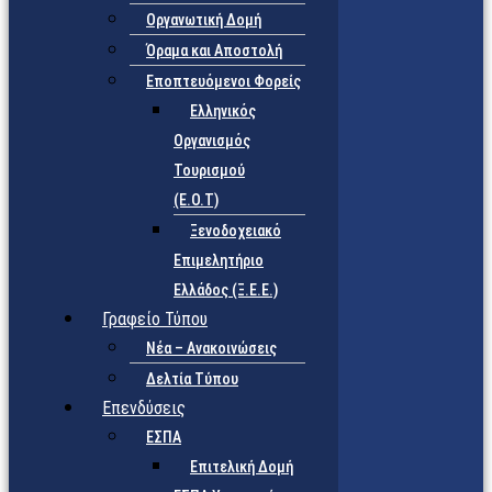
Οργανωτική Δομή
Όραμα και Αποστολή
Εποπτευόμενοι Φορείς
Eλληνικός
Οργανισμός
Τουρισμού
(Ε.Ο.Τ)
Ξενοδοχειακό
Επιμελητήριο
Ελλάδος (Ξ.Ε.Ε.)
Γραφείο Τύπου
Νέα – Ανακοινώσεις
Δελτία Τύπου
Επενδύσεις
ΕΣΠΑ
Επιτελική Δομή