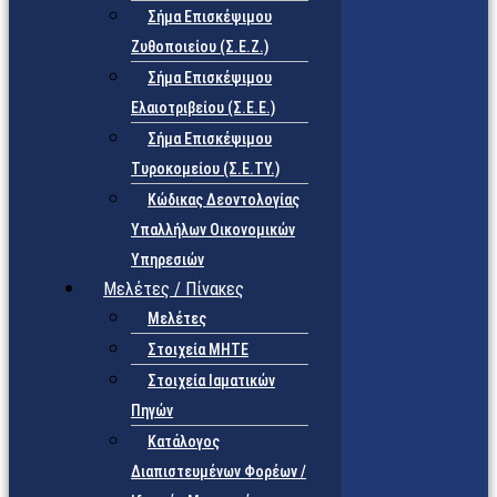
Σήμα Επισκέψιμου
Ζυθοποιείου (Σ.Ε.Ζ.)
Σήμα Επισκέψιμου
Ελαιοτριβείου (Σ.Ε.Ε.)
Σήμα Επισκέψιμου
Τυροκομείου (Σ.Ε.TY.)
Κώδικας Δεοντολογίας
Υπαλλήλων Οικονομικών
Υπηρεσιών
Μελέτες / Πίνακες
Μελέτες
Στοιχεία ΜΗΤΕ
Στοιχεία Ιαματικών
Πηγών
Κατάλογος
Διαπιστευμένων Φορέων /