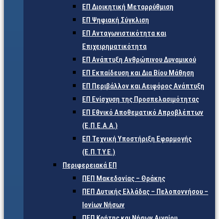
ΕΠ Διοικητική Μεταρρύθμιση
ΕΠ Ψηφιακή Σύγκλιση
ΕΠ Ανταγωνιστικότητα και
Επιχειρηματικότητα
ΕΠ Ανάπτυξη Ανθρώπινου Δυναμικού
ΕΠ Εκπαίδευση και Δια Βίου Μάθηση
ΕΠ Περιβάλλον και Αειφόρος Ανάπτυξη
ΕΠ Ενίσχυση της Προσπελασιμότητας
ΕΠ Εθνικό Αποθεματικό Απροβλέπτων
(Ε.Π.Ε.Α.Α.)
ΕΠ Τεχνική Υποστήριξη Εφαρμογής
(Ε.Π.Τ.Υ.Ε.)
Περιφερειακά ΕΠ
ΠΕΠ Μακεδονίας – Θράκης
ΠΕΠ Δυτικής Ελλάδας – Πελοποννήσου –
Ιονίων Νήσων
ΠΕΠ Κρήτης και Νήσων Αιγαίου