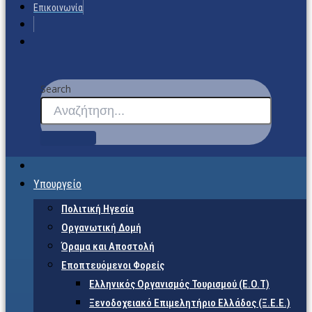
Επικοινωνία
Search
Υπουργείο
Πολιτική Ηγεσία
Οργανωτική Δομή
Όραμα και Αποστολή
Εποπτευόμενοι Φορείς
Eλληνικός Οργανισμός Τουρισμού (Ε.Ο.Τ)
Ξενοδοχειακό Επιμελητήριο Ελλάδος (Ξ.Ε.Ε.)