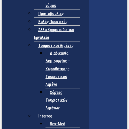
νόμου
Πρωτοβουλίες
Καλές Πρακτικές
Άλλα Χρηματοδοτικά
Εργαλεία
Τουριστικοί Λιμένες
Διαδικασία
Δημιουργίας –
Χωροθέτησης
Τουριστικού
Λιμένα
Χάρτες
Τουριστικών
Λιμένων
Interreg
BestMed