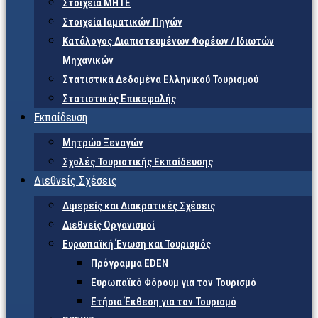
Στοιχεία ΜΗΤΕ
Στοιχεία Ιαματικών Πηγών
Κατάλογος Διαπιστευμένων Φορέων / Ιδιωτών
Μηχανικών
Στατιστικά Δεδομένα Ελληνικού Τουρισμού
Στατιστικός Επικεφαλής
Εκπαίδευση
Μητρώο Ξεναγών
Σχολές Τουριστικής Εκπαίδευσης
Διεθνείς Σχέσεις
Διμερείς και Διακρατικές Σχέσεις
Διεθνείς Οργανισμοί
Ευρωπαϊκή Ένωση και Τουρισμός
Πρόγραμμα EDEN
Ευρωπαϊκό Φόρουμ για τον Τουρισμό
Ετήσια Έκθεση για τον Τουρισμό