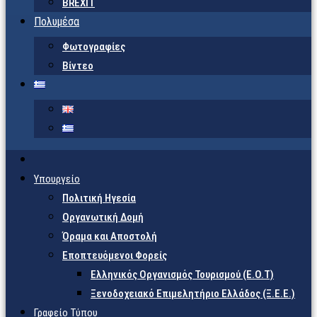
BREXIT
Πολυμέσα
Φωτογραφίες
Βίντεο
Υπουργείο
Πολιτική Ηγεσία
Οργανωτική Δομή
Όραμα και Αποστολή
Εποπτευόμενοι Φορείς
Eλληνικός Οργανισμός Τουρισμού (Ε.Ο.Τ)
Ξενοδοχειακό Επιμελητήριο Ελλάδος (Ξ.Ε.Ε.)
Γραφείο Τύπου