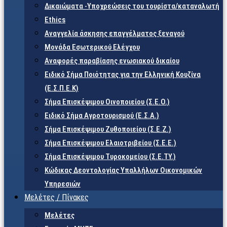
Δικαιώματα -Υποχρεώσεις του τουρίστα/καταναλωτή
Ethics
Αναγγελία άσκησης επαγγέλματος ξεναγού
Μονάδα Εσωτερικού Ελέγχου
Αναφορές παραβίασης ενωσιακού δικαίου
Ειδικό Σήμα Ποιότητας για την Ελληνική Κουζίνα
(Ε.Σ.Π.Ε.Κ)
Σήμα Επισκέψιμου Οινοποιείου (Σ.Ε.Ο.)
Ειδικό Σήμα Αγροτουρισμού (Ε.Σ.Α.)
Σήμα Επισκέψιμου Ζυθοποιείου (Σ.Ε.Ζ.)
Σήμα Επισκέψιμου Ελαιοτριβείου (Σ.Ε.Ε.)
Σήμα Επισκέψιμου Τυροκομείου (Σ.Ε.TY.)
Κώδικας Δεοντολογίας Υπαλλήλων Οικονομικών
Υπηρεσιών
Μελέτες / Πίνακες
Μελέτες