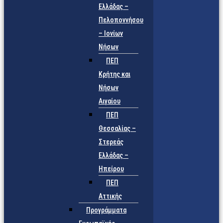
Ελλάδας –
Πελοποννήσου
– Ιονίων
Νήσων
ΠΕΠ
Κρήτης και
Νήσων
Αιγαίου
ΠΕΠ
Θεσσαλίας –
Στερεάς
Ελλάδας –
Ηπείρου
ΠΕΠ
Αττικής
Προγράμματα