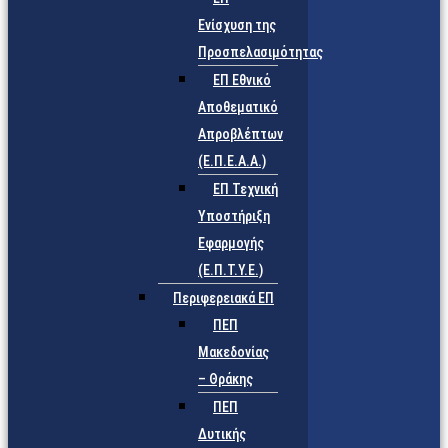
Ενίσχυση της
Προσπελασιμότητας
ΕΠ Εθνικό
Αποθεματικό
Απροβλέπτων
(Ε.Π.Ε.Α.Α.)
ΕΠ Τεχνική
Υποστήριξη
Εφαρμογής
(Ε.Π.Τ.Υ.Ε.)
Περιφερειακά ΕΠ
ΠΕΠ
Μακεδονίας
– Θράκης
ΠΕΠ
Δυτικής