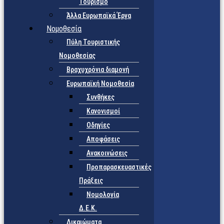
Τουρισμό
Άλλα Ευρωπαϊκά Έργα
Νομοθεσία
Πύλη Τουριστικής
Νομοθεσίας
Βραχυχρόνια διαμονή
Ευρωπαϊκή Νομοθεσία
Συνθήκες
Κανονισμοί
Οδηγίες
Αποφάσεις
Ανακοινώσεις
Προπαρασκευαστικές
Πράξεις
Νομολογία
Δ.Ε.Κ.
Δικαιώματα