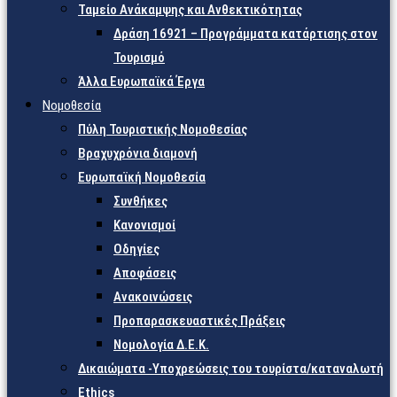
Ταμείο Ανάκαμψης και Ανθεκτικότητας
Δράση 16921 – Προγράμματα κατάρτισης στον
Τουρισμό
Άλλα Ευρωπαϊκά Έργα
Νομοθεσία
Πύλη Τουριστικής Νομοθεσίας
Βραχυχρόνια διαμονή
Ευρωπαϊκή Νομοθεσία
Συνθήκες
Κανονισμοί
Οδηγίες
Αποφάσεις
Ανακοινώσεις
Προπαρασκευαστικές Πράξεις
Νομολογία Δ.Ε.Κ.
Δικαιώματα -Υποχρεώσεις του τουρίστα/καταναλωτή
Ethics