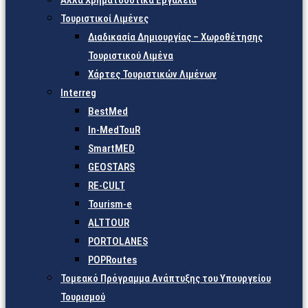
Άλλα Χρηματοδοτικά Εργαλεία
Τουριστικοί Λιμένες
Διαδικασία Δημιουργίας – Χωροθέτησης
Τουριστικού Λιμένα
Χάρτες Τουριστικών Λιμένων
Interreg
BestMed
In-MedTouR
SmartMED
GEOSTARS
RE-CULT
Tourism-e
ALTTOUR
PORTOLANES
POPRoutes
Τομεακό Πρόγραμμα Ανάπτυξης του Υπουργείου
Τουρισμού