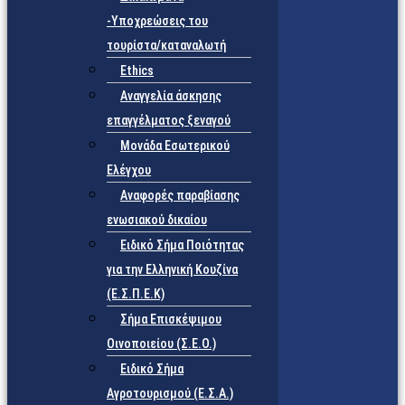
-Υποχρεώσεις του
τουρίστα/καταναλωτή
Ethics
Αναγγελία άσκησης
επαγγέλματος ξεναγού
Μονάδα Εσωτερικού
Ελέγχου
Αναφορές παραβίασης
ενωσιακού δικαίου
Ειδικό Σήμα Ποιότητας
για την Ελληνική Κουζίνα
(Ε.Σ.Π.Ε.Κ)
Σήμα Επισκέψιμου
Οινοποιείου (Σ.Ε.Ο.)
Ειδικό Σήμα
Αγροτουρισμού (Ε.Σ.Α.)