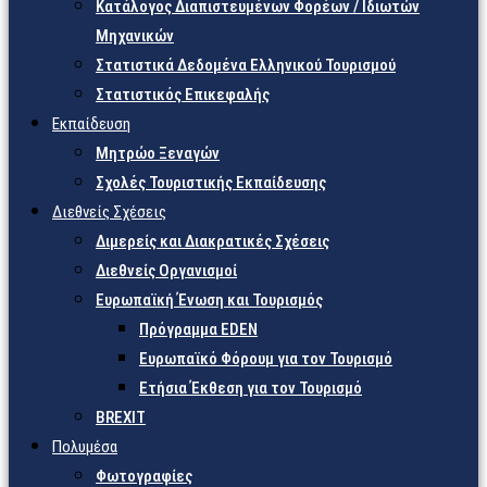
Κατάλογος Διαπιστευμένων Φορέων / Ιδιωτών
Μηχανικών
Στατιστικά Δεδομένα Ελληνικού Τουρισμού
Στατιστικός Επικεφαλής
Εκπαίδευση
Μητρώο Ξεναγών
Σχολές Τουριστικής Εκπαίδευσης
Διεθνείς Σχέσεις
Διμερείς και Διακρατικές Σχέσεις
Διεθνείς Οργανισμοί
Ευρωπαϊκή Ένωση και Τουρισμός
Πρόγραμμα EDEN
Ευρωπαϊκό Φόρουμ για τον Τουρισμό
Ετήσια Έκθεση για τον Τουρισμό
BREXIT
Πολυμέσα
Φωτογραφίες