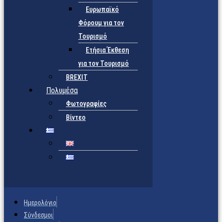
Ευρωπαϊκό
Φόρουμ για τον
Τουρισμό
Ετήσια Έκθεση
για τον Τουρισμό
BREXIT
Πολυμέσα
Φωτογραφίες
Βίντεο
Ημερολόγιο
Σύνδεσμοι