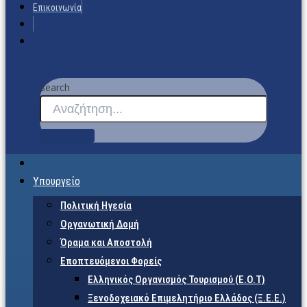
Επικοινωνία
Search
Υπουργείο
Πολιτική Ηγεσία
Οργανωτική Δομή
Όραμα και Αποστολή
Εποπτευόμενοι Φορείς
Eλληνικός Οργανισμός Τουρισμού (Ε.Ο.Τ)
Ξενοδοχειακό Επιμελητήριο Ελλάδος (Ξ.Ε.Ε.)