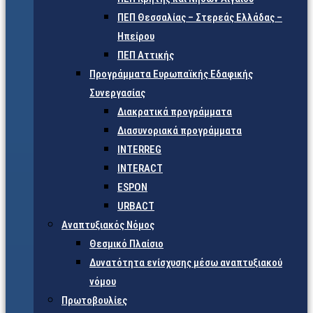
ΠΕΠ Θεσσαλίας – Στερεάς Ελλάδας –
Ηπείρου
ΠΕΠ Αττικής
Προγράμματα Ευρωπαϊκής Εδαφικής
Συνεργασίας
Διακρατικά προγράμματα
Διασυνοριακά προγράμματα
INTERREG
INTERACT
ESPON
URBACT
Αναπτυξιακός Νόμος
Θεσμικό Πλαίσιο
Δυνατότητα ενίσχυσης μέσω αναπτυξιακού
νόμου
Πρωτοβουλίες