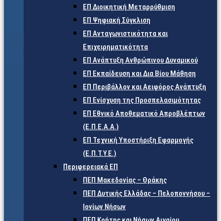
ΕΠ Διοικητική Μεταρρύθμιση
ΕΠ Ψηφιακή Σύγκλιση
ΕΠ Ανταγωνιστικότητα και
Επιχειρηματικότητα
ΕΠ Ανάπτυξη Ανθρώπινου Δυναμικού
ΕΠ Εκπαίδευση και Δια Βίου Μάθηση
ΕΠ Περιβάλλον και Αειφόρος Ανάπτυξη
ΕΠ Ενίσχυση της Προσπελασιμότητας
ΕΠ Εθνικό Αποθεματικό Απροβλέπτων
(Ε.Π.Ε.Α.Α.)
ΕΠ Τεχνική Υποστήριξη Εφαρμογής
(Ε.Π.Τ.Υ.Ε.)
Περιφερειακά ΕΠ
ΠΕΠ Μακεδονίας – Θράκης
ΠΕΠ Δυτικής Ελλάδας – Πελοποννήσου –
Ιονίων Νήσων
ΠΕΠ Κρήτης και Νήσων Αιγαίου