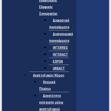
Ευρωπαϊκής
Εδαφικής
Συνεργασίας
Διακρατικά
προγράμματα
Διασυνοριακά
προγράμματα
INTERREG
INTERACT
ESPON
URBACT
Αναπτυξιακός Νόμος
Θεσμικό
Πλαίσιο
Δυνατότητα
ενίσχυσης μέσω
αναπτυξιακού