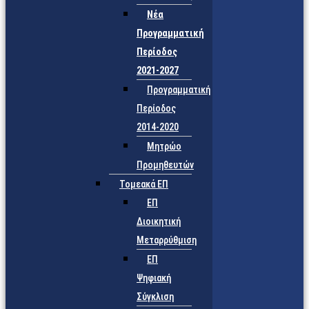
Νέα
Προγραμματική
Περίοδος
2021-2027
Προγραμματική
Περίοδος
2014-2020
Μητρώο
Προμηθευτών
Τομεακά ΕΠ
ΕΠ
Διοικητική
Μεταρρύθμιση
ΕΠ
Ψηφιακή
Σύγκλιση