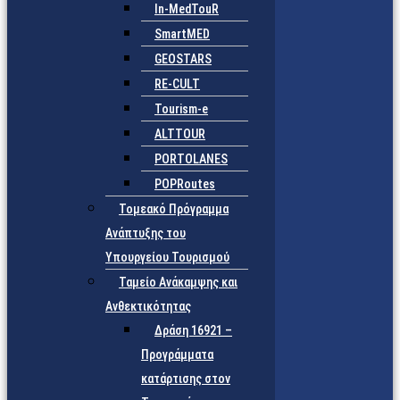
In-MedTouR
SmartMED
GEOSTARS
RE-CULT
Tourism-e
ALTTOUR
PORTOLANES
POPRoutes
Τομεακό Πρόγραμμα
Ανάπτυξης του
Υπουργείου Τουρισμού
Ταμείο Ανάκαμψης και
Ανθεκτικότητας
Δράση 16921 –
Προγράμματα
κατάρτισης στον