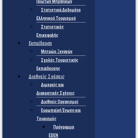
Ιδιωτών Μηχανικών
Στατιστικά Δεδομένα
Ελληνικού Τουρισμού
Στατιστικός
Επικεφαλής
Εκπαίδευση
Μητρώο Ξεναγών
Σχολές Τουριστικής
Εκπαίδευσης
Διεθνείς Σχέσεις
Διμερείς και
Διακρατικές Σχέσεις
Διεθνείς Οργανισμοί
Ευρωπαϊκή Ένωση και
Τουρισμός
Πρόγραμμα
EDEN