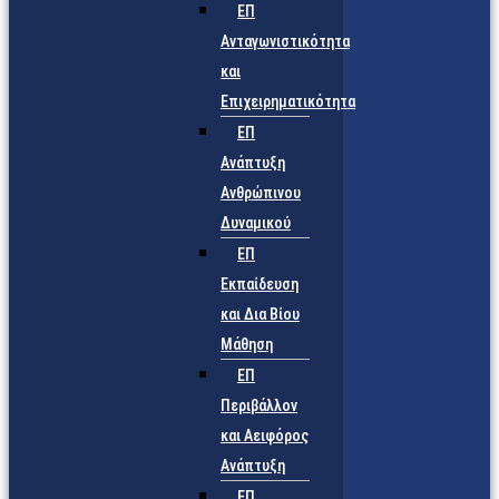
ΕΠ
Ανταγωνιστικότητα
και
Επιχειρηματικότητα
ΕΠ
Ανάπτυξη
Ανθρώπινου
Δυναμικού
ΕΠ
Εκπαίδευση
και Δια Βίου
Μάθηση
ΕΠ
Περιβάλλον
και Αειφόρος
Ανάπτυξη
ΕΠ