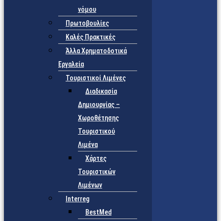
νόμου
Πρωτοβουλίες
Καλές Πρακτικές
Άλλα Χρηματοδοτικά
Εργαλεία
Τουριστικοί Λιμένες
Διαδικασία
Δημιουργίας –
Χωροθέτησης
Τουριστικού
Λιμένα
Χάρτες
Τουριστικών
Λιμένων
Interreg
BestMed