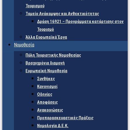
Τουρισμού
Ταμείο Ανάκαμψης και Ανθεκτικότητας
Δράση 16921 – Προγράμματα κατάρτισης στον
Τουρισμό
Άλλα Ευρωπαϊκά Έργα
Νομοθεσία
Πύλη Τουριστικής Νομοθεσίας
Βραχυχρόνια διαμονή
Ευρωπαϊκή Νομοθεσία
Συνθήκες
Κανονισμοί
Οδηγίες
Αποφάσεις
Ανακοινώσεις
Προπαρασκευαστικές Πράξεις
Νομολογία Δ.Ε.Κ.