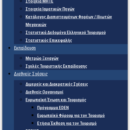
Στοιχεία ΜΗΤΕ
Στοιχεία Ιαματικών Πηγών
Κατάλογος Διαπιστευμένων Φορέων / Ιδιωτών
Μηχανικών
Στατιστικά Δεδομένα Ελληνικού Τουρισμού
Στατιστικός Επικεφαλής
Εκπαίδευση
Μητρώο Ξεναγών
Σχολές Τουριστικής Εκπαίδευσης
Διεθνείς Σχέσεις
Διμερείς και Διακρατικές Σχέσεις
Διεθνείς Οργανισμοί
Ευρωπαϊκή Ένωση και Τουρισμός
Πρόγραμμα EDEN
Ευρωπαϊκό Φόρουμ για τον Τουρισμό
Ετήσια Έκθεση για τον Τουρισμό