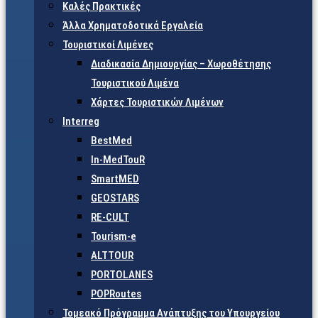
Καλές Πρακτικές
Άλλα Χρηματοδοτικά Εργαλεία
Τουριστικοί Λιμένες
Διαδικασία Δημιουργίας – Χωροθέτησης
Τουριστικού Λιμένα
Χάρτες Τουριστικών Λιμένων
Interreg
BestMed
In-MedTouR
SmartMED
GEOSTARS
RE-CULT
Tourism-e
ALTTOUR
PORTOLANES
POPRoutes
Τομεακό Πρόγραμμα Ανάπτυξης του Υπουργείου