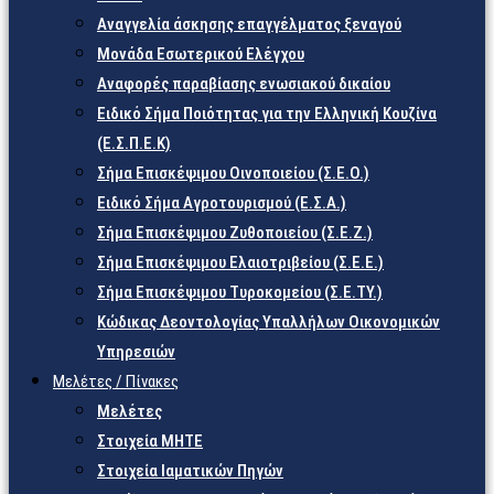
Αναγγελία άσκησης επαγγέλματος ξεναγού
Μονάδα Εσωτερικού Ελέγχου
Αναφορές παραβίασης ενωσιακού δικαίου
Ειδικό Σήμα Ποιότητας για την Ελληνική Κουζίνα
(Ε.Σ.Π.Ε.Κ)
Σήμα Επισκέψιμου Οινοποιείου (Σ.Ε.Ο.)
Ειδικό Σήμα Αγροτουρισμού (Ε.Σ.Α.)
Σήμα Επισκέψιμου Ζυθοποιείου (Σ.Ε.Ζ.)
Σήμα Επισκέψιμου Ελαιοτριβείου (Σ.Ε.Ε.)
Σήμα Επισκέψιμου Τυροκομείου (Σ.Ε.TY.)
Κώδικας Δεοντολογίας Υπαλλήλων Οικονομικών
Υπηρεσιών
Μελέτες / Πίνακες
Μελέτες
Στοιχεία ΜΗΤΕ
Στοιχεία Ιαματικών Πηγών