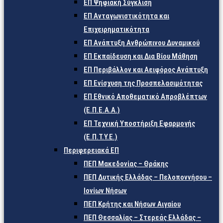
ΕΠ Ψηφιακή Σύγκλιση
ΕΠ Ανταγωνιστικότητα και
Επιχειρηματικότητα
ΕΠ Ανάπτυξη Ανθρώπινου Δυναμικού
ΕΠ Εκπαίδευση και Δια Βίου Μάθηση
ΕΠ Περιβάλλον και Αειφόρος Ανάπτυξη
ΕΠ Ενίσχυση της Προσπελασιμότητας
ΕΠ Εθνικό Αποθεματικό Απροβλέπτων
(Ε.Π.Ε.Α.Α.)
ΕΠ Τεχνική Υποστήριξη Εφαρμογής
(Ε.Π.Τ.Υ.Ε.)
Περιφερειακά ΕΠ
ΠΕΠ Μακεδονίας – Θράκης
ΠΕΠ Δυτικής Ελλάδας – Πελοποννήσου –
Ιονίων Νήσων
ΠΕΠ Κρήτης και Νήσων Αιγαίου
ΠΕΠ Θεσσαλίας – Στερεάς Ελλάδας –