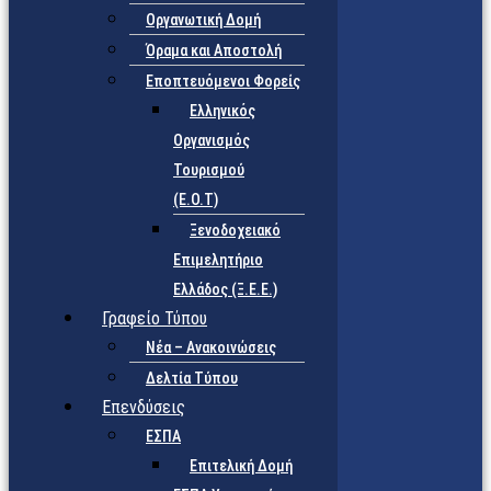
Οργανωτική Δομή
Όραμα και Αποστολή
Εποπτευόμενοι Φορείς
Eλληνικός
Οργανισμός
Τουρισμού
(Ε.Ο.Τ)
Ξενοδοχειακό
Επιμελητήριο
Ελλάδος (Ξ.Ε.Ε.)
Γραφείο Τύπου
Νέα – Ανακοινώσεις
Δελτία Τύπου
Επενδύσεις
ΕΣΠΑ
Επιτελική Δομή