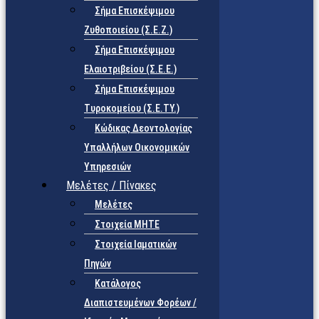
Σήμα Επισκέψιμου
Ζυθοποιείου (Σ.Ε.Ζ.)
Σήμα Επισκέψιμου
Ελαιοτριβείου (Σ.Ε.Ε.)
Σήμα Επισκέψιμου
Τυροκομείου (Σ.Ε.TY.)
Κώδικας Δεοντολογίας
Υπαλλήλων Οικονομικών
Υπηρεσιών
Μελέτες / Πίνακες
Μελέτες
Στοιχεία ΜΗΤΕ
Στοιχεία Ιαματικών
Πηγών
Κατάλογος
Διαπιστευμένων Φορέων /