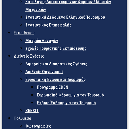
Κατάλογος Διαπιστευμένων Φορέων / Ιδιωτών
Μηχανικών
Στατιστικά Δεδομένα Ελληνικού Τουρισμού
Στατιστικός Επικεφαλής
Εκπαίδευση
Μητρώο Ξεναγών
Σχολές Τουριστικής Εκπαίδευσης
Διεθνείς Σχέσεις
Διμερείς και Διακρατικές Σχέσεις
Διεθνείς Οργανισμοί
Ευρωπαϊκή Ένωση και Τουρισμός
Πρόγραμμα EDEN
Ευρωπαϊκό Φόρουμ για τον Τουρισμό
Ετήσια Έκθεση για τον Τουρισμό
BREXIT
Πολυμέσα
Φωτογραφίες