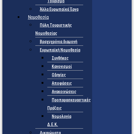
Τουρισμό
Άλλα Ευρωπαϊκά Έργα
Νομοθεσία
Πύλη Τουριστικής
Νομοθεσίας
Βραχυχρόνια διαμονή
Ευρωπαϊκή Νομοθεσία
Συνθήκες
Κανονισμοί
Οδηγίες
Αποφάσεις
Ανακοινώσεις
Προπαρασκευαστικές
Πράξεις
Νομολογία
Δ.Ε.Κ.
Δικαιώματα