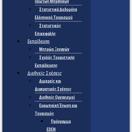
Ιδιωτών Μηχανικών
Στατιστικά Δεδομένα
Ελληνικού Τουρισμού
Στατιστικός
Επικεφαλής
Εκπαίδευση
Μητρώο Ξεναγών
Σχολές Τουριστικής
Εκπαίδευσης
Διεθνείς Σχέσεις
Διμερείς και
Διακρατικές Σχέσεις
Διεθνείς Οργανισμοί
Ευρωπαϊκή Ένωση και
Τουρισμός
Πρόγραμμα
EDEN