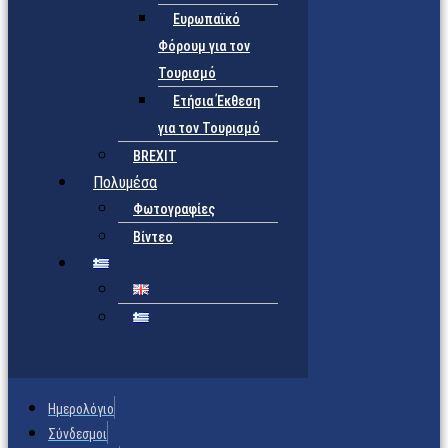
Ευρωπαϊκό
Φόρουμ για τον
Τουρισμό
Ετήσια Έκθεση
για τον Τουρισμό
BREXIT
Πολυμέσα
Φωτογραφίες
Βίντεο
Ημερολόγιο
Σύνδεσμοι