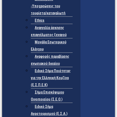
-Υποχρεώσεις του
τουρίστα/καταναλωτή
Ethics
Αναγγελία άσκησης
επαγγέλματος ξεναγού
Μονάδα Εσωτερικού
Ελέγχου
Αναφορές παραβίασης
ενωσιακού δικαίου
Ειδικό Σήμα Ποιότητας
για την Ελληνική Κουζίνα
(Ε.Σ.Π.Ε.Κ)
Σήμα Επισκέψιμου
Οινοποιείου (Σ.Ε.Ο.)
Ειδικό Σήμα
Αγροτουρισμού (Ε.Σ.Α.)