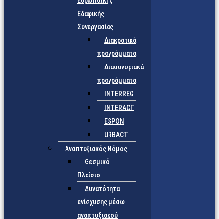
Ευρωπαϊκής
Εδαφικής
Συνεργασίας
Διακρατικά
προγράμματα
Διασυνοριακά
προγράμματα
INTERREG
INTERACT
ESPON
URBACT
Αναπτυξιακός Νόμος
Θεσμικό
Πλαίσιο
Δυνατότητα
ενίσχυσης μέσω
αναπτυξιακού