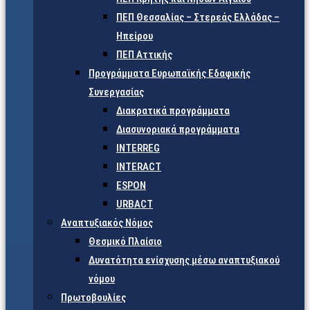
ΠΕΠ Θεσσαλίας – Στερεάς Ελλάδας –
Ηπείρου
ΠΕΠ Αττικής
Προγράμματα Ευρωπαϊκής Εδαφικής
Συνεργασίας
Διακρατικά προγράμματα
Διασυνοριακά προγράμματα
INTERREG
INTERACT
ESPON
URBACT
Αναπτυξιακός Νόμος
Θεσμικό Πλαίσιο
Δυνατότητα ενίσχυσης μέσω αναπτυξιακού
νόμου
Πρωτοβουλίες