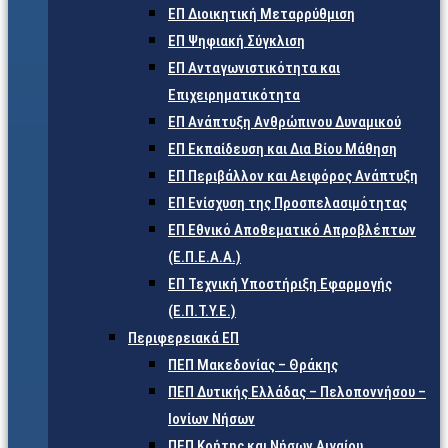
ΕΠ Διοικητική Μεταρρύθμιση
ΕΠ Ψηφιακή Σύγκλιση
ΕΠ Ανταγωνιστικότητα και
Επιχειρηματικότητα
ΕΠ Ανάπτυξη Ανθρώπινου Δυναμικού
ΕΠ Εκπαίδευση και Δια Βίου Μάθηση
ΕΠ Περιβάλλον και Αειφόρος Ανάπτυξη
ΕΠ Ενίσχυση της Προσπελασιμότητας
ΕΠ Εθνικό Αποθεματικό Απροβλέπτων
(Ε.Π.Ε.Α.Α.)
ΕΠ Τεχνική Υποστήριξη Εφαρμογής
(Ε.Π.Τ.Υ.Ε.)
Περιφερειακά ΕΠ
ΠΕΠ Μακεδονίας – Θράκης
ΠΕΠ Δυτικής Ελλάδας – Πελοποννήσου –
Ιονίων Νήσων
ΠΕΠ Κρήτης και Νήσων Αιγαίου