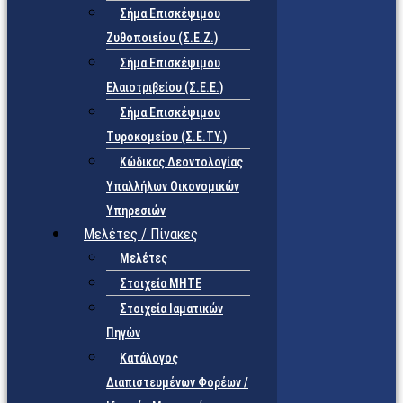
Σήμα Επισκέψιμου
Ζυθοποιείου (Σ.Ε.Ζ.)
Σήμα Επισκέψιμου
Ελαιοτριβείου (Σ.Ε.Ε.)
Σήμα Επισκέψιμου
Τυροκομείου (Σ.Ε.TY.)
Κώδικας Δεοντολογίας
Υπαλλήλων Οικονομικών
Υπηρεσιών
Μελέτες / Πίνακες
Μελέτες
Στοιχεία ΜΗΤΕ
Στοιχεία Ιαματικών
Πηγών
Κατάλογος
Διαπιστευμένων Φορέων /