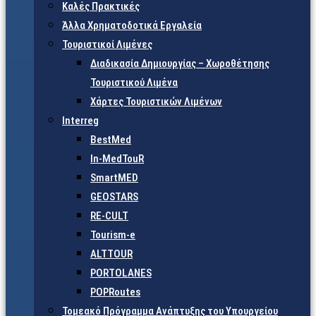
Καλές Πρακτικές
Άλλα Χρηματοδοτικά Εργαλεία
Τουριστικοί Λιμένες
Διαδικασία Δημιουργίας – Χωροθέτησης
Τουριστικού Λιμένα
Χάρτες Τουριστικών Λιμένων
Interreg
BestMed
In-MedTouR
SmartMED
GEOSTARS
RE-CULT
Tourism-e
ALTTOUR
PORTOLANES
POPRoutes
Τομεακό Πρόγραμμα Ανάπτυξης του Υπουργείου