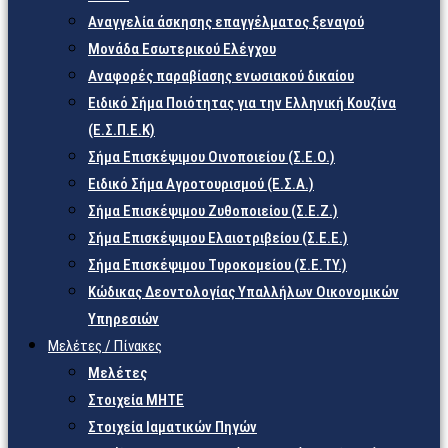
Αναγγελία άσκησης επαγγέλματος ξεναγού
Μονάδα Εσωτερικού Ελέγχου
Αναφορές παραβίασης ενωσιακού δικαίου
Ειδικό Σήμα Ποιότητας για την Ελληνική Κουζίνα
(Ε.Σ.Π.Ε.Κ)
Σήμα Επισκέψιμου Οινοποιείου (Σ.Ε.Ο.)
Ειδικό Σήμα Αγροτουρισμού (Ε.Σ.Α.)
Σήμα Επισκέψιμου Ζυθοποιείου (Σ.Ε.Ζ.)
Σήμα Επισκέψιμου Ελαιοτριβείου (Σ.Ε.Ε.)
Σήμα Επισκέψιμου Τυροκομείου (Σ.Ε.TY.)
Κώδικας Δεοντολογίας Υπαλλήλων Οικονομικών
Υπηρεσιών
Μελέτες / Πίνακες
Μελέτες
Στοιχεία ΜΗΤΕ
Στοιχεία Ιαματικών Πηγών