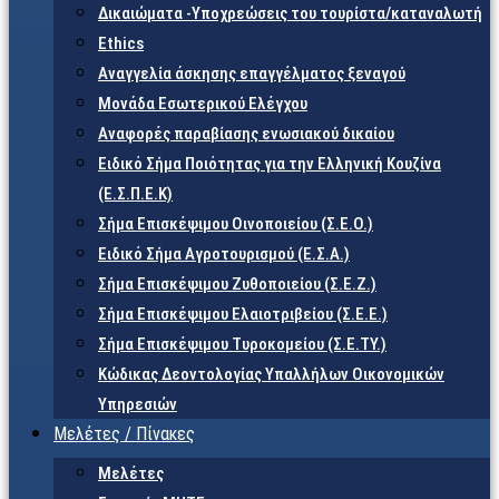
Δικαιώματα -Υποχρεώσεις του τουρίστα/καταναλωτή
Ethics
Αναγγελία άσκησης επαγγέλματος ξεναγού
Μονάδα Εσωτερικού Ελέγχου
Αναφορές παραβίασης ενωσιακού δικαίου
Ειδικό Σήμα Ποιότητας για την Ελληνική Κουζίνα
(Ε.Σ.Π.Ε.Κ)
Σήμα Επισκέψιμου Οινοποιείου (Σ.Ε.Ο.)
Ειδικό Σήμα Αγροτουρισμού (Ε.Σ.Α.)
Σήμα Επισκέψιμου Ζυθοποιείου (Σ.Ε.Ζ.)
Σήμα Επισκέψιμου Ελαιοτριβείου (Σ.Ε.Ε.)
Σήμα Επισκέψιμου Τυροκομείου (Σ.Ε.TY.)
Κώδικας Δεοντολογίας Υπαλλήλων Οικονομικών
Υπηρεσιών
Μελέτες / Πίνακες
Μελέτες