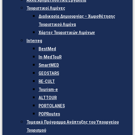
Άλλα Χρηματοδοτικά Εργαλεία
Τουριστικοί Λιμένες
Διαδικασία Δημιουργίας – Χωροθέτησης
Τουριστικού Λιμένα
Χάρτες Τουριστικών Λιμένων
Interreg
BestMed
In-MedTouR
SmartMED
GEOSTARS
RE-CULT
Tourism-e
ALTTOUR
PORTOLANES
POPRoutes
Τομεακό Πρόγραμμα Ανάπτυξης του Υπουργείου
Τουρισμού