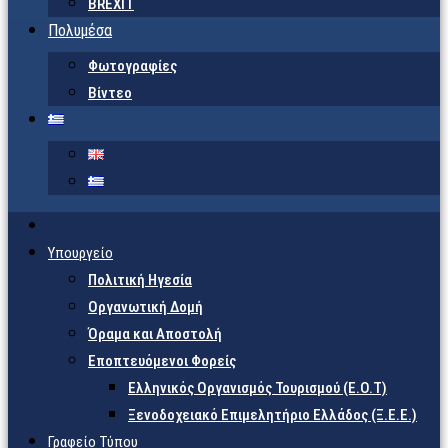
BREXIT
Πολυμέσα
Φωτογραφίες
Βίντεο
Υπουργείο
Πολιτική Ηγεσία
Οργανωτική Δομή
Όραμα και Αποστολή
Εποπτευόμενοι Φορείς
Eλληνικός Οργανισμός Τουρισμού (Ε.Ο.Τ)
Ξενοδοχειακό Επιμελητήριο Ελλάδος (Ξ.Ε.Ε.)
Γραφείο Τύπου