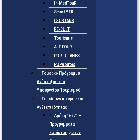
In-MedTouR
SmartMED
GEOSTARS
RE-CULT
Tourism-e
ALTTOUR
PORTOLANES
POPRoutes
Τομεακό Πρόγραμμα
Ανάπτυξης του
Υπουργείου Τουρισμού
Ταμείο Ανάκαμψης και
Ανθεκτικότητας
Δράση 16921 –
Προγράμματα
κατάρτισης στον