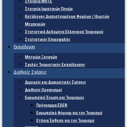
Στοιχεία ΜΗΤΕ
Στοιχεία Ιαματικών Πηγών
Κατάλογος Διαπιστευμένων Φορέων / Ιδιωτών
Μηχανικών
Στατιστικά Δεδομένα Ελληνικού Τουρισμού
Στατιστικός Επικεφαλής
Εκπαίδευση
Μητρώο Ξεναγών
Σχολές Τουριστικής Εκπαίδευσης
Διεθνείς Σχέσεις
Διμερείς και Διακρατικές Σχέσεις
Διεθνείς Οργανισμοί
Ευρωπαϊκή Ένωση και Τουρισμός
Πρόγραμμα EDEN
Ευρωπαϊκό Φόρουμ για τον Τουρισμό
Ετήσια Έκθεση για τον Τουρισμό