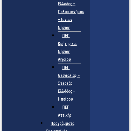
Ελλάδας –
Πελοποννήσου
– Ιονίων
Νήσων
ΠΕΠ
Κρήτης και
Νήσων
Αιγαίου
ΠΕΠ
Θεσσαλίας –
Στερεάς
Ελλάδας –
Ηπείρου
ΠΕΠ
Αττικής
Προγράμματα