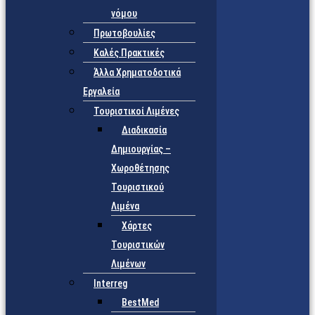
νόμου
Πρωτοβουλίες
Καλές Πρακτικές
Άλλα Χρηματοδοτικά
Εργαλεία
Τουριστικοί Λιμένες
Διαδικασία
Δημιουργίας –
Χωροθέτησης
Τουριστικού
Λιμένα
Χάρτες
Τουριστικών
Λιμένων
Interreg
BestMed