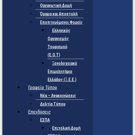
Οργανωτική Δομή
Όραμα και Αποστολή
Εποπτευόμενοι Φορείς
Eλληνικός
Οργανισμός
Τουρισμού
(Ε.Ο.Τ)
Ξενοδοχειακό
Επιμελητήριο
Ελλάδος (Ξ.Ε.Ε.)
Γραφείο Τύπου
Νέα – Ανακοινώσεις
Δελτία Τύπου
Επενδύσεις
ΕΣΠΑ
Επιτελική Δομή