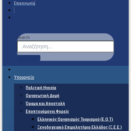
Επικοινωνία
Search
Υπουργείο
Πολιτική Ηγεσία
Οργανωτική Δομή
Όραμα και Αποστολή
Εποπτευόμενοι Φορείς
Eλληνικός Οργανισμός Τουρισμού (Ε.Ο.Τ)
Ξενοδοχειακό Επιμελητήριο Ελλάδος (Ξ.Ε.Ε.)