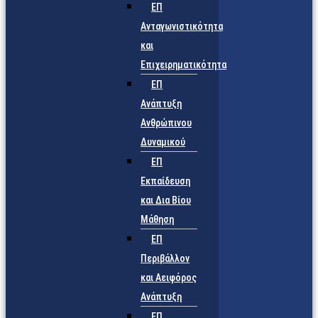
ΕΠ
Ανταγωνιστικότητα
και
Επιχειρηματικότητα
ΕΠ
Ανάπτυξη
Ανθρώπινου
Δυναμικού
ΕΠ
Εκπαίδευση
και Δια Βίου
Μάθηση
ΕΠ
Περιβάλλον
και Αειφόρος
Ανάπτυξη
ΕΠ