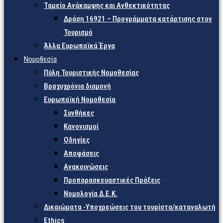
Ταμείο Ανάκαμψης και Ανθεκτικότητας
Δράση 16921 – Προγράμματα κατάρτισης στον
Τουρισμό
Άλλα Ευρωπαϊκά Έργα
Νομοθεσία
Πύλη Τουριστικής Νομοθεσίας
Βραχυχρόνια διαμονή
Ευρωπαϊκή Νομοθεσία
Συνθήκες
Κανονισμοί
Οδηγίες
Αποφάσεις
Ανακοινώσεις
Προπαρασκευαστικές Πράξεις
Νομολογία Δ.Ε.Κ.
Δικαιώματα -Υποχρεώσεις του τουρίστα/καταναλωτή
Ethics