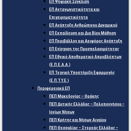
ΕΠ Ψηφιακή Σύγκλιση
ΕΠ Ανταγωνιστικότητα και
Επιχειρηματικότητα
ΕΠ Ανάπτυξη Ανθρώπινου Δυναμικού
ΕΠ Εκπαίδευση και Δια Βίου Μάθηση
ΕΠ Περιβάλλον και Αειφόρος Ανάπτυξη
ΕΠ Ενίσχυση της Προσπελασιμότητας
ΕΠ Εθνικό Αποθεματικό Απροβλέπτων
(Ε.Π.Ε.Α.Α.)
ΕΠ Τεχνική Υποστήριξη Εφαρμογής
(Ε.Π.Τ.Υ.Ε.)
Περιφερειακά ΕΠ
ΠΕΠ Μακεδονίας – Θράκης
ΠΕΠ Δυτικής Ελλάδας – Πελοποννήσου –
Ιονίων Νήσων
ΠΕΠ Κρήτης και Νήσων Αιγαίου
ΠΕΠ Θεσσαλίας – Στερεάς Ελλάδας –