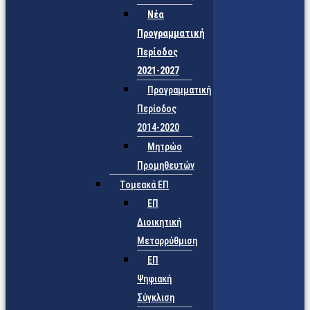
Νέα
Προγραμματική
Περίοδος
2021-2027
Προγραμματική
Περίοδος
2014-2020
Μητρώο
Προμηθευτών
Τομεακά ΕΠ
ΕΠ
Διοικητική
Μεταρρύθμιση
ΕΠ
Ψηφιακή
Σύγκλιση