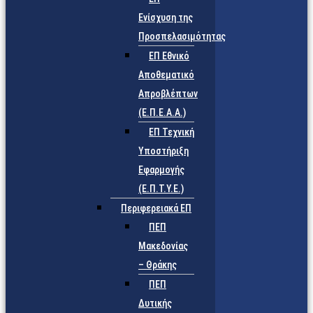
Ενίσχυση της
Προσπελασιμότητας
ΕΠ Εθνικό
Αποθεματικό
Απροβλέπτων
(Ε.Π.Ε.Α.Α.)
ΕΠ Τεχνική
Υποστήριξη
Εφαρμογής
(Ε.Π.Τ.Υ.Ε.)
Περιφερειακά ΕΠ
ΠΕΠ
Μακεδονίας
– Θράκης
ΠΕΠ
Δυτικής