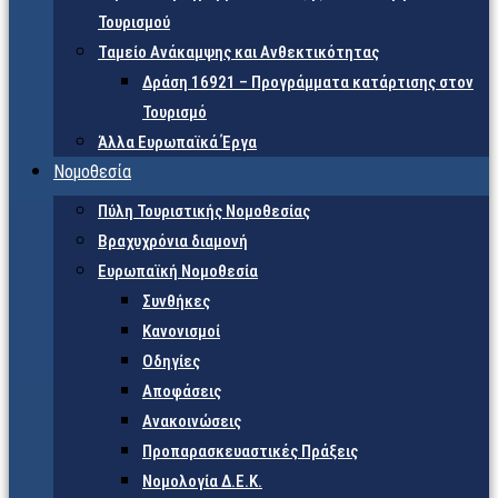
Τουρισμού
Ταμείο Ανάκαμψης και Ανθεκτικότητας
Δράση 16921 – Προγράμματα κατάρτισης στον
Τουρισμό
Άλλα Ευρωπαϊκά Έργα
Νομοθεσία
Πύλη Τουριστικής Νομοθεσίας
Βραχυχρόνια διαμονή
Ευρωπαϊκή Νομοθεσία
Συνθήκες
Κανονισμοί
Οδηγίες
Αποφάσεις
Ανακοινώσεις
Προπαρασκευαστικές Πράξεις
Νομολογία Δ.Ε.Κ.