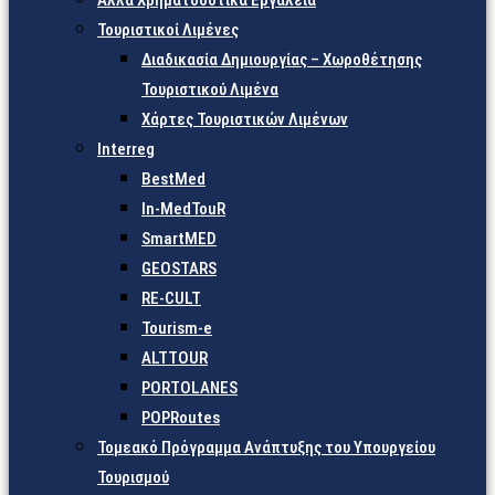
Άλλα Χρηματοδοτικά Εργαλεία
Τουριστικοί Λιμένες
Διαδικασία Δημιουργίας – Χωροθέτησης
Τουριστικού Λιμένα
Χάρτες Τουριστικών Λιμένων
Interreg
BestMed
In-MedTouR
SmartMED
GEOSTARS
RE-CULT
Tourism-e
ALTTOUR
PORTOLANES
POPRoutes
Τομεακό Πρόγραμμα Ανάπτυξης του Υπουργείου
Τουρισμού