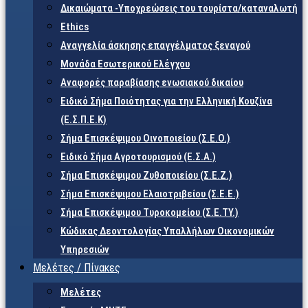
Δικαιώματα -Υποχρεώσεις του τουρίστα/καταναλωτή
Ethics
Αναγγελία άσκησης επαγγέλματος ξεναγού
Μονάδα Εσωτερικού Ελέγχου
Αναφορές παραβίασης ενωσιακού δικαίου
Ειδικό Σήμα Ποιότητας για την Ελληνική Κουζίνα
(Ε.Σ.Π.Ε.Κ)
Σήμα Επισκέψιμου Οινοποιείου (Σ.Ε.Ο.)
Ειδικό Σήμα Αγροτουρισμού (Ε.Σ.Α.)
Σήμα Επισκέψιμου Ζυθοποιείου (Σ.Ε.Ζ.)
Σήμα Επισκέψιμου Ελαιοτριβείου (Σ.Ε.Ε.)
Σήμα Επισκέψιμου Τυροκομείου (Σ.Ε.TY.)
Κώδικας Δεοντολογίας Υπαλλήλων Οικονομικών
Υπηρεσιών
Μελέτες / Πίνακες
Μελέτες