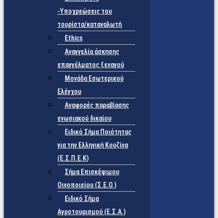
-Υποχρεώσεις του
τουρίστα/καταναλωτή
Ethics
Αναγγελία άσκησης
επαγγέλματος ξεναγού
Μονάδα Εσωτερικού
Ελέγχου
Αναφορές παραβίασης
ενωσιακού δικαίου
Ειδικό Σήμα Ποιότητας
για την Ελληνική Κουζίνα
(Ε.Σ.Π.Ε.Κ)
Σήμα Επισκέψιμου
Οινοποιείου (Σ.Ε.Ο.)
Ειδικό Σήμα
Αγροτουρισμού (Ε.Σ.Α.)