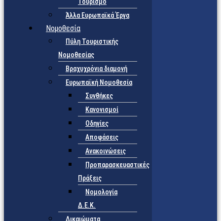
Τουρισμό
Άλλα Ευρωπαϊκά Έργα
Νομοθεσία
Πύλη Τουριστικής
Νομοθεσίας
Βραχυχρόνια διαμονή
Ευρωπαϊκή Νομοθεσία
Συνθήκες
Κανονισμοί
Οδηγίες
Αποφάσεις
Ανακοινώσεις
Προπαρασκευαστικές
Πράξεις
Νομολογία
Δ.Ε.Κ.
Δικαιώματα