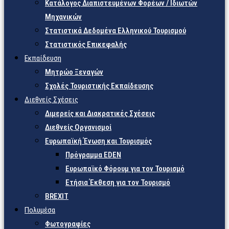
Κατάλογος Διαπιστευμένων Φορέων / Ιδιωτών
Μηχανικών
Στατιστικά Δεδομένα Ελληνικού Τουρισμού
Στατιστικός Επικεφαλής
Εκπαίδευση
Μητρώο Ξεναγών
Σχολές Τουριστικής Εκπαίδευσης
Διεθνείς Σχέσεις
Διμερείς και Διακρατικές Σχέσεις
Διεθνείς Οργανισμοί
Ευρωπαϊκή Ένωση και Τουρισμός
Πρόγραμμα EDEN
Ευρωπαϊκό Φόρουμ για τον Τουρισμό
Ετήσια Έκθεση για τον Τουρισμό
BREXIT
Πολυμέσα
Φωτογραφίες