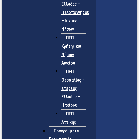
Ελλάδας –
Πελοποννήσου
– Ιονίων
Νήσων
ΠΕΠ
Κρήτης και
Νήσων
Αιγαίου
ΠΕΠ
Θεσσαλίας –
Στερεάς
Ελλάδας –
Ηπείρου
ΠΕΠ
Αττικής
Προγράμματα