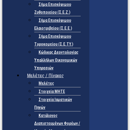
Σήμα Επισκέψιμου
Ζυθοποιείου (Σ.Ε.Ζ.)
Σήμα Επισκέψιμου
Ελαιοτριβείου (Σ.Ε.Ε.)
Σήμα Επισκέψιμου
Τυροκομείου (Σ.Ε.TY.)
Κώδικας Δεοντολογίας
Υπαλλήλων Οικονομικών
Υπηρεσιών
Μελέτες / Πίνακες
Μελέτες
Στοιχεία ΜΗΤΕ
Στοιχεία Ιαματικών
Πηγών
Κατάλογος
Διαπιστευμένων Φορέων /