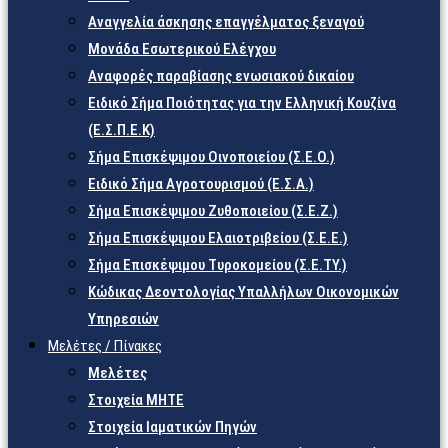
Αναγγελία άσκησης επαγγέλματος ξεναγού
Μονάδα Εσωτερικού Ελέγχου
Αναφορές παραβίασης ενωσιακού δικαίου
Ειδικό Σήμα Ποιότητας για την Ελληνική Κουζίνα
(Ε.Σ.Π.Ε.Κ)
Σήμα Επισκέψιμου Οινοποιείου (Σ.Ε.Ο.)
Ειδικό Σήμα Αγροτουρισμού (Ε.Σ.Α.)
Σήμα Επισκέψιμου Ζυθοποιείου (Σ.Ε.Ζ.)
Σήμα Επισκέψιμου Ελαιοτριβείου (Σ.Ε.Ε.)
Σήμα Επισκέψιμου Τυροκομείου (Σ.Ε.TY.)
Κώδικας Δεοντολογίας Υπαλλήλων Οικονομικών
Υπηρεσιών
Μελέτες / Πίνακες
Μελέτες
Στοιχεία ΜΗΤΕ
Στοιχεία Ιαματικών Πηγών