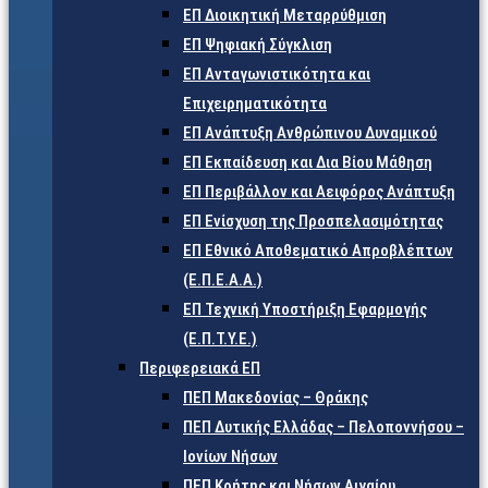
ΕΠ Διοικητική Μεταρρύθμιση
ΕΠ Ψηφιακή Σύγκλιση
ΕΠ Ανταγωνιστικότητα και
Επιχειρηματικότητα
ΕΠ Ανάπτυξη Ανθρώπινου Δυναμικού
ΕΠ Εκπαίδευση και Δια Βίου Μάθηση
ΕΠ Περιβάλλον και Αειφόρος Ανάπτυξη
ΕΠ Ενίσχυση της Προσπελασιμότητας
ΕΠ Εθνικό Αποθεματικό Απροβλέπτων
(Ε.Π.Ε.Α.Α.)
ΕΠ Τεχνική Υποστήριξη Εφαρμογής
(Ε.Π.Τ.Υ.Ε.)
Περιφερειακά ΕΠ
ΠΕΠ Μακεδονίας – Θράκης
ΠΕΠ Δυτικής Ελλάδας – Πελοποννήσου –
Ιονίων Νήσων
ΠΕΠ Κρήτης και Νήσων Αιγαίου