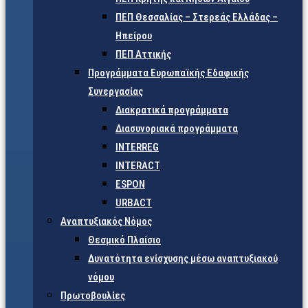
ΠΕΠ Θεσσαλίας – Στερεάς Ελλάδας –
Ηπείρου
ΠΕΠ Αττικής
Προγράμματα Ευρωπαϊκής Εδαφικής
Συνεργασίας
Διακρατικά προγράμματα
Διασυνοριακά προγράμματα
INTERREG
INTERACT
ESPON
URBACT
Αναπτυξιακός Νόμος
Θεσμικό Πλαίσιο
Δυνατότητα ενίσχυσης μέσω αναπτυξιακού
νόμου
Πρωτοβουλίες