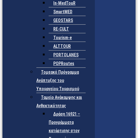
In-MedTouR
SmartMED
GEOSTARS
RE-CULT
Tourism-e
ALTTOUR
PORTOLANES
POPRoutes
Τομεακό Πρόγραμμα
Ανάπτυξης του
Υπουργείου Τουρισμού
Ταμείο Ανάκαμψης και
Ανθεκτικότητας
Δράση 16921 –
Προγράμματα
κατάρτισης στον