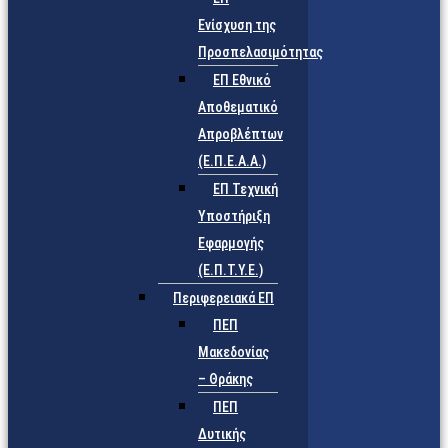
Ενίσχυση της
Προσπελασιμότητας
ΕΠ Εθνικό
Αποθεματικό
Απροβλέπτων
(Ε.Π.Ε.Α.Α.)
ΕΠ Τεχνική
Υποστήριξη
Εφαρμογής
(Ε.Π.Τ.Υ.Ε.)
Περιφερειακά ΕΠ
ΠΕΠ
Μακεδονίας
– Θράκης
ΠΕΠ
Δυτικής