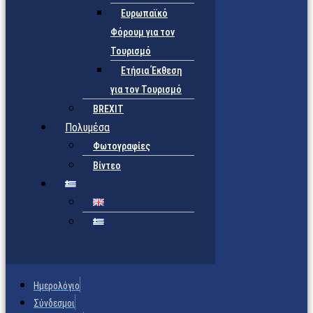
Ευρωπαϊκό
Φόρουμ για τον
Τουρισμό
Ετήσια Έκθεση
για τον Τουρισμό
BREXIT
Πολυμέσα
Φωτογραφίες
Βίντεο
Ημερολόγιο
Σύνδεσμοι