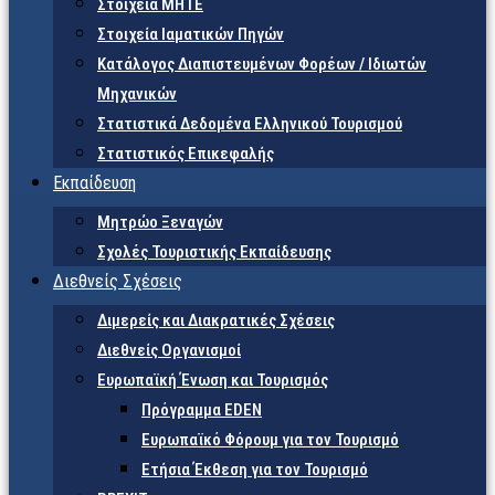
Στοιχεία ΜΗΤΕ
Στοιχεία Ιαματικών Πηγών
Κατάλογος Διαπιστευμένων Φορέων / Ιδιωτών
Μηχανικών
Στατιστικά Δεδομένα Ελληνικού Τουρισμού
Στατιστικός Επικεφαλής
Εκπαίδευση
Μητρώο Ξεναγών
Σχολές Τουριστικής Εκπαίδευσης
Διεθνείς Σχέσεις
Διμερείς και Διακρατικές Σχέσεις
Διεθνείς Οργανισμοί
Ευρωπαϊκή Ένωση και Τουρισμός
Πρόγραμμα EDEN
Ευρωπαϊκό Φόρουμ για τον Τουρισμό
Ετήσια Έκθεση για τον Τουρισμό