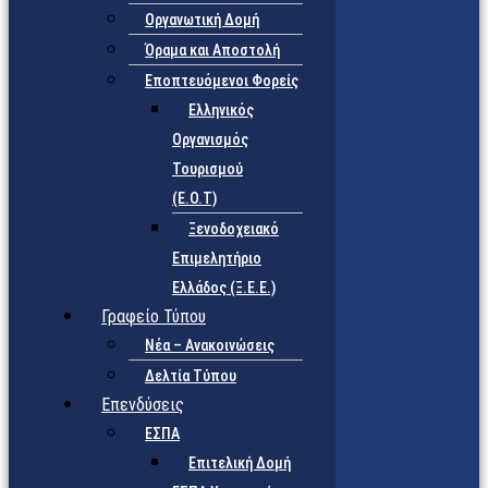
Οργανωτική Δομή
Όραμα και Αποστολή
Εποπτευόμενοι Φορείς
Eλληνικός
Οργανισμός
Τουρισμού
(Ε.Ο.Τ)
Ξενοδοχειακό
Επιμελητήριο
Ελλάδος (Ξ.Ε.Ε.)
Γραφείο Τύπου
Νέα – Ανακοινώσεις
Δελτία Τύπου
Επενδύσεις
ΕΣΠΑ
Επιτελική Δομή