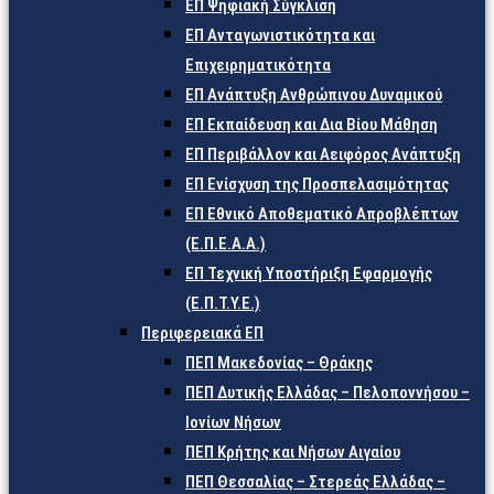
ΕΠ Ψηφιακή Σύγκλιση
ΕΠ Ανταγωνιστικότητα και
Επιχειρηματικότητα
ΕΠ Ανάπτυξη Ανθρώπινου Δυναμικού
ΕΠ Εκπαίδευση και Δια Βίου Μάθηση
ΕΠ Περιβάλλον και Αειφόρος Ανάπτυξη
ΕΠ Ενίσχυση της Προσπελασιμότητας
ΕΠ Εθνικό Αποθεματικό Απροβλέπτων
(Ε.Π.Ε.Α.Α.)
ΕΠ Τεχνική Υποστήριξη Εφαρμογής
(Ε.Π.Τ.Υ.Ε.)
Περιφερειακά ΕΠ
ΠΕΠ Μακεδονίας – Θράκης
ΠΕΠ Δυτικής Ελλάδας – Πελοποννήσου –
Ιονίων Νήσων
ΠΕΠ Κρήτης και Νήσων Αιγαίου
ΠΕΠ Θεσσαλίας – Στερεάς Ελλάδας –