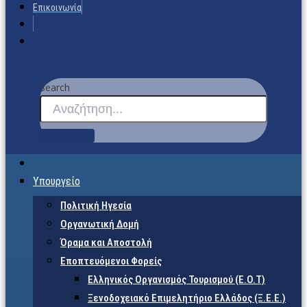
Επικοινωνία
Search
Υπουργείο
Πολιτική Ηγεσία
Οργανωτική Δομή
Όραμα και Αποστολή
Εποπτευόμενοι Φορείς
Eλληνικός Οργανισμός Τουρισμού (Ε.Ο.Τ)
Ξενοδοχειακό Επιμελητήριο Ελλάδος (Ξ.Ε.Ε.)