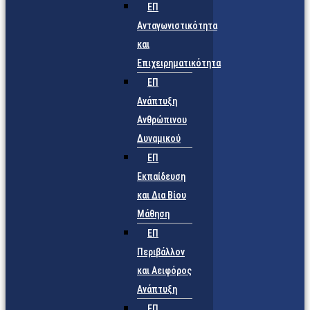
ΕΠ
Ανταγωνιστικότητα
και
Επιχειρηματικότητα
ΕΠ
Ανάπτυξη
Ανθρώπινου
Δυναμικού
ΕΠ
Εκπαίδευση
και Δια Βίου
Μάθηση
ΕΠ
Περιβάλλον
και Αειφόρος
Ανάπτυξη
ΕΠ