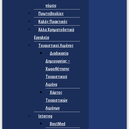
νόμου
Πρωτοβουλίες
Καλές Πρακτικές
Άλλα Χρηματοδοτικά
Εργαλεία
Τουριστικοί Λιμένες
Διαδικασία
Δημιουργίας –
Χωροθέτησης
Τουριστικού
Λιμένα
Χάρτες
Τουριστικών
Λιμένων
Interreg
BestMed