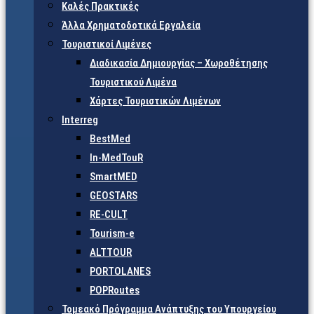
Καλές Πρακτικές
Άλλα Χρηματοδοτικά Εργαλεία
Τουριστικοί Λιμένες
Διαδικασία Δημιουργίας – Χωροθέτησης
Τουριστικού Λιμένα
Χάρτες Τουριστικών Λιμένων
Interreg
BestMed
In-MedTouR
SmartMED
GEOSTARS
RE-CULT
Tourism-e
ALTTOUR
PORTOLANES
POPRoutes
Τομεακό Πρόγραμμα Ανάπτυξης του Υπουργείου