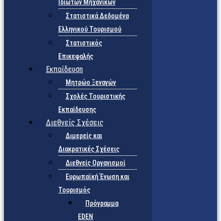
Ιδιωτών Μηχανικών
Στατιστικά Δεδομένα
Ελληνικού Τουρισμού
Στατιστικός
Επικεφαλής
Εκπαίδευση
Μητρώο Ξεναγών
Σχολές Τουριστικής
Εκπαίδευσης
Διεθνείς Σχέσεις
Διμερείς και
Διακρατικές Σχέσεις
Διεθνείς Οργανισμοί
Ευρωπαϊκή Ένωση και
Τουρισμός
Πρόγραμμα
EDEN