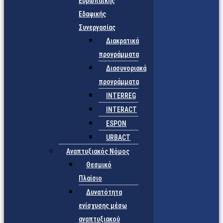
Ευρωπαϊκής
Εδαφικής
Συνεργασίας
Διακρατικά
προγράμματα
Διασυνοριακά
προγράμματα
INTERREG
INTERACT
ESPON
URBACT
Αναπτυξιακός Νόμος
Θεσμικό
Πλαίσιο
Δυνατότητα
ενίσχυσης μέσω
αναπτυξιακού