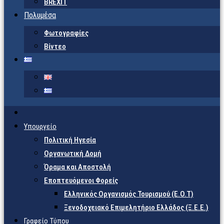
BREXIT
Πολυμέσα
Φωτογραφίες
Βίντεο
Υπουργείο
Πολιτική Ηγεσία
Οργανωτική Δομή
Όραμα και Αποστολή
Εποπτευόμενοι Φορείς
Eλληνικός Οργανισμός Τουρισμού (Ε.Ο.Τ)
Ξενοδοχειακό Επιμελητήριο Ελλάδος (Ξ.Ε.Ε.)
Γραφείο Τύπου