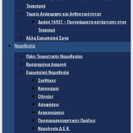
Τουρισμού
Ταμείο Ανάκαμψης και Ανθεκτικότητας
Δράση 16921 – Προγράμματα κατάρτισης στον
Τουρισμό
Άλλα Ευρωπαϊκά Έργα
Νομοθεσία
Πύλη Τουριστικής Νομοθεσίας
Βραχυχρόνια διαμονή
Ευρωπαϊκή Νομοθεσία
Συνθήκες
Κανονισμοί
Οδηγίες
Αποφάσεις
Ανακοινώσεις
Προπαρασκευαστικές Πράξεις
Νομολογία Δ.Ε.Κ.