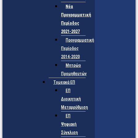
Νέα
Προγραμματική
Περίοδος
2021-2027
Προγραμματική
Περίοδος
2014-2020
Μητρώο
Προμηθευτών
Τομεακά ΕΠ
ΕΠ
Διοικητική
Μεταρρύθμιση
ΕΠ
Ψηφιακή
Σύγκλιση