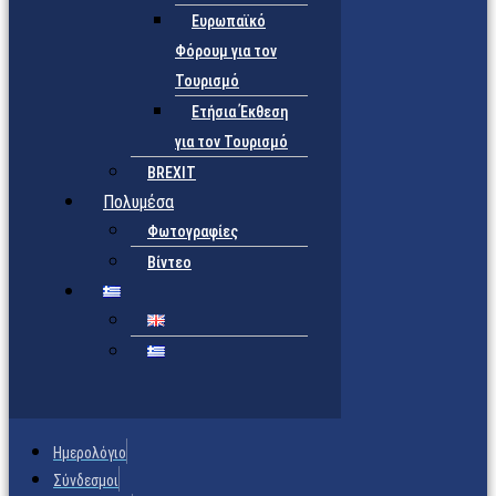
Ευρωπαϊκό
Φόρουμ για τον
Τουρισμό
Ετήσια Έκθεση
για τον Τουρισμό
BREXIT
Πολυμέσα
Φωτογραφίες
Βίντεο
Ημερολόγιο
Σύνδεσμοι