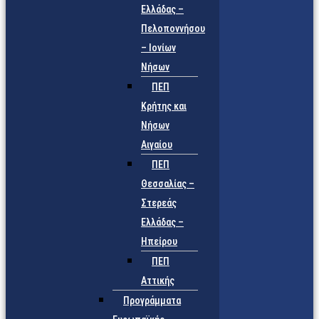
Ελλάδας –
Πελοποννήσου
– Ιονίων
Νήσων
ΠΕΠ
Κρήτης και
Νήσων
Αιγαίου
ΠΕΠ
Θεσσαλίας –
Στερεάς
Ελλάδας –
Ηπείρου
ΠΕΠ
Αττικής
Προγράμματα