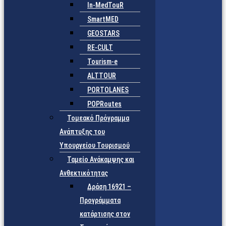
In-MedTouR
SmartMED
GEOSTARS
RE-CULT
Tourism-e
ALTTOUR
PORTOLANES
POPRoutes
Τομεακό Πρόγραμμα
Ανάπτυξης του
Υπουργείου Τουρισμού
Ταμείο Ανάκαμψης και
Ανθεκτικότητας
Δράση 16921 –
Προγράμματα
κατάρτισης στον