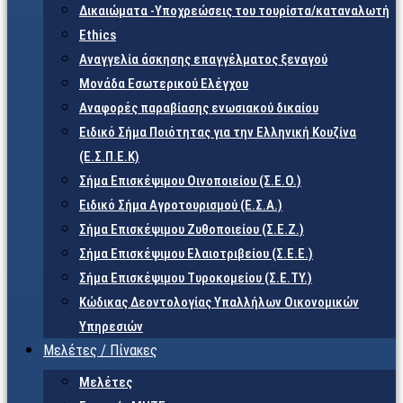
Δικαιώματα -Υποχρεώσεις του τουρίστα/καταναλωτή
Ethics
Αναγγελία άσκησης επαγγέλματος ξεναγού
Μονάδα Εσωτερικού Ελέγχου
Αναφορές παραβίασης ενωσιακού δικαίου
Ειδικό Σήμα Ποιότητας για την Ελληνική Κουζίνα
(Ε.Σ.Π.Ε.Κ)
Σήμα Επισκέψιμου Οινοποιείου (Σ.Ε.Ο.)
Ειδικό Σήμα Αγροτουρισμού (Ε.Σ.Α.)
Σήμα Επισκέψιμου Ζυθοποιείου (Σ.Ε.Ζ.)
Σήμα Επισκέψιμου Ελαιοτριβείου (Σ.Ε.Ε.)
Σήμα Επισκέψιμου Τυροκομείου (Σ.Ε.TY.)
Κώδικας Δεοντολογίας Υπαλλήλων Οικονομικών
Υπηρεσιών
Μελέτες / Πίνακες
Μελέτες