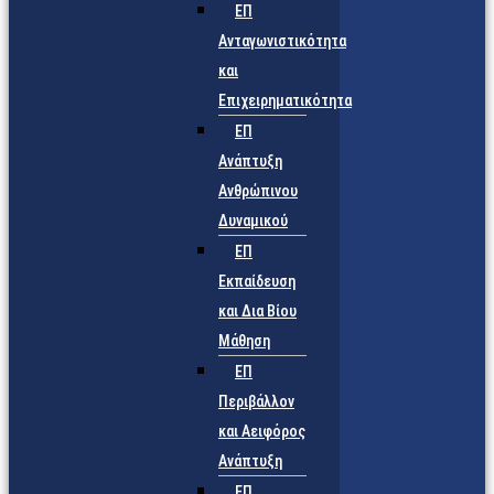
ΕΠ
Ανταγωνιστικότητα
και
Επιχειρηματικότητα
ΕΠ
Ανάπτυξη
Ανθρώπινου
Δυναμικού
ΕΠ
Εκπαίδευση
και Δια Βίου
Μάθηση
ΕΠ
Περιβάλλον
και Αειφόρος
Ανάπτυξη
ΕΠ