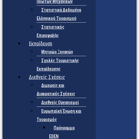
Ιδιωτών Μηχανικών
Στατιστικά Δεδομένα
Ελληνικού Τουρισμού
Στατιστικός
Επικεφαλής
Εκπαίδευση
Μητρώο Ξεναγών
Σχολές Τουριστικής
Εκπαίδευσης
Διεθνείς Σχέσεις
Διμερείς και
Διακρατικές Σχέσεις
Διεθνείς Οργανισμοί
Ευρωπαϊκή Ένωση και
Τουρισμός
Πρόγραμμα
EDEN