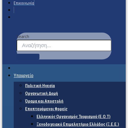
Επικοινωνία
Search
Υπουργείο
Πολιτική Ηγεσία
Οργανωτική Δομή
Όραμα και Αποστολή
Εποπτευόμενοι Φορείς
Eλληνικός Οργανισμός Τουρισμού (Ε.Ο.Τ)
Ξενοδοχειακό Επιμελητήριο Ελλάδος (Ξ.Ε.Ε.)