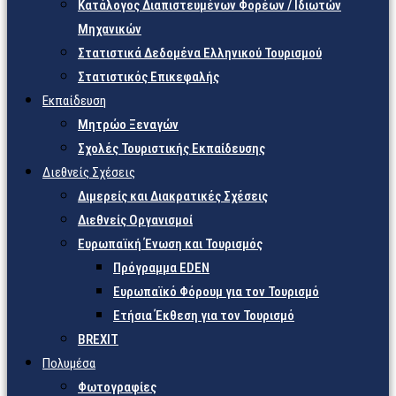
Κατάλογος Διαπιστευμένων Φορέων / Ιδιωτών
Μηχανικών
Στατιστικά Δεδομένα Ελληνικού Τουρισμού
Στατιστικός Επικεφαλής
Εκπαίδευση
Μητρώο Ξεναγών
Σχολές Τουριστικής Εκπαίδευσης
Διεθνείς Σχέσεις
Διμερείς και Διακρατικές Σχέσεις
Διεθνείς Οργανισμοί
Ευρωπαϊκή Ένωση και Τουρισμός
Πρόγραμμα EDEN
Ευρωπαϊκό Φόρουμ για τον Τουρισμό
Ετήσια Έκθεση για τον Τουρισμό
BREXIT
Πολυμέσα
Φωτογραφίες