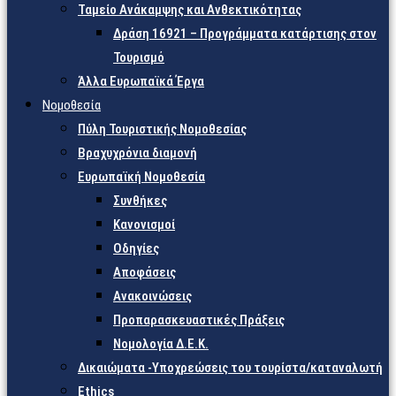
Ταμείο Ανάκαμψης και Ανθεκτικότητας
Δράση 16921 – Προγράμματα κατάρτισης στον
Τουρισμό
Άλλα Ευρωπαϊκά Έργα
Νομοθεσία
Πύλη Τουριστικής Νομοθεσίας
Βραχυχρόνια διαμονή
Ευρωπαϊκή Νομοθεσία
Συνθήκες
Κανονισμοί
Οδηγίες
Αποφάσεις
Ανακοινώσεις
Προπαρασκευαστικές Πράξεις
Νομολογία Δ.Ε.Κ.
Δικαιώματα -Υποχρεώσεις του τουρίστα/καταναλωτή
Ethics