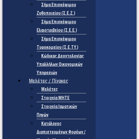
Σήμα Επισκέψιμου
Ζυθοποιείου (Σ.Ε.Ζ.)
Σήμα Επισκέψιμου
Ελαιοτριβείου (Σ.Ε.Ε.)
Σήμα Επισκέψιμου
Τυροκομείου (Σ.Ε.TY.)
Κώδικας Δεοντολογίας
Υπαλλήλων Οικονομικών
Υπηρεσιών
Μελέτες / Πίνακες
Μελέτες
Στοιχεία ΜΗΤΕ
Στοιχεία Ιαματικών
Πηγών
Κατάλογος
Διαπιστευμένων Φορέων /