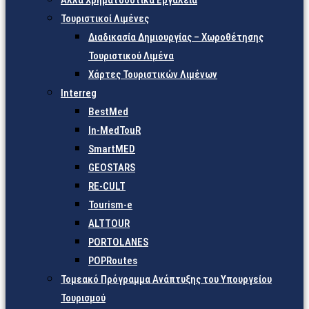
Άλλα Χρηματοδοτικά Εργαλεία
Τουριστικοί Λιμένες
Διαδικασία Δημιουργίας – Χωροθέτησης
Τουριστικού Λιμένα
Χάρτες Τουριστικών Λιμένων
Interreg
BestMed
In-MedTouR
SmartMED
GEOSTARS
RE-CULT
Tourism-e
ALTTOUR
PORTOLANES
POPRoutes
Τομεακό Πρόγραμμα Ανάπτυξης του Υπουργείου
Τουρισμού