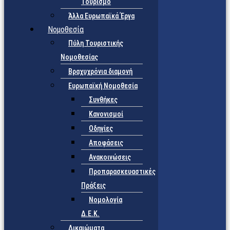
Τουρισμό
Άλλα Ευρωπαϊκά Έργα
Νομοθεσία
Πύλη Τουριστικής
Νομοθεσίας
Βραχυχρόνια διαμονή
Ευρωπαϊκή Νομοθεσία
Συνθήκες
Κανονισμοί
Οδηγίες
Αποφάσεις
Ανακοινώσεις
Προπαρασκευαστικές
Πράξεις
Νομολογία
Δ.Ε.Κ.
Δικαιώματα