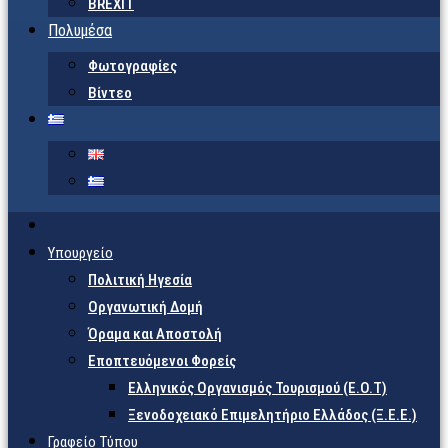
BREXIT
Πολυμέσα
Φωτογραφίες
Βίντεο
Υπουργείο
Πολιτική Ηγεσία
Οργανωτική Δομή
Όραμα και Αποστολή
Εποπτευόμενοι Φορείς
Eλληνικός Οργανισμός Τουρισμού (Ε.Ο.Τ)
Ξενοδοχειακό Επιμελητήριο Ελλάδος (Ξ.Ε.Ε.)
Γραφείο Τύπου