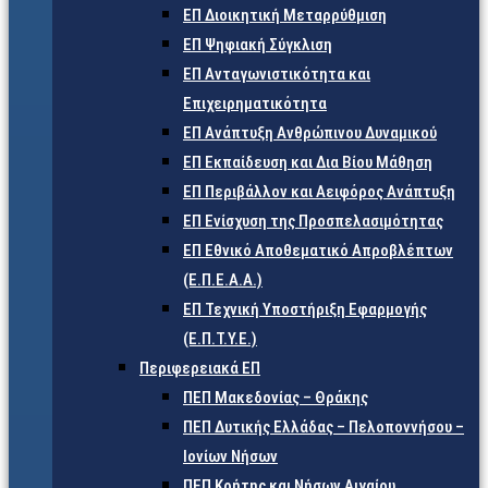
ΕΠ Διοικητική Μεταρρύθμιση
ΕΠ Ψηφιακή Σύγκλιση
ΕΠ Ανταγωνιστικότητα και
Επιχειρηματικότητα
ΕΠ Ανάπτυξη Ανθρώπινου Δυναμικού
ΕΠ Εκπαίδευση και Δια Βίου Μάθηση
ΕΠ Περιβάλλον και Αειφόρος Ανάπτυξη
ΕΠ Ενίσχυση της Προσπελασιμότητας
ΕΠ Εθνικό Αποθεματικό Απροβλέπτων
(Ε.Π.Ε.Α.Α.)
ΕΠ Τεχνική Υποστήριξη Εφαρμογής
(Ε.Π.Τ.Υ.Ε.)
Περιφερειακά ΕΠ
ΠΕΠ Μακεδονίας – Θράκης
ΠΕΠ Δυτικής Ελλάδας – Πελοποννήσου –
Ιονίων Νήσων
ΠΕΠ Κρήτης και Νήσων Αιγαίου