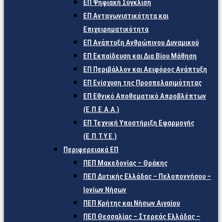
ΕΠ Ψηφιακή Σύγκλιση
ΕΠ Ανταγωνιστικότητα και
Επιχειρηματικότητα
ΕΠ Ανάπτυξη Ανθρώπινου Δυναμικού
ΕΠ Εκπαίδευση και Δια Βίου Μάθηση
ΕΠ Περιβάλλον και Αειφόρος Ανάπτυξη
ΕΠ Ενίσχυση της Προσπελασιμότητας
ΕΠ Εθνικό Αποθεματικό Απροβλέπτων
(Ε.Π.Ε.Α.Α.)
ΕΠ Τεχνική Υποστήριξη Εφαρμογής
(Ε.Π.Τ.Υ.Ε.)
Περιφερειακά ΕΠ
ΠΕΠ Μακεδονίας – Θράκης
ΠΕΠ Δυτικής Ελλάδας – Πελοποννήσου –
Ιονίων Νήσων
ΠΕΠ Κρήτης και Νήσων Αιγαίου
ΠΕΠ Θεσσαλίας – Στερεάς Ελλάδας –