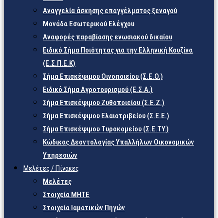
Αναγγελία άσκησης επαγγέλματος ξεναγού
Μονάδα Εσωτερικού Ελέγχου
Αναφορές παραβίασης ενωσιακού δικαίου
Ειδικό Σήμα Ποιότητας για την Ελληνική Κουζίνα
(Ε.Σ.Π.Ε.Κ)
Σήμα Επισκέψιμου Οινοποιείου (Σ.Ε.Ο.)
Ειδικό Σήμα Αγροτουρισμού (Ε.Σ.Α.)
Σήμα Επισκέψιμου Ζυθοποιείου (Σ.Ε.Ζ.)
Σήμα Επισκέψιμου Ελαιοτριβείου (Σ.Ε.Ε.)
Σήμα Επισκέψιμου Τυροκομείου (Σ.Ε.TY.)
Κώδικας Δεοντολογίας Υπαλλήλων Οικονομικών
Υπηρεσιών
Μελέτες / Πίνακες
Μελέτες
Στοιχεία ΜΗΤΕ
Στοιχεία Ιαματικών Πηγών