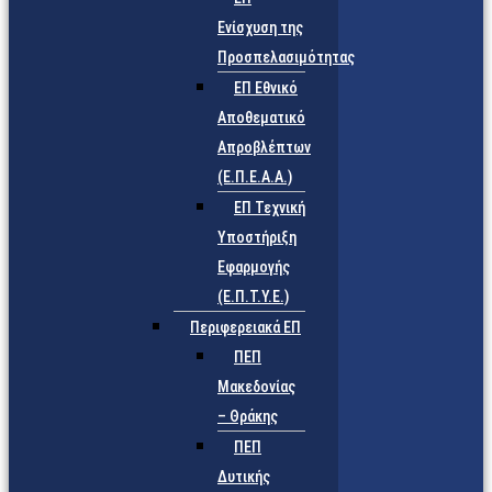
Ενίσχυση της
Προσπελασιμότητας
ΕΠ Εθνικό
Αποθεματικό
Απροβλέπτων
(Ε.Π.Ε.Α.Α.)
ΕΠ Τεχνική
Υποστήριξη
Εφαρμογής
(Ε.Π.Τ.Υ.Ε.)
Περιφερειακά ΕΠ
ΠΕΠ
Μακεδονίας
– Θράκης
ΠΕΠ
Δυτικής