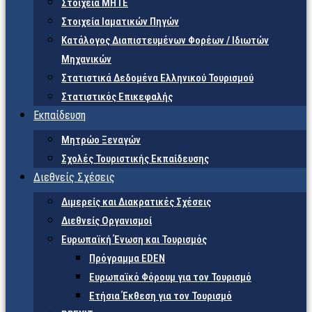
Στοιχεία ΜΗΤΕ
Στοιχεία Ιαματικών Πηγών
Κατάλογος Διαπιστευμένων Φορέων / Ιδιωτών
Μηχανικών
Στατιστικά Δεδομένα Ελληνικού Τουρισμού
Στατιστικός Επικεφαλής
Εκπαίδευση
Μητρώο Ξεναγών
Σχολές Τουριστικής Εκπαίδευσης
Διεθνείς Σχέσεις
Διμερείς και Διακρατικές Σχέσεις
Διεθνείς Οργανισμοί
Ευρωπαϊκή Ένωση και Τουρισμός
Πρόγραμμα EDEN
Ευρωπαϊκό Φόρουμ για τον Τουρισμό
Ετήσια Έκθεση για τον Τουρισμό