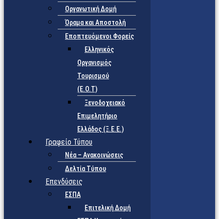
Οργανωτική Δομή
Όραμα και Αποστολή
Εποπτευόμενοι Φορείς
Eλληνικός
Οργανισμός
Τουρισμού
(Ε.Ο.Τ)
Ξενοδοχειακό
Επιμελητήριο
Ελλάδος (Ξ.Ε.Ε.)
Γραφείο Τύπου
Νέα – Ανακοινώσεις
Δελτία Τύπου
Επενδύσεις
ΕΣΠΑ
Επιτελική Δομή