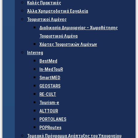
Καλές Πρακτικές
Άλλα Χρηματοδοτικά Εργαλεία
Τουριστικοί Λιμένες
Διαδικασία Δημιουργίας – Χωροθέτησης
Τουριστικού Λιμένα
Χάρτες Τουριστικών Λιμένων
Interreg
BestMed
In-MedTouR
SmartMED
GEOSTARS
RE-CULT
Tourism-e
ALTTOUR
PORTOLANES
POPRoutes
Τομεακό Πρόγραμμα Ανάπτυξης του Υπουργείου