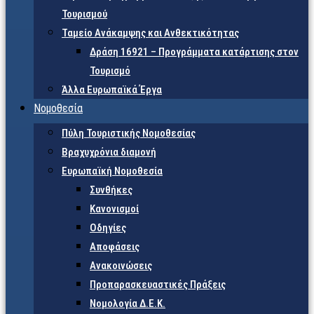
Τουρισμού
Ταμείο Ανάκαμψης και Ανθεκτικότητας
Δράση 16921 – Προγράμματα κατάρτισης στον
Τουρισμό
Άλλα Ευρωπαϊκά Έργα
Νομοθεσία
Πύλη Τουριστικής Νομοθεσίας
Βραχυχρόνια διαμονή
Ευρωπαϊκή Νομοθεσία
Συνθήκες
Κανονισμοί
Οδηγίες
Αποφάσεις
Ανακοινώσεις
Προπαρασκευαστικές Πράξεις
Νομολογία Δ.Ε.Κ.