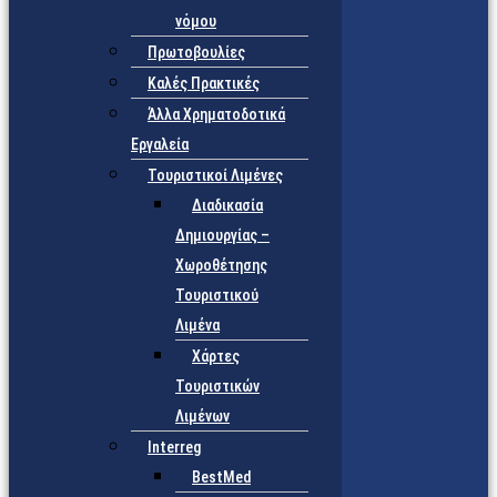
νόμου
Πρωτοβουλίες
Καλές Πρακτικές
Άλλα Χρηματοδοτικά
Εργαλεία
Τουριστικοί Λιμένες
Διαδικασία
Δημιουργίας –
Χωροθέτησης
Τουριστικού
Λιμένα
Χάρτες
Τουριστικών
Λιμένων
Interreg
BestMed