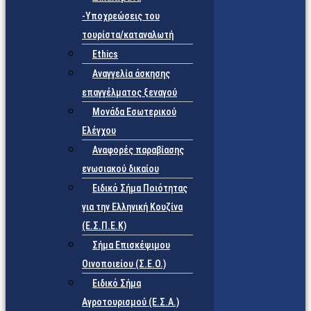
-Υποχρεώσεις του
τουρίστα/καταναλωτή
Ethics
Αναγγελία άσκησης
επαγγέλματος ξεναγού
Μονάδα Εσωτερικού
Ελέγχου
Αναφορές παραβίασης
ενωσιακού δικαίου
Ειδικό Σήμα Ποιότητας
για την Ελληνική Κουζίνα
(Ε.Σ.Π.Ε.Κ)
Σήμα Επισκέψιμου
Οινοποιείου (Σ.Ε.Ο.)
Ειδικό Σήμα
Αγροτουρισμού (Ε.Σ.Α.)