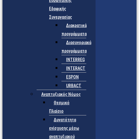
Ευρωπαϊκής
Εδαφικής
Συνεργασίας
Διακρατικά
προγράμματα
Διασυνοριακά
προγράμματα
INTERREG
INTERACT
ESPON
URBACT
Αναπτυξιακός Νόμος
Θεσμικό
Πλαίσιο
Δυνατότητα
ενίσχυσης μέσω
αναπτυξιακού