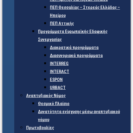
ΠΕΠ Θεσσαλίας – Στερεάς Ελλάδας –
Ηπείρου
ΠΕΠ Αττικής
Προγράμματα Ευρωπαϊκής Εδαφικής
Συνεργασίας
Διακρατικά προγράμματα
Διασυνοριακά προγράμματα
INTERREG
INTERACT
ESPON
URBACT
Αναπτυξιακός Νόμος
Θεσμικό Πλαίσιο
Δυνατότητα ενίσχυσης μέσω αναπτυξιακού
νόμου
Πρωτοβουλίες