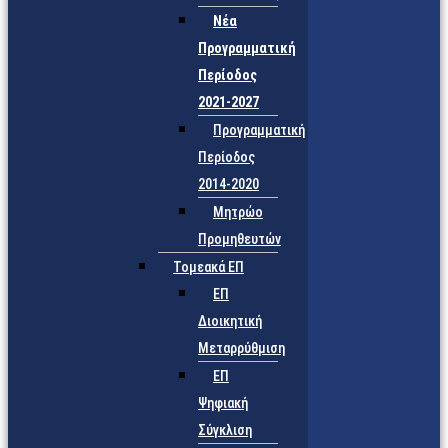
Νέα
Προγραμματική
Περίοδος
2021-2027
Προγραμματική
Περίοδος
2014-2020
Μητρώο
Προμηθευτών
Τομεακά ΕΠ
ΕΠ
Διοικητική
Μεταρρύθμιση
ΕΠ
Ψηφιακή
Σύγκλιση