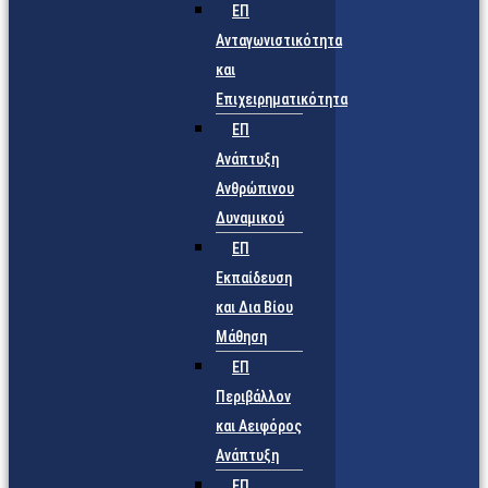
ΕΠ
Ανταγωνιστικότητα
και
Επιχειρηματικότητα
ΕΠ
Ανάπτυξη
Ανθρώπινου
Δυναμικού
ΕΠ
Εκπαίδευση
και Δια Βίου
Μάθηση
ΕΠ
Περιβάλλον
και Αειφόρος
Ανάπτυξη
ΕΠ