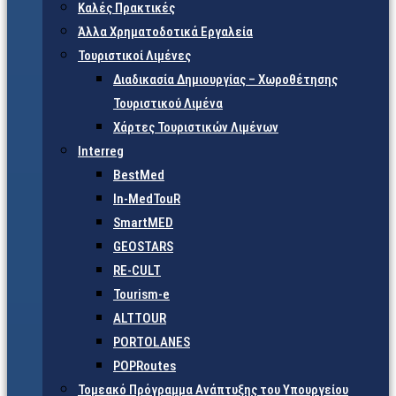
Καλές Πρακτικές
Άλλα Χρηματοδοτικά Εργαλεία
Τουριστικοί Λιμένες
Διαδικασία Δημιουργίας – Χωροθέτησης
Τουριστικού Λιμένα
Χάρτες Τουριστικών Λιμένων
Interreg
BestMed
In-MedTouR
SmartMED
GEOSTARS
RE-CULT
Tourism-e
ALTTOUR
PORTOLANES
POPRoutes
Τομεακό Πρόγραμμα Ανάπτυξης του Υπουργείου