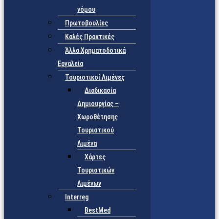
νόμου
Πρωτοβουλίες
Καλές Πρακτικές
Άλλα Χρηματοδοτικά
Εργαλεία
Τουριστικοί Λιμένες
Διαδικασία
Δημιουργίας –
Χωροθέτησης
Τουριστικού
Λιμένα
Χάρτες
Τουριστικών
Λιμένων
Interreg
BestMed