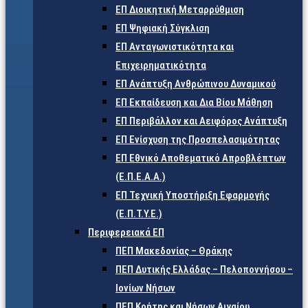
ΕΠ Διοικητική Μεταρρύθμιση
ΕΠ Ψηφιακή Σύγκλιση
ΕΠ Ανταγωνιστικότητα και
Επιχειρηματικότητα
ΕΠ Ανάπτυξη Ανθρώπινου Δυναμικού
ΕΠ Εκπαίδευση και Δια Βίου Μάθηση
ΕΠ Περιβάλλον και Αειφόρος Ανάπτυξη
ΕΠ Ενίσχυση της Προσπελασιμότητας
ΕΠ Εθνικό Αποθεματικό Απροβλέπτων
(Ε.Π.Ε.Α.Α.)
ΕΠ Τεχνική Υποστήριξη Εφαρμογής
(Ε.Π.Τ.Υ.Ε.)
Περιφερειακά ΕΠ
ΠΕΠ Μακεδονίας – Θράκης
ΠΕΠ Δυτικής Ελλάδας – Πελοποννήσου –
Ιονίων Νήσων
ΠΕΠ Κρήτης και Νήσων Αιγαίου