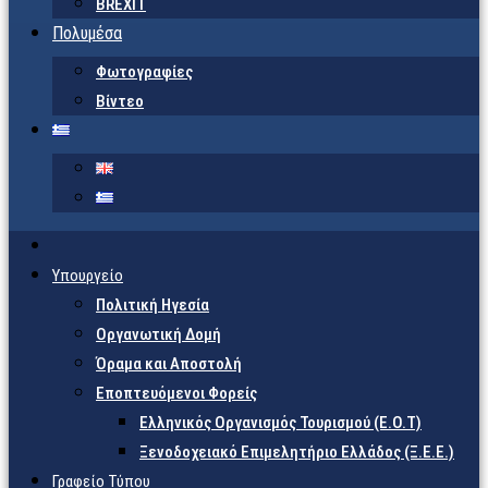
BREXIT
Πολυμέσα
Φωτογραφίες
Βίντεο
Υπουργείο
Πολιτική Ηγεσία
Οργανωτική Δομή
Όραμα και Αποστολή
Εποπτευόμενοι Φορείς
Eλληνικός Οργανισμός Τουρισμού (Ε.Ο.Τ)
Ξενοδοχειακό Επιμελητήριο Ελλάδος (Ξ.Ε.Ε.)
Γραφείο Τύπου