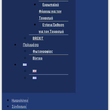
Ευρωπαϊκό
Φόρουμ για τον
Τουρισμό
Ετήσια Έκθεση
για τον Τουρισμό
BREXIT
Πολυμέσα
Φωτογραφίες
Βίντεο
Ημερολόγιο
Σύνδεσμοι