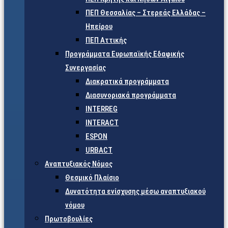
ΠΕΠ Θεσσαλίας – Στερεάς Ελλάδας –
Ηπείρου
ΠΕΠ Αττικής
Προγράμματα Ευρωπαϊκής Εδαφικής
Συνεργασίας
Διακρατικά προγράμματα
Διασυνοριακά προγράμματα
INTERREG
INTERACT
ESPON
URBACT
Αναπτυξιακός Νόμος
Θεσμικό Πλαίσιο
Δυνατότητα ενίσχυσης μέσω αναπτυξιακού
νόμου
Πρωτοβουλίες