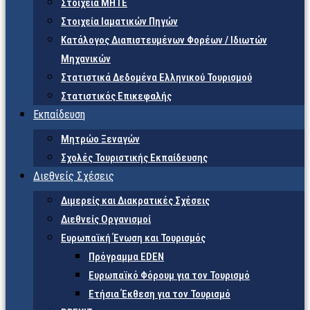
Στοιχεία ΜΗΤΕ
Στοιχεία Ιαματικών Πηγών
Κατάλογος Διαπιστευμένων Φορέων / Ιδιωτών
Μηχανικών
Στατιστικά Δεδομένα Ελληνικού Τουρισμού
Στατιστικός Επικεφαλής
Εκπαίδευση
Μητρώο Ξεναγών
Σχολές Τουριστικής Εκπαίδευσης
Διεθνείς Σχέσεις
Διμερείς και Διακρατικές Σχέσεις
Διεθνείς Οργανισμοί
Ευρωπαϊκή Ένωση και Τουρισμός
Πρόγραμμα EDEN
Ευρωπαϊκό Φόρουμ για τον Τουρισμό
Ετήσια Έκθεση για τον Τουρισμό