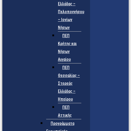
Ελλάδας –
Πελοποννήσου
– Ιονίων
Νήσων
ΠΕΠ
Κρήτης και
Νήσων
Αιγαίου
ΠΕΠ
Θεσσαλίας –
Στερεάς
Ελλάδας –
Ηπείρου
ΠΕΠ
Αττικής
Προγράμματα