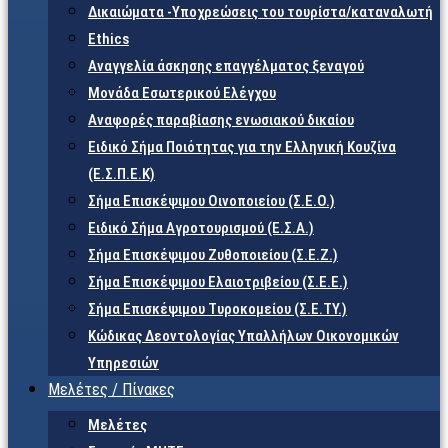
Δικαιώματα -Υποχρεώσεις του τουρίστα/καταναλωτή
Ethics
Αναγγελία άσκησης επαγγέλματος ξεναγού
Μονάδα Εσωτερικού Ελέγχου
Αναφορές παραβίασης ενωσιακού δικαίου
Ειδικό Σήμα Ποιότητας για την Ελληνική Κουζίνα
(Ε.Σ.Π.Ε.Κ)
Σήμα Επισκέψιμου Οινοποιείου (Σ.Ε.Ο.)
Ειδικό Σήμα Αγροτουρισμού (Ε.Σ.Α.)
Σήμα Επισκέψιμου Ζυθοποιείου (Σ.Ε.Ζ.)
Σήμα Επισκέψιμου Ελαιοτριβείου (Σ.Ε.Ε.)
Σήμα Επισκέψιμου Τυροκομείου (Σ.Ε.TY.)
Κώδικας Δεοντολογίας Υπαλλήλων Οικονομικών
Υπηρεσιών
Μελέτες / Πίνακες
Μελέτες