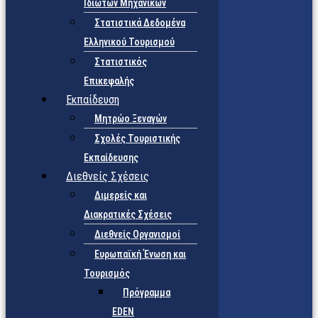
Ιδιωτών Μηχανικών
Στατιστικά Δεδομένα
Ελληνικού Τουρισμού
Στατιστικός
Επικεφαλής
Εκπαίδευση
Μητρώο Ξεναγών
Σχολές Τουριστικής
Εκπαίδευσης
Διεθνείς Σχέσεις
Διμερείς και
Διακρατικές Σχέσεις
Διεθνείς Οργανισμοί
Ευρωπαϊκή Ένωση και
Τουρισμός
Πρόγραμμα
EDEN