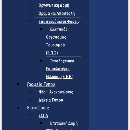
Οργανωτική Δομή
Όραμα και Αποστολή
Εποπτευόμενοι Φορείς
Eλληνικός
Οργανισμός
Τουρισμού
(Ε.Ο.Τ)
Ξενοδοχειακό
Επιμελητήριο
Ελλάδος (Ξ.Ε.Ε.)
Γραφείο Τύπου
Νέα – Ανακοινώσεις
Δελτία Τύπου
Επενδύσεις
ΕΣΠΑ
Επιτελική Δομή