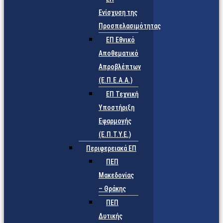
Ενίσχυση της
Προσπελασιμότητας
ΕΠ Εθνικό
Αποθεματικό
Απροβλέπτων
(Ε.Π.Ε.Α.Α.)
ΕΠ Τεχνική
Υποστήριξη
Εφαρμογής
(Ε.Π.Τ.Υ.Ε.)
Περιφερειακά ΕΠ
ΠΕΠ
Μακεδονίας
– Θράκης
ΠΕΠ
Δυτικής