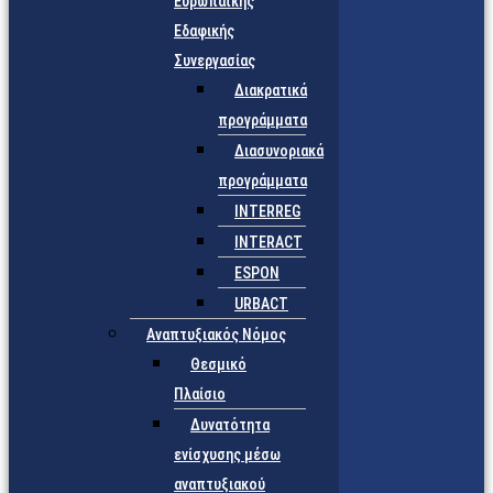
Ευρωπαϊκής
Εδαφικής
Συνεργασίας
Διακρατικά
προγράμματα
Διασυνοριακά
προγράμματα
INTERREG
INTERACT
ESPON
URBACT
Αναπτυξιακός Νόμος
Θεσμικό
Πλαίσιο
Δυνατότητα
ενίσχυσης μέσω
αναπτυξιακού