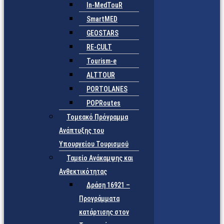
In-MedTouR
SmartMED
GEOSTARS
RE-CULT
Tourism-e
ALTTOUR
PORTOLANES
POPRoutes
Τομεακό Πρόγραμμα
Ανάπτυξης του
Υπουργείου Τουρισμού
Ταμείο Ανάκαμψης και
Ανθεκτικότητας
Δράση 16921 –
Προγράμματα
κατάρτισης στον