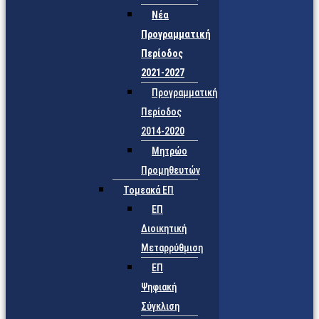
Νέα
Προγραμματική
Περίοδος
2021-2027
Προγραμματική
Περίοδος
2014-2020
Μητρώο
Προμηθευτών
Τομεακά ΕΠ
ΕΠ
Διοικητική
Μεταρρύθμιση
ΕΠ
Ψηφιακή
Σύγκλιση