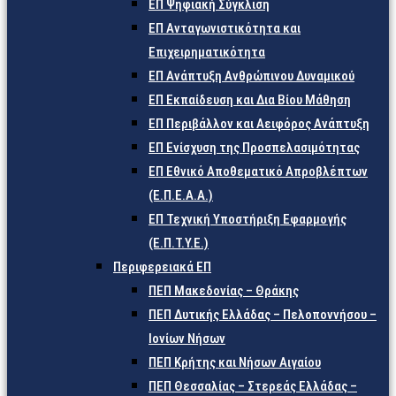
ΕΠ Ψηφιακή Σύγκλιση
ΕΠ Ανταγωνιστικότητα και
Επιχειρηματικότητα
ΕΠ Ανάπτυξη Ανθρώπινου Δυναμικού
ΕΠ Εκπαίδευση και Δια Βίου Μάθηση
ΕΠ Περιβάλλον και Αειφόρος Ανάπτυξη
ΕΠ Ενίσχυση της Προσπελασιμότητας
ΕΠ Εθνικό Αποθεματικό Απροβλέπτων
(Ε.Π.Ε.Α.Α.)
ΕΠ Τεχνική Υποστήριξη Εφαρμογής
(Ε.Π.Τ.Υ.Ε.)
Περιφερειακά ΕΠ
ΠΕΠ Μακεδονίας – Θράκης
ΠΕΠ Δυτικής Ελλάδας – Πελοποννήσου –
Ιονίων Νήσων
ΠΕΠ Κρήτης και Νήσων Αιγαίου
ΠΕΠ Θεσσαλίας – Στερεάς Ελλάδας –