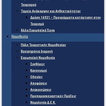
Τουρισμού
Ταμείο Ανάκαμψης και Ανθεκτικότητας
Δράση 16921 – Προγράμματα κατάρτισης στον
Τουρισμό
Άλλα Ευρωπαϊκά Έργα
Νομοθεσία
Πύλη Τουριστικής Νομοθεσίας
Βραχυχρόνια διαμονή
Ευρωπαϊκή Νομοθεσία
Συνθήκες
Κανονισμοί
Οδηγίες
Αποφάσεις
Ανακοινώσεις
Προπαρασκευαστικές Πράξεις
Νομολογία Δ.Ε.Κ.