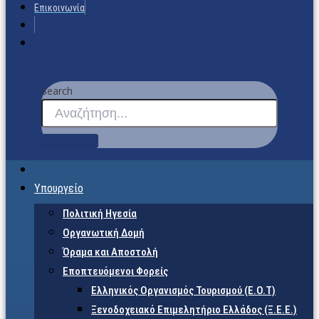
Επικοινωνία
Search
Υπουργείο
Πολιτική Ηγεσία
Οργανωτική Δομή
Όραμα και Αποστολή
Εποπτευόμενοι Φορείς
Eλληνικός Οργανισμός Τουρισμού (Ε.Ο.Τ)
Ξενοδοχειακό Επιμελητήριο Ελλάδος (Ξ.Ε.Ε.)