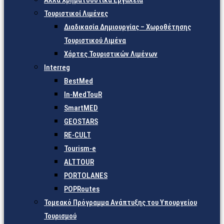
Άλλα Χρηματοδοτικά Εργαλεία
Τουριστικοί Λιμένες
Διαδικασία Δημιουργίας – Χωροθέτησης
Τουριστικού Λιμένα
Χάρτες Τουριστικών Λιμένων
Interreg
BestMed
In-MedTouR
SmartMED
GEOSTARS
RE-CULT
Tourism-e
ALTTOUR
PORTOLANES
POPRoutes
Τομεακό Πρόγραμμα Ανάπτυξης του Υπουργείου
Τουρισμού