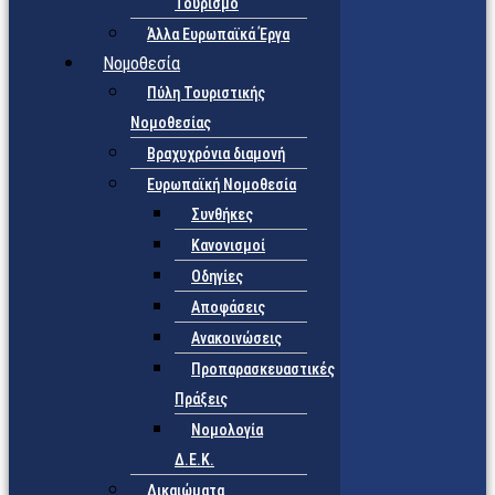
Τουρισμό
Άλλα Ευρωπαϊκά Έργα
Νομοθεσία
Πύλη Τουριστικής
Νομοθεσίας
Βραχυχρόνια διαμονή
Ευρωπαϊκή Νομοθεσία
Συνθήκες
Κανονισμοί
Οδηγίες
Αποφάσεις
Ανακοινώσεις
Προπαρασκευαστικές
Πράξεις
Νομολογία
Δ.Ε.Κ.
Δικαιώματα