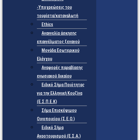
-Υποχρεώσεις του
τουρίστα/καταναλωτή
Ethics
Αναγγελία άσκησης
επαγγέλματος ξεναγού
Μονάδα Εσωτερικού
Ελέγχου
Αναφορές παραβίασης
ενωσιακού δικαίου
Ειδικό Σήμα Ποιότητας
για την Ελληνική Κουζίνα
(Ε.Σ.Π.Ε.Κ)
Σήμα Επισκέψιμου
Οινοποιείου (Σ.Ε.Ο.)
Ειδικό Σήμα
Αγροτουρισμού (Ε.Σ.Α.)