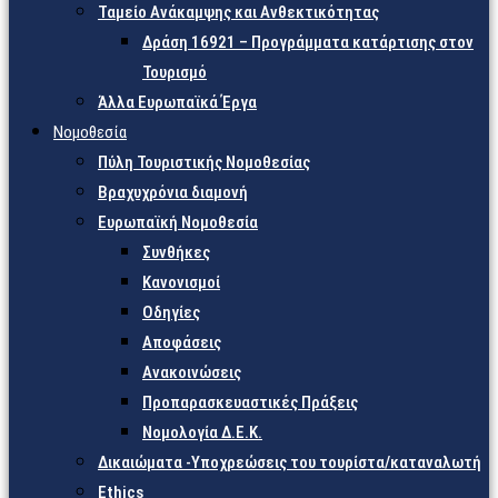
Ταμείο Ανάκαμψης και Ανθεκτικότητας
Δράση 16921 – Προγράμματα κατάρτισης στον
Τουρισμό
Άλλα Ευρωπαϊκά Έργα
Νομοθεσία
Πύλη Τουριστικής Νομοθεσίας
Βραχυχρόνια διαμονή
Ευρωπαϊκή Νομοθεσία
Συνθήκες
Κανονισμοί
Οδηγίες
Αποφάσεις
Ανακοινώσεις
Προπαρασκευαστικές Πράξεις
Νομολογία Δ.Ε.Κ.
Δικαιώματα -Υποχρεώσεις του τουρίστα/καταναλωτή
Ethics