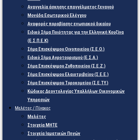
Αναγγελία άσκησης επαγγέλματος ξεναγού
Μονάδα Εσωτερικού Ελέγχου
Αναφορές παραβίασης ενωσιακού δικαίου
Ειδικό Σήμα Ποιότητας για την Ελληνική Κουζίνα
(Ε.Σ.Π.Ε.Κ)
Σήμα Επισκέψιμου Οινοποιείου (Σ.Ε.Ο.)
Ειδικό Σήμα Αγροτουρισμού (Ε.Σ.Α.)
Σήμα Επισκέψιμου Ζυθοποιείου (Σ.Ε.Ζ.)
Σήμα Επισκέψιμου Ελαιοτριβείου (Σ.Ε.Ε.)
Σήμα Επισκέψιμου Τυροκομείου (Σ.Ε.TY.)
Κώδικας Δεοντολογίας Υπαλλήλων Οικονομικών
Υπηρεσιών
Μελέτες / Πίνακες
Μελέτες
Στοιχεία ΜΗΤΕ
Στοιχεία Ιαματικών Πηγών