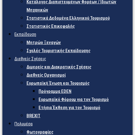
Κατάλογος Διαπιστευμένων Φορέων / Ιδιωτών
Μηχανικών
Στατιστικά Δεδομένα Ελληνικού Τουρισμού
Στατιστικός Επικεφαλής
Εκπαίδευση
Μητρώο Ξεναγών
Σχολές Τουριστικής Εκπαίδευσης
Διεθνείς Σχέσεις
Διμερείς και Διακρατικές Σχέσεις
Διεθνείς Οργανισμοί
Ευρωπαϊκή Ένωση και Τουρισμός
Πρόγραμμα EDEN
Ευρωπαϊκό Φόρουμ για τον Τουρισμό
Ετήσια Έκθεση για τον Τουρισμό
BREXIT
Πολυμέσα
Φωτογραφίες