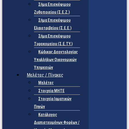
Σήμα Επισκέψιμου
Ζυθοποιείου (Σ.Ε.Ζ.)
Σήμα Επισκέψιμου
Ελαιοτριβείου (Σ.Ε.Ε.)
Σήμα Επισκέψιμου
Τυροκομείου (Σ.Ε.TY.)
Κώδικας Δεοντολογίας
Υπαλλήλων Οικονομικών
Υπηρεσιών
Μελέτες / Πίνακες
Μελέτες
Στοιχεία ΜΗΤΕ
Στοιχεία Ιαματικών
Πηγών
Κατάλογος
Διαπιστευμένων Φορέων /