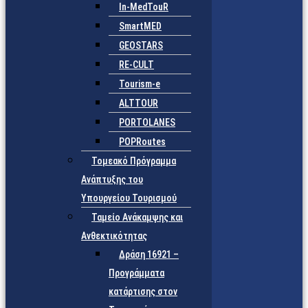
In-MedTouR
SmartMED
GEOSTARS
RE-CULT
Tourism-e
ALTTOUR
PORTOLANES
POPRoutes
Τομεακό Πρόγραμμα
Ανάπτυξης του
Υπουργείου Τουρισμού
Ταμείο Ανάκαμψης και
Ανθεκτικότητας
Δράση 16921 –
Προγράμματα
κατάρτισης στον