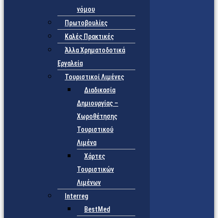
νόμου
Πρωτοβουλίες
Καλές Πρακτικές
Άλλα Χρηματοδοτικά
Εργαλεία
Τουριστικοί Λιμένες
Διαδικασία
Δημιουργίας –
Χωροθέτησης
Τουριστικού
Λιμένα
Χάρτες
Τουριστικών
Λιμένων
Interreg
BestMed