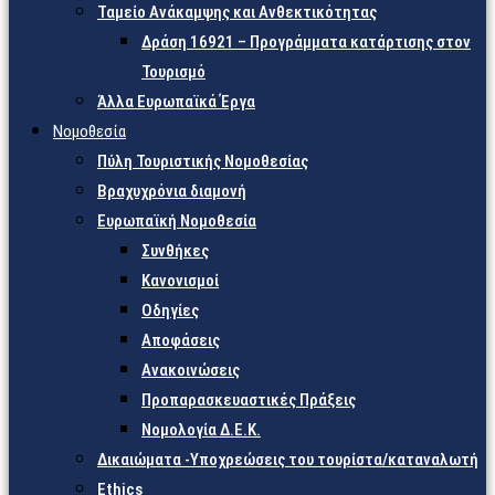
Ταμείο Ανάκαμψης και Ανθεκτικότητας
Δράση 16921 – Προγράμματα κατάρτισης στον
Τουρισμό
Άλλα Ευρωπαϊκά Έργα
Νομοθεσία
Πύλη Τουριστικής Νομοθεσίας
Βραχυχρόνια διαμονή
Ευρωπαϊκή Νομοθεσία
Συνθήκες
Κανονισμοί
Οδηγίες
Αποφάσεις
Ανακοινώσεις
Προπαρασκευαστικές Πράξεις
Νομολογία Δ.Ε.Κ.
Δικαιώματα -Υποχρεώσεις του τουρίστα/καταναλωτή
Ethics