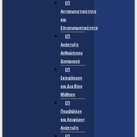
ΕΠ
Ανταγωνιστικότητα
και
Επιχειρηματικότητα
ΕΠ
Ανάπτυξη
Ανθρώπινου
Δυναμικού
ΕΠ
Εκπαίδευση
και Δια Βίου
Μάθηση
ΕΠ
Περιβάλλον
και Αειφόρος
Ανάπτυξη
ΕΠ