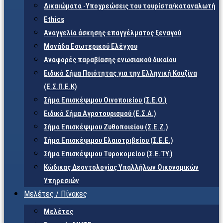
Δικαιώματα -Υποχρεώσεις του τουρίστα/καταναλωτή
Ethics
Αναγγελία άσκησης επαγγέλματος ξεναγού
Μονάδα Εσωτερικού Ελέγχου
Αναφορές παραβίασης ενωσιακού δικαίου
Ειδικό Σήμα Ποιότητας για την Ελληνική Κουζίνα
(Ε.Σ.Π.Ε.Κ)
Σήμα Επισκέψιμου Οινοποιείου (Σ.Ε.Ο.)
Ειδικό Σήμα Αγροτουρισμού (Ε.Σ.Α.)
Σήμα Επισκέψιμου Ζυθοποιείου (Σ.Ε.Ζ.)
Σήμα Επισκέψιμου Ελαιοτριβείου (Σ.Ε.Ε.)
Σήμα Επισκέψιμου Τυροκομείου (Σ.Ε.TY.)
Κώδικας Δεοντολογίας Υπαλλήλων Οικονομικών
Υπηρεσιών
Μελέτες / Πίνακες
Μελέτες