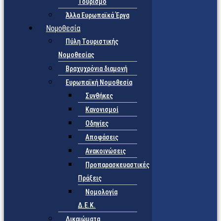
Τουρισμό
Άλλα Ευρωπαϊκά Έργα
Νομοθεσία
Πύλη Τουριστικής
Νομοθεσίας
Βραχυχρόνια διαμονή
Ευρωπαϊκή Νομοθεσία
Συνθήκες
Κανονισμοί
Οδηγίες
Αποφάσεις
Ανακοινώσεις
Προπαρασκευαστικές
Πράξεις
Νομολογία
Δ.Ε.Κ.
Δικαιώματα