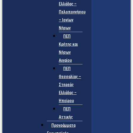
Ελλάδας –
Πελοποννήσου
– Ιονίων
Νήσων
ΠΕΠ
Κρήτης και
Νήσων
Αιγαίου
ΠΕΠ
Θεσσαλίας –
Στερεάς
Ελλάδας –
Ηπείρου
ΠΕΠ
Αττικής
Προγράμματα