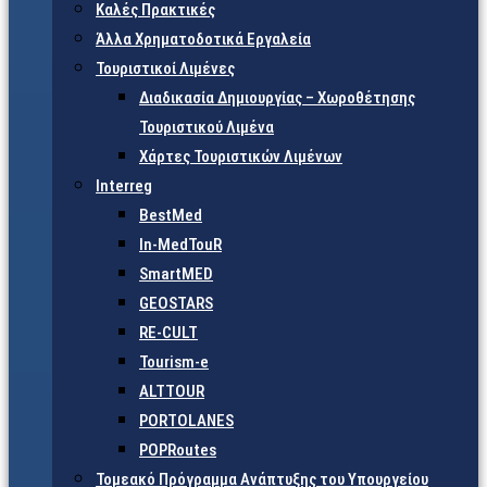
Καλές Πρακτικές
Άλλα Χρηματοδοτικά Εργαλεία
Τουριστικοί Λιμένες
Διαδικασία Δημιουργίας – Χωροθέτησης
Τουριστικού Λιμένα
Χάρτες Τουριστικών Λιμένων
Interreg
BestMed
In-MedTouR
SmartMED
GEOSTARS
RE-CULT
Tourism-e
ALTTOUR
PORTOLANES
POPRoutes
Τομεακό Πρόγραμμα Ανάπτυξης του Υπουργείου