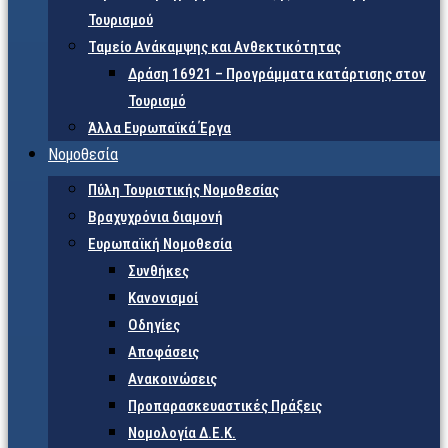
Τουρισμού
Ταμείο Ανάκαμψης και Ανθεκτικότητας
Δράση 16921 – Προγράμματα κατάρτισης στον
Τουρισμό
Άλλα Ευρωπαϊκά Έργα
Νομοθεσία
Πύλη Τουριστικής Νομοθεσίας
Βραχυχρόνια διαμονή
Ευρωπαϊκή Νομοθεσία
Συνθήκες
Κανονισμοί
Οδηγίες
Αποφάσεις
Ανακοινώσεις
Προπαρασκευαστικές Πράξεις
Νομολογία Δ.Ε.Κ.