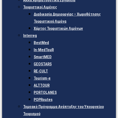
Άλλα Χρηματοδοτικά Εργαλεία
Τουριστικοί Λιμένες
Διαδικασία Δημιουργίας – Χωροθέτησης
Τουριστικού Λιμένα
Χάρτες Τουριστικών Λιμένων
Interreg
BestMed
In-MedTouR
SmartMED
GEOSTARS
RE-CULT
Tourism-e
ALTTOUR
PORTOLANES
POPRoutes
Τομεακό Πρόγραμμα Ανάπτυξης του Υπουργείου
Τουρισμού