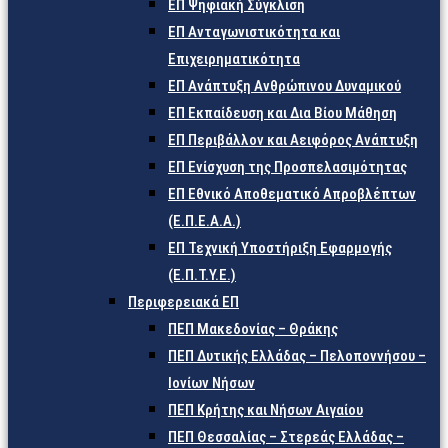
ΕΠ Ψηφιακή Σύγκλιση
ΕΠ Ανταγωνιστικότητα και
Επιχειρηματικότητα
ΕΠ Ανάπτυξη Ανθρώπινου Δυναμικού
ΕΠ Εκπαίδευση και Δια Βίου Μάθηση
ΕΠ Περιβάλλον και Αειφόρος Ανάπτυξη
ΕΠ Ενίσχυση της Προσπελασιμότητας
ΕΠ Εθνικό Αποθεματικό Απροβλέπτων
(Ε.Π.Ε.Α.Α.)
ΕΠ Τεχνική Υποστήριξη Εφαρμογής
(Ε.Π.Τ.Υ.Ε.)
Περιφερειακά ΕΠ
ΠΕΠ Μακεδονίας – Θράκης
ΠΕΠ Δυτικής Ελλάδας – Πελοποννήσου –
Ιονίων Νήσων
ΠΕΠ Κρήτης και Νήσων Αιγαίου
ΠΕΠ Θεσσαλίας – Στερεάς Ελλάδας –