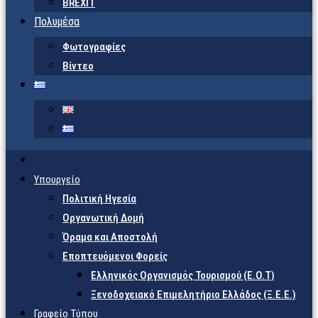
BREXIT
Πολυμέσα
Φωτογραφίες
Βίντεο
Υπουργείο
Πολιτική Ηγεσία
Οργανωτική Δομή
Όραμα και Αποστολή
Εποπτευόμενοι Φορείς
Eλληνικός Οργανισμός Τουρισμού (Ε.Ο.Τ)
Ξενοδοχειακό Επιμελητήριο Ελλάδος (Ξ.Ε.Ε.)
Γραφείο Τύπου