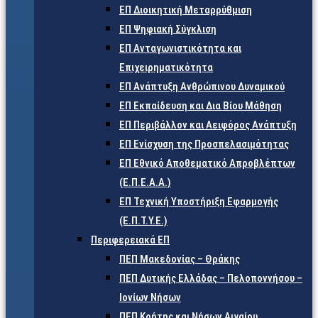
ΕΠ Διοικητική Μεταρρύθμιση
ΕΠ Ψηφιακή Σύγκλιση
ΕΠ Ανταγωνιστικότητα και
Επιχειρηματικότητα
ΕΠ Ανάπτυξη Ανθρώπινου Δυναμικού
ΕΠ Εκπαίδευση και Δια Βίου Μάθηση
ΕΠ Περιβάλλον και Αειφόρος Ανάπτυξη
ΕΠ Ενίσχυση της Προσπελασιμότητας
ΕΠ Εθνικό Αποθεματικό Απροβλέπτων
(Ε.Π.Ε.Α.Α.)
ΕΠ Τεχνική Υποστήριξη Εφαρμογής
(Ε.Π.Τ.Υ.Ε.)
Περιφερειακά ΕΠ
ΠΕΠ Μακεδονίας – Θράκης
ΠΕΠ Δυτικής Ελλάδας – Πελοποννήσου –
Ιονίων Νήσων
ΠΕΠ Κρήτης και Νήσων Αιγαίου