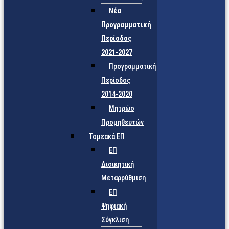
Νέα
Προγραμματική
Περίοδος
2021-2027
Προγραμματική
Περίοδος
2014-2020
Μητρώο
Προμηθευτών
Τομεακά ΕΠ
ΕΠ
Διοικητική
Μεταρρύθμιση
ΕΠ
Ψηφιακή
Σύγκλιση