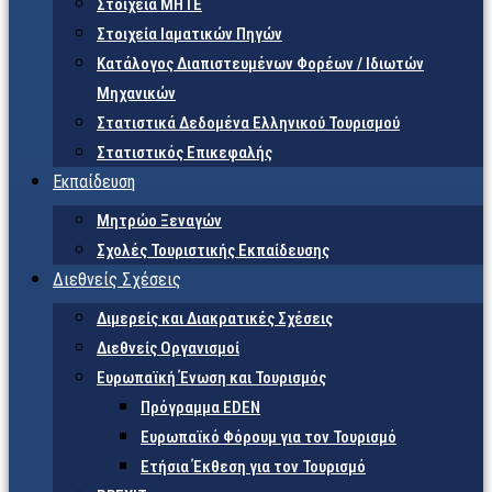
Στοιχεία ΜΗΤΕ
Στοιχεία Ιαματικών Πηγών
Κατάλογος Διαπιστευμένων Φορέων / Ιδιωτών
Μηχανικών
Στατιστικά Δεδομένα Ελληνικού Τουρισμού
Στατιστικός Επικεφαλής
Εκπαίδευση
Μητρώο Ξεναγών
Σχολές Τουριστικής Εκπαίδευσης
Διεθνείς Σχέσεις
Διμερείς και Διακρατικές Σχέσεις
Διεθνείς Οργανισμοί
Ευρωπαϊκή Ένωση και Τουρισμός
Πρόγραμμα EDEN
Ευρωπαϊκό Φόρουμ για τον Τουρισμό
Ετήσια Έκθεση για τον Τουρισμό