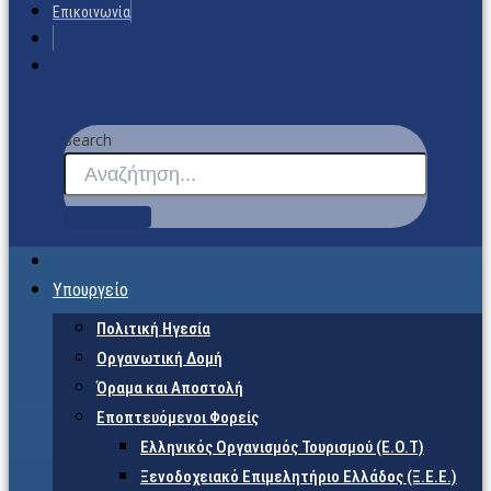
Επικοινωνία
Search
Υπουργείο
Πολιτική Ηγεσία
Οργανωτική Δομή
Όραμα και Αποστολή
Εποπτευόμενοι Φορείς
Eλληνικός Οργανισμός Τουρισμού (Ε.Ο.Τ)
Ξενοδοχειακό Επιμελητήριο Ελλάδος (Ξ.Ε.Ε.)