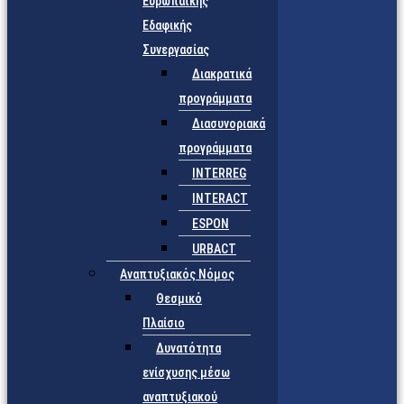
Ευρωπαϊκής
Εδαφικής
Συνεργασίας
Διακρατικά
προγράμματα
Διασυνοριακά
προγράμματα
INTERREG
INTERACT
ESPON
URBACT
Αναπτυξιακός Νόμος
Θεσμικό
Πλαίσιο
Δυνατότητα
ενίσχυσης μέσω
αναπτυξιακού