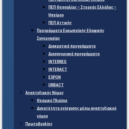
ΠΕΠ Θεσσαλίας – Στερεάς Ελλάδας –
Ηπείρου
ΠΕΠ Αττικής
Προγράμματα Ευρωπαϊκής Εδαφικής
Συνεργασίας
Διακρατικά προγράμματα
Διασυνοριακά προγράμματα
INTERREG
INTERACT
ESPON
URBACT
Αναπτυξιακός Νόμος
Θεσμικό Πλαίσιο
Δυνατότητα ενίσχυσης μέσω αναπτυξιακού
νόμου
Πρωτοβουλίες