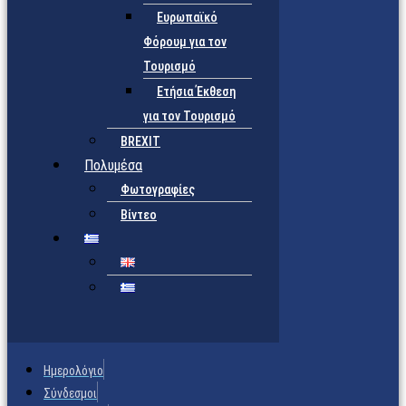
Ευρωπαϊκό
Φόρουμ για τον
Τουρισμό
Ετήσια Έκθεση
για τον Τουρισμό
BREXIT
Πολυμέσα
Φωτογραφίες
Βίντεο
Ημερολόγιο
Σύνδεσμοι