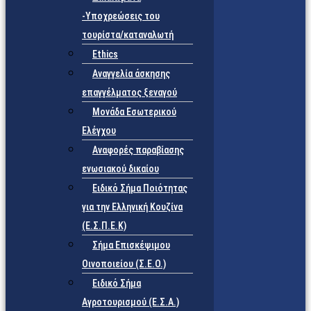
-Υποχρεώσεις του
τουρίστα/καταναλωτή
Ethics
Αναγγελία άσκησης
επαγγέλματος ξεναγού
Μονάδα Εσωτερικού
Ελέγχου
Αναφορές παραβίασης
ενωσιακού δικαίου
Ειδικό Σήμα Ποιότητας
για την Ελληνική Κουζίνα
(Ε.Σ.Π.Ε.Κ)
Σήμα Επισκέψιμου
Οινοποιείου (Σ.Ε.Ο.)
Ειδικό Σήμα
Αγροτουρισμού (Ε.Σ.Α.)