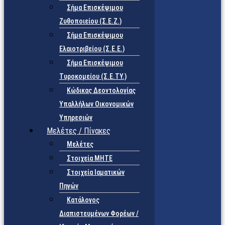
Σήμα Επισκέψιμου
Ζυθοποιείου (Σ.Ε.Ζ.)
Σήμα Επισκέψιμου
Ελαιοτριβείου (Σ.Ε.Ε.)
Σήμα Επισκέψιμου
Τυροκομείου (Σ.Ε.TY.)
Κώδικας Δεοντολογίας
Υπαλλήλων Οικονομικών
Υπηρεσιών
Μελέτες / Πίνακες
Μελέτες
Στοιχεία ΜΗΤΕ
Στοιχεία Ιαματικών
Πηγών
Κατάλογος
Διαπιστευμένων Φορέων /