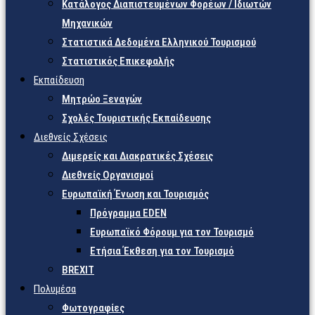
Κατάλογος Διαπιστευμένων Φορέων / Ιδιωτών
Μηχανικών
Στατιστικά Δεδομένα Ελληνικού Τουρισμού
Στατιστικός Επικεφαλής
Εκπαίδευση
Μητρώο Ξεναγών
Σχολές Τουριστικής Εκπαίδευσης
Διεθνείς Σχέσεις
Διμερείς και Διακρατικές Σχέσεις
Διεθνείς Οργανισμοί
Ευρωπαϊκή Ένωση και Τουρισμός
Πρόγραμμα EDEN
Ευρωπαϊκό Φόρουμ για τον Τουρισμό
Ετήσια Έκθεση για τον Τουρισμό
BREXIT
Πολυμέσα
Φωτογραφίες