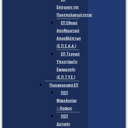
Ενίσχυση της
Προσπελασιμότητας
ΕΠ Εθνικό
Αποθεματικό
Απροβλέπτων
(Ε.Π.Ε.Α.Α.)
ΕΠ Τεχνική
Υποστήριξη
Εφαρμογής
(Ε.Π.Τ.Υ.Ε.)
Περιφερειακά ΕΠ
ΠΕΠ
Μακεδονίας
– Θράκης
ΠΕΠ
Δυτικής