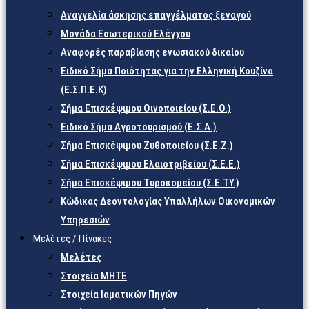
Αναγγελία άσκησης επαγγέλματος ξεναγού
Μονάδα Εσωτερικού Ελέγχου
Αναφορές παραβίασης ενωσιακού δικαίου
Ειδικό Σήμα Ποιότητας για την Ελληνική Κουζίνα
(Ε.Σ.Π.Ε.Κ)
Σήμα Επισκέψιμου Οινοποιείου (Σ.Ε.Ο.)
Ειδικό Σήμα Αγροτουρισμού (Ε.Σ.Α.)
Σήμα Επισκέψιμου Ζυθοποιείου (Σ.Ε.Ζ.)
Σήμα Επισκέψιμου Ελαιοτριβείου (Σ.Ε.Ε.)
Σήμα Επισκέψιμου Τυροκομείου (Σ.Ε.TY.)
Κώδικας Δεοντολογίας Υπαλλήλων Οικονομικών
Υπηρεσιών
Μελέτες / Πίνακες
Μελέτες
Στοιχεία ΜΗΤΕ
Στοιχεία Ιαματικών Πηγών