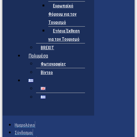
Ευρωπαϊκό
Φόρουμ για τον
Τουρισμό
Ετήσια Έκθεση
για τον Τουρισμό
BREXIT
Πολυμέσα
Φωτογραφίες
Βίντεο
Ημερολόγιο
Σύνδεσμοι