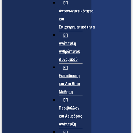
ΕΠ
Ανταγωνιστικότητα
και
Επιχειρηματικότητα
ΕΠ
Ανάπτυξη
Ανθρώπινου
Δυναμικού
ΕΠ
Εκπαίδευση
και Δια Βίου
Μάθηση
ΕΠ
Περιβάλλον
και Αειφόρος
Ανάπτυξη
ΕΠ