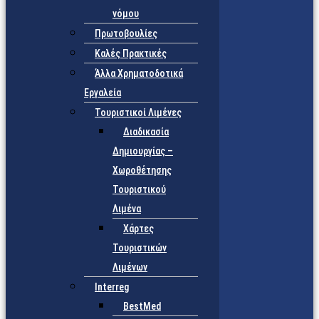
νόμου
Πρωτοβουλίες
Καλές Πρακτικές
Άλλα Χρηματοδοτικά
Εργαλεία
Τουριστικοί Λιμένες
Διαδικασία
Δημιουργίας –
Χωροθέτησης
Τουριστικού
Λιμένα
Χάρτες
Τουριστικών
Λιμένων
Interreg
BestMed