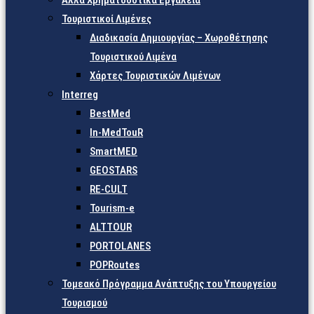
Άλλα Χρηματοδοτικά Εργαλεία
Τουριστικοί Λιμένες
Διαδικασία Δημιουργίας – Χωροθέτησης
Τουριστικού Λιμένα
Χάρτες Τουριστικών Λιμένων
Interreg
BestMed
In-MedTouR
SmartMED
GEOSTARS
RE-CULT
Tourism-e
ALTTOUR
PORTOLANES
POPRoutes
Τομεακό Πρόγραμμα Ανάπτυξης του Υπουργείου
Τουρισμού