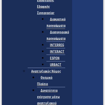
Ευρωπαϊκής
Εδαφικής
Συνεργασίας
Διακρατικά
προγράμματα
Διασυνοριακά
προγράμματα
INTERREG
INTERACT
ESPON
URBACT
Αναπτυξιακός Νόμος
Θεσμικό
Πλαίσιο
Δυνατότητα
ενίσχυσης μέσω
αναπτυξιακού