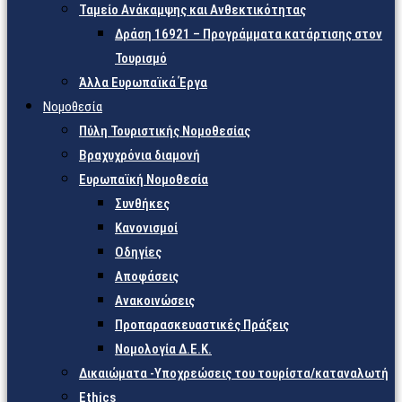
Ταμείο Ανάκαμψης και Ανθεκτικότητας
Δράση 16921 – Προγράμματα κατάρτισης στον
Τουρισμό
Άλλα Ευρωπαϊκά Έργα
Νομοθεσία
Πύλη Τουριστικής Νομοθεσίας
Βραχυχρόνια διαμονή
Ευρωπαϊκή Νομοθεσία
Συνθήκες
Κανονισμοί
Οδηγίες
Αποφάσεις
Ανακοινώσεις
Προπαρασκευαστικές Πράξεις
Νομολογία Δ.Ε.Κ.
Δικαιώματα -Υποχρεώσεις του τουρίστα/καταναλωτή
Ethics