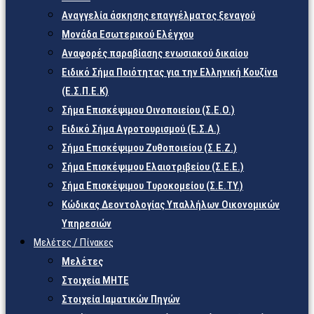
Αναγγελία άσκησης επαγγέλματος ξεναγού
Μονάδα Εσωτερικού Ελέγχου
Αναφορές παραβίασης ενωσιακού δικαίου
Ειδικό Σήμα Ποιότητας για την Ελληνική Κουζίνα
(Ε.Σ.Π.Ε.Κ)
Σήμα Επισκέψιμου Οινοποιείου (Σ.Ε.Ο.)
Ειδικό Σήμα Αγροτουρισμού (Ε.Σ.Α.)
Σήμα Επισκέψιμου Ζυθοποιείου (Σ.Ε.Ζ.)
Σήμα Επισκέψιμου Ελαιοτριβείου (Σ.Ε.Ε.)
Σήμα Επισκέψιμου Τυροκομείου (Σ.Ε.TY.)
Κώδικας Δεοντολογίας Υπαλλήλων Οικονομικών
Υπηρεσιών
Μελέτες / Πίνακες
Μελέτες
Στοιχεία ΜΗΤΕ
Στοιχεία Ιαματικών Πηγών