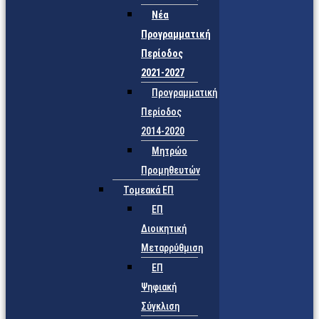
Νέα
Προγραμματική
Περίοδος
2021-2027
Προγραμματική
Περίοδος
2014-2020
Μητρώο
Προμηθευτών
Τομεακά ΕΠ
ΕΠ
Διοικητική
Μεταρρύθμιση
ΕΠ
Ψηφιακή
Σύγκλιση