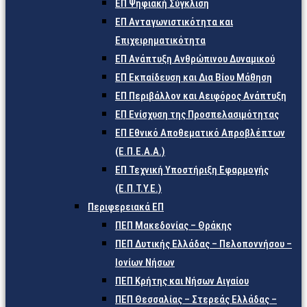
ΕΠ Ψηφιακή Σύγκλιση
ΕΠ Ανταγωνιστικότητα και
Επιχειρηματικότητα
ΕΠ Ανάπτυξη Ανθρώπινου Δυναμικού
ΕΠ Εκπαίδευση και Δια Βίου Μάθηση
ΕΠ Περιβάλλον και Αειφόρος Ανάπτυξη
ΕΠ Ενίσχυση της Προσπελασιμότητας
ΕΠ Εθνικό Αποθεματικό Απροβλέπτων
(Ε.Π.Ε.Α.Α.)
ΕΠ Τεχνική Υποστήριξη Εφαρμογής
(Ε.Π.Τ.Υ.Ε.)
Περιφερειακά ΕΠ
ΠΕΠ Μακεδονίας – Θράκης
ΠΕΠ Δυτικής Ελλάδας – Πελοποννήσου –
Ιονίων Νήσων
ΠΕΠ Κρήτης και Νήσων Αιγαίου
ΠΕΠ Θεσσαλίας – Στερεάς Ελλάδας –