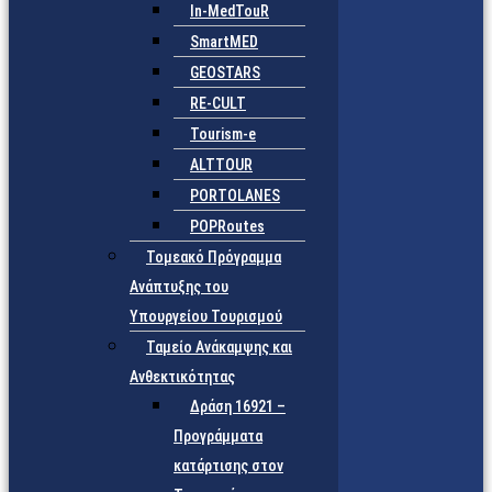
In-MedTouR
SmartMED
GEOSTARS
RE-CULT
Tourism-e
ALTTOUR
PORTOLANES
POPRoutes
Τομεακό Πρόγραμμα
Ανάπτυξης του
Υπουργείου Τουρισμού
Ταμείο Ανάκαμψης και
Ανθεκτικότητας
Δράση 16921 –
Προγράμματα
κατάρτισης στον