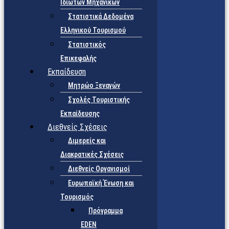
Ιδιωτών Μηχανικών
Στατιστικά Δεδομένα
Ελληνικού Τουρισμού
Στατιστικός
Επικεφαλής
Εκπαίδευση
Μητρώο Ξεναγών
Σχολές Τουριστικής
Εκπαίδευσης
Διεθνείς Σχέσεις
Διμερείς και
Διακρατικές Σχέσεις
Διεθνείς Οργανισμοί
Ευρωπαϊκή Ένωση και
Τουρισμός
Πρόγραμμα
EDEN