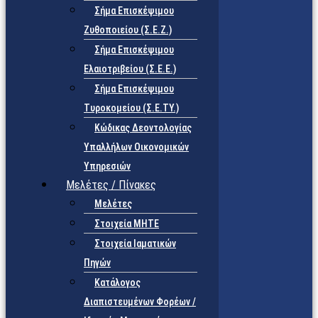
Σήμα Επισκέψιμου
Ζυθοποιείου (Σ.Ε.Ζ.)
Σήμα Επισκέψιμου
Ελαιοτριβείου (Σ.Ε.Ε.)
Σήμα Επισκέψιμου
Τυροκομείου (Σ.Ε.TY.)
Κώδικας Δεοντολογίας
Υπαλλήλων Οικονομικών
Υπηρεσιών
Μελέτες / Πίνακες
Μελέτες
Στοιχεία ΜΗΤΕ
Στοιχεία Ιαματικών
Πηγών
Κατάλογος
Διαπιστευμένων Φορέων /