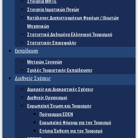
Στοιχεία ΜΗΤΕ
Στοιχεία Ιαματικών Πηγών
Κατάλογος Διαπιστευμένων Φορέων / Ιδιωτών
Μηχανικών
Στατιστικά Δεδομένα Ελληνικού Τουρισμού
Στατιστικός Επικεφαλής
Εκπαίδευση
Μητρώο Ξεναγών
Σχολές Τουριστικής Εκπαίδευσης
Διεθνείς Σχέσεις
Διμερείς και Διακρατικές Σχέσεις
Διεθνείς Οργανισμοί
Ευρωπαϊκή Ένωση και Τουρισμός
Πρόγραμμα EDEN
Ευρωπαϊκό Φόρουμ για τον Τουρισμό
Ετήσια Έκθεση για τον Τουρισμό