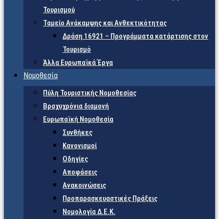
Τουρισμού
Ταμείο Ανάκαμψης και Ανθεκτικότητας
Δράση 16921 – Προγράμματα κατάρτισης στον
Τουρισμό
Άλλα Ευρωπαϊκά Έργα
Νομοθεσία
Πύλη Τουριστικής Νομοθεσίας
Βραχυχρόνια διαμονή
Ευρωπαϊκή Νομοθεσία
Συνθήκες
Κανονισμοί
Οδηγίες
Αποφάσεις
Ανακοινώσεις
Προπαρασκευαστικές Πράξεις
Νομολογία Δ.Ε.Κ.