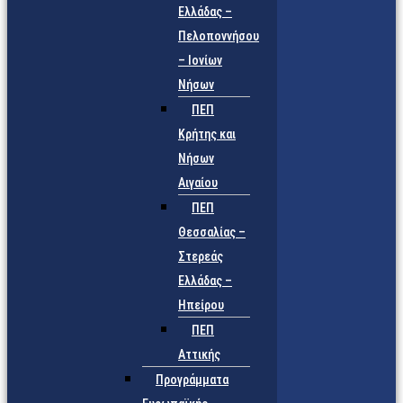
Ελλάδας –
Πελοποννήσου
– Ιονίων
Νήσων
ΠΕΠ
Κρήτης και
Νήσων
Αιγαίου
ΠΕΠ
Θεσσαλίας –
Στερεάς
Ελλάδας –
Ηπείρου
ΠΕΠ
Αττικής
Προγράμματα