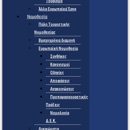
Τουρισμό
Άλλα Ευρωπαϊκά Έργα
Νομοθεσία
Πύλη Τουριστικής
Νομοθεσίας
Βραχυχρόνια διαμονή
Ευρωπαϊκή Νομοθεσία
Συνθήκες
Κανονισμοί
Οδηγίες
Αποφάσεις
Ανακοινώσεις
Προπαρασκευαστικές
Πράξεις
Νομολογία
Δ.Ε.Κ.
Δικαιώματα