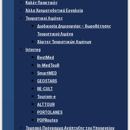
Καλές Πρακτικές
Άλλα Χρηματοδοτικά Εργαλεία
Τουριστικοί Λιμένες
Διαδικασία Δημιουργίας – Χωροθέτησης
Τουριστικού Λιμένα
Χάρτες Τουριστικών Λιμένων
Interreg
BestMed
In-MedTouR
SmartMED
GEOSTARS
RE-CULT
Tourism-e
ALTTOUR
PORTOLANES
POPRoutes
Τομεακό Πρόγραμμα Ανάπτυξης του Υπουργείου