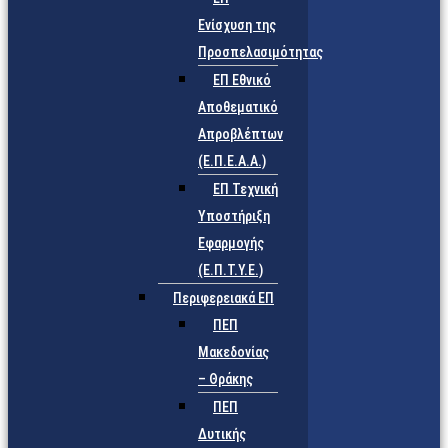
Ενίσχυση της
Προσπελασιμότητας
ΕΠ Εθνικό
Αποθεματικό
Απροβλέπτων
(Ε.Π.Ε.Α.Α.)
ΕΠ Τεχνική
Υποστήριξη
Εφαρμογής
(Ε.Π.Τ.Υ.Ε.)
Περιφερειακά ΕΠ
ΠΕΠ
Μακεδονίας
– Θράκης
ΠΕΠ
Δυτικής