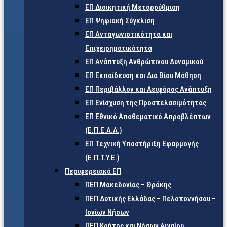
ΕΠ Διοικητική Μεταρρύθμιση
ΕΠ Ψηφιακή Σύγκλιση
ΕΠ Ανταγωνιστικότητα και
Επιχειρηματικότητα
ΕΠ Ανάπτυξη Ανθρώπινου Δυναμικού
ΕΠ Εκπαίδευση και Δια Βίου Μάθηση
ΕΠ Περιβάλλον και Αειφόρος Ανάπτυξη
ΕΠ Ενίσχυση της Προσπελασιμότητας
ΕΠ Εθνικό Αποθεματικό Απροβλέπτων
(Ε.Π.Ε.Α.Α.)
ΕΠ Τεχνική Υποστήριξη Εφαρμογής
(Ε.Π.Τ.Υ.Ε.)
Περιφερειακά ΕΠ
ΠΕΠ Μακεδονίας – Θράκης
ΠΕΠ Δυτικής Ελλάδας – Πελοποννήσου –
Ιονίων Νήσων
ΠΕΠ Κρήτης και Νήσων Αιγαίου