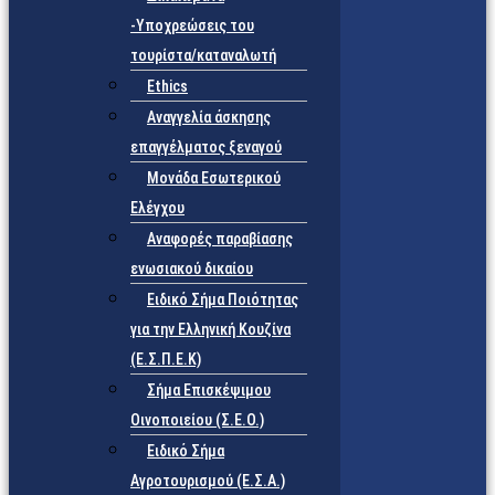
-Υποχρεώσεις του
τουρίστα/καταναλωτή
Ethics
Αναγγελία άσκησης
επαγγέλματος ξεναγού
Μονάδα Εσωτερικού
Ελέγχου
Αναφορές παραβίασης
ενωσιακού δικαίου
Ειδικό Σήμα Ποιότητας
για την Ελληνική Κουζίνα
(Ε.Σ.Π.Ε.Κ)
Σήμα Επισκέψιμου
Οινοποιείου (Σ.Ε.Ο.)
Ειδικό Σήμα
Αγροτουρισμού (Ε.Σ.Α.)