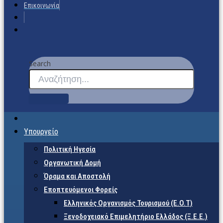
Επικοινωνία
Search
Υπουργείο
Πολιτική Ηγεσία
Οργανωτική Δομή
Όραμα και Αποστολή
Εποπτευόμενοι Φορείς
Eλληνικός Οργανισμός Τουρισμού (Ε.Ο.Τ)
Ξενοδοχειακό Επιμελητήριο Ελλάδος (Ξ.Ε.Ε.)