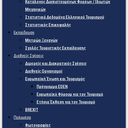
Κατάλογος Διαπιστευμένων Φορέων / Ιδιωτών
Μηχανικών
Στατιστικά Δεδομένα Ελληνικού Τουρισμού
Στατιστικός Επικεφαλής
Εκπαίδευση
Μητρώο Ξεναγών
Σχολές Τουριστικής Εκπαίδευσης
Διεθνείς Σχέσεις
Διμερείς και Διακρατικές Σχέσεις
Διεθνείς Οργανισμοί
Ευρωπαϊκή Ένωση και Τουρισμός
Πρόγραμμα EDEN
Ευρωπαϊκό Φόρουμ για τον Τουρισμό
Ετήσια Έκθεση για τον Τουρισμό
BREXIT
Πολυμέσα
Φωτογραφίες