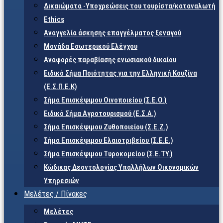
Δικαιώματα -Υποχρεώσεις του τουρίστα/καταναλωτή
Ethics
Αναγγελία άσκησης επαγγέλματος ξεναγού
Μονάδα Εσωτερικού Ελέγχου
Αναφορές παραβίασης ενωσιακού δικαίου
Ειδικό Σήμα Ποιότητας για την Ελληνική Κουζίνα
(Ε.Σ.Π.Ε.Κ)
Σήμα Επισκέψιμου Οινοποιείου (Σ.Ε.Ο.)
Ειδικό Σήμα Αγροτουρισμού (Ε.Σ.Α.)
Σήμα Επισκέψιμου Ζυθοποιείου (Σ.Ε.Ζ.)
Σήμα Επισκέψιμου Ελαιοτριβείου (Σ.Ε.Ε.)
Σήμα Επισκέψιμου Τυροκομείου (Σ.Ε.TY.)
Κώδικας Δεοντολογίας Υπαλλήλων Οικονομικών
Υπηρεσιών
Μελέτες / Πίνακες
Μελέτες