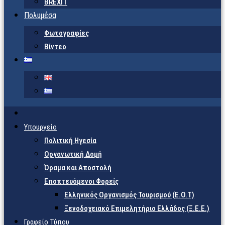
BREXIT
Πολυμέσα
Φωτογραφίες
Βίντεο
Υπουργείο
Πολιτική Ηγεσία
Οργανωτική Δομή
Όραμα και Αποστολή
Εποπτευόμενοι Φορείς
Eλληνικός Οργανισμός Τουρισμού (Ε.Ο.Τ)
Ξενοδοχειακό Επιμελητήριο Ελλάδος (Ξ.Ε.Ε.)
Γραφείο Τύπου