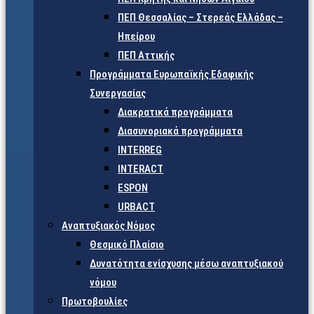
ΠΕΠ Θεσσαλίας – Στερεάς Ελλάδας –
Ηπείρου
ΠΕΠ Αττικής
Προγράμματα Ευρωπαϊκής Εδαφικής
Συνεργασίας
Διακρατικά προγράμματα
Διασυνοριακά προγράμματα
INTERREG
INTERACT
ESPON
URBACT
Αναπτυξιακός Νόμος
Θεσμικό Πλαίσιο
Δυνατότητα ενίσχυσης μέσω αναπτυξιακού
νόμου
Πρωτοβουλίες