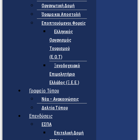
Οργανωτική Δομή
Όραμα και Αποστολή
Εποπτευόμενοι Φορείς
Eλληνικός
Οργανισμός
Τουρισμού
(Ε.Ο.Τ)
Ξενοδοχειακό
Επιμελητήριο
Ελλάδος (Ξ.Ε.Ε.)
Γραφείο Τύπου
Νέα – Ανακοινώσεις
Δελτία Τύπου
Επενδύσεις
ΕΣΠΑ
Επιτελική Δομή