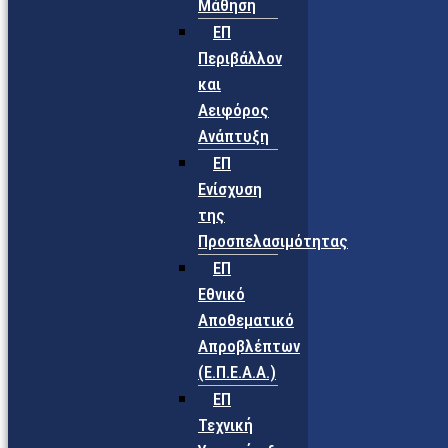
Μάθηση
ΕΠ
Περιβάλλον
και
Αειφόρος
Ανάπτυξη
ΕΠ
Ενίσχυση
της
Προσπελασιμότητας
ΕΠ
Εθνικό
Αποθεματικό
Απροβλέπτων
(Ε.Π.Ε.Α.Α.)
ΕΠ
Τεχνική