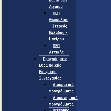
και Νήσων
Αιγαίου
ΠΕΠ
Θεσσαλίας
– Στερεάς
Ελλάδας –
Ηπείρου
ΠΕΠ
Αττικής
Προγράμματα
Ευρωπαϊκής
Εδαφικής
Συνεργασίας
Διακρατικά
προγράμματα
Διασυνοριακά
προγράμματα
INTERREG