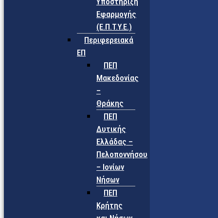
Υποστήριξη
Εφαρμογής
(Ε.Π.Τ.Υ.Ε.)
Περιφερειακά
ΕΠ
ΠΕΠ
Μακεδονίας
–
Θράκης
ΠΕΠ
Δυτικής
Ελλάδας –
Πελοποννήσου
– Ιονίων
Νήσων
ΠΕΠ
Κρήτης