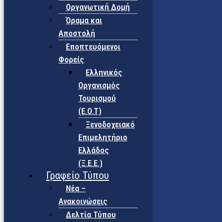
Οργανωτική Δομή
Όραμα και
Αποστολή
Εποπτευόμενοι
Φορείς
Eλληνικός
Οργανισμός
Τουρισμού
(Ε.Ο.Τ)
Ξενοδοχειακό
Επιμελητήριο
Ελλάδος
(Ξ.Ε.Ε.)
Γραφείο Τύπου
Νέα –
Ανακοινώσεις
Δελτία Τύπου