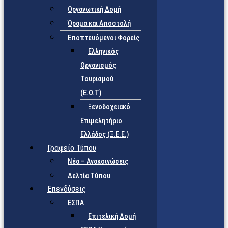
Οργανωτική Δομή
Όραμα και Αποστολή
Εποπτευόμενοι Φορείς
Eλληνικός
Οργανισμός
Τουρισμού
(Ε.Ο.Τ)
Ξενοδοχειακό
Επιμελητήριο
Ελλάδος (Ξ.Ε.Ε.)
Γραφείο Τύπου
Νέα – Ανακοινώσεις
Δελτία Τύπου
Επενδύσεις
ΕΣΠΑ
Επιτελική Δομή