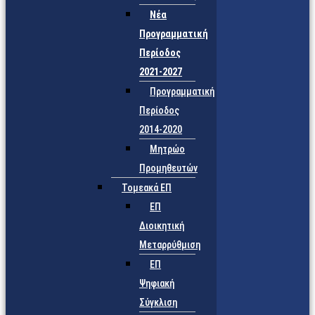
Νέα
Προγραμματική
Περίοδος
2021-2027
Προγραμματική
Περίοδος
2014-2020
Μητρώο
Προμηθευτών
Τομεακά ΕΠ
ΕΠ
Διοικητική
Μεταρρύθμιση
ΕΠ
Ψηφιακή
Σύγκλιση