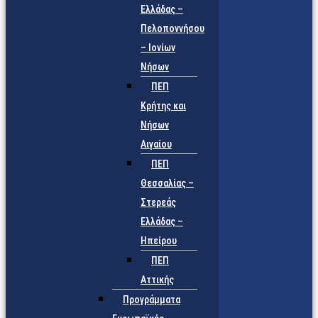
Ελλάδας –
Πελοποννήσου
– Ιονίων
Νήσων
ΠΕΠ
Κρήτης και
Νήσων
Αιγαίου
ΠΕΠ
Θεσσαλίας –
Στερεάς
Ελλάδας –
Ηπείρου
ΠΕΠ
Αττικής
Προγράμματα