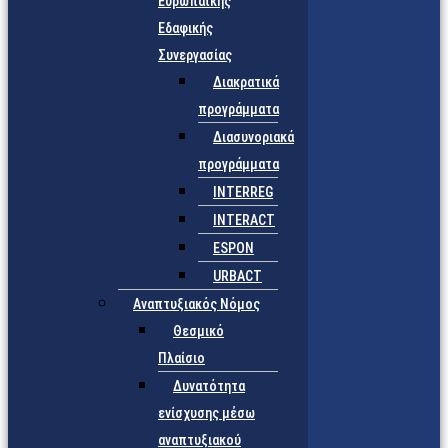
Ευρωπαϊκής
Εδαφικής
Συνεργασίας
Διακρατικά
προγράμματα
Διασυνοριακά
προγράμματα
INTERREG
INTERACT
ESPON
URBACT
Αναπτυξιακός Νόμος
Θεσμικό
Πλαίσιο
Δυνατότητα
ενίσχυσης μέσω
αναπτυξιακού