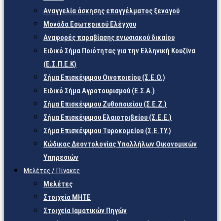
Αναγγελία άσκησης επαγγέλματος ξεναγού
Μονάδα Εσωτερικού Ελέγχου
Αναφορές παραβίασης ενωσιακού δικαίου
Ειδικό Σήμα Ποιότητας για την Ελληνική Κουζίνα
(Ε.Σ.Π.Ε.Κ)
Σήμα Επισκέψιμου Οινοποιείου (Σ.Ε.Ο.)
Ειδικό Σήμα Αγροτουρισμού (Ε.Σ.Α.)
Σήμα Επισκέψιμου Ζυθοποιείου (Σ.Ε.Ζ.)
Σήμα Επισκέψιμου Ελαιοτριβείου (Σ.Ε.Ε.)
Σήμα Επισκέψιμου Τυροκομείου (Σ.Ε.TY.)
Κώδικας Δεοντολογίας Υπαλλήλων Οικονομικών
Υπηρεσιών
Μελέτες / Πίνακες
Μελέτες
Στοιχεία ΜΗΤΕ
Στοιχεία Ιαματικών Πηγών