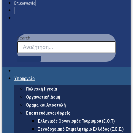
Επικοινωνία
Search
Υπουργείο
Πολιτική Ηγεσία
Οργανωτική Δομή
Όραμα και Αποστολή
Εποπτευόμενοι Φορείς
Eλληνικός Οργανισμός Τουρισμού (Ε.Ο.Τ)
Ξενοδοχειακό Επιμελητήριο Ελλάδος (Ξ.Ε.Ε.)