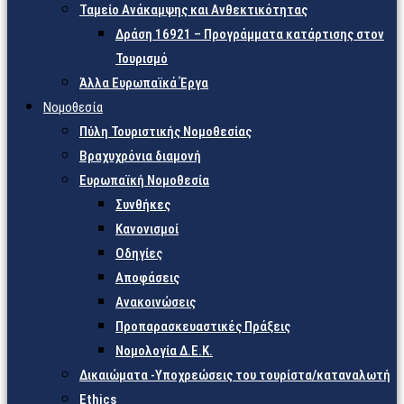
Ταμείο Ανάκαμψης και Ανθεκτικότητας
Δράση 16921 – Προγράμματα κατάρτισης στον
Τουρισμό
Άλλα Ευρωπαϊκά Έργα
Νομοθεσία
Πύλη Τουριστικής Νομοθεσίας
Βραχυχρόνια διαμονή
Ευρωπαϊκή Νομοθεσία
Συνθήκες
Κανονισμοί
Οδηγίες
Αποφάσεις
Ανακοινώσεις
Προπαρασκευαστικές Πράξεις
Νομολογία Δ.Ε.Κ.
Δικαιώματα -Υποχρεώσεις του τουρίστα/καταναλωτή
Ethics