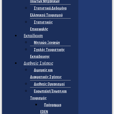
Ιδιωτών Μηχανικών
Στατιστικά Δεδομένα
Ελληνικού Τουρισμού
Στατιστικός
Επικεφαλής
Εκπαίδευση
Μητρώο Ξεναγών
Σχολές Τουριστικής
Εκπαίδευσης
Διεθνείς Σχέσεις
Διμερείς και
Διακρατικές Σχέσεις
Διεθνείς Οργανισμοί
Ευρωπαϊκή Ένωση και
Τουρισμός
Πρόγραμμα
EDEN