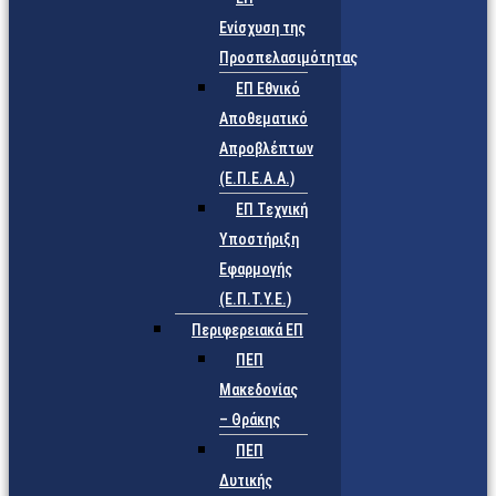
Ενίσχυση της
Προσπελασιμότητας
ΕΠ Εθνικό
Αποθεματικό
Απροβλέπτων
(Ε.Π.Ε.Α.Α.)
ΕΠ Τεχνική
Υποστήριξη
Εφαρμογής
(Ε.Π.Τ.Υ.Ε.)
Περιφερειακά ΕΠ
ΠΕΠ
Μακεδονίας
– Θράκης
ΠΕΠ
Δυτικής