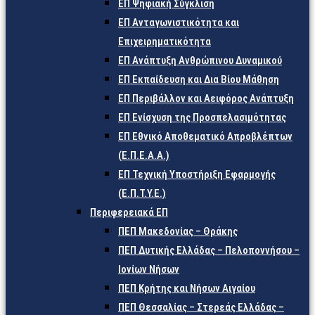
ΕΠ Ψηφιακή Σύγκλιση
ΕΠ Ανταγωνιστικότητα και
Επιχειρηματικότητα
ΕΠ Ανάπτυξη Ανθρώπινου Δυναμικού
ΕΠ Εκπαίδευση και Δια Βίου Μάθηση
ΕΠ Περιβάλλον και Αειφόρος Ανάπτυξη
ΕΠ Ενίσχυση της Προσπελασιμότητας
ΕΠ Εθνικό Αποθεματικό Απροβλέπτων
(Ε.Π.Ε.Α.Α.)
ΕΠ Τεχνική Υποστήριξη Εφαρμογής
(Ε.Π.Τ.Υ.Ε.)
Περιφερειακά ΕΠ
ΠΕΠ Μακεδονίας – Θράκης
ΠΕΠ Δυτικής Ελλάδας – Πελοποννήσου –
Ιονίων Νήσων
ΠΕΠ Κρήτης και Νήσων Αιγαίου
ΠΕΠ Θεσσαλίας – Στερεάς Ελλάδας –