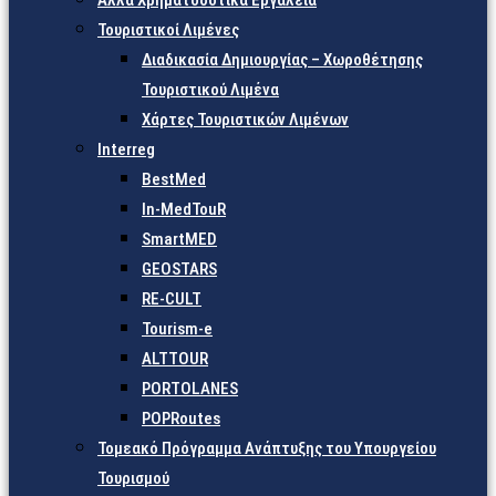
Άλλα Χρηματοδοτικά Εργαλεία
Τουριστικοί Λιμένες
Διαδικασία Δημιουργίας – Χωροθέτησης
Τουριστικού Λιμένα
Χάρτες Τουριστικών Λιμένων
Interreg
BestMed
In-MedTouR
SmartMED
GEOSTARS
RE-CULT
Tourism-e
ALTTOUR
PORTOLANES
POPRoutes
Τομεακό Πρόγραμμα Ανάπτυξης του Υπουργείου
Τουρισμού