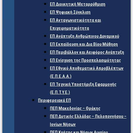
ΕΠ Διοικητική Μεταρρύθμιση
ΕΠ Ψηφιακή Σύγκλιση
ΕΠ Ανταγωνιστικότητα και
Επιχειρηματικότητα
ΕΠ Ανάπτυξη Ανθρώπινου Δυναμικού
ΕΠ Εκπαίδευση και Δια Βίου Μάθηση
ΕΠ Περιβάλλον και Αειφόρος Ανάπτυξη
ΕΠ Ενίσχυση της Προσπελασιμότητας
ΕΠ Εθνικό Αποθεματικό Απροβλέπτων
(Ε.Π.Ε.Α.Α.)
ΕΠ Τεχνική Υποστήριξη Εφαρμογής
(Ε.Π.Τ.Υ.Ε.)
Περιφερειακά ΕΠ
ΠΕΠ Μακεδονίας – Θράκης
ΠΕΠ Δυτικής Ελλάδας – Πελοποννήσου –
Ιονίων Νήσων
ΠΕΠ Κρήτης και Νήσων Αιγαίου