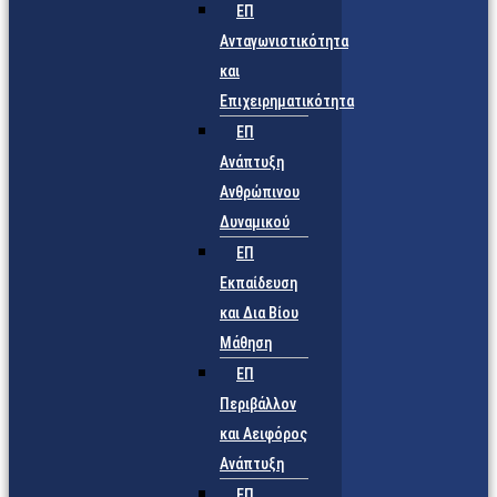
ΕΠ
Ανταγωνιστικότητα
και
Επιχειρηματικότητα
ΕΠ
Ανάπτυξη
Ανθρώπινου
Δυναμικού
ΕΠ
Εκπαίδευση
και Δια Βίου
Μάθηση
ΕΠ
Περιβάλλον
και Αειφόρος
Ανάπτυξη
ΕΠ