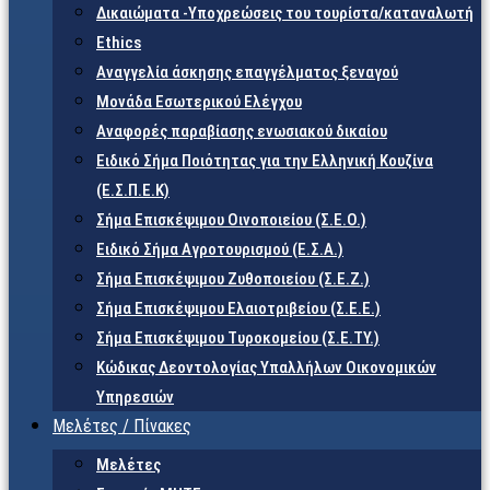
Δικαιώματα -Υποχρεώσεις του τουρίστα/καταναλωτή
Ethics
Αναγγελία άσκησης επαγγέλματος ξεναγού
Μονάδα Εσωτερικού Ελέγχου
Αναφορές παραβίασης ενωσιακού δικαίου
Ειδικό Σήμα Ποιότητας για την Ελληνική Κουζίνα
(Ε.Σ.Π.Ε.Κ)
Σήμα Επισκέψιμου Οινοποιείου (Σ.Ε.Ο.)
Ειδικό Σήμα Αγροτουρισμού (Ε.Σ.Α.)
Σήμα Επισκέψιμου Ζυθοποιείου (Σ.Ε.Ζ.)
Σήμα Επισκέψιμου Ελαιοτριβείου (Σ.Ε.Ε.)
Σήμα Επισκέψιμου Τυροκομείου (Σ.Ε.TY.)
Κώδικας Δεοντολογίας Υπαλλήλων Οικονομικών
Υπηρεσιών
Μελέτες / Πίνακες
Μελέτες