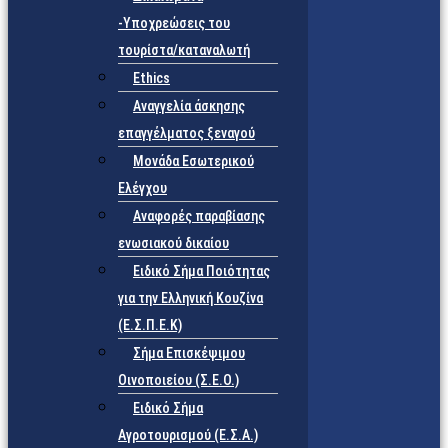
-Υποχρεώσεις του
τουρίστα/καταναλωτή
Ethics
Αναγγελία άσκησης
επαγγέλματος ξεναγού
Μονάδα Εσωτερικού
Ελέγχου
Αναφορές παραβίασης
ενωσιακού δικαίου
Ειδικό Σήμα Ποιότητας
για την Ελληνική Κουζίνα
(Ε.Σ.Π.Ε.Κ)
Σήμα Επισκέψιμου
Οινοποιείου (Σ.Ε.Ο.)
Ειδικό Σήμα
Αγροτουρισμού (Ε.Σ.Α.)