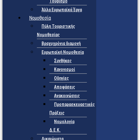
Τουρισμό
Άλλα Ευρωπαϊκά Έργα
Νομοθεσία
Πύλη Τουριστικής
Νομοθεσίας
Βραχυχρόνια διαμονή
Ευρωπαϊκή Νομοθεσία
Συνθήκες
Κανονισμοί
Οδηγίες
Αποφάσεις
Ανακοινώσεις
Προπαρασκευαστικές
Πράξεις
Νομολογία
Δ.Ε.Κ.
Δικαιώματα