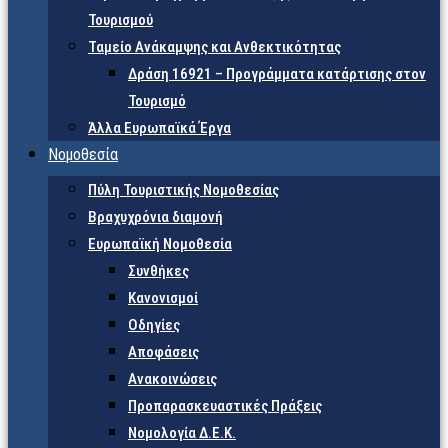
Τουρισμού
Ταμείο Ανάκαμψης και Ανθεκτικότητας
Δράση 16921 – Προγράμματα κατάρτισης στον
Τουρισμό
Άλλα Ευρωπαϊκά Έργα
Νομοθεσία
Πύλη Τουριστικής Νομοθεσίας
Βραχυχρόνια διαμονή
Ευρωπαϊκή Νομοθεσία
Συνθήκες
Κανονισμοί
Οδηγίες
Αποφάσεις
Ανακοινώσεις
Προπαρασκευαστικές Πράξεις
Νομολογία Δ.Ε.Κ.