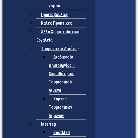
νόμου
Πρωτοβουλίες
Καλές Πρακτικές
Άλλα Χρηματοδοτικά
Εργαλεία
Τουριστικοί Λιμένες
Διαδικασία
Δημιουργίας –
Χωροθέτησης
Τουριστικού
Λιμένα
Χάρτες
Τουριστικών
Λιμένων
Interreg
BestMed