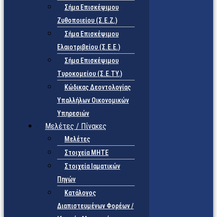
Σήμα Επισκέψιμου
Ζυθοποιείου (Σ.Ε.Ζ.)
Σήμα Επισκέψιμου
Ελαιοτριβείου (Σ.Ε.Ε.)
Σήμα Επισκέψιμου
Τυροκομείου (Σ.Ε.TY.)
Κώδικας Δεοντολογίας
Υπαλλήλων Οικονομικών
Υπηρεσιών
Μελέτες / Πίνακες
Μελέτες
Στοιχεία ΜΗΤΕ
Στοιχεία Ιαματικών
Πηγών
Κατάλογος
Διαπιστευμένων Φορέων /