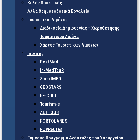
Καλές Πρακτικές
Άλλα Χρηματοδοτικά Εργαλεία
Τουριστικοί Λιμένες
Διαδικασία Δημιουργίας – Χωροθέτησης
Τουριστικού Λιμένα
Χάρτες Τουριστικών Λιμένων
Interreg
BestMed
In-MedTouR
SmartMED
GEOSTARS
RE-CULT
Tourism-e
ALTTOUR
PORTOLANES
POPRoutes
Τομεακό Πρόγραμμα Ανάπτυξης του Υπουργείου