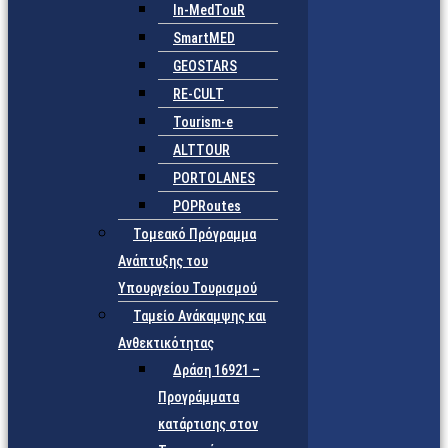
In-MedTouR
SmartMED
GEOSTARS
RE-CULT
Tourism-e
ALTTOUR
PORTOLANES
POPRoutes
Τομεακό Πρόγραμμα
Ανάπτυξης του
Υπουργείου Τουρισμού
Ταμείο Ανάκαμψης και
Ανθεκτικότητας
Δράση 16921 –
Προγράμματα
κατάρτισης στον