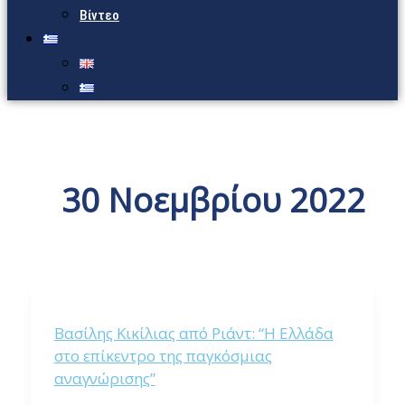
Βίντεο
30 Νοεμβρίου 2022
Βασίλης Κικίλιας από Ριάντ: “Η Ελλάδα
στο επίκεντρο της παγκόσμιας
αναγνώρισης”