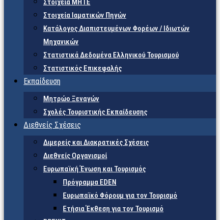
Στοιχεία ΜΗΤΕ
Στοιχεία Ιαματικών Πηγών
Κατάλογος Διαπιστευμένων Φορέων / Ιδιωτών
Μηχανικών
Στατιστικά Δεδομένα Ελληνικού Τουρισμού
Στατιστικός Επικεφαλής
Εκπαίδευση
Μητρώο Ξεναγών
Σχολές Τουριστικής Εκπαίδευσης
Διεθνείς Σχέσεις
Διμερείς και Διακρατικές Σχέσεις
Διεθνείς Οργανισμοί
Ευρωπαϊκή Ένωση και Τουρισμός
Πρόγραμμα EDEN
Ευρωπαϊκό Φόρουμ για τον Τουρισμό
Ετήσια Έκθεση για τον Τουρισμό