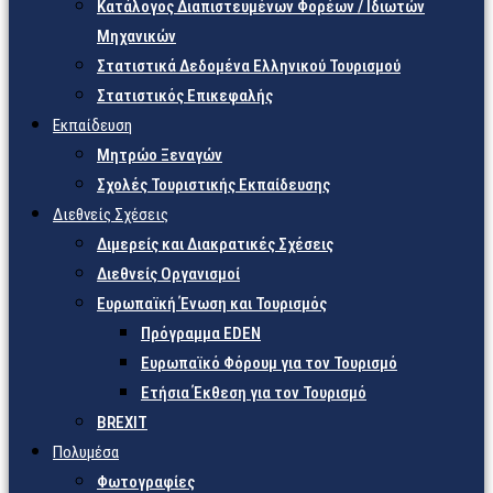
Κατάλογος Διαπιστευμένων Φορέων / Ιδιωτών
Μηχανικών
Στατιστικά Δεδομένα Ελληνικού Τουρισμού
Στατιστικός Επικεφαλής
Εκπαίδευση
Μητρώο Ξεναγών
Σχολές Τουριστικής Εκπαίδευσης
Διεθνείς Σχέσεις
Διμερείς και Διακρατικές Σχέσεις
Διεθνείς Οργανισμοί
Ευρωπαϊκή Ένωση και Τουρισμός
Πρόγραμμα EDEN
Ευρωπαϊκό Φόρουμ για τον Τουρισμό
Ετήσια Έκθεση για τον Τουρισμό
BREXIT
Πολυμέσα
Φωτογραφίες