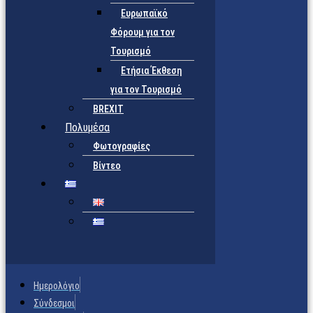
Ευρωπαϊκό
Φόρουμ για τον
Τουρισμό
Ετήσια Έκθεση
για τον Τουρισμό
BREXIT
Πολυμέσα
Φωτογραφίες
Βίντεο
Ημερολόγιο
Σύνδεσμοι