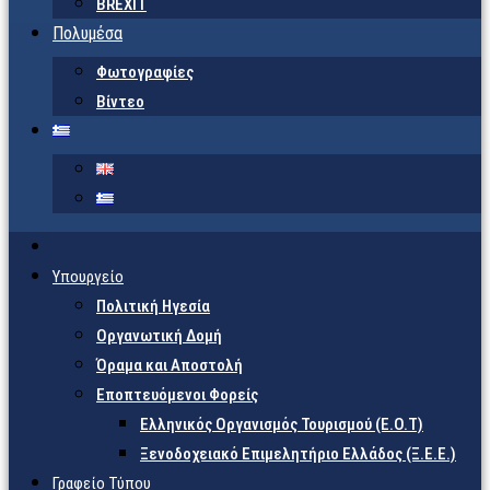
BREXIT
Πολυμέσα
Φωτογραφίες
Βίντεο
Υπουργείο
Πολιτική Ηγεσία
Οργανωτική Δομή
Όραμα και Αποστολή
Εποπτευόμενοι Φορείς
Eλληνικός Οργανισμός Τουρισμού (Ε.Ο.Τ)
Ξενοδοχειακό Επιμελητήριο Ελλάδος (Ξ.Ε.Ε.)
Γραφείο Τύπου