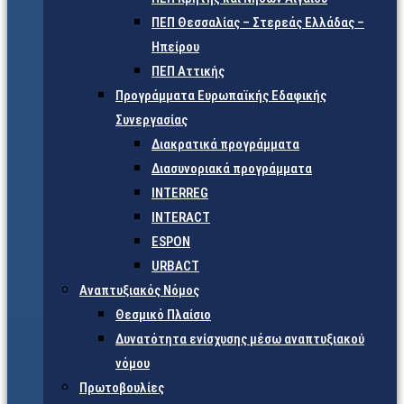
ΠΕΠ Θεσσαλίας – Στερεάς Ελλάδας –
Ηπείρου
ΠΕΠ Αττικής
Προγράμματα Ευρωπαϊκής Εδαφικής
Συνεργασίας
Διακρατικά προγράμματα
Διασυνοριακά προγράμματα
INTERREG
INTERACT
ESPON
URBACT
Αναπτυξιακός Νόμος
Θεσμικό Πλαίσιο
Δυνατότητα ενίσχυσης μέσω αναπτυξιακού
νόμου
Πρωτοβουλίες