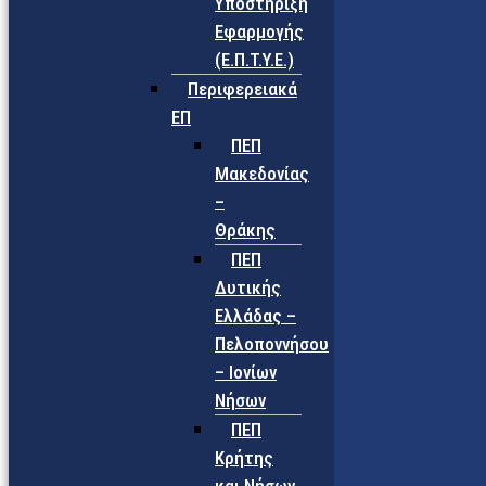
Υποστήριξη
Εφαρμογής
(Ε.Π.Τ.Υ.Ε.)
Περιφερειακά
ΕΠ
ΠΕΠ
Μακεδονίας
–
Θράκης
ΠΕΠ
Δυτικής
Ελλάδας –
Πελοποννήσου
– Ιονίων
Νήσων
ΠΕΠ
Κρήτης