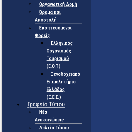
Οργανωτική Δομή
Όραμα και
Αποστολή
Εποπτευόμενοι
Φορείς
Eλληνικός
Οργανισμός
Τουρισμού
(Ε.Ο.Τ)
Ξενοδοχειακό
Επιμελητήριο
Ελλάδος
(Ξ.Ε.Ε.)
Γραφείο Τύπου
Νέα –
Ανακοινώσεις
Δελτία Τύπου