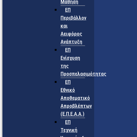
Μάθηση
ΕΠ
Περιβάλλον
και
Αειφόρος
Ανάπτυξη
ΕΠ
Ενίσχυση
της
Προσπελασιμότητας
ΕΠ
Εθνικό
Αποθεματικό
Απροβλέπτων
(Ε.Π.Ε.Α.Α.)
ΕΠ
Τεχνική