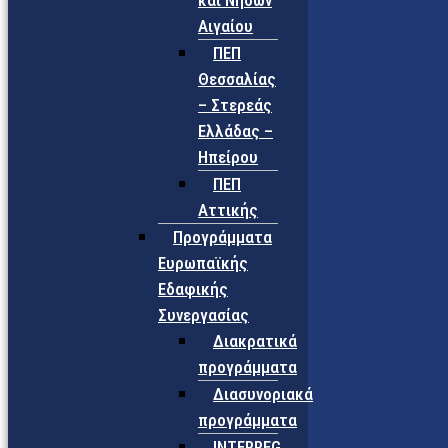
και Νήσων
Αιγαίου
ΠΕΠ
Θεσσαλίας
– Στερεάς
Ελλάδας –
Ηπείρου
ΠΕΠ
Αττικής
Προγράμματα
Ευρωπαϊκής
Εδαφικής
Συνεργασίας
Διακρατικά
προγράμματα
Διασυνοριακά
προγράμματα
INTERREG