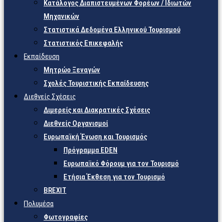
Κατάλογος Διαπιστευμένων Φορέων / Ιδιωτών
Μηχανικών
Στατιστικά Δεδομένα Ελληνικού Τουρισμού
Στατιστικός Επικεφαλής
Εκπαίδευση
Μητρώο Ξεναγών
Σχολές Τουριστικής Εκπαίδευσης
Διεθνείς Σχέσεις
Διμερείς και Διακρατικές Σχέσεις
Διεθνείς Οργανισμοί
Ευρωπαϊκή Ένωση και Τουρισμός
Πρόγραμμα EDEN
Ευρωπαϊκό Φόρουμ για τον Τουρισμό
Ετήσια Έκθεση για τον Τουρισμό
BREXIT
Πολυμέσα
Φωτογραφίες