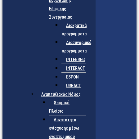
Ευρωπαϊκής
Εδαφικής
Συνεργασίας
Διακρατικά
προγράμματα
Διασυνοριακά
προγράμματα
INTERREG
INTERACT
ESPON
URBACT
Αναπτυξιακός Νόμος
Θεσμικό
Πλαίσιο
Δυνατότητα
ενίσχυσης μέσω
αναπτυξιακού