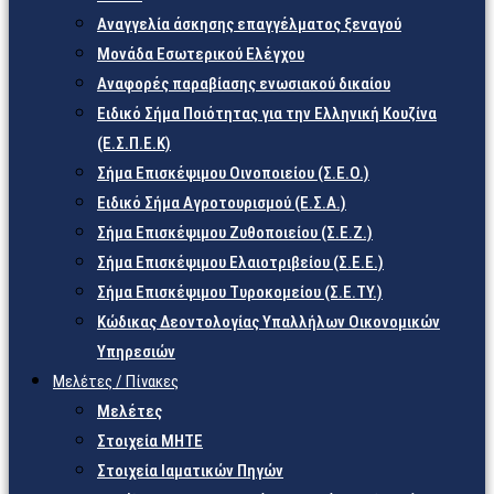
Αναγγελία άσκησης επαγγέλματος ξεναγού
Μονάδα Εσωτερικού Ελέγχου
Αναφορές παραβίασης ενωσιακού δικαίου
Ειδικό Σήμα Ποιότητας για την Ελληνική Κουζίνα
(Ε.Σ.Π.Ε.Κ)
Σήμα Επισκέψιμου Οινοποιείου (Σ.Ε.Ο.)
Ειδικό Σήμα Αγροτουρισμού (Ε.Σ.Α.)
Σήμα Επισκέψιμου Ζυθοποιείου (Σ.Ε.Ζ.)
Σήμα Επισκέψιμου Ελαιοτριβείου (Σ.Ε.Ε.)
Σήμα Επισκέψιμου Τυροκομείου (Σ.Ε.TY.)
Κώδικας Δεοντολογίας Υπαλλήλων Οικονομικών
Υπηρεσιών
Μελέτες / Πίνακες
Μελέτες
Στοιχεία ΜΗΤΕ
Στοιχεία Ιαματικών Πηγών