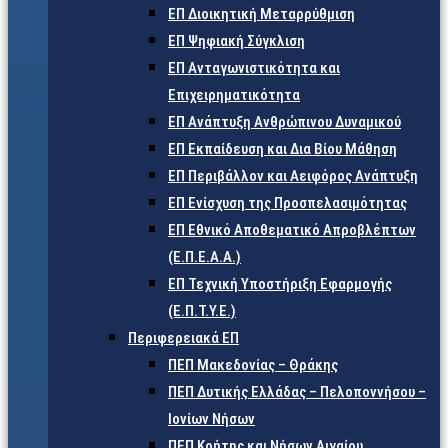
ΕΠ Διοικητική Μεταρρύθμιση
ΕΠ Ψηφιακή Σύγκλιση
ΕΠ Ανταγωνιστικότητα και
Επιχειρηματικότητα
ΕΠ Ανάπτυξη Ανθρώπινου Δυναμικού
ΕΠ Εκπαίδευση και Δια Βίου Μάθηση
ΕΠ Περιβάλλον και Αειφόρος Ανάπτυξη
ΕΠ Ενίσχυση της Προσπελασιμότητας
ΕΠ Εθνικό Αποθεματικό Απροβλέπτων
(Ε.Π.Ε.Α.Α.)
ΕΠ Τεχνική Υποστήριξη Εφαρμογής
(Ε.Π.Τ.Υ.Ε.)
Περιφερειακά ΕΠ
ΠΕΠ Μακεδονίας – Θράκης
ΠΕΠ Δυτικής Ελλάδας – Πελοποννήσου –
Ιονίων Νήσων
ΠΕΠ Κρήτης και Νήσων Αιγαίου