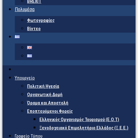
BREXIT
Πολυμέσα
Φωτογραφίες
Βίντεο
Υπουργείο
Πολιτική Ηγεσία
Οργανωτική Δομή
Όραμα και Αποστολή
Εποπτευόμενοι Φορείς
Eλληνικός Οργανισμός Τουρισμού (Ε.Ο.Τ)
Ξενοδοχειακό Επιμελητήριο Ελλάδος (Ξ.Ε.Ε.)
Γραφείο Τύπου