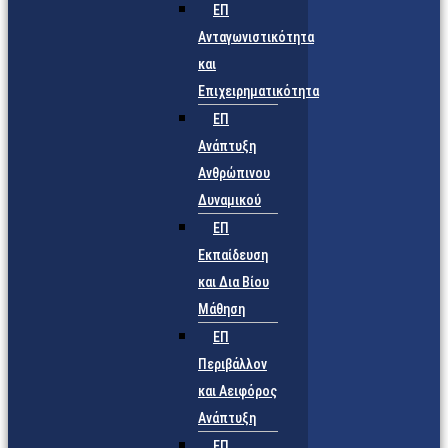
ΕΠ
Ανταγωνιστικότητα
και
Επιχειρηματικότητα
ΕΠ
Ανάπτυξη
Ανθρώπινου
Δυναμικού
ΕΠ
Εκπαίδευση
και Δια Βίου
Μάθηση
ΕΠ
Περιβάλλον
και Αειφόρος
Ανάπτυξη
ΕΠ