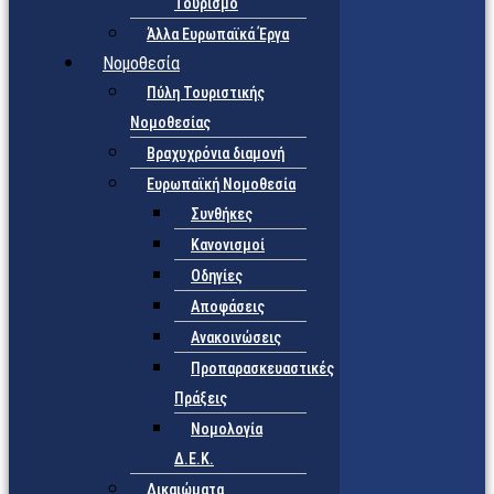
Τουρισμό
Άλλα Ευρωπαϊκά Έργα
Νομοθεσία
Πύλη Τουριστικής
Νομοθεσίας
Βραχυχρόνια διαμονή
Ευρωπαϊκή Νομοθεσία
Συνθήκες
Κανονισμοί
Οδηγίες
Αποφάσεις
Ανακοινώσεις
Προπαρασκευαστικές
Πράξεις
Νομολογία
Δ.Ε.Κ.
Δικαιώματα