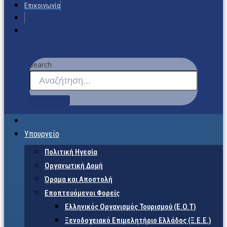
Επικοινωνία
Search
Υπουργείο
Πολιτική Ηγεσία
Οργανωτική Δομή
Όραμα και Αποστολή
Εποπτευόμενοι Φορείς
Eλληνικός Οργανισμός Τουρισμού (Ε.Ο.Τ)
Ξενοδοχειακό Επιμελητήριο Ελλάδος (Ξ.Ε.Ε.)