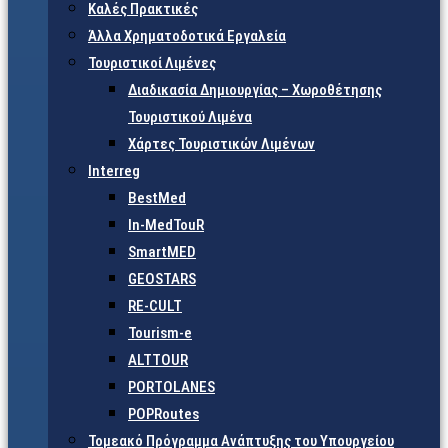
Καλές Πρακτικές
Άλλα Χρηματοδοτικά Εργαλεία
Τουριστικοί Λιμένες
Διαδικασία Δημιουργίας – Χωροθέτησης
Τουριστικού Λιμένα
Χάρτες Τουριστικών Λιμένων
Interreg
BestMed
In-MedTouR
SmartMED
GEOSTARS
RE-CULT
Tourism-e
ALTTOUR
PORTOLANES
POPRoutes
Τομεακό Πρόγραμμα Ανάπτυξης του Υπουργείου