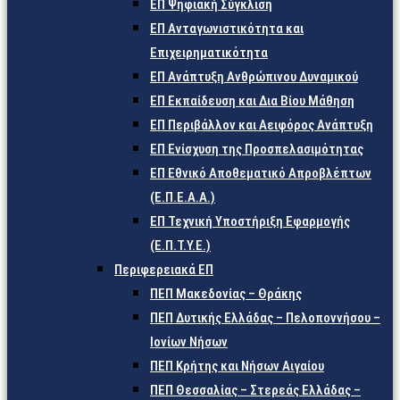
ΕΠ Ψηφιακή Σύγκλιση
ΕΠ Ανταγωνιστικότητα και
Επιχειρηματικότητα
ΕΠ Ανάπτυξη Ανθρώπινου Δυναμικού
ΕΠ Εκπαίδευση και Δια Βίου Μάθηση
ΕΠ Περιβάλλον και Αειφόρος Ανάπτυξη
ΕΠ Ενίσχυση της Προσπελασιμότητας
ΕΠ Εθνικό Αποθεματικό Απροβλέπτων
(Ε.Π.Ε.Α.Α.)
ΕΠ Τεχνική Υποστήριξη Εφαρμογής
(Ε.Π.Τ.Υ.Ε.)
Περιφερειακά ΕΠ
ΠΕΠ Μακεδονίας – Θράκης
ΠΕΠ Δυτικής Ελλάδας – Πελοποννήσου –
Ιονίων Νήσων
ΠΕΠ Κρήτης και Νήσων Αιγαίου
ΠΕΠ Θεσσαλίας – Στερεάς Ελλάδας –