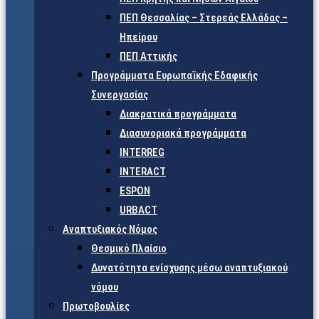
ΠΕΠ Θεσσαλίας – Στερεάς Ελλάδας –
Ηπείρου
ΠΕΠ Αττικής
Προγράμματα Ευρωπαϊκής Εδαφικής
Συνεργασίας
Διακρατικά προγράμματα
Διασυνοριακά προγράμματα
INTERREG
INTERACT
ESPON
URBACT
Αναπτυξιακός Νόμος
Θεσμικό Πλαίσιο
Δυνατότητα ενίσχυσης μέσω αναπτυξιακού
νόμου
Πρωτοβουλίες