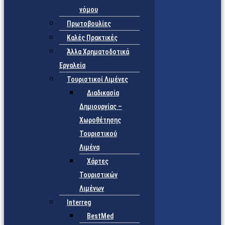
νόμου
Πρωτοβουλίες
Καλές Πρακτικές
Άλλα Χρηματοδοτικά
Εργαλεία
Τουριστικοί Λιμένες
Διαδικασία
Δημιουργίας –
Χωροθέτησης
Τουριστικού
Λιμένα
Χάρτες
Τουριστικών
Λιμένων
Interreg
BestMed