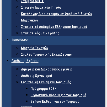
Στοιχεία ΜΗΤΕ
Στοιχεία Ιαματικών Πηγών
Κατάλογος Διαπιστευμένων Φορέων / Ιδιωτών
Μηχανικών
Στατιστικά Δεδομένα Ελληνικού Τουρισμού
Στατιστικός Επικεφαλής
Εκπαίδευση
Μητρώο Ξεναγών
Σχολές Τουριστικής Εκπαίδευσης
Διεθνείς Σχέσεις
Διμερείς και Διακρατικές Σχέσεις
Διεθνείς Οργανισμοί
Ευρωπαϊκή Ένωση και Τουρισμός
Πρόγραμμα EDEN
Ευρωπαϊκό Φόρουμ για τον Τουρισμό
Ετήσια Έκθεση για τον Τουρισμό