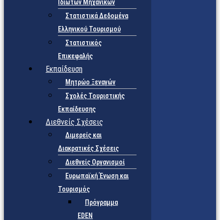
Ιδιωτών Μηχανικών
Στατιστικά Δεδομένα
Ελληνικού Τουρισμού
Στατιστικός
Επικεφαλής
Εκπαίδευση
Μητρώο Ξεναγών
Σχολές Τουριστικής
Εκπαίδευσης
Διεθνείς Σχέσεις
Διμερείς και
Διακρατικές Σχέσεις
Διεθνείς Οργανισμοί
Ευρωπαϊκή Ένωση και
Τουρισμός
Πρόγραμμα
EDEN