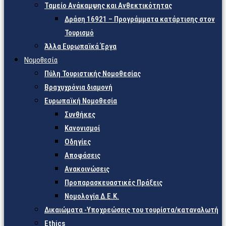
Ταμείο Ανάκαμψης και Ανθεκτικότητας
Δράση 16921 – Προγράμματα κατάρτισης στον
Τουρισμό
Άλλα Ευρωπαϊκά Έργα
Νομοθεσία
Πύλη Τουριστικής Νομοθεσίας
Βραχυχρόνια διαμονή
Ευρωπαϊκή Νομοθεσία
Συνθήκες
Κανονισμοί
Οδηγίες
Αποφάσεις
Ανακοινώσεις
Προπαρασκευαστικές Πράξεις
Νομολογία Δ.Ε.Κ.
Δικαιώματα -Υποχρεώσεις του τουρίστα/καταναλωτή
Ethics