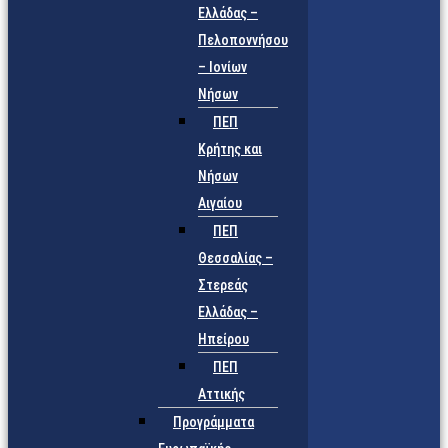
Ελλάδας –
Πελοποννήσου
– Ιονίων
Νήσων
ΠΕΠ
Κρήτης και
Νήσων
Αιγαίου
ΠΕΠ
Θεσσαλίας –
Στερεάς
Ελλάδας –
Ηπείρου
ΠΕΠ
Αττικής
Προγράμματα