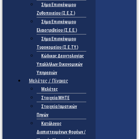
Σήμα Επισκέψιμου
Ζυθοποιείου (Σ.Ε.Ζ.)
Σήμα Επισκέψιμου
Ελαιοτριβείου (Σ.Ε.Ε.)
Σήμα Επισκέψιμου
Τυροκομείου (Σ.Ε.TY.)
Κώδικας Δεοντολογίας
Υπαλλήλων Οικονομικών
Υπηρεσιών
Μελέτες / Πίνακες
Μελέτες
Στοιχεία ΜΗΤΕ
Στοιχεία Ιαματικών
Πηγών
Κατάλογος
Διαπιστευμένων Φορέων /