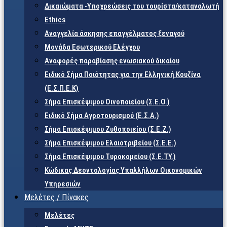
Δικαιώματα -Υποχρεώσεις του τουρίστα/καταναλωτή
Ethics
Αναγγελία άσκησης επαγγέλματος ξεναγού
Μονάδα Εσωτερικού Ελέγχου
Αναφορές παραβίασης ενωσιακού δικαίου
Ειδικό Σήμα Ποιότητας για την Ελληνική Κουζίνα
(Ε.Σ.Π.Ε.Κ)
Σήμα Επισκέψιμου Οινοποιείου (Σ.Ε.Ο.)
Ειδικό Σήμα Αγροτουρισμού (Ε.Σ.Α.)
Σήμα Επισκέψιμου Ζυθοποιείου (Σ.Ε.Ζ.)
Σήμα Επισκέψιμου Ελαιοτριβείου (Σ.Ε.Ε.)
Σήμα Επισκέψιμου Τυροκομείου (Σ.Ε.TY.)
Κώδικας Δεοντολογίας Υπαλλήλων Οικονομικών
Υπηρεσιών
Μελέτες / Πίνακες
Μελέτες