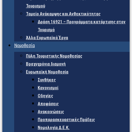
Τουρισμού
Ταμείο Ανάκαμψης και Ανθεκτικότητας
Δράση 16921 – Προγράμματα κατάρτισης στον
Τουρισμό
Άλλα Ευρωπαϊκά Έργα
Νομοθεσία
Πύλη Τουριστικής Νομοθεσίας
Βραχυχρόνια διαμονή
Ευρωπαϊκή Νομοθεσία
Συνθήκες
Κανονισμοί
Οδηγίες
Αποφάσεις
Ανακοινώσεις
Προπαρασκευαστικές Πράξεις
Νομολογία Δ.Ε.Κ.