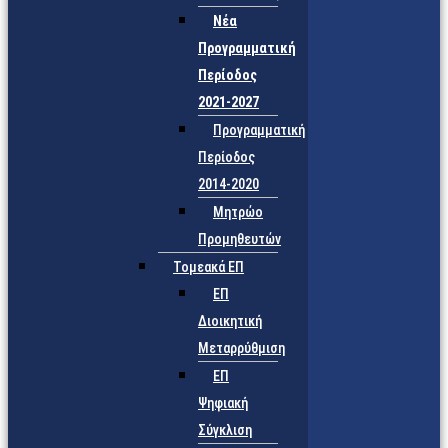
Νέα
Προγραμματική
Περίοδος
2021-2027
Προγραμματική
Περίοδος
2014-2020
Μητρώο
Προμηθευτών
Τομεακά ΕΠ
ΕΠ
Διοικητική
Μεταρρύθμιση
ΕΠ
Ψηφιακή
Σύγκλιση