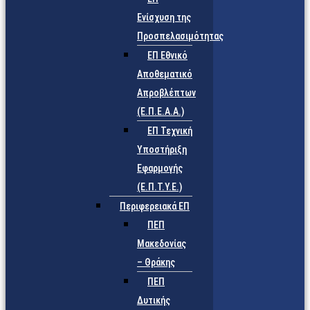
Ενίσχυση της
Προσπελασιμότητας
ΕΠ Εθνικό
Αποθεματικό
Απροβλέπτων
(Ε.Π.Ε.Α.Α.)
ΕΠ Τεχνική
Υποστήριξη
Εφαρμογής
(Ε.Π.Τ.Υ.Ε.)
Περιφερειακά ΕΠ
ΠΕΠ
Μακεδονίας
– Θράκης
ΠΕΠ
Δυτικής