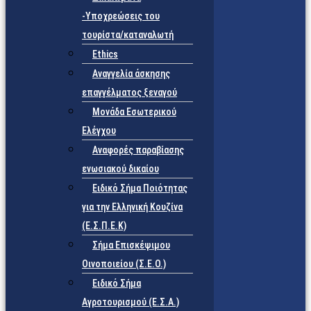
-Υποχρεώσεις του
τουρίστα/καταναλωτή
Ethics
Αναγγελία άσκησης
επαγγέλματος ξεναγού
Μονάδα Εσωτερικού
Ελέγχου
Αναφορές παραβίασης
ενωσιακού δικαίου
Ειδικό Σήμα Ποιότητας
για την Ελληνική Κουζίνα
(Ε.Σ.Π.Ε.Κ)
Σήμα Επισκέψιμου
Οινοποιείου (Σ.Ε.Ο.)
Ειδικό Σήμα
Αγροτουρισμού (Ε.Σ.Α.)