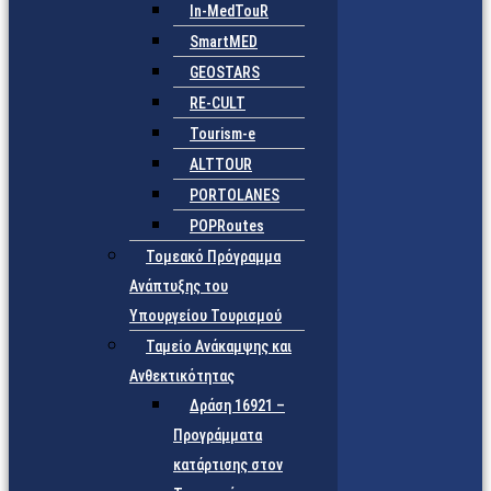
In-MedTouR
SmartMED
GEOSTARS
RE-CULT
Tourism-e
ALTTOUR
PORTOLANES
POPRoutes
Τομεακό Πρόγραμμα
Ανάπτυξης του
Υπουργείου Τουρισμού
Ταμείο Ανάκαμψης και
Ανθεκτικότητας
Δράση 16921 –
Προγράμματα
κατάρτισης στον