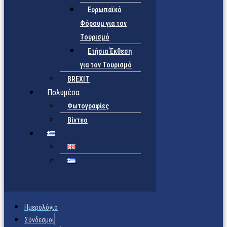
Ευρωπαϊκό
Φόρουμ για τον
Τουρισμό
Ετήσια Έκθεση
για τον Τουρισμό
BREXIT
Πολυμέσα
Φωτογραφίες
Βίντεο
Ημερολόγιο
Σύνδεσμοι