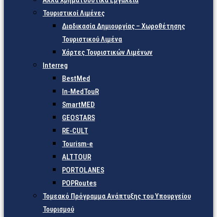
Άλλα Χρηματοδοτικά Εργαλεία
Τουριστικοί Λιμένες
Διαδικασία Δημιουργίας – Χωροθέτησης
Τουριστικού Λιμένα
Χάρτες Τουριστικών Λιμένων
Interreg
BestMed
In-MedTouR
SmartMED
GEOSTARS
RE-CULT
Tourism-e
ALTTOUR
PORTOLANES
POPRoutes
Τομεακό Πρόγραμμα Ανάπτυξης του Υπουργείου
Τουρισμού