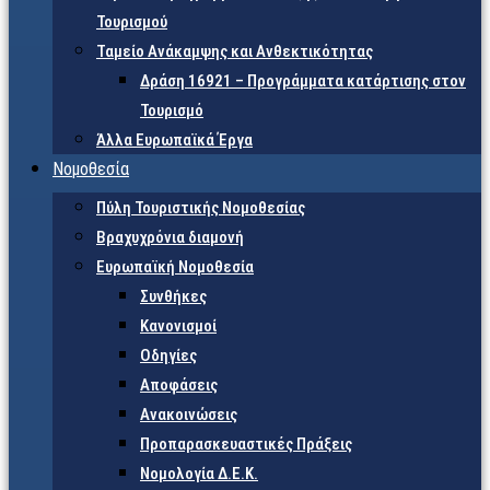
Τουρισμού
Ταμείο Ανάκαμψης και Ανθεκτικότητας
Δράση 16921 – Προγράμματα κατάρτισης στον
Τουρισμό
Άλλα Ευρωπαϊκά Έργα
Νομοθεσία
Πύλη Τουριστικής Νομοθεσίας
Βραχυχρόνια διαμονή
Ευρωπαϊκή Νομοθεσία
Συνθήκες
Κανονισμοί
Οδηγίες
Αποφάσεις
Ανακοινώσεις
Προπαρασκευαστικές Πράξεις
Νομολογία Δ.Ε.Κ.