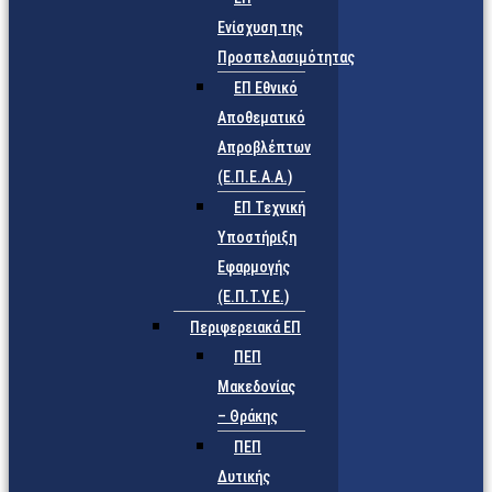
Ενίσχυση της
Προσπελασιμότητας
ΕΠ Εθνικό
Αποθεματικό
Απροβλέπτων
(Ε.Π.Ε.Α.Α.)
ΕΠ Τεχνική
Υποστήριξη
Εφαρμογής
(Ε.Π.Τ.Υ.Ε.)
Περιφερειακά ΕΠ
ΠΕΠ
Μακεδονίας
– Θράκης
ΠΕΠ
Δυτικής