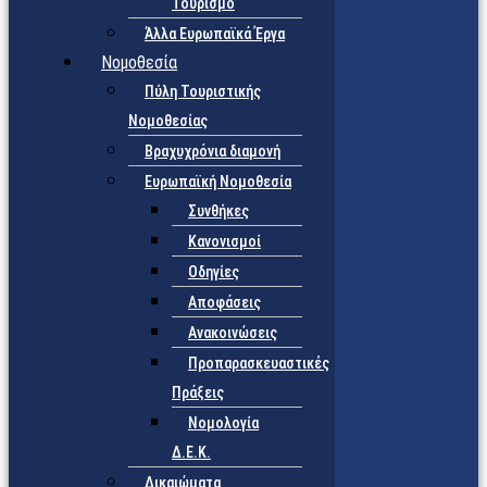
Τουρισμό
Άλλα Ευρωπαϊκά Έργα
Νομοθεσία
Πύλη Τουριστικής
Νομοθεσίας
Βραχυχρόνια διαμονή
Ευρωπαϊκή Νομοθεσία
Συνθήκες
Κανονισμοί
Οδηγίες
Αποφάσεις
Ανακοινώσεις
Προπαρασκευαστικές
Πράξεις
Νομολογία
Δ.Ε.Κ.
Δικαιώματα