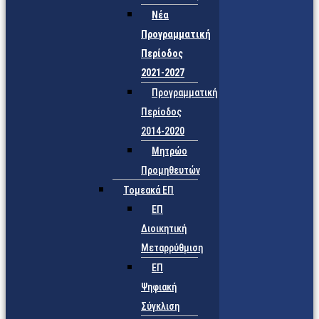
Νέα
Προγραμματική
Περίοδος
2021-2027
Προγραμματική
Περίοδος
2014-2020
Μητρώο
Προμηθευτών
Τομεακά ΕΠ
ΕΠ
Διοικητική
Μεταρρύθμιση
ΕΠ
Ψηφιακή
Σύγκλιση