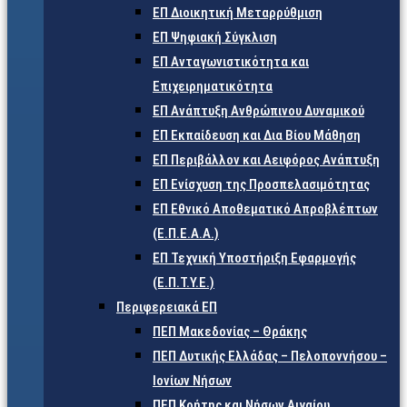
ΕΠ Διοικητική Μεταρρύθμιση
ΕΠ Ψηφιακή Σύγκλιση
ΕΠ Ανταγωνιστικότητα και
Επιχειρηματικότητα
ΕΠ Ανάπτυξη Ανθρώπινου Δυναμικού
ΕΠ Εκπαίδευση και Δια Βίου Μάθηση
ΕΠ Περιβάλλον και Αειφόρος Ανάπτυξη
ΕΠ Ενίσχυση της Προσπελασιμότητας
ΕΠ Εθνικό Αποθεματικό Απροβλέπτων
(Ε.Π.Ε.Α.Α.)
ΕΠ Τεχνική Υποστήριξη Εφαρμογής
(Ε.Π.Τ.Υ.Ε.)
Περιφερειακά ΕΠ
ΠΕΠ Μακεδονίας – Θράκης
ΠΕΠ Δυτικής Ελλάδας – Πελοποννήσου –
Ιονίων Νήσων
ΠΕΠ Κρήτης και Νήσων Αιγαίου