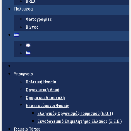
BREXIT
Πολυμέσα
Φωτογραφίες
Βίντεο
Υπουργείο
Πολιτική Ηγεσία
Οργανωτική Δομή
Όραμα και Αποστολή
Εποπτευόμενοι Φορείς
Eλληνικός Οργανισμός Τουρισμού (Ε.Ο.Τ)
Ξενοδοχειακό Επιμελητήριο Ελλάδος (Ξ.Ε.Ε.)
Γραφείο Τύπου