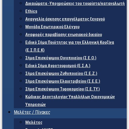
Δικαιώματα -Υποχρεώσεις του τουρίστα/καταναλωτή
Ethics
Αναγγελία άσκησης επαγγέλματος ξεναγού
Μονάδα Εσωτερικού Ελέγχου
Αναφορές παραβίασης ενωσιακού δικαίου
Ειδικό Σήμα Ποιότητας για την Ελληνική Κουζίνα
(Ε.Σ.Π.Ε.Κ)
Σήμα Επισκέψιμου Οινοποιείου (Σ.Ε.Ο.)
Ειδικό Σήμα Αγροτουρισμού (Ε.Σ.Α.)
Σήμα Επισκέψιμου Ζυθοποιείου (Σ.Ε.Ζ.)
Σήμα Επισκέψιμου Ελαιοτριβείου (Σ.Ε.Ε.)
Σήμα Επισκέψιμου Τυροκομείου (Σ.Ε.TY.)
Κώδικας Δεοντολογίας Υπαλλήλων Οικονομικών
Υπηρεσιών
Μελέτες / Πίνακες
Μελέτες