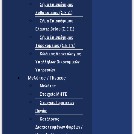
Σήμα Επισκέψιμου
Ζυθοποιείου (Σ.Ε.Ζ.)
Σήμα Επισκέψιμου
Ελαιοτριβείου (Σ.Ε.Ε.)
Σήμα Επισκέψιμου
Τυροκομείου (Σ.Ε.TY.)
Κώδικας Δεοντολογίας
Υπαλλήλων Οικονομικών
Υπηρεσιών
Μελέτες / Πίνακες
Μελέτες
Στοιχεία ΜΗΤΕ
Στοιχεία Ιαματικών
Πηγών
Κατάλογος
Διαπιστευμένων Φορέων /