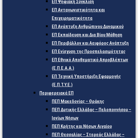
ΕΠ Ψηφιακή Σύγκλιση
ΕΠ Ανταγωνιστικότητα και
Επιχειρηματικότητα
ΕΠ Ανάπτυξη Ανθρώπινου Δυναμικού
ΕΠ Εκπαίδευση και Δια Βίου Μάθηση
ΕΠ Περιβάλλον και Αειφόρος Ανάπτυξη
ΕΠ Ενίσχυση της Προσπελασιμότητας
ΕΠ Εθνικό Αποθεματικό Απροβλέπτων
(Ε.Π.Ε.Α.Α.)
ΕΠ Τεχνική Υποστήριξη Εφαρμογής
(Ε.Π.Τ.Υ.Ε.)
Περιφερειακά ΕΠ
ΠΕΠ Μακεδονίας – Θράκης
ΠΕΠ Δυτικής Ελλάδας – Πελοποννήσου –
Ιονίων Νήσων
ΠΕΠ Κρήτης και Νήσων Αιγαίου
ΠΕΠ Θεσσαλίας – Στερεάς Ελλάδας –