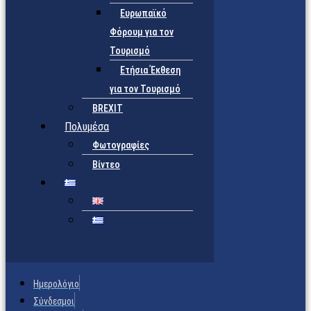
Ευρωπαϊκό
Φόρουμ για τον
Τουρισμό
Ετήσια Έκθεση
για τον Τουρισμό
BREXIT
Πολυμέσα
Φωτογραφίες
Βίντεο
Ημερολόγιο
Σύνδεσμοι