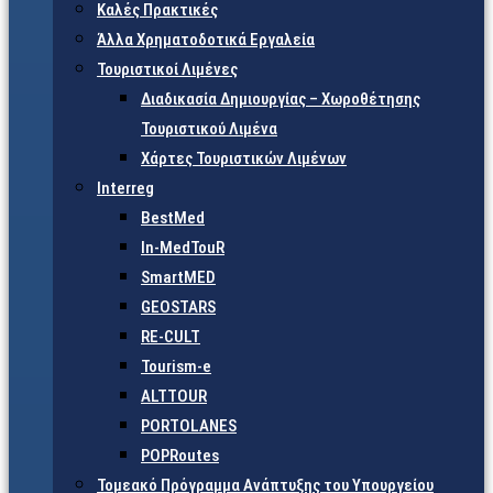
Καλές Πρακτικές
Άλλα Χρηματοδοτικά Εργαλεία
Τουριστικοί Λιμένες
Διαδικασία Δημιουργίας – Χωροθέτησης
Τουριστικού Λιμένα
Χάρτες Τουριστικών Λιμένων
Interreg
BestMed
In-MedTouR
SmartMED
GEOSTARS
RE-CULT
Tourism-e
ALTTOUR
PORTOLANES
POPRoutes
Τομεακό Πρόγραμμα Ανάπτυξης του Υπουργείου