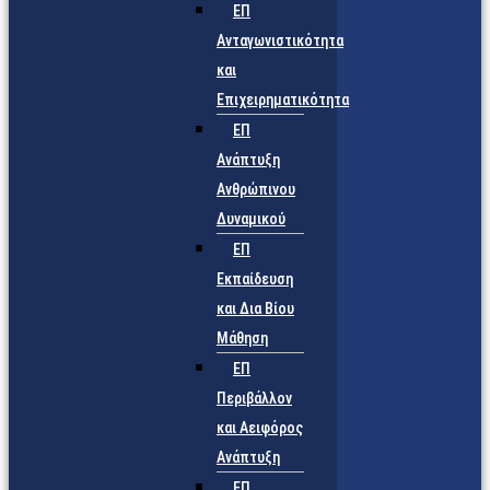
ΕΠ
Ανταγωνιστικότητα
και
Επιχειρηματικότητα
ΕΠ
Ανάπτυξη
Ανθρώπινου
Δυναμικού
ΕΠ
Εκπαίδευση
και Δια Βίου
Μάθηση
ΕΠ
Περιβάλλον
και Αειφόρος
Ανάπτυξη
ΕΠ