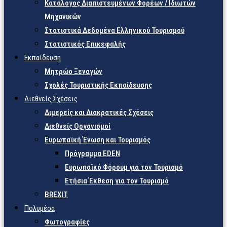
Κατάλογος Διαπιστευμένων Φορέων / Ιδιωτών
Μηχανικών
Στατιστικά Δεδομένα Ελληνικού Τουρισμού
Στατιστικός Επικεφαλής
Εκπαίδευση
Μητρώο Ξεναγών
Σχολές Τουριστικής Εκπαίδευσης
Διεθνείς Σχέσεις
Διμερείς και Διακρατικές Σχέσεις
Διεθνείς Οργανισμοί
Ευρωπαϊκή Ένωση και Τουρισμός
Πρόγραμμα EDEN
Ευρωπαϊκό Φόρουμ για τον Τουρισμό
Ετήσια Έκθεση για τον Τουρισμό
BREXIT
Πολυμέσα
Φωτογραφίες