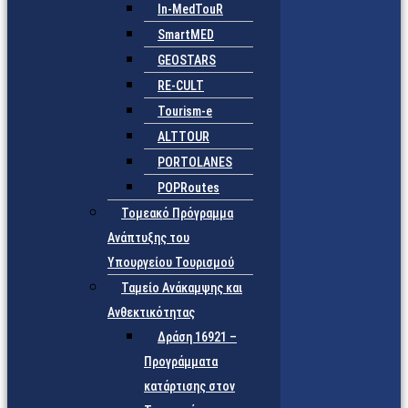
In-MedTouR
SmartMED
GEOSTARS
RE-CULT
Tourism-e
ALTTOUR
PORTOLANES
POPRoutes
Τομεακό Πρόγραμμα
Ανάπτυξης του
Υπουργείου Τουρισμού
Ταμείο Ανάκαμψης και
Ανθεκτικότητας
Δράση 16921 –
Προγράμματα
κατάρτισης στον