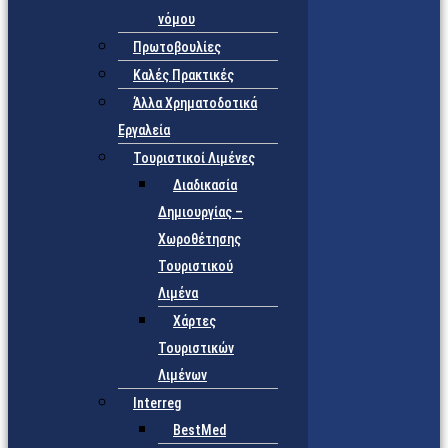
νόμου
Πρωτοβουλίες
Καλές Πρακτικές
Άλλα Χρηματοδοτικά
Εργαλεία
Τουριστικοί Λιμένες
Διαδικασία
Δημιουργίας –
Χωροθέτησης
Τουριστικού
Λιμένα
Χάρτες
Τουριστικών
Λιμένων
Interreg
BestMed