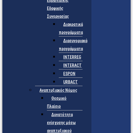
Ευρωπαϊκής
Εδαφικής
Συνεργασίας
Διακρατικά
προγράμματα
Διασυνοριακά
προγράμματα
INTERREG
INTERACT
ESPON
URBACT
Αναπτυξιακός Νόμος
Θεσμικό
Πλαίσιο
Δυνατότητα
ενίσχυσης μέσω
αναπτυξιακού