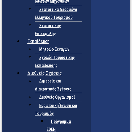
Ιδιωτών Μηχανικών
Στατιστικά Δεδομένα
Ελληνικού Τουρισμού
Στατιστικός
Επικεφαλής
Εκπαίδευση
Μητρώο Ξεναγών
Σχολές Τουριστικής
Εκπαίδευσης
Διεθνείς Σχέσεις
Διμερείς και
Διακρατικές Σχέσεις
Διεθνείς Οργανισμοί
Ευρωπαϊκή Ένωση και
Τουρισμός
Πρόγραμμα
EDEN