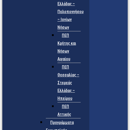
Ελλάδας –
Πελοποννήσου
– Ιονίων
Νήσων
ΠΕΠ
Κρήτης και
Νήσων
Αιγαίου
ΠΕΠ
Θεσσαλίας –
Στερεάς
Ελλάδας –
Ηπείρου
ΠΕΠ
Αττικής
Προγράμματα