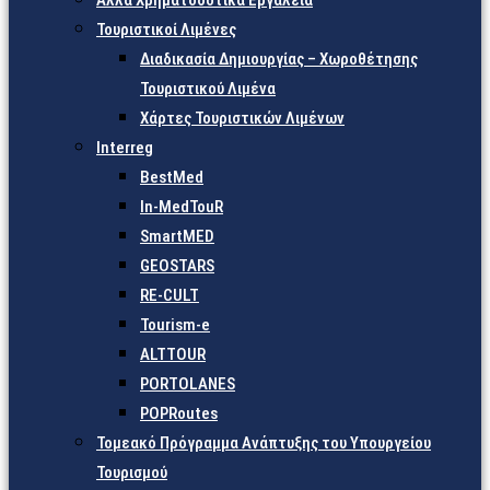
Άλλα Χρηματοδοτικά Εργαλεία
Τουριστικοί Λιμένες
Διαδικασία Δημιουργίας – Χωροθέτησης
Τουριστικού Λιμένα
Χάρτες Τουριστικών Λιμένων
Interreg
BestMed
In-MedTouR
SmartMED
GEOSTARS
RE-CULT
Tourism-e
ALTTOUR
PORTOLANES
POPRoutes
Τομεακό Πρόγραμμα Ανάπτυξης του Υπουργείου
Τουρισμού