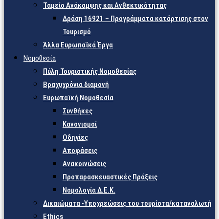
Ταμείο Ανάκαμψης και Ανθεκτικότητας
Δράση 16921 – Προγράμματα κατάρτισης στον
Τουρισμό
Άλλα Ευρωπαϊκά Έργα
Νομοθεσία
Πύλη Τουριστικής Νομοθεσίας
Βραχυχρόνια διαμονή
Ευρωπαϊκή Νομοθεσία
Συνθήκες
Κανονισμοί
Οδηγίες
Αποφάσεις
Ανακοινώσεις
Προπαρασκευαστικές Πράξεις
Νομολογία Δ.Ε.Κ.
Δικαιώματα -Υποχρεώσεις του τουρίστα/καταναλωτή
Ethics