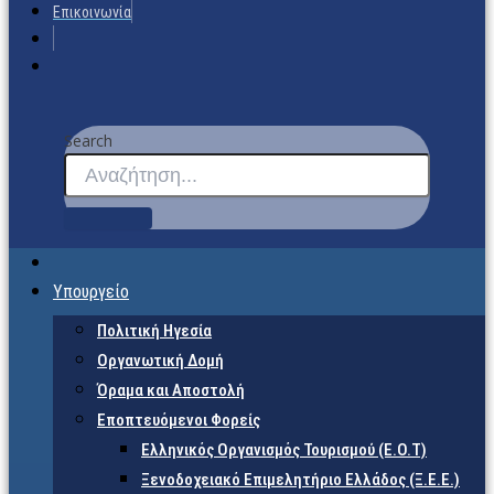
Επικοινωνία
Search
Υπουργείο
Πολιτική Ηγεσία
Οργανωτική Δομή
Όραμα και Αποστολή
Εποπτευόμενοι Φορείς
Eλληνικός Οργανισμός Τουρισμού (Ε.Ο.Τ)
Ξενοδοχειακό Επιμελητήριο Ελλάδος (Ξ.Ε.Ε.)