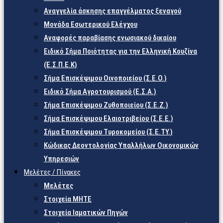
Αναγγελία άσκησης επαγγέλματος ξεναγού
Μονάδα Εσωτερικού Ελέγχου
Αναφορές παραβίασης ενωσιακού δικαίου
Ειδικό Σήμα Ποιότητας για την Ελληνική Κουζίνα
(Ε.Σ.Π.Ε.Κ)
Σήμα Επισκέψιμου Οινοποιείου (Σ.Ε.Ο.)
Ειδικό Σήμα Αγροτουρισμού (Ε.Σ.Α.)
Σήμα Επισκέψιμου Ζυθοποιείου (Σ.Ε.Ζ.)
Σήμα Επισκέψιμου Ελαιοτριβείου (Σ.Ε.Ε.)
Σήμα Επισκέψιμου Τυροκομείου (Σ.Ε.TY.)
Κώδικας Δεοντολογίας Υπαλλήλων Οικονομικών
Υπηρεσιών
Μελέτες / Πίνακες
Μελέτες
Στοιχεία ΜΗΤΕ
Στοιχεία Ιαματικών Πηγών