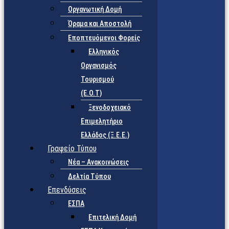
Οργανωτική Δομή
Όραμα και Αποστολή
Εποπτευόμενοι Φορείς
Eλληνικός
Οργανισμός
Τουρισμού
(Ε.Ο.Τ)
Ξενοδοχειακό
Επιμελητήριο
Ελλάδος (Ξ.Ε.Ε.)
Γραφείο Τύπου
Νέα – Ανακοινώσεις
Δελτία Τύπου
Επενδύσεις
ΕΣΠΑ
Επιτελική Δομή