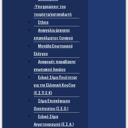
-Υποχρεώσεις του
τουρίστα/καταναλωτή
Ethics
Αναγγελία άσκησης
επαγγέλματος ξεναγού
Μονάδα Εσωτερικού
Ελέγχου
Αναφορές παραβίασης
ενωσιακού δικαίου
Ειδικό Σήμα Ποιότητας
για την Ελληνική Κουζίνα
(Ε.Σ.Π.Ε.Κ)
Σήμα Επισκέψιμου
Οινοποιείου (Σ.Ε.Ο.)
Ειδικό Σήμα
Αγροτουρισμού (Ε.Σ.Α.)