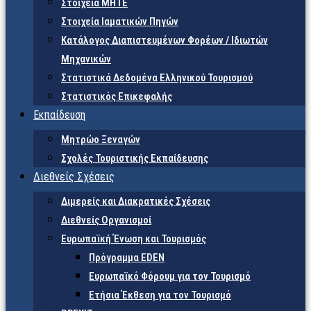
Στοιχεία ΜΗΤΕ
Στοιχεία Ιαματικών Πηγών
Κατάλογος Διαπιστευμένων Φορέων / Ιδιωτών
Μηχανικών
Στατιστικά Δεδομένα Ελληνικού Τουρισμού
Στατιστικός Επικεφαλής
Εκπαίδευση
Μητρώο Ξεναγών
Σχολές Τουριστικής Εκπαίδευσης
Διεθνείς Σχέσεις
Διμερείς και Διακρατικές Σχέσεις
Διεθνείς Οργανισμοί
Ευρωπαϊκή Ένωση και Τουρισμός
Πρόγραμμα EDEN
Ευρωπαϊκό Φόρουμ για τον Τουρισμό
Ετήσια Έκθεση για τον Τουρισμό