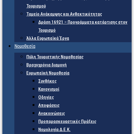
Τουρισμού
Ταμείο Ανάκαμψης και Ανθεκτικότητας
Δράση 16921 – Προγράμματα κατάρτισης στον
Τουρισμό
Άλλα Ευρωπαϊκά Έργα
Νομοθεσία
Πύλη Τουριστικής Νομοθεσίας
Βραχυχρόνια διαμονή
Ευρωπαϊκή Νομοθεσία
Συνθήκες
Κανονισμοί
Οδηγίες
Αποφάσεις
Ανακοινώσεις
Προπαρασκευαστικές Πράξεις
Νομολογία Δ.Ε.Κ.