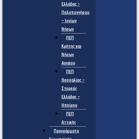
Ελλάδας –
Πελοποννήσου
– Ιονίων
Νήσων
ΠΕΠ
Κρήτης και
Νήσων
Αιγαίου
ΠΕΠ
Θεσσαλίας –
Στερεάς
Ελλάδας –
Ηπείρου
ΠΕΠ
Αττικής
Προγράμματα