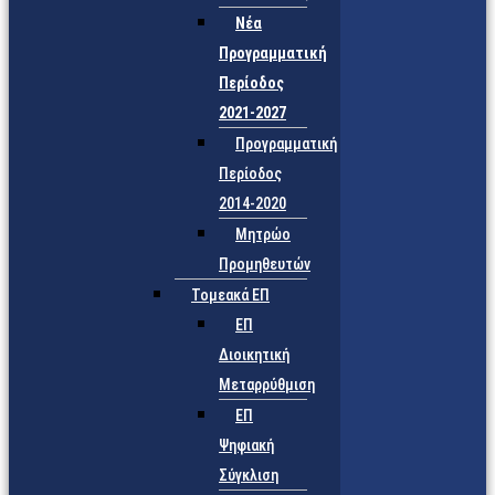
Νέα
Προγραμματική
Περίοδος
2021-2027
Προγραμματική
Περίοδος
2014-2020
Μητρώο
Προμηθευτών
Τομεακά ΕΠ
ΕΠ
Διοικητική
Μεταρρύθμιση
ΕΠ
Ψηφιακή
Σύγκλιση