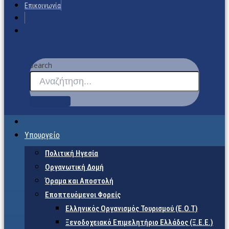
Επικοινωνία
Search
Υπουργείο
Πολιτική Ηγεσία
Οργανωτική Δομή
Όραμα και Αποστολή
Εποπτευόμενοι Φορείς
Eλληνικός Οργανισμός Τουρισμού (Ε.Ο.Τ)
Ξενοδοχειακό Επιμελητήριο Ελλάδος (Ξ.Ε.Ε.)