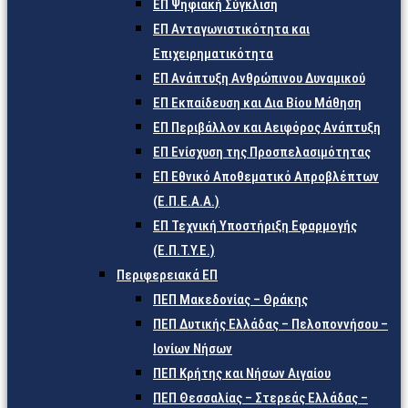
ΕΠ Ψηφιακή Σύγκλιση
ΕΠ Ανταγωνιστικότητα και
Επιχειρηματικότητα
ΕΠ Ανάπτυξη Ανθρώπινου Δυναμικού
ΕΠ Εκπαίδευση και Δια Βίου Μάθηση
ΕΠ Περιβάλλον και Αειφόρος Ανάπτυξη
ΕΠ Ενίσχυση της Προσπελασιμότητας
ΕΠ Εθνικό Αποθεματικό Απροβλέπτων
(Ε.Π.Ε.Α.Α.)
ΕΠ Τεχνική Υποστήριξη Εφαρμογής
(Ε.Π.Τ.Υ.Ε.)
Περιφερειακά ΕΠ
ΠΕΠ Μακεδονίας – Θράκης
ΠΕΠ Δυτικής Ελλάδας – Πελοποννήσου –
Ιονίων Νήσων
ΠΕΠ Κρήτης και Νήσων Αιγαίου
ΠΕΠ Θεσσαλίας – Στερεάς Ελλάδας –