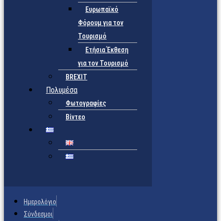
Ευρωπαϊκό
Φόρουμ για τον
Τουρισμό
Ετήσια Έκθεση
για τον Τουρισμό
BREXIT
Πολυμέσα
Φωτογραφίες
Βίντεο
Ημερολόγιο
Σύνδεσμοι