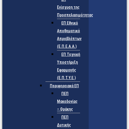
Ενίσχυση της
Προσπελασιμότητας
ΕΠ Εθνικό
Αποθεματικό
Απροβλέπτων
(Ε.Π.Ε.Α.Α.)
ΕΠ Τεχνική
Υποστήριξη
Εφαρμογής
(Ε.Π.Τ.Υ.Ε.)
Περιφερειακά ΕΠ
ΠΕΠ
Μακεδονίας
– Θράκης
ΠΕΠ
Δυτικής