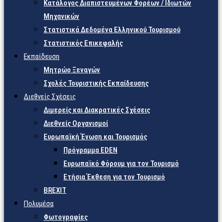
Κατάλογος Διαπιστευμένων Φορέων / Ιδιωτών
Μηχανικών
Στατιστικά Δεδομένα Ελληνικού Τουρισμού
Στατιστικός Επικεφαλής
Εκπαίδευση
Μητρώο Ξεναγών
Σχολές Τουριστικής Εκπαίδευσης
Διεθνείς Σχέσεις
Διμερείς και Διακρατικές Σχέσεις
Διεθνείς Οργανισμοί
Ευρωπαϊκή Ένωση και Τουρισμός
Πρόγραμμα EDEN
Ευρωπαϊκό Φόρουμ για τον Τουρισμό
Ετήσια Έκθεση για τον Τουρισμό
BREXIT
Πολυμέσα
Φωτογραφίες