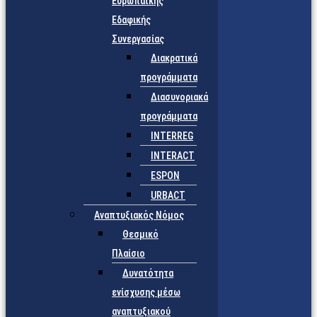
Ευρωπαϊκής
Εδαφικής
Συνεργασίας
Διακρατικά
προγράμματα
Διασυνοριακά
προγράμματα
INTERREG
INTERACT
ESPON
URBACT
Αναπτυξιακός Νόμος
Θεσμικό
Πλαίσιο
Δυνατότητα
ενίσχυσης μέσω
αναπτυξιακού