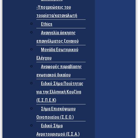
-Υποχρεώσεις του
τουρίστα/καταναλωτή
Ethics
Αναγγελία άσκησης
επαγγέλματος ξεναγού
Μονάδα Εσωτερικού
Ελέγχου
Αναφορές παραβίασης
ενωσιακού δικαίου
Ειδικό Σήμα Ποιότητας
για την Ελληνική Κουζίνα
(Ε.Σ.Π.Ε.Κ)
Σήμα Επισκέψιμου
Οινοποιείου (Σ.Ε.Ο.)
Ειδικό Σήμα
Αγροτουρισμού (Ε.Σ.Α.)