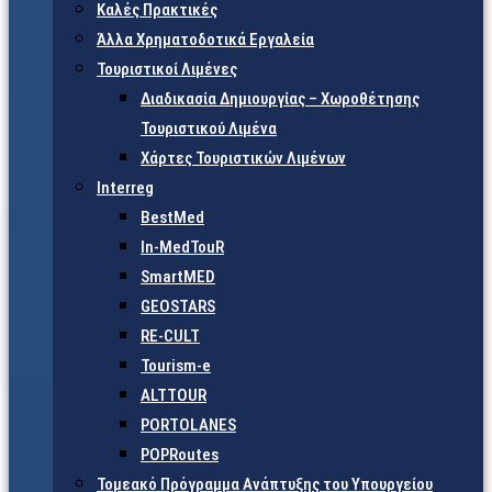
Καλές Πρακτικές
Άλλα Χρηματοδοτικά Εργαλεία
Τουριστικοί Λιμένες
Διαδικασία Δημιουργίας – Χωροθέτησης
Τουριστικού Λιμένα
Χάρτες Τουριστικών Λιμένων
Interreg
BestMed
In-MedTouR
SmartMED
GEOSTARS
RE-CULT
Tourism-e
ALTTOUR
PORTOLANES
POPRoutes
Τομεακό Πρόγραμμα Ανάπτυξης του Υπουργείου