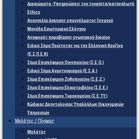
Δικαιώματα -Υποχρεώσεις του τουρίστα/καταναλωτή
Ethics
Αναγγελία άσκησης επαγγέλματος ξεναγού
Μονάδα Εσωτερικού Ελέγχου
Αναφορές παραβίασης ενωσιακού δικαίου
Ειδικό Σήμα Ποιότητας για την Ελληνική Κουζίνα
(Ε.Σ.Π.Ε.Κ)
Σήμα Επισκέψιμου Οινοποιείου (Σ.Ε.Ο.)
Ειδικό Σήμα Αγροτουρισμού (Ε.Σ.Α.)
Σήμα Επισκέψιμου Ζυθοποιείου (Σ.Ε.Ζ.)
Σήμα Επισκέψιμου Ελαιοτριβείου (Σ.Ε.Ε.)
Σήμα Επισκέψιμου Τυροκομείου (Σ.Ε.TY.)
Κώδικας Δεοντολογίας Υπαλλήλων Οικονομικών
Υπηρεσιών
Μελέτες / Πίνακες
Μελέτες