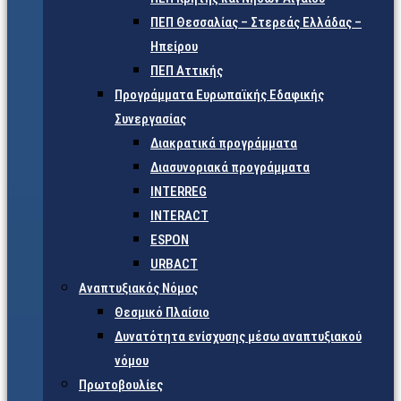
ΠΕΠ Θεσσαλίας – Στερεάς Ελλάδας –
Ηπείρου
ΠΕΠ Αττικής
Προγράμματα Ευρωπαϊκής Εδαφικής
Συνεργασίας
Διακρατικά προγράμματα
Διασυνοριακά προγράμματα
INTERREG
INTERACT
ESPON
URBACT
Αναπτυξιακός Νόμος
Θεσμικό Πλαίσιο
Δυνατότητα ενίσχυσης μέσω αναπτυξιακού
νόμου
Πρωτοβουλίες