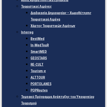
Άλλα Χρηματοδοτικά Εργαλεία
Τουριστικοί Λιμένες
Διαδικασία Δημιουργίας – Χωροθέτησης
Τουριστικού Λιμένα
Χάρτες Τουριστικών Λιμένων
Interreg
BestMed
In-MedTouR
SmartMED
GEOSTARS
RE-CULT
Tourism-e
ALTTOUR
PORTOLANES
POPRoutes
Τομεακό Πρόγραμμα Ανάπτυξης του Υπουργείου
Τουρισμού