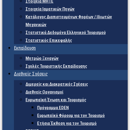
Στοιχεία ΜΗΤΕ
Στοιχεία Ιαματικών Πηγών
Κατάλογος Διαπιστευμένων Φορέων / Ιδιωτών
Μηχανικών
Στατιστικά Δεδομένα Ελληνικού Τουρισμού
Στατιστικός Επικεφαλής
Εκπαίδευση
Μητρώο Ξεναγών
Σχολές Τουριστικής Εκπαίδευσης
Διεθνείς Σχέσεις
Διμερείς και Διακρατικές Σχέσεις
Διεθνείς Οργανισμοί
Ευρωπαϊκή Ένωση και Τουρισμός
Πρόγραμμα EDEN
Ευρωπαϊκό Φόρουμ για τον Τουρισμό
Ετήσια Έκθεση για τον Τουρισμό