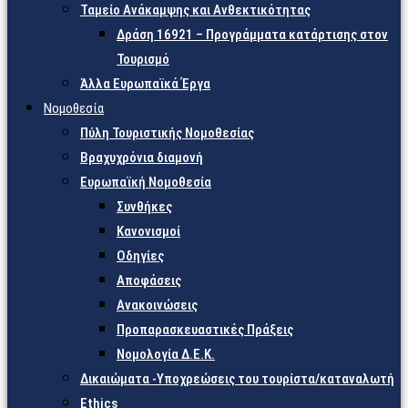
Ταμείο Ανάκαμψης και Ανθεκτικότητας
Δράση 16921 – Προγράμματα κατάρτισης στον
Τουρισμό
Άλλα Ευρωπαϊκά Έργα
Νομοθεσία
Πύλη Τουριστικής Νομοθεσίας
Βραχυχρόνια διαμονή
Ευρωπαϊκή Νομοθεσία
Συνθήκες
Κανονισμοί
Οδηγίες
Αποφάσεις
Ανακοινώσεις
Προπαρασκευαστικές Πράξεις
Νομολογία Δ.Ε.Κ.
Δικαιώματα -Υποχρεώσεις του τουρίστα/καταναλωτή
Ethics