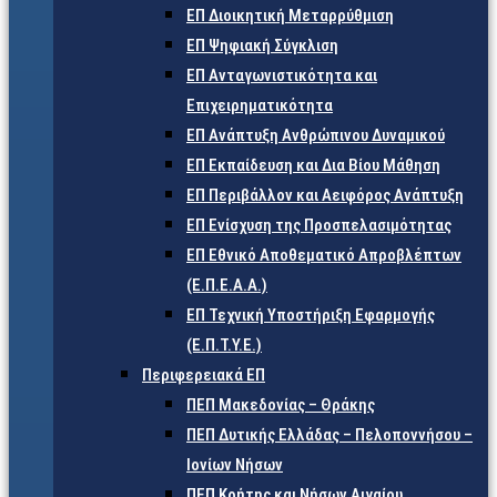
ΕΠ Διοικητική Μεταρρύθμιση
ΕΠ Ψηφιακή Σύγκλιση
ΕΠ Ανταγωνιστικότητα και
Επιχειρηματικότητα
ΕΠ Ανάπτυξη Ανθρώπινου Δυναμικού
ΕΠ Εκπαίδευση και Δια Βίου Μάθηση
ΕΠ Περιβάλλον και Αειφόρος Ανάπτυξη
ΕΠ Ενίσχυση της Προσπελασιμότητας
ΕΠ Εθνικό Αποθεματικό Απροβλέπτων
(Ε.Π.Ε.Α.Α.)
ΕΠ Τεχνική Υποστήριξη Εφαρμογής
(Ε.Π.Τ.Υ.Ε.)
Περιφερειακά ΕΠ
ΠΕΠ Μακεδονίας – Θράκης
ΠΕΠ Δυτικής Ελλάδας – Πελοποννήσου –
Ιονίων Νήσων
ΠΕΠ Κρήτης και Νήσων Αιγαίου