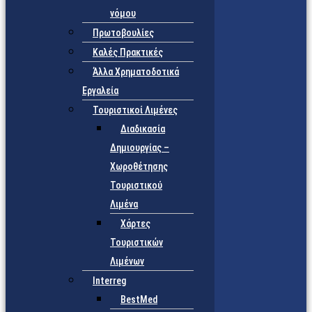
νόμου
Πρωτοβουλίες
Καλές Πρακτικές
Άλλα Χρηματοδοτικά
Εργαλεία
Τουριστικοί Λιμένες
Διαδικασία
Δημιουργίας –
Χωροθέτησης
Τουριστικού
Λιμένα
Χάρτες
Τουριστικών
Λιμένων
Interreg
BestMed