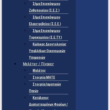
Σήμα Επισκέψιμου
Ζυθοποιείου (Σ.Ε.Ζ.)
Σήμα Επισκέψιμου
Ελαιοτριβείου (Σ.Ε.Ε.)
Σήμα Επισκέψιμου
Τυροκομείου (Σ.Ε.TY.)
Κώδικας Δεοντολογίας
Υπαλλήλων Οικονομικών
Υπηρεσιών
Μελέτες / Πίνακες
Μελέτες
Στοιχεία ΜΗΤΕ
Στοιχεία Ιαματικών
Πηγών
Κατάλογος
Διαπιστευμένων Φορέων /