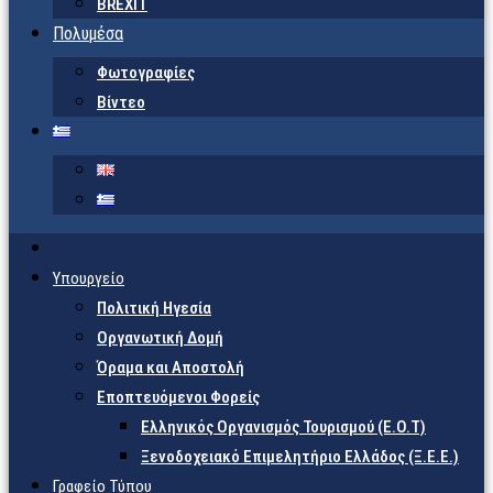
BREXIT
Πολυμέσα
Φωτογραφίες
Βίντεο
Υπουργείο
Πολιτική Ηγεσία
Οργανωτική Δομή
Όραμα και Αποστολή
Εποπτευόμενοι Φορείς
Eλληνικός Οργανισμός Τουρισμού (Ε.Ο.Τ)
Ξενοδοχειακό Επιμελητήριο Ελλάδος (Ξ.Ε.Ε.)
Γραφείο Τύπου