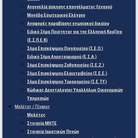
Αναγγελία άσκησης επαγγέλματος ξεναγού
Μονάδα Εσωτερικού Ελέγχου
Αναφορές παραβίασης ενωσιακού δικαίου
Ειδικό Σήμα Ποιότητας για την Ελληνική Κουζίνα
(Ε.Σ.Π.Ε.Κ)
Σήμα Επισκέψιμου Οινοποιείου (Σ.Ε.Ο.)
Ειδικό Σήμα Αγροτουρισμού (Ε.Σ.Α.)
Σήμα Επισκέψιμου Ζυθοποιείου (Σ.Ε.Ζ.)
Σήμα Επισκέψιμου Ελαιοτριβείου (Σ.Ε.Ε.)
Σήμα Επισκέψιμου Τυροκομείου (Σ.Ε.TY.)
Κώδικας Δεοντολογίας Υπαλλήλων Οικονομικών
Υπηρεσιών
Μελέτες / Πίνακες
Μελέτες
Στοιχεία ΜΗΤΕ
Στοιχεία Ιαματικών Πηγών