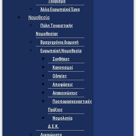
Τουρισμό
Άλλα Ευρωπαϊκά Έργα
Νομοθεσία
Πύλη Τουριστικής
Νομοθεσίας
Βραχυχρόνια διαμονή
Ευρωπαϊκή Νομοθεσία
Συνθήκες
Κανονισμοί
Οδηγίες
Αποφάσεις
Ανακοινώσεις
Προπαρασκευαστικές
Πράξεις
Νομολογία
Δ.Ε.Κ.
Δικαιώματα