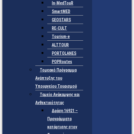
In-MedTouR
SmartMED
GEOSTARS
RE-CULT
Tourism-e
ALTTOUR
PORTOLANES
POPRoutes
Τομεακό Πρόγραμμα
Ανάπτυξης του
Υπουργείου Τουρισμού
Ταμείο Ανάκαμψης και
Ανθεκτικότητας
Δράση 16921 –
Προγράμματα
κατάρτισης στον