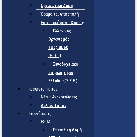
Οργανωτική Δομή
Όραμα και Αποστολή
Εποπτευόμενοι Φορείς
Eλληνικός
Οργανισμός
Τουρισμού
(Ε.Ο.Τ)
Ξενοδοχειακό
Επιμελητήριο
Ελλάδος (Ξ.Ε.Ε.)
Γραφείο Τύπου
Νέα – Ανακοινώσεις
Δελτία Τύπου
Επενδύσεις
ΕΣΠΑ
Επιτελική Δομή