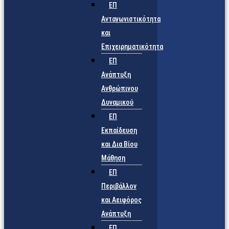
ΕΠ
Ανταγωνιστικότητα
και
Επιχειρηματικότητα
ΕΠ
Ανάπτυξη
Ανθρώπινου
Δυναμικού
ΕΠ
Εκπαίδευση
και Δια Βίου
Μάθηση
ΕΠ
Περιβάλλον
και Αειφόρος
Ανάπτυξη
ΕΠ