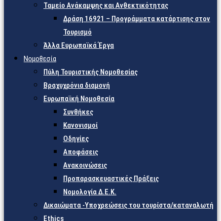
Ταμείο Ανάκαμψης και Ανθεκτικότητας
Δράση 16921 – Προγράμματα κατάρτισης στον
Τουρισμό
Άλλα Ευρωπαϊκά Έργα
Νομοθεσία
Πύλη Τουριστικής Νομοθεσίας
Βραχυχρόνια διαμονή
Ευρωπαϊκή Νομοθεσία
Συνθήκες
Κανονισμοί
Οδηγίες
Αποφάσεις
Ανακοινώσεις
Προπαρασκευαστικές Πράξεις
Νομολογία Δ.Ε.Κ.
Δικαιώματα -Υποχρεώσεις του τουρίστα/καταναλωτή
Ethics