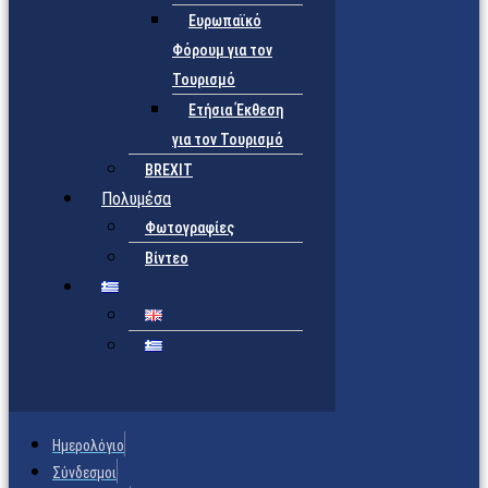
Ευρωπαϊκό
Φόρουμ για τον
Τουρισμό
Ετήσια Έκθεση
για τον Τουρισμό
BREXIT
Πολυμέσα
Φωτογραφίες
Βίντεο
Ημερολόγιο
Σύνδεσμοι