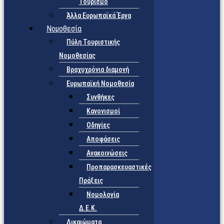
Τουρισμό
Άλλα Ευρωπαϊκά Έργα
Νομοθεσία
Πύλη Τουριστικής
Νομοθεσίας
Βραχυχρόνια διαμονή
Ευρωπαϊκή Νομοθεσία
Συνθήκες
Κανονισμοί
Οδηγίες
Αποφάσεις
Ανακοινώσεις
Προπαρασκευαστικές
Πράξεις
Νομολογία
Δ.Ε.Κ.
Δικαιώματα