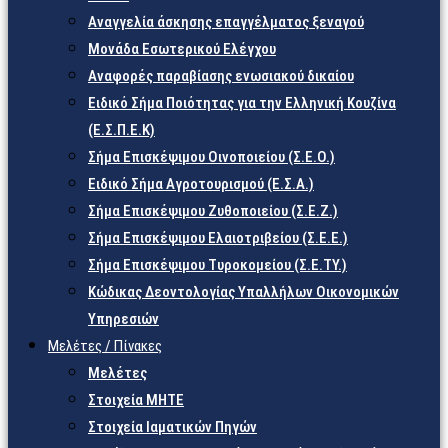
Αναγγελία άσκησης επαγγέλματος ξεναγού
Μονάδα Εσωτερικού Ελέγχου
Αναφορές παραβίασης ενωσιακού δικαίου
Ειδικό Σήμα Ποιότητας για την Ελληνική Κουζίνα
(Ε.Σ.Π.Ε.Κ)
Σήμα Επισκέψιμου Οινοποιείου (Σ.Ε.Ο.)
Ειδικό Σήμα Αγροτουρισμού (Ε.Σ.Α.)
Σήμα Επισκέψιμου Ζυθοποιείου (Σ.Ε.Ζ.)
Σήμα Επισκέψιμου Ελαιοτριβείου (Σ.Ε.Ε.)
Σήμα Επισκέψιμου Τυροκομείου (Σ.Ε.TY.)
Κώδικας Δεοντολογίας Υπαλλήλων Οικονομικών
Υπηρεσιών
Μελέτες / Πίνακες
Μελέτες
Στοιχεία ΜΗΤΕ
Στοιχεία Ιαματικών Πηγών