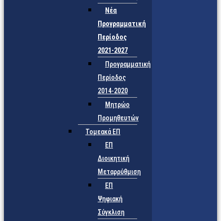
Νέα
Προγραμματική
Περίοδος
2021-2027
Προγραμματική
Περίοδος
2014-2020
Μητρώο
Προμηθευτών
Τομεακά ΕΠ
ΕΠ
Διοικητική
Μεταρρύθμιση
ΕΠ
Ψηφιακή
Σύγκλιση