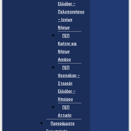
Ελλάδας –
Πελοποννήσου
– Ιονίων
Νήσων
ΠΕΠ
Κρήτης και
Νήσων
Αιγαίου
ΠΕΠ
Θεσσαλίας –
Στερεάς
Ελλάδας –
Ηπείρου
ΠΕΠ
Αττικής
Προγράμματα