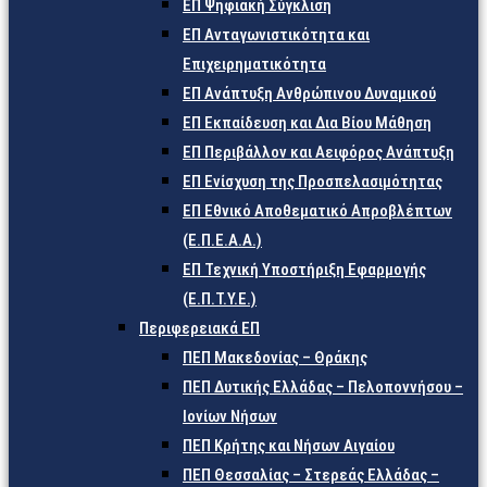
ΕΠ Ψηφιακή Σύγκλιση
ΕΠ Ανταγωνιστικότητα και
Επιχειρηματικότητα
ΕΠ Ανάπτυξη Ανθρώπινου Δυναμικού
ΕΠ Εκπαίδευση και Δια Βίου Μάθηση
ΕΠ Περιβάλλον και Αειφόρος Ανάπτυξη
ΕΠ Ενίσχυση της Προσπελασιμότητας
ΕΠ Εθνικό Αποθεματικό Απροβλέπτων
(Ε.Π.Ε.Α.Α.)
ΕΠ Τεχνική Υποστήριξη Εφαρμογής
(Ε.Π.Τ.Υ.Ε.)
Περιφερειακά ΕΠ
ΠΕΠ Μακεδονίας – Θράκης
ΠΕΠ Δυτικής Ελλάδας – Πελοποννήσου –
Ιονίων Νήσων
ΠΕΠ Κρήτης και Νήσων Αιγαίου
ΠΕΠ Θεσσαλίας – Στερεάς Ελλάδας –