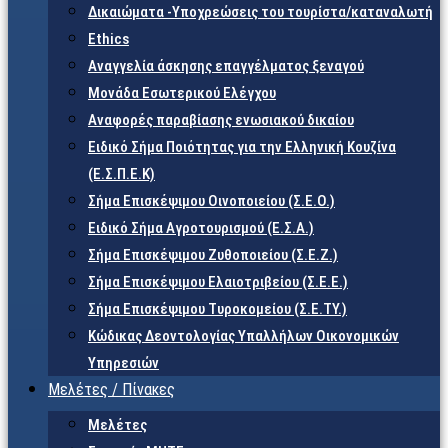
Δικαιώματα -Υποχρεώσεις του τουρίστα/καταναλωτή
Ethics
Αναγγελία άσκησης επαγγέλματος ξεναγού
Μονάδα Εσωτερικού Ελέγχου
Αναφορές παραβίασης ενωσιακού δικαίου
Ειδικό Σήμα Ποιότητας για την Ελληνική Κουζίνα
(Ε.Σ.Π.Ε.Κ)
Σήμα Επισκέψιμου Οινοποιείου (Σ.Ε.Ο.)
Ειδικό Σήμα Αγροτουρισμού (Ε.Σ.Α.)
Σήμα Επισκέψιμου Ζυθοποιείου (Σ.Ε.Ζ.)
Σήμα Επισκέψιμου Ελαιοτριβείου (Σ.Ε.Ε.)
Σήμα Επισκέψιμου Τυροκομείου (Σ.Ε.TY.)
Κώδικας Δεοντολογίας Υπαλλήλων Οικονομικών
Υπηρεσιών
Μελέτες / Πίνακες
Μελέτες