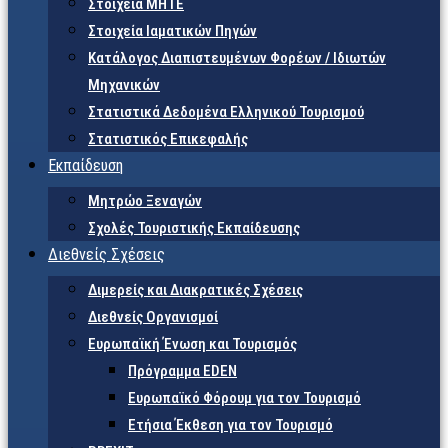
Στοιχεία ΜΗΤΕ
Στοιχεία Ιαματικών Πηγών
Κατάλογος Διαπιστευμένων Φορέων / Ιδιωτών
Μηχανικών
Στατιστικά Δεδομένα Ελληνικού Τουρισμού
Στατιστικός Επικεφαλής
Εκπαίδευση
Μητρώο Ξεναγών
Σχολές Τουριστικής Εκπαίδευσης
Διεθνείς Σχέσεις
Διμερείς και Διακρατικές Σχέσεις
Διεθνείς Οργανισμοί
Ευρωπαϊκή Ένωση και Τουρισμός
Πρόγραμμα EDEN
Ευρωπαϊκό Φόρουμ για τον Τουρισμό
Ετήσια Έκθεση για τον Τουρισμό