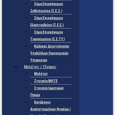
Σήμα Επισκέψιμου
Ζυθοποιείου (Σ.Ε.Ζ.)
Σήμα Επισκέψιμου
Ελαιοτριβείου (Σ.Ε.Ε.)
Σήμα Επισκέψιμου
Τυροκομείου (Σ.Ε.TY.)
Κώδικας Δεοντολογίας
Υπαλλήλων Οικονομικών
Υπηρεσιών
Μελέτες / Πίνακες
Μελέτες
Στοιχεία ΜΗΤΕ
Στοιχεία Ιαματικών
Πηγών
Κατάλογος
Διαπιστευμένων Φορέων /