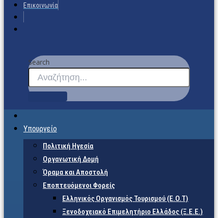
Επικοινωνία
Search
Υπουργείο
Πολιτική Ηγεσία
Οργανωτική Δομή
Όραμα και Αποστολή
Εποπτευόμενοι Φορείς
Eλληνικός Οργανισμός Τουρισμού (Ε.Ο.Τ)
Ξενοδοχειακό Επιμελητήριο Ελλάδος (Ξ.Ε.Ε.)