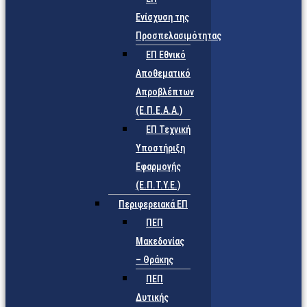
Ενίσχυση της
Προσπελασιμότητας
ΕΠ Εθνικό
Αποθεματικό
Απροβλέπτων
(Ε.Π.Ε.Α.Α.)
ΕΠ Τεχνική
Υποστήριξη
Εφαρμογής
(Ε.Π.Τ.Υ.Ε.)
Περιφερειακά ΕΠ
ΠΕΠ
Μακεδονίας
– Θράκης
ΠΕΠ
Δυτικής