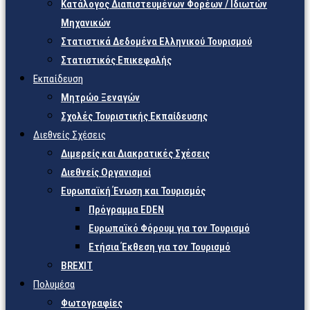
Κατάλογος Διαπιστευμένων Φορέων / Ιδιωτών
Μηχανικών
Στατιστικά Δεδομένα Ελληνικού Τουρισμού
Στατιστικός Επικεφαλής
Εκπαίδευση
Μητρώο Ξεναγών
Σχολές Τουριστικής Εκπαίδευσης
Διεθνείς Σχέσεις
Διμερείς και Διακρατικές Σχέσεις
Διεθνείς Οργανισμοί
Ευρωπαϊκή Ένωση και Τουρισμός
Πρόγραμμα EDEN
Ευρωπαϊκό Φόρουμ για τον Τουρισμό
Ετήσια Έκθεση για τον Τουρισμό
BREXIT
Πολυμέσα
Φωτογραφίες