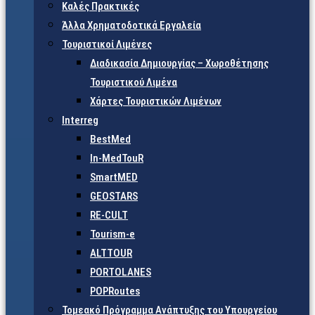
Καλές Πρακτικές
Άλλα Χρηματοδοτικά Εργαλεία
Τουριστικοί Λιμένες
Διαδικασία Δημιουργίας – Χωροθέτησης
Τουριστικού Λιμένα
Χάρτες Τουριστικών Λιμένων
Interreg
BestMed
In-MedTouR
SmartMED
GEOSTARS
RE-CULT
Tourism-e
ALTTOUR
PORTOLANES
POPRoutes
Τομεακό Πρόγραμμα Ανάπτυξης του Υπουργείου