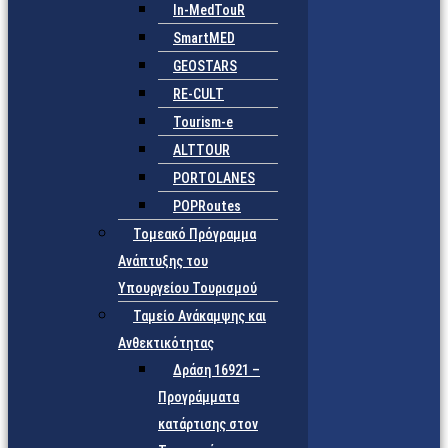
In-MedTouR
SmartMED
GEOSTARS
RE-CULT
Tourism-e
ALTTOUR
PORTOLANES
POPRoutes
Τομεακό Πρόγραμμα
Ανάπτυξης του
Υπουργείου Τουρισμού
Ταμείο Ανάκαμψης και
Ανθεκτικότητας
Δράση 16921 –
Προγράμματα
κατάρτισης στον