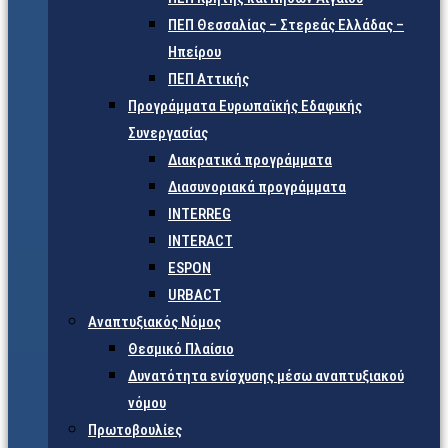
ΠΕΠ Θεσσαλίας – Στερεάς Ελλάδας –
Ηπείρου
ΠΕΠ Αττικής
Προγράμματα Ευρωπαϊκής Εδαφικής
Συνεργασίας
Διακρατικά προγράμματα
Διασυνοριακά προγράμματα
INTERREG
INTERACT
ESPON
URBACT
Αναπτυξιακός Νόμος
Θεσμικό Πλαίσιο
Δυνατότητα ενίσχυσης μέσω αναπτυξιακού
νόμου
Πρωτοβουλίες