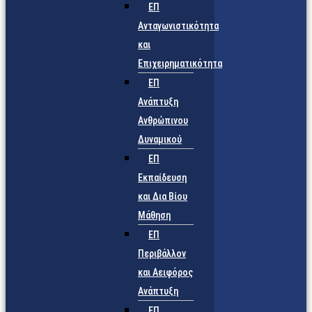
ΕΠ
Ανταγωνιστικότητα
και
Επιχειρηματικότητα
ΕΠ
Ανάπτυξη
Ανθρώπινου
Δυναμικού
ΕΠ
Εκπαίδευση
και Δια Βίου
Μάθηση
ΕΠ
Περιβάλλον
και Αειφόρος
Ανάπτυξη
ΕΠ