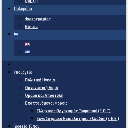
BREXIT
Πολυμέσα
Φωτογραφίες
Βίντεο
Υπουργείο
Πολιτική Ηγεσία
Οργανωτική Δομή
Όραμα και Αποστολή
Εποπτευόμενοι Φορείς
Eλληνικός Οργανισμός Τουρισμού (Ε.Ο.Τ)
Ξενοδοχειακό Επιμελητήριο Ελλάδος (Ξ.Ε.Ε.)
Γραφείο Τύπου