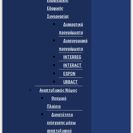
Ευρωπαϊκής
Εδαφικής
Συνεργασίας
Διακρατικά
προγράμματα
Διασυνοριακά
προγράμματα
INTERREG
INTERACT
ESPON
URBACT
Αναπτυξιακός Νόμος
Θεσμικό
Πλαίσιο
Δυνατότητα
ενίσχυσης μέσω
αναπτυξιακού