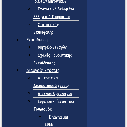
Ιδιωτών Μηχανικών
Στατιστικά Δεδομένα
Ελληνικού Τουρισμού
Στατιστικός
Επικεφαλής
Εκπαίδευση
Μητρώο Ξεναγών
Σχολές Τουριστικής
Εκπαίδευσης
Διεθνείς Σχέσεις
Διμερείς και
Διακρατικές Σχέσεις
Διεθνείς Οργανισμοί
Ευρωπαϊκή Ένωση και
Τουρισμός
Πρόγραμμα
EDEN