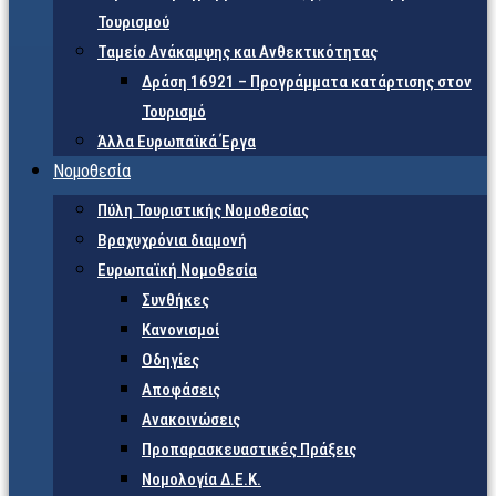
Τουρισμού
Ταμείο Ανάκαμψης και Ανθεκτικότητας
Δράση 16921 – Προγράμματα κατάρτισης στον
Τουρισμό
Άλλα Ευρωπαϊκά Έργα
Νομοθεσία
Πύλη Τουριστικής Νομοθεσίας
Βραχυχρόνια διαμονή
Ευρωπαϊκή Νομοθεσία
Συνθήκες
Κανονισμοί
Οδηγίες
Αποφάσεις
Ανακοινώσεις
Προπαρασκευαστικές Πράξεις
Νομολογία Δ.Ε.Κ.