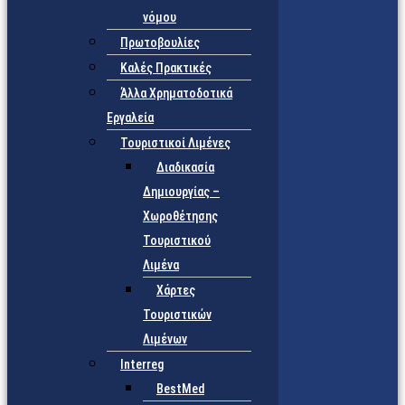
νόμου
Πρωτοβουλίες
Καλές Πρακτικές
Άλλα Χρηματοδοτικά
Εργαλεία
Τουριστικοί Λιμένες
Διαδικασία
Δημιουργίας –
Χωροθέτησης
Τουριστικού
Λιμένα
Χάρτες
Τουριστικών
Λιμένων
Interreg
BestMed