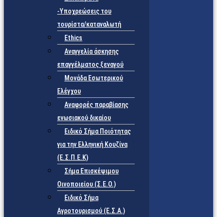
-Υποχρεώσεις του
τουρίστα/καταναλωτή
Ethics
Αναγγελία άσκησης
επαγγέλματος ξεναγού
Μονάδα Εσωτερικού
Ελέγχου
Αναφορές παραβίασης
ενωσιακού δικαίου
Ειδικό Σήμα Ποιότητας
για την Ελληνική Κουζίνα
(Ε.Σ.Π.Ε.Κ)
Σήμα Επισκέψιμου
Οινοποιείου (Σ.Ε.Ο.)
Ειδικό Σήμα
Αγροτουρισμού (Ε.Σ.Α.)