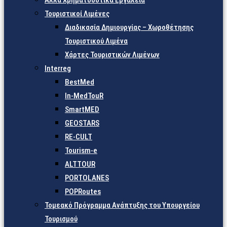
Άλλα Χρηματοδοτικά Εργαλεία
Τουριστικοί Λιμένες
Διαδικασία Δημιουργίας – Χωροθέτησης
Τουριστικού Λιμένα
Χάρτες Τουριστικών Λιμένων
Interreg
BestMed
In-MedTouR
SmartMED
GEOSTARS
RE-CULT
Tourism-e
ALTTOUR
PORTOLANES
POPRoutes
Τομεακό Πρόγραμμα Ανάπτυξης του Υπουργείου
Τουρισμού