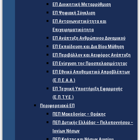
ΕΠ Διοικητική Μεταρρύθμιση
ΕΠ Ψηφιακή Σύγκλιση
ΕΠ Ανταγωνιστικότητα και
Επιχειρηματικότητα
ΕΠ Ανάπτυξη Ανθρώπινου Δυναμικού
ΕΠ Εκπαίδευση και Δια Βίου Μάθηση
ΕΠ Περιβάλλον και Αειφόρος Ανάπτυξη
ΕΠ Ενίσχυση της Προσπελασιμότητας
ΕΠ Εθνικό Αποθεματικό Απροβλέπτων
(Ε.Π.Ε.Α.Α.)
ΕΠ Τεχνική Υποστήριξη Εφαρμογής
(Ε.Π.Τ.Υ.Ε.)
Περιφερειακά ΕΠ
ΠΕΠ Μακεδονίας – Θράκης
ΠΕΠ Δυτικής Ελλάδας – Πελοποννήσου –
Ιονίων Νήσων
ΠΕΠ Κρήτης και Νήσων Αιγαίου