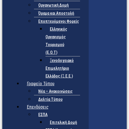
Οργανωτική Δομή
Όραμα και Αποστολή
Εποπτευόμενοι Φορείς
Eλληνικός
Οργανισμός
Τουρισμού
(Ε.Ο.Τ)
Ξενοδοχειακό
Επιμελητήριο
Ελλάδος (Ξ.Ε.Ε.)
Γραφείο Τύπου
Νέα – Ανακοινώσεις
Δελτία Τύπου
Επενδύσεις
ΕΣΠΑ
Επιτελική Δομή