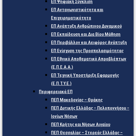
ΕΠ Ψηφιακή Σύγκλιση
ΕΠ Ανταγωνιστικότητα και
Επιχειρηματικότητα
ΕΠ Ανάπτυξη Ανθρώπινου Δυναμικού
ΕΠ Εκπαίδευση και Δια Βίου Μάθηση
ΕΠ Περιβάλλον και Αειφόρος Ανάπτυξη
ΕΠ Ενίσχυση της Προσπελασιμότητας
ΕΠ Εθνικό Αποθεματικό Απροβλέπτων
(Ε.Π.Ε.Α.Α.)
ΕΠ Τεχνική Υποστήριξη Εφαρμογής
(Ε.Π.Τ.Υ.Ε.)
Περιφερειακά ΕΠ
ΠΕΠ Μακεδονίας – Θράκης
ΠΕΠ Δυτικής Ελλάδας – Πελοποννήσου –
Ιονίων Νήσων
ΠΕΠ Κρήτης και Νήσων Αιγαίου
ΠΕΠ Θεσσαλίας – Στερεάς Ελλάδας –