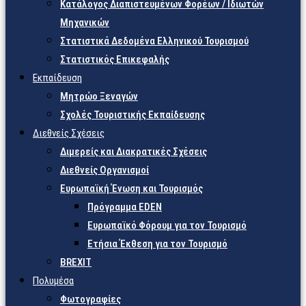
Κατάλογος Διαπιστευμένων Φορέων / Ιδιωτών
Μηχανικών
Στατιστικά Δεδομένα Ελληνικού Τουρισμού
Στατιστικός Επικεφαλής
Εκπαίδευση
Μητρώο Ξεναγών
Σχολές Τουριστικής Εκπαίδευσης
Διεθνείς Σχέσεις
Διμερείς και Διακρατικές Σχέσεις
Διεθνείς Οργανισμοί
Ευρωπαϊκή Ένωση και Τουρισμός
Πρόγραμμα EDEN
Ευρωπαϊκό Φόρουμ για τον Τουρισμό
Ετήσια Έκθεση για τον Τουρισμό
BREXIT
Πολυμέσα
Φωτογραφίες