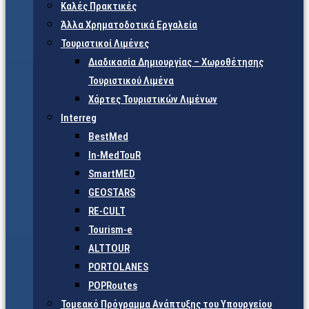
Καλές Πρακτικές
Άλλα Χρηματοδοτικά Εργαλεία
Τουριστικοί Λιμένες
Διαδικασία Δημιουργίας – Χωροθέτησης
Τουριστικού Λιμένα
Χάρτες Τουριστικών Λιμένων
Interreg
BestMed
In-MedTouR
SmartMED
GEOSTARS
RE-CULT
Tourism-e
ALTTOUR
PORTOLANES
POPRoutes
Τομεακό Πρόγραμμα Ανάπτυξης του Υπουργείου