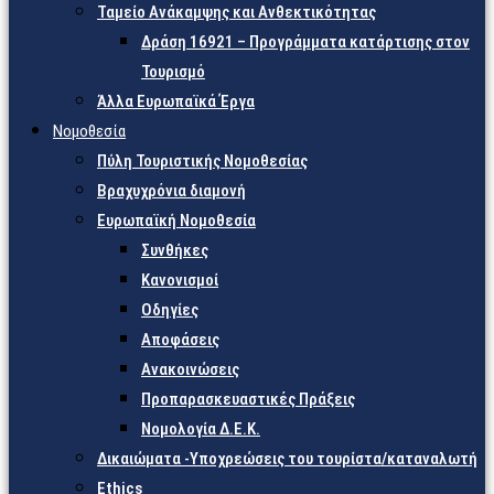
Ταμείο Ανάκαμψης και Ανθεκτικότητας
Δράση 16921 – Προγράμματα κατάρτισης στον
Τουρισμό
Άλλα Ευρωπαϊκά Έργα
Νομοθεσία
Πύλη Τουριστικής Νομοθεσίας
Βραχυχρόνια διαμονή
Ευρωπαϊκή Νομοθεσία
Συνθήκες
Κανονισμοί
Οδηγίες
Αποφάσεις
Ανακοινώσεις
Προπαρασκευαστικές Πράξεις
Νομολογία Δ.Ε.Κ.
Δικαιώματα -Υποχρεώσεις του τουρίστα/καταναλωτή
Ethics