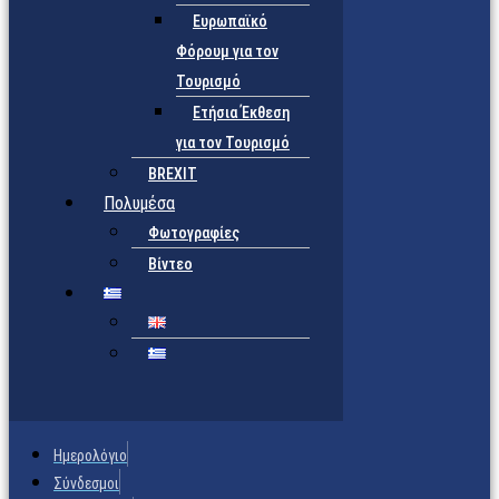
Ευρωπαϊκό
Φόρουμ για τον
Τουρισμό
Ετήσια Έκθεση
για τον Τουρισμό
BREXIT
Πολυμέσα
Φωτογραφίες
Βίντεο
Ημερολόγιο
Σύνδεσμοι