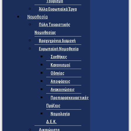
Τουρισμό
Άλλα Ευρωπαϊκά Έργα
Νομοθεσία
Πύλη Τουριστικής
Νομοθεσίας
Βραχυχρόνια διαμονή
Ευρωπαϊκή Νομοθεσία
Συνθήκες
Κανονισμοί
Οδηγίες
Αποφάσεις
Ανακοινώσεις
Προπαρασκευαστικές
Πράξεις
Νομολογία
Δ.Ε.Κ.
Δικαιώματα