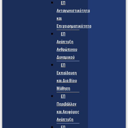
ΕΠ
Ανταγωνιστικότητα
και
Επιχειρηματικότητα
ΕΠ
Ανάπτυξη
Ανθρώπινου
Δυναμικού
ΕΠ
Εκπαίδευση
και Δια Βίου
Μάθηση
ΕΠ
Περιβάλλον
και Αειφόρος
Ανάπτυξη
ΕΠ