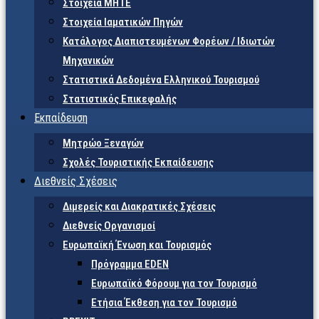
Στοιχεία ΜΗΤΕ
Στοιχεία Ιαματικών Πηγών
Κατάλογος Διαπιστευμένων Φορέων / Ιδιωτών
Μηχανικών
Στατιστικά Δεδομένα Ελληνικού Τουρισμού
Στατιστικός Επικεφαλής
Εκπαίδευση
Μητρώο Ξεναγών
Σχολές Τουριστικής Εκπαίδευσης
Διεθνείς Σχέσεις
Διμερείς και Διακρατικές Σχέσεις
Διεθνείς Οργανισμοί
Ευρωπαϊκή Ένωση και Τουρισμός
Πρόγραμμα EDEN
Ευρωπαϊκό Φόρουμ για τον Τουρισμό
Ετήσια Έκθεση για τον Τουρισμό