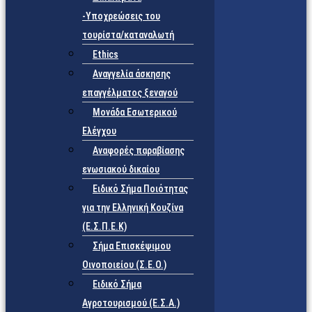
-Υποχρεώσεις του
τουρίστα/καταναλωτή
Ethics
Αναγγελία άσκησης
επαγγέλματος ξεναγού
Μονάδα Εσωτερικού
Ελέγχου
Αναφορές παραβίασης
ενωσιακού δικαίου
Ειδικό Σήμα Ποιότητας
για την Ελληνική Κουζίνα
(Ε.Σ.Π.Ε.Κ)
Σήμα Επισκέψιμου
Οινοποιείου (Σ.Ε.Ο.)
Ειδικό Σήμα
Αγροτουρισμού (Ε.Σ.Α.)