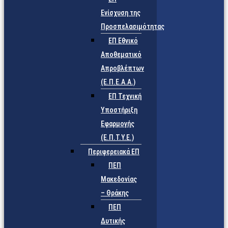
Ενίσχυση της
Προσπελασιμότητας
ΕΠ Εθνικό
Αποθεματικό
Απροβλέπτων
(Ε.Π.Ε.Α.Α.)
ΕΠ Τεχνική
Υποστήριξη
Εφαρμογής
(Ε.Π.Τ.Υ.Ε.)
Περιφερειακά ΕΠ
ΠΕΠ
Μακεδονίας
– Θράκης
ΠΕΠ
Δυτικής