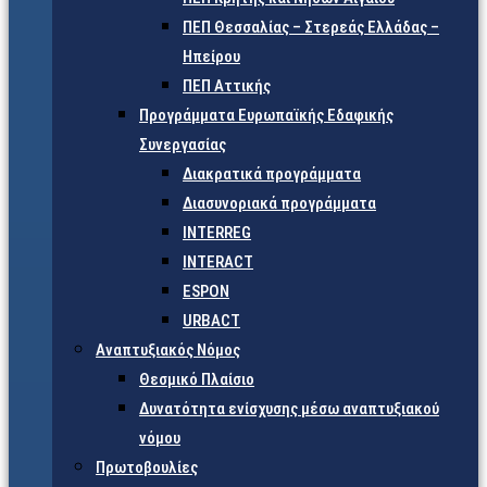
ΠΕΠ Θεσσαλίας – Στερεάς Ελλάδας –
Ηπείρου
ΠΕΠ Αττικής
Προγράμματα Ευρωπαϊκής Εδαφικής
Συνεργασίας
Διακρατικά προγράμματα
Διασυνοριακά προγράμματα
INTERREG
INTERACT
ESPON
URBACT
Αναπτυξιακός Νόμος
Θεσμικό Πλαίσιο
Δυνατότητα ενίσχυσης μέσω αναπτυξιακού
νόμου
Πρωτοβουλίες