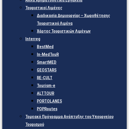
Άλλα Χρηματοδοτικά Εργαλεία
Τουριστικοί Λιμένες
Διαδικασία Δημιουργίας – Χωροθέτησης
Τουριστικού Λιμένα
Χάρτες Τουριστικών Λιμένων
Interreg
BestMed
In-MedTouR
SmartMED
GEOSTARS
RE-CULT
Tourism-e
ALTTOUR
PORTOLANES
POPRoutes
Τομεακό Πρόγραμμα Ανάπτυξης του Υπουργείου
Τουρισμού