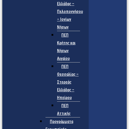
Ελλάδας –
Πελοποννήσου
– Ιονίων
Νήσων
ΠΕΠ
Κρήτης και
Νήσων
Αιγαίου
ΠΕΠ
Θεσσαλίας –
Στερεάς
Ελλάδας –
Ηπείρου
ΠΕΠ
Αττικής
Προγράμματα