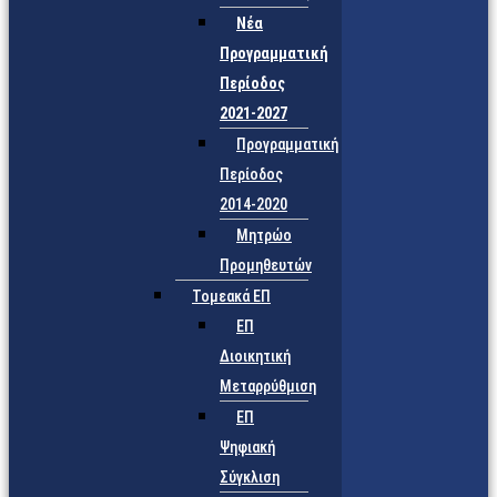
Νέα
Προγραμματική
Περίοδος
2021-2027
Προγραμματική
Περίοδος
2014-2020
Μητρώο
Προμηθευτών
Τομεακά ΕΠ
ΕΠ
Διοικητική
Μεταρρύθμιση
ΕΠ
Ψηφιακή
Σύγκλιση