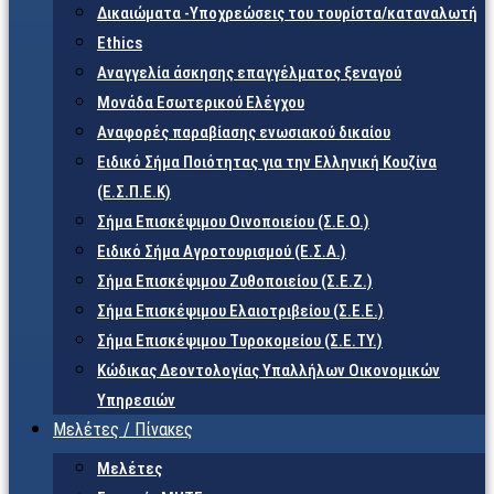
Δικαιώματα -Υποχρεώσεις του τουρίστα/καταναλωτή
Ethics
Αναγγελία άσκησης επαγγέλματος ξεναγού
Μονάδα Εσωτερικού Ελέγχου
Αναφορές παραβίασης ενωσιακού δικαίου
Ειδικό Σήμα Ποιότητας για την Ελληνική Κουζίνα
(Ε.Σ.Π.Ε.Κ)
Σήμα Επισκέψιμου Οινοποιείου (Σ.Ε.Ο.)
Ειδικό Σήμα Αγροτουρισμού (Ε.Σ.Α.)
Σήμα Επισκέψιμου Ζυθοποιείου (Σ.Ε.Ζ.)
Σήμα Επισκέψιμου Ελαιοτριβείου (Σ.Ε.Ε.)
Σήμα Επισκέψιμου Τυροκομείου (Σ.Ε.TY.)
Κώδικας Δεοντολογίας Υπαλλήλων Οικονομικών
Υπηρεσιών
Μελέτες / Πίνακες
Μελέτες