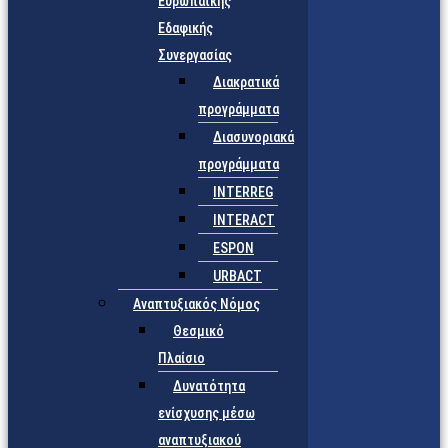
Ευρωπαϊκής
Εδαφικής
Συνεργασίας
Διακρατικά
προγράμματα
Διασυνοριακά
προγράμματα
INTERREG
INTERACT
ESPON
URBACT
Αναπτυξιακός Νόμος
Θεσμικό
Πλαίσιο
Δυνατότητα
ενίσχυσης μέσω
αναπτυξιακού