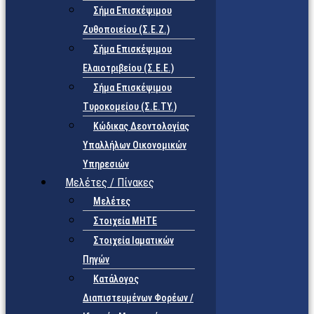
Σήμα Επισκέψιμου
Ζυθοποιείου (Σ.Ε.Ζ.)
Σήμα Επισκέψιμου
Ελαιοτριβείου (Σ.Ε.Ε.)
Σήμα Επισκέψιμου
Τυροκομείου (Σ.Ε.TY.)
Κώδικας Δεοντολογίας
Υπαλλήλων Οικονομικών
Υπηρεσιών
Μελέτες / Πίνακες
Μελέτες
Στοιχεία ΜΗΤΕ
Στοιχεία Ιαματικών
Πηγών
Κατάλογος
Διαπιστευμένων Φορέων /