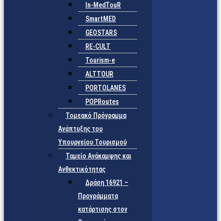
In-MedTouR
SmartMED
GEOSTARS
RE-CULT
Tourism-e
ALTTOUR
PORTOLANES
POPRoutes
Τομεακό Πρόγραμμα
Ανάπτυξης του
Υπουργείου Τουρισμού
Ταμείο Ανάκαμψης και
Ανθεκτικότητας
Δράση 16921 –
Προγράμματα
κατάρτισης στον