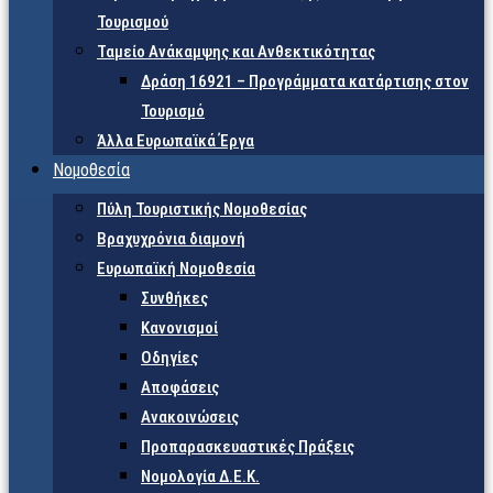
Τουρισμού
Ταμείο Ανάκαμψης και Ανθεκτικότητας
Δράση 16921 – Προγράμματα κατάρτισης στον
Τουρισμό
Άλλα Ευρωπαϊκά Έργα
Νομοθεσία
Πύλη Τουριστικής Νομοθεσίας
Βραχυχρόνια διαμονή
Ευρωπαϊκή Νομοθεσία
Συνθήκες
Κανονισμοί
Οδηγίες
Αποφάσεις
Ανακοινώσεις
Προπαρασκευαστικές Πράξεις
Νομολογία Δ.Ε.Κ.