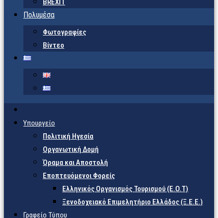
BREXIT
Πολυμέσα
Φωτογραφίες
Βίντεο
Υπουργείο
Πολιτική Ηγεσία
Οργανωτική Δομή
Όραμα και Αποστολή
Εποπτευόμενοι Φορείς
Eλληνικός Οργανισμός Τουρισμού (Ε.Ο.Τ)
Ξενοδοχειακό Επιμελητήριο Ελλάδος (Ξ.Ε.Ε.)
Γραφείο Τύπου