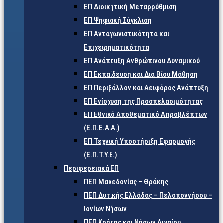
ΕΠ Διοικητική Μεταρρύθμιση
ΕΠ Ψηφιακή Σύγκλιση
ΕΠ Ανταγωνιστικότητα και
Επιχειρηματικότητα
ΕΠ Ανάπτυξη Ανθρώπινου Δυναμικού
ΕΠ Εκπαίδευση και Δια Βίου Μάθηση
ΕΠ Περιβάλλον και Αειφόρος Ανάπτυξη
ΕΠ Ενίσχυση της Προσπελασιμότητας
ΕΠ Εθνικό Αποθεματικό Απροβλέπτων
(Ε.Π.Ε.Α.Α.)
ΕΠ Τεχνική Υποστήριξη Εφαρμογής
(Ε.Π.Τ.Υ.Ε.)
Περιφερειακά ΕΠ
ΠΕΠ Μακεδονίας – Θράκης
ΠΕΠ Δυτικής Ελλάδας – Πελοποννήσου –
Ιονίων Νήσων
ΠΕΠ Κρήτης και Νήσων Αιγαίου