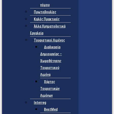
νόμου
Πρωτοβουλίες
Καλές Πρακτικές
Άλλα Χρηματοδοτικά
Εργαλεία
Τουριστικοί Λιμένες
Διαδικασία
Δημιουργίας –
Χωροθέτησης
Τουριστικού
Λιμένα
Χάρτες
Τουριστικών
Λιμένων
Interreg
BestMed