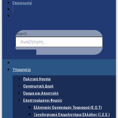
Επικοινωνία
Search
Υπουργείο
Πολιτική Ηγεσία
Οργανωτική Δομή
Όραμα και Αποστολή
Εποπτευόμενοι Φορείς
Eλληνικός Οργανισμός Τουρισμού (Ε.Ο.Τ)
Ξενοδοχειακό Επιμελητήριο Ελλάδος (Ξ.Ε.Ε.)