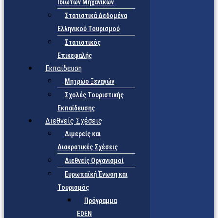
Ιδιωτών Μηχανικών
Στατιστικά Δεδομένα
Ελληνικού Τουρισμού
Στατιστικός
Επικεφαλής
Εκπαίδευση
Μητρώο Ξεναγών
Σχολές Τουριστικής
Εκπαίδευσης
Διεθνείς Σχέσεις
Διμερείς και
Διακρατικές Σχέσεις
Διεθνείς Οργανισμοί
Ευρωπαϊκή Ένωση και
Τουρισμός
Πρόγραμμα
EDEN