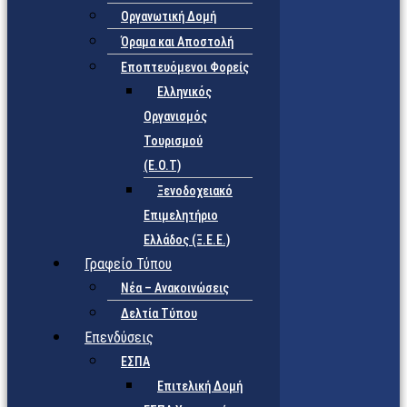
Οργανωτική Δομή
Όραμα και Αποστολή
Εποπτευόμενοι Φορείς
Eλληνικός
Οργανισμός
Τουρισμού
(Ε.Ο.Τ)
Ξενοδοχειακό
Επιμελητήριο
Ελλάδος (Ξ.Ε.Ε.)
Γραφείο Τύπου
Νέα – Ανακοινώσεις
Δελτία Τύπου
Επενδύσεις
ΕΣΠΑ
Επιτελική Δομή