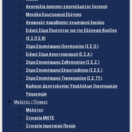
Αναγγελία άσκησης επαγγέλματος ξεναγού
Μονάδα Εσωτερικού Ελέγχου
Αναφορές παραβίασης ενωσιακού δικαίου
Ειδικό Σήμα Ποιότητας για την Ελληνική Κουζίνα
(Ε.Σ.Π.Ε.Κ)
Σήμα Επισκέψιμου Οινοποιείου (Σ.Ε.Ο.)
Ειδικό Σήμα Αγροτουρισμού (Ε.Σ.Α.)
Σήμα Επισκέψιμου Ζυθοποιείου (Σ.Ε.Ζ.)
Σήμα Επισκέψιμου Ελαιοτριβείου (Σ.Ε.Ε.)
Σήμα Επισκέψιμου Τυροκομείου (Σ.Ε.TY.)
Κώδικας Δεοντολογίας Υπαλλήλων Οικονομικών
Υπηρεσιών
Μελέτες / Πίνακες
Μελέτες
Στοιχεία ΜΗΤΕ
Στοιχεία Ιαματικών Πηγών