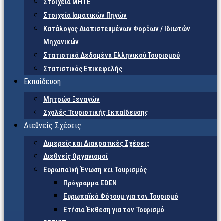
Στοιχεία ΜΗΤΕ
Στοιχεία Ιαματικών Πηγών
Κατάλογος Διαπιστευμένων Φορέων / Ιδιωτών
Μηχανικών
Στατιστικά Δεδομένα Ελληνικού Τουρισμού
Στατιστικός Επικεφαλής
Εκπαίδευση
Μητρώο Ξεναγών
Σχολές Τουριστικής Εκπαίδευσης
Διεθνείς Σχέσεις
Διμερείς και Διακρατικές Σχέσεις
Διεθνείς Οργανισμοί
Ευρωπαϊκή Ένωση και Τουρισμός
Πρόγραμμα EDEN
Ευρωπαϊκό Φόρουμ για τον Τουρισμό
Ετήσια Έκθεση για τον Τουρισμό