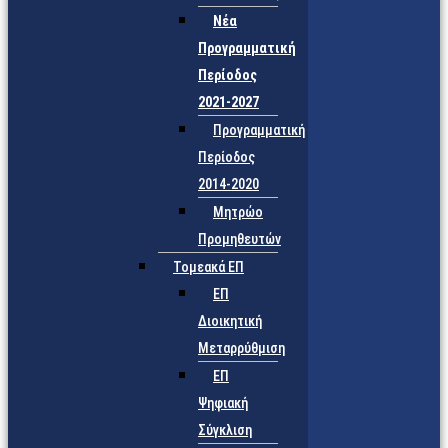
Νέα
Προγραμματική
Περίοδος
2021-2027
Προγραμματική
Περίοδος
2014-2020
Μητρώο
Προμηθευτών
Τομεακά ΕΠ
ΕΠ
Διοικητική
Μεταρρύθμιση
ΕΠ
Ψηφιακή
Σύγκλιση