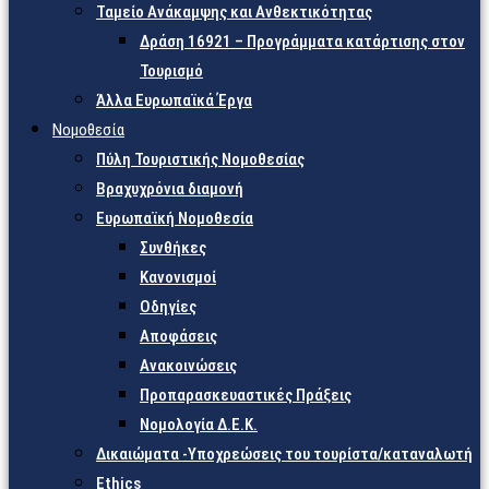
Ταμείο Ανάκαμψης και Ανθεκτικότητας
Δράση 16921 – Προγράμματα κατάρτισης στον
Τουρισμό
Άλλα Ευρωπαϊκά Έργα
Νομοθεσία
Πύλη Τουριστικής Νομοθεσίας
Βραχυχρόνια διαμονή
Ευρωπαϊκή Νομοθεσία
Συνθήκες
Κανονισμοί
Οδηγίες
Αποφάσεις
Ανακοινώσεις
Προπαρασκευαστικές Πράξεις
Νομολογία Δ.Ε.Κ.
Δικαιώματα -Υποχρεώσεις του τουρίστα/καταναλωτή
Ethics