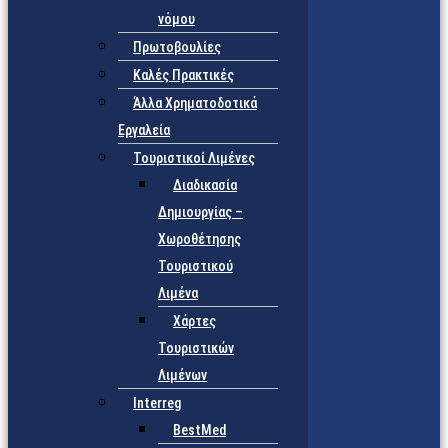
νόμου
Πρωτοβουλίες
Καλές Πρακτικές
Άλλα Χρηματοδοτικά
Εργαλεία
Τουριστικοί Λιμένες
Διαδικασία
Δημιουργίας –
Χωροθέτησης
Τουριστικού
Λιμένα
Χάρτες
Τουριστικών
Λιμένων
Interreg
BestMed