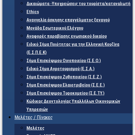
Δικαιώματα -Υποχρεώσεις του τουρίστα/καταναλωτή
Ethics
Αναγγελία άσκησης επαγγέλματος ξεναγού
Μονάδα Εσωτερικού Ελέγχου
Αναφορές παραβίασης ενωσιακού δικαίου
Ειδικό Σήμα Ποιότητας για την Ελληνική Κουζίνα
(Ε.Σ.Π.Ε.Κ)
Σήμα Επισκέψιμου Οινοποιείου (Σ.Ε.Ο.)
Ειδικό Σήμα Αγροτουρισμού (Ε.Σ.Α.)
Σήμα Επισκέψιμου Ζυθοποιείου (Σ.Ε.Ζ.)
Σήμα Επισκέψιμου Ελαιοτριβείου (Σ.Ε.Ε.)
Σήμα Επισκέψιμου Τυροκομείου (Σ.Ε.TY.)
Κώδικας Δεοντολογίας Υπαλλήλων Οικονομικών
Υπηρεσιών
Μελέτες / Πίνακες
Μελέτες