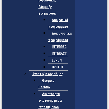
Ευρωπαϊκής
Εδαφικής
Συνεργασίας
Διακρατικά
προγράμματα
Διασυνοριακά
προγράμματα
INTERREG
INTERACT
ESPON
URBACT
Αναπτυξιακός Νόμος
Θεσμικό
Πλαίσιο
Δυνατότητα
ενίσχυσης μέσω
αναπτυξιακού