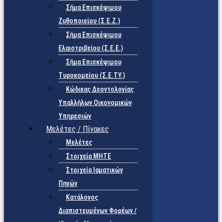
Σήμα Επισκέψιμου
Ζυθοποιείου (Σ.Ε.Ζ.)
Σήμα Επισκέψιμου
Ελαιοτριβείου (Σ.Ε.Ε.)
Σήμα Επισκέψιμου
Τυροκομείου (Σ.Ε.TY.)
Κώδικας Δεοντολογίας
Υπαλλήλων Οικονομικών
Υπηρεσιών
Μελέτες / Πίνακες
Μελέτες
Στοιχεία ΜΗΤΕ
Στοιχεία Ιαματικών
Πηγών
Κατάλογος
Διαπιστευμένων Φορέων /