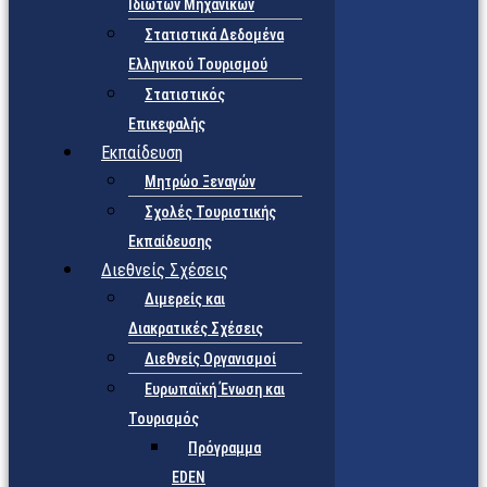
Ιδιωτών Μηχανικών
Στατιστικά Δεδομένα
Ελληνικού Τουρισμού
Στατιστικός
Επικεφαλής
Εκπαίδευση
Μητρώο Ξεναγών
Σχολές Τουριστικής
Εκπαίδευσης
Διεθνείς Σχέσεις
Διμερείς και
Διακρατικές Σχέσεις
Διεθνείς Οργανισμοί
Ευρωπαϊκή Ένωση και
Τουρισμός
Πρόγραμμα
EDEN