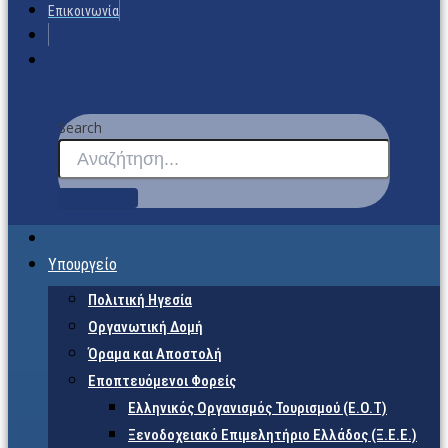
Επικοινωνία
Search
Υπουργείο
Πολιτική Ηγεσία
Οργανωτική Δομή
Όραμα και Αποστολή
Εποπτευόμενοι Φορείς
Eλληνικός Οργανισμός Τουρισμού (Ε.Ο.Τ)
Ξενοδοχειακό Επιμελητήριο Ελλάδος (Ξ.Ε.Ε.)