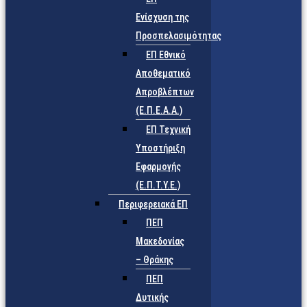
Ενίσχυση της
Προσπελασιμότητας
ΕΠ Εθνικό
Αποθεματικό
Απροβλέπτων
(Ε.Π.Ε.Α.Α.)
ΕΠ Τεχνική
Υποστήριξη
Εφαρμογής
(Ε.Π.Τ.Υ.Ε.)
Περιφερειακά ΕΠ
ΠΕΠ
Μακεδονίας
– Θράκης
ΠΕΠ
Δυτικής