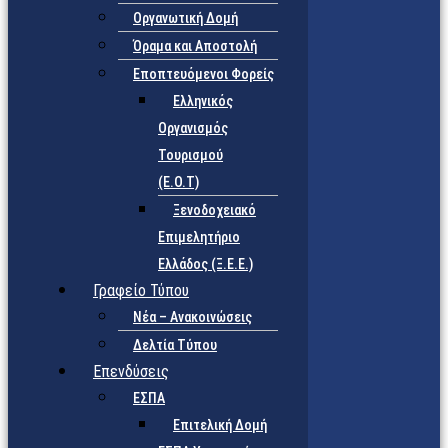
Οργανωτική Δομή
Όραμα και Αποστολή
Εποπτευόμενοι Φορείς
Eλληνικός
Οργανισμός
Τουρισμού
(Ε.Ο.Τ)
Ξενοδοχειακό
Επιμελητήριο
Ελλάδος (Ξ.Ε.Ε.)
Γραφείο Τύπου
Νέα – Ανακοινώσεις
Δελτία Τύπου
Επενδύσεις
ΕΣΠΑ
Επιτελική Δομή