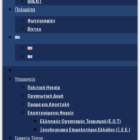
BREXIT
Πολυμέσα
Φωτογραφίες
Βίντεο
Υπουργείο
Πολιτική Ηγεσία
Οργανωτική Δομή
Όραμα και Αποστολή
Εποπτευόμενοι Φορείς
Eλληνικός Οργανισμός Τουρισμού (Ε.Ο.Τ)
Ξενοδοχειακό Επιμελητήριο Ελλάδος (Ξ.Ε.Ε.)
Γραφείο Τύπου