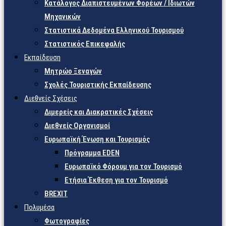
Κατάλογος Διαπιστευμένων Φορέων / Ιδιωτών
Μηχανικών
Στατιστικά Δεδομένα Ελληνικού Τουρισμού
Στατιστικός Επικεφαλής
Εκπαίδευση
Μητρώο Ξεναγών
Σχολές Τουριστικής Εκπαίδευσης
Διεθνείς Σχέσεις
Διμερείς και Διακρατικές Σχέσεις
Διεθνείς Οργανισμοί
Ευρωπαϊκή Ένωση και Τουρισμός
Πρόγραμμα EDEN
Ευρωπαϊκό Φόρουμ για τον Τουρισμό
Ετήσια Έκθεση για τον Τουρισμό
BREXIT
Πολυμέσα
Φωτογραφίες