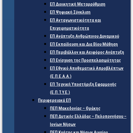
ΕΠ Διοικητική Μεταρρύθμιση
ΕΠ Ψηφιακή Σύγκλιση
ΕΠ Ανταγωνιστικότητα και
Επιχειρηματικότητα
ΕΠ Ανάπτυξη Ανθρώπινου Δυναμικού
ΕΠ Εκπαίδευση και Δια Βίου Μάθηση
ΕΠ Περιβάλλον και Αειφόρος Ανάπτυξη
ΕΠ Ενίσχυση της Προσπελασιμότητας
ΕΠ Εθνικό Αποθεματικό Απροβλέπτων
(Ε.Π.Ε.Α.Α.)
ΕΠ Τεχνική Υποστήριξη Εφαρμογής
(Ε.Π.Τ.Υ.Ε.)
Περιφερειακά ΕΠ
ΠΕΠ Μακεδονίας – Θράκης
ΠΕΠ Δυτικής Ελλάδας – Πελοποννήσου –
Ιονίων Νήσων
ΠΕΠ Κρήτης και Νήσων Αιγαίου