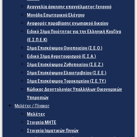
Αναγγελία άσκησης επαγγέλματος ξεναγού
Μονάδα Εσωτερικού Ελέγχου
Αναφορές παραβίασης ενωσιακού δικαίου
Ειδικό Σήμα Ποιότητας για την Ελληνική Κουζίνα
(Ε.Σ.Π.Ε.Κ)
Σήμα Επισκέψιμου Οινοποιείου (Σ.Ε.Ο.)
Ειδικό Σήμα Αγροτουρισμού (Ε.Σ.Α.)
Σήμα Επισκέψιμου Ζυθοποιείου (Σ.Ε.Ζ.)
Σήμα Επισκέψιμου Ελαιοτριβείου (Σ.Ε.Ε.)
Σήμα Επισκέψιμου Τυροκομείου (Σ.Ε.TY.)
Κώδικας Δεοντολογίας Υπαλλήλων Οικονομικών
Υπηρεσιών
Μελέτες / Πίνακες
Μελέτες
Στοιχεία ΜΗΤΕ
Στοιχεία Ιαματικών Πηγών