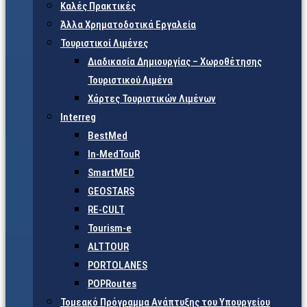
Καλές Πρακτικές
Άλλα Χρηματοδοτικά Εργαλεία
Τουριστικοί Λιμένες
Διαδικασία Δημιουργίας – Χωροθέτησης
Τουριστικού Λιμένα
Χάρτες Τουριστικών Λιμένων
Interreg
BestMed
In-MedTouR
SmartMED
GEOSTARS
RE-CULT
Tourism-e
ALTTOUR
PORTOLANES
POPRoutes
Τομεακό Πρόγραμμα Ανάπτυξης του Υπουργείου