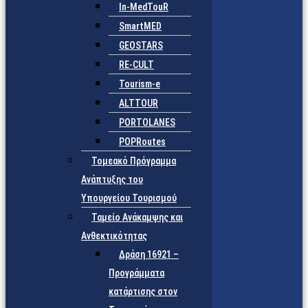
In-MedTouR
SmartMED
GEOSTARS
RE-CULT
Tourism-e
ALTTOUR
PORTOLANES
POPRoutes
Τομεακό Πρόγραμμα
Ανάπτυξης του
Υπουργείου Τουρισμού
Ταμείο Ανάκαμψης και
Ανθεκτικότητας
Δράση 16921 –
Προγράμματα
κατάρτισης στον