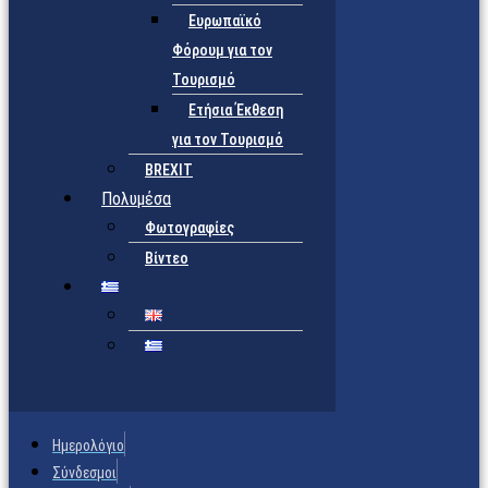
Ευρωπαϊκό
Φόρουμ για τον
Τουρισμό
Ετήσια Έκθεση
για τον Τουρισμό
BREXIT
Πολυμέσα
Φωτογραφίες
Βίντεο
Ημερολόγιο
Σύνδεσμοι