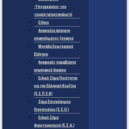
-Υποχρεώσεις του
τουρίστα/καταναλωτή
Ethics
Αναγγελία άσκησης
επαγγέλματος ξεναγού
Μονάδα Εσωτερικού
Ελέγχου
Αναφορές παραβίασης
ενωσιακού δικαίου
Ειδικό Σήμα Ποιότητας
για την Ελληνική Κουζίνα
(Ε.Σ.Π.Ε.Κ)
Σήμα Επισκέψιμου
Οινοποιείου (Σ.Ε.Ο.)
Ειδικό Σήμα
Αγροτουρισμού (Ε.Σ.Α.)