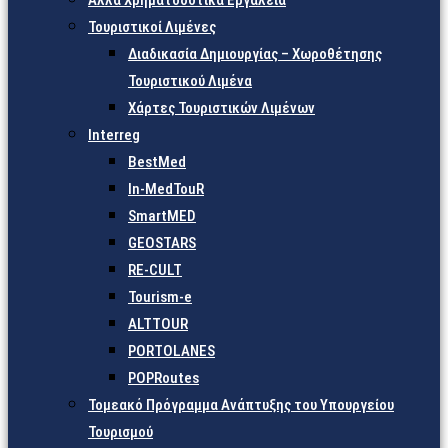
Άλλα Χρηματοδοτικά Εργαλεία
Τουριστικοί Λιμένες
Διαδικασία Δημιουργίας – Χωροθέτησης
Τουριστικού Λιμένα
Χάρτες Τουριστικών Λιμένων
Interreg
BestMed
In-MedTouR
SmartMED
GEOSTARS
RE-CULT
Tourism-e
ALTTOUR
PORTOLANES
POPRoutes
Τομεακό Πρόγραμμα Ανάπτυξης του Υπουργείου
Τουρισμού