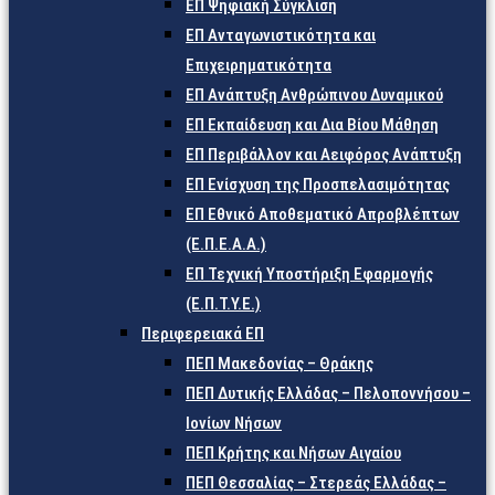
ΕΠ Ψηφιακή Σύγκλιση
ΕΠ Ανταγωνιστικότητα και
Επιχειρηματικότητα
ΕΠ Ανάπτυξη Ανθρώπινου Δυναμικού
ΕΠ Εκπαίδευση και Δια Βίου Μάθηση
ΕΠ Περιβάλλον και Αειφόρος Ανάπτυξη
ΕΠ Ενίσχυση της Προσπελασιμότητας
ΕΠ Εθνικό Αποθεματικό Απροβλέπτων
(Ε.Π.Ε.Α.Α.)
ΕΠ Τεχνική Υποστήριξη Εφαρμογής
(Ε.Π.Τ.Υ.Ε.)
Περιφερειακά ΕΠ
ΠΕΠ Μακεδονίας – Θράκης
ΠΕΠ Δυτικής Ελλάδας – Πελοποννήσου –
Ιονίων Νήσων
ΠΕΠ Κρήτης και Νήσων Αιγαίου
ΠΕΠ Θεσσαλίας – Στερεάς Ελλάδας –