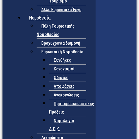
Τουρισμό
Άλλα Ευρωπαϊκά Έργα
Νομοθεσία
Πύλη Τουριστικής
Νομοθεσίας
Βραχυχρόνια διαμονή
Ευρωπαϊκή Νομοθεσία
Συνθήκες
Κανονισμοί
Οδηγίες
Αποφάσεις
Ανακοινώσεις
Προπαρασκευαστικές
Πράξεις
Νομολογία
Δ.Ε.Κ.
Δικαιώματα