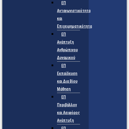
ΕΠ
Ανταγωνιστικότητα
και
Επιχειρηματικότητα
ΕΠ
Ανάπτυξη
Ανθρώπινου
Δυναμικού
ΕΠ
Εκπαίδευση
και Δια Βίου
Μάθηση
ΕΠ
Περιβάλλον
και Αειφόρος
Ανάπτυξη
ΕΠ