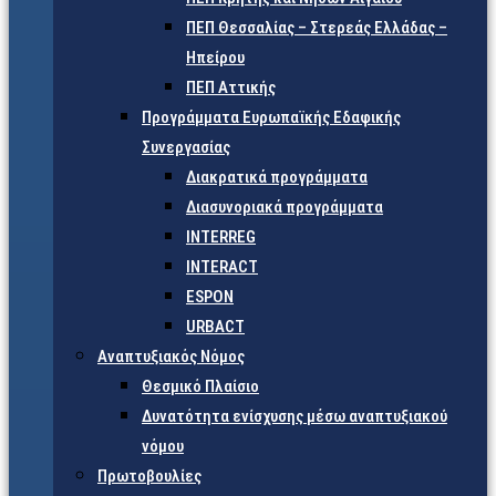
ΠΕΠ Θεσσαλίας – Στερεάς Ελλάδας –
Ηπείρου
ΠΕΠ Αττικής
Προγράμματα Ευρωπαϊκής Εδαφικής
Συνεργασίας
Διακρατικά προγράμματα
Διασυνοριακά προγράμματα
INTERREG
INTERACT
ESPON
URBACT
Αναπτυξιακός Νόμος
Θεσμικό Πλαίσιο
Δυνατότητα ενίσχυσης μέσω αναπτυξιακού
νόμου
Πρωτοβουλίες