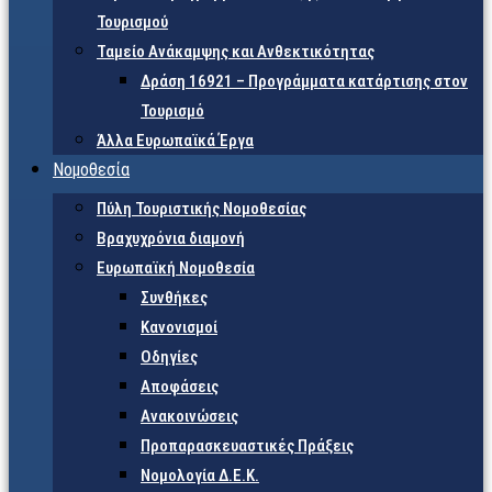
Τουρισμού
Ταμείο Ανάκαμψης και Ανθεκτικότητας
Δράση 16921 – Προγράμματα κατάρτισης στον
Τουρισμό
Άλλα Ευρωπαϊκά Έργα
Νομοθεσία
Πύλη Τουριστικής Νομοθεσίας
Βραχυχρόνια διαμονή
Ευρωπαϊκή Νομοθεσία
Συνθήκες
Κανονισμοί
Οδηγίες
Αποφάσεις
Ανακοινώσεις
Προπαρασκευαστικές Πράξεις
Νομολογία Δ.Ε.Κ.