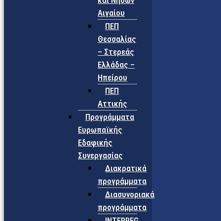
και Νήσων
Αιγαίου
ΠΕΠ
Θεσσαλίας
– Στερεάς
Ελλάδας –
Ηπείρου
ΠΕΠ
Αττικής
Προγράμματα
Ευρωπαϊκής
Εδαφικής
Συνεργασίας
Διακρατικά
προγράμματα
Διασυνοριακά
προγράμματα
INTERREG