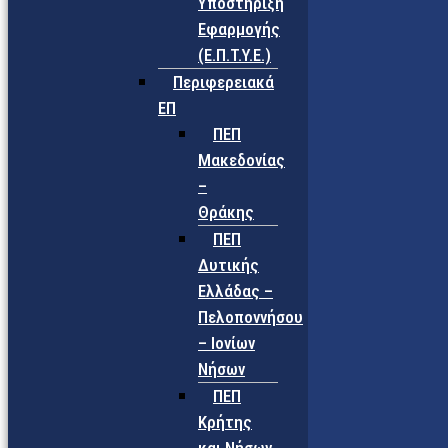
Υποστήριξη
Εφαρμογής
(Ε.Π.Τ.Υ.Ε.)
Περιφερειακά
ΕΠ
ΠΕΠ
Μακεδονίας
–
Θράκης
ΠΕΠ
Δυτικής
Ελλάδας –
Πελοποννήσου
– Ιονίων
Νήσων
ΠΕΠ
Κρήτης