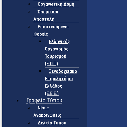
Οργανωτική Δομή
Όραμα και
Αποστολή
Εποπτευόμενοι
Φορείς
Eλληνικός
Οργανισμός
Τουρισμού
(Ε.Ο.Τ)
Ξενοδοχειακό
Επιμελητήριο
Ελλάδος
(Ξ.Ε.Ε.)
Γραφείο Τύπου
Νέα –
Ανακοινώσεις
Δελτία Τύπου