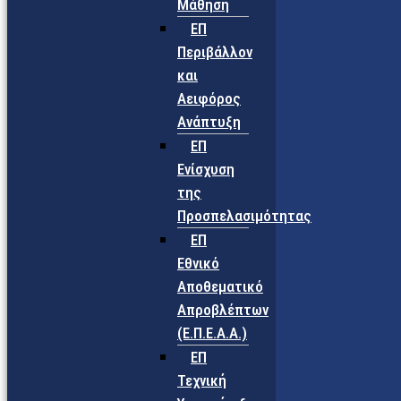
Μάθηση
ΕΠ
Περιβάλλον
και
Αειφόρος
Ανάπτυξη
ΕΠ
Ενίσχυση
της
Προσπελασιμότητας
ΕΠ
Εθνικό
Αποθεματικό
Απροβλέπτων
(Ε.Π.Ε.Α.Α.)
ΕΠ
Τεχνική