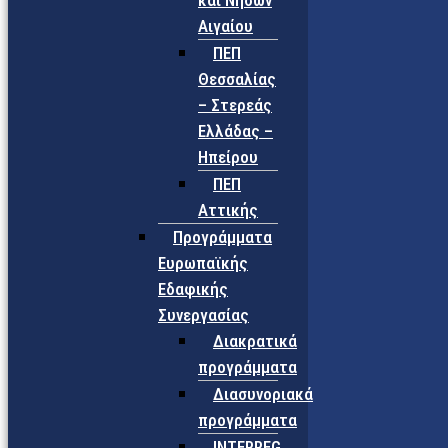
και Νήσων
Αιγαίου
ΠΕΠ
Θεσσαλίας
– Στερεάς
Ελλάδας –
Ηπείρου
ΠΕΠ
Αττικής
Προγράμματα
Ευρωπαϊκής
Εδαφικής
Συνεργασίας
Διακρατικά
προγράμματα
Διασυνοριακά
προγράμματα
INTERREG