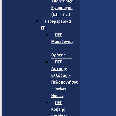
Υποστήριξη
Εφαρμογής
(Ε.Π.Τ.Υ.Ε.)
Περιφερειακά
ΕΠ
ΠΕΠ
Μακεδονίας
–
Θράκης
ΠΕΠ
Δυτικής
Ελλάδας –
Πελοποννήσου
– Ιονίων
Νήσων
ΠΕΠ
Κρήτης