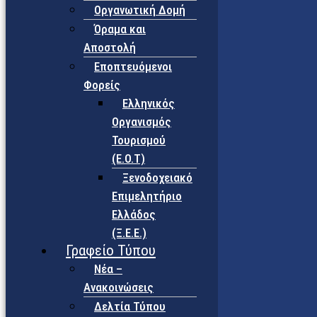
Οργανωτική Δομή
Όραμα και
Αποστολή
Εποπτευόμενοι
Φορείς
Eλληνικός
Οργανισμός
Τουρισμού
(Ε.Ο.Τ)
Ξενοδοχειακό
Επιμελητήριο
Ελλάδος
(Ξ.Ε.Ε.)
Γραφείο Τύπου
Νέα –
Ανακοινώσεις
Δελτία Τύπου