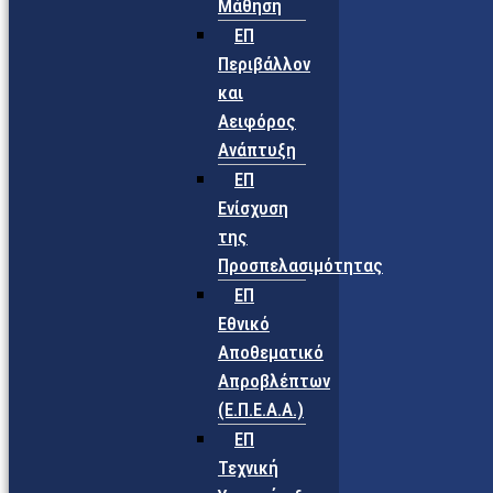
Μάθηση
ΕΠ
Περιβάλλον
και
Αειφόρος
Ανάπτυξη
ΕΠ
Ενίσχυση
της
Προσπελασιμότητας
ΕΠ
Εθνικό
Αποθεματικό
Απροβλέπτων
(Ε.Π.Ε.Α.Α.)
ΕΠ
Τεχνική