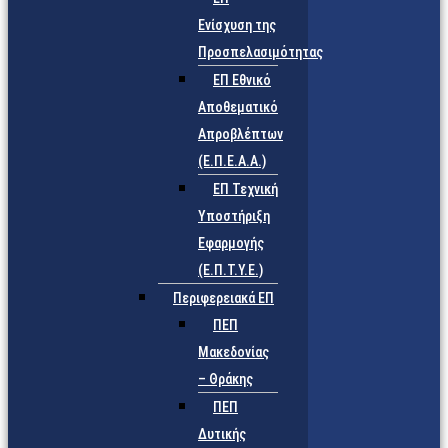
Ενίσχυση της
Προσπελασιμότητας
ΕΠ Εθνικό
Αποθεματικό
Απροβλέπτων
(Ε.Π.Ε.Α.Α.)
ΕΠ Τεχνική
Υποστήριξη
Εφαρμογής
(Ε.Π.Τ.Υ.Ε.)
Περιφερειακά ΕΠ
ΠΕΠ
Μακεδονίας
– Θράκης
ΠΕΠ
Δυτικής