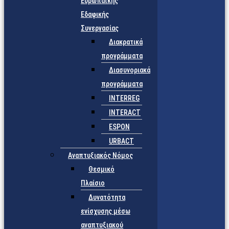
Ευρωπαϊκής
Εδαφικής
Συνεργασίας
Διακρατικά
προγράμματα
Διασυνοριακά
προγράμματα
INTERREG
INTERACT
ESPON
URBACT
Αναπτυξιακός Νόμος
Θεσμικό
Πλαίσιο
Δυνατότητα
ενίσχυσης μέσω
αναπτυξιακού