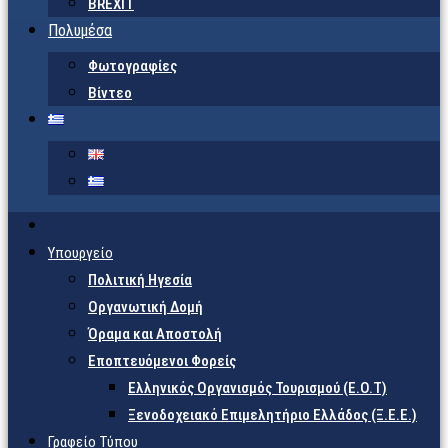
BREXIT
Πολυμέσα
Φωτογραφίες
Βίντεο
Υπουργείο
Πολιτική Ηγεσία
Οργανωτική Δομή
Όραμα και Αποστολή
Εποπτευόμενοι Φορείς
Eλληνικός Οργανισμός Τουρισμού (Ε.Ο.Τ)
Ξενοδοχειακό Επιμελητήριο Ελλάδος (Ξ.Ε.Ε.)
Γραφείο Τύπου