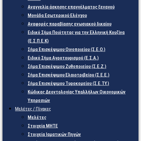
Αναγγελία άσκησης επαγγέλματος ξεναγού
Μονάδα Εσωτερικού Ελέγχου
Αναφορές παραβίασης ενωσιακού δικαίου
Ειδικό Σήμα Ποιότητας για την Ελληνική Κουζίνα
(Ε.Σ.Π.Ε.Κ)
Σήμα Επισκέψιμου Οινοποιείου (Σ.Ε.Ο.)
Ειδικό Σήμα Αγροτουρισμού (Ε.Σ.Α.)
Σήμα Επισκέψιμου Ζυθοποιείου (Σ.Ε.Ζ.)
Σήμα Επισκέψιμου Ελαιοτριβείου (Σ.Ε.Ε.)
Σήμα Επισκέψιμου Τυροκομείου (Σ.Ε.TY.)
Κώδικας Δεοντολογίας Υπαλλήλων Οικονομικών
Υπηρεσιών
Μελέτες / Πίνακες
Μελέτες
Στοιχεία ΜΗΤΕ
Στοιχεία Ιαματικών Πηγών