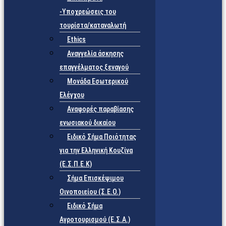
-Υποχρεώσεις του
τουρίστα/καταναλωτή
Ethics
Αναγγελία άσκησης
επαγγέλματος ξεναγού
Μονάδα Εσωτερικού
Ελέγχου
Αναφορές παραβίασης
ενωσιακού δικαίου
Ειδικό Σήμα Ποιότητας
για την Ελληνική Κουζίνα
(Ε.Σ.Π.Ε.Κ)
Σήμα Επισκέψιμου
Οινοποιείου (Σ.Ε.Ο.)
Ειδικό Σήμα
Αγροτουρισμού (Ε.Σ.Α.)