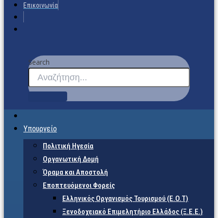
Επικοινωνία
Search
Υπουργείο
Πολιτική Ηγεσία
Οργανωτική Δομή
Όραμα και Αποστολή
Εποπτευόμενοι Φορείς
Eλληνικός Οργανισμός Τουρισμού (Ε.Ο.Τ)
Ξενοδοχειακό Επιμελητήριο Ελλάδος (Ξ.Ε.Ε.)