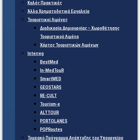
Καλές Πρακτικές
Άλλα Χρηματοδοτικά Εργαλεία
Τουριστικοί Λιμένες
Διαδικασία Δημιουργίας – Χωροθέτησης
Τουριστικού Λιμένα
Χάρτες Τουριστικών Λιμένων
Interreg
BestMed
In-MedTouR
SmartMED
GEOSTARS
RE-CULT
Tourism-e
ALTTOUR
PORTOLANES
POPRoutes
Τομεακό Πρόγραμμα Ανάπτυξης του Υπουργείου