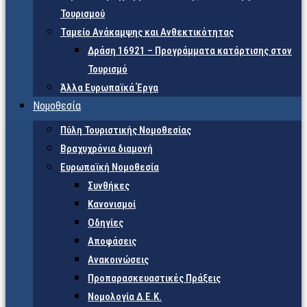
Τουρισμού
Ταμείο Ανάκαμψης και Ανθεκτικότητας
Δράση 16921 – Προγράμματα κατάρτισης στον
Τουρισμό
Άλλα Ευρωπαϊκά Έργα
Νομοθεσία
Πύλη Τουριστικής Νομοθεσίας
Βραχυχρόνια διαμονή
Ευρωπαϊκή Νομοθεσία
Συνθήκες
Κανονισμοί
Οδηγίες
Αποφάσεις
Ανακοινώσεις
Προπαρασκευαστικές Πράξεις
Νομολογία Δ.Ε.Κ.