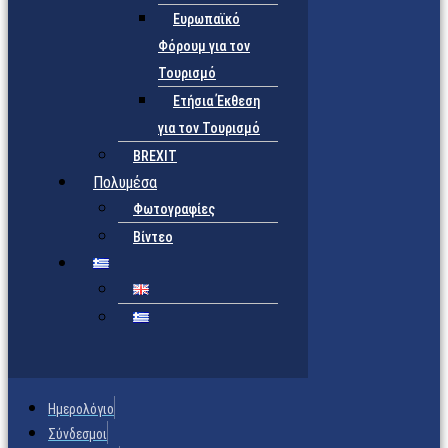
Ευρωπαϊκό
Φόρουμ για τον
Τουρισμό
Ετήσια Έκθεση
για τον Τουρισμό
BREXIT
Πολυμέσα
Φωτογραφίες
Βίντεο
Ημερολόγιο
Σύνδεσμοι