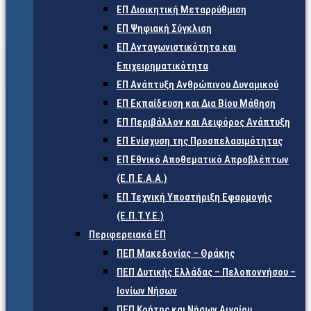
ΕΠ Διοικητική Μεταρρύθμιση
ΕΠ Ψηφιακή Σύγκλιση
ΕΠ Ανταγωνιστικότητα και
Επιχειρηματικότητα
ΕΠ Ανάπτυξη Ανθρώπινου Δυναμικού
ΕΠ Εκπαίδευση και Δια Βίου Μάθηση
ΕΠ Περιβάλλον και Αειφόρος Ανάπτυξη
ΕΠ Ενίσχυση της Προσπελασιμότητας
ΕΠ Εθνικό Αποθεματικό Απροβλέπτων
(Ε.Π.Ε.Α.Α.)
ΕΠ Τεχνική Υποστήριξη Εφαρμογής
(Ε.Π.Τ.Υ.Ε.)
Περιφερειακά ΕΠ
ΠΕΠ Μακεδονίας – Θράκης
ΠΕΠ Δυτικής Ελλάδας – Πελοποννήσου –
Ιονίων Νήσων
ΠΕΠ Κρήτης και Νήσων Αιγαίου