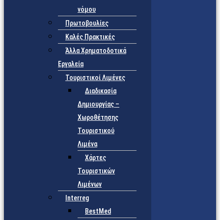
νόμου
Πρωτοβουλίες
Καλές Πρακτικές
Άλλα Χρηματοδοτικά
Εργαλεία
Τουριστικοί Λιμένες
Διαδικασία
Δημιουργίας –
Χωροθέτησης
Τουριστικού
Λιμένα
Χάρτες
Τουριστικών
Λιμένων
Interreg
BestMed