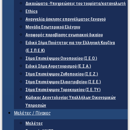
Δικαιώματα -Υποχρεώσεις του τουρίστα/καταναλωτή
Ethics
Αναγγελία άσκησης επαγγέλματος ξεναγού
Μονάδα Εσωτερικού Ελέγχου
Αναφορές παραβίασης ενωσιακού δικαίου
Ειδικό Σήμα Ποιότητας για την Ελληνική Κουζίνα
(Ε.Σ.Π.Ε.Κ)
Σήμα Επισκέψιμου Οινοποιείου (Σ.Ε.Ο.)
Ειδικό Σήμα Αγροτουρισμού (Ε.Σ.Α.)
Σήμα Επισκέψιμου Ζυθοποιείου (Σ.Ε.Ζ.)
Σήμα Επισκέψιμου Ελαιοτριβείου (Σ.Ε.Ε.)
Σήμα Επισκέψιμου Τυροκομείου (Σ.Ε.TY.)
Κώδικας Δεοντολογίας Υπαλλήλων Οικονομικών
Υπηρεσιών
Μελέτες / Πίνακες
Μελέτες