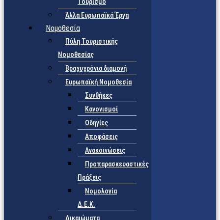
Τουρισμό
Άλλα Ευρωπαϊκά Έργα
Νομοθεσία
Πύλη Τουριστικής
Νομοθεσίας
Βραχυχρόνια διαμονή
Ευρωπαϊκή Νομοθεσία
Συνθήκες
Κανονισμοί
Οδηγίες
Αποφάσεις
Ανακοινώσεις
Προπαρασκευαστικές
Πράξεις
Νομολογία
Δ.Ε.Κ.
Δικαιώματα