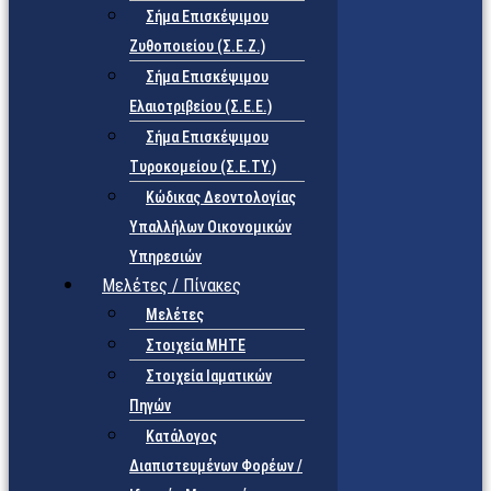
Σήμα Επισκέψιμου
Ζυθοποιείου (Σ.Ε.Ζ.)
Σήμα Επισκέψιμου
Ελαιοτριβείου (Σ.Ε.Ε.)
Σήμα Επισκέψιμου
Τυροκομείου (Σ.Ε.TY.)
Κώδικας Δεοντολογίας
Υπαλλήλων Οικονομικών
Υπηρεσιών
Μελέτες / Πίνακες
Μελέτες
Στοιχεία ΜΗΤΕ
Στοιχεία Ιαματικών
Πηγών
Κατάλογος
Διαπιστευμένων Φορέων /