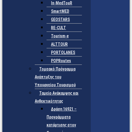
In-MedTouR
SmartMED
GEOSTARS
RE-CULT
Tourism-e
ALTTOUR
PORTOLANES
POPRoutes
Τομεακό Πρόγραμμα
Ανάπτυξης του
Υπουργείου Τουρισμού
Ταμείο Ανάκαμψης και
Ανθεκτικότητας
Δράση 16921 –
Προγράμματα
κατάρτισης στον