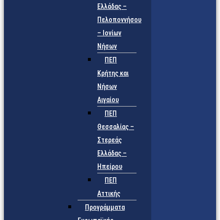
Ελλάδας –
Πελοποννήσου
– Ιονίων
Νήσων
ΠΕΠ
Κρήτης και
Νήσων
Αιγαίου
ΠΕΠ
Θεσσαλίας –
Στερεάς
Ελλάδας –
Ηπείρου
ΠΕΠ
Αττικής
Προγράμματα