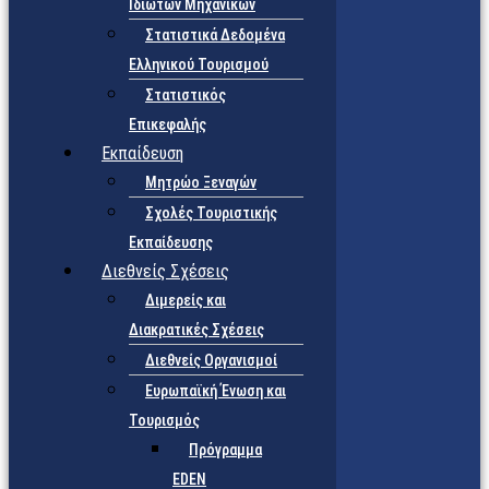
Ιδιωτών Μηχανικών
Στατιστικά Δεδομένα
Ελληνικού Τουρισμού
Στατιστικός
Επικεφαλής
Εκπαίδευση
Μητρώο Ξεναγών
Σχολές Τουριστικής
Εκπαίδευσης
Διεθνείς Σχέσεις
Διμερείς και
Διακρατικές Σχέσεις
Διεθνείς Οργανισμοί
Ευρωπαϊκή Ένωση και
Τουρισμός
Πρόγραμμα
EDEN