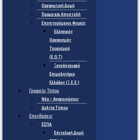
Οργανωτική Δομή
Όραμα και Αποστολή
Εποπτευόμενοι Φορείς
Eλληνικός
Οργανισμός
Τουρισμού
(Ε.Ο.Τ)
Ξενοδοχειακό
Επιμελητήριο
Ελλάδος (Ξ.Ε.Ε.)
Γραφείο Τύπου
Νέα – Ανακοινώσεις
Δελτία Τύπου
Επενδύσεις
ΕΣΠΑ
Επιτελική Δομή