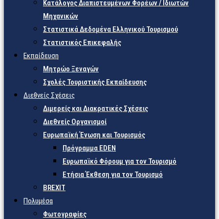
Κατάλογος Διαπιστευμένων Φορέων / Ιδιωτών
Μηχανικών
Στατιστικά Δεδομένα Ελληνικού Τουρισμού
Στατιστικός Επικεφαλής
Εκπαίδευση
Μητρώο Ξεναγών
Σχολές Τουριστικής Εκπαίδευσης
Διεθνείς Σχέσεις
Διμερείς και Διακρατικές Σχέσεις
Διεθνείς Οργανισμοί
Ευρωπαϊκή Ένωση και Τουρισμός
Πρόγραμμα EDEN
Ευρωπαϊκό Φόρουμ για τον Τουρισμό
Ετήσια Έκθεση για τον Τουρισμό
BREXIT
Πολυμέσα
Φωτογραφίες