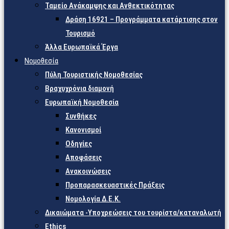
Ταμείο Ανάκαμψης και Ανθεκτικότητας
Δράση 16921 – Προγράμματα κατάρτισης στον
Τουρισμό
Άλλα Ευρωπαϊκά Έργα
Νομοθεσία
Πύλη Τουριστικής Νομοθεσίας
Βραχυχρόνια διαμονή
Ευρωπαϊκή Νομοθεσία
Συνθήκες
Κανονισμοί
Οδηγίες
Αποφάσεις
Ανακοινώσεις
Προπαρασκευαστικές Πράξεις
Νομολογία Δ.Ε.Κ.
Δικαιώματα -Υποχρεώσεις του τουρίστα/καταναλωτή
Ethics