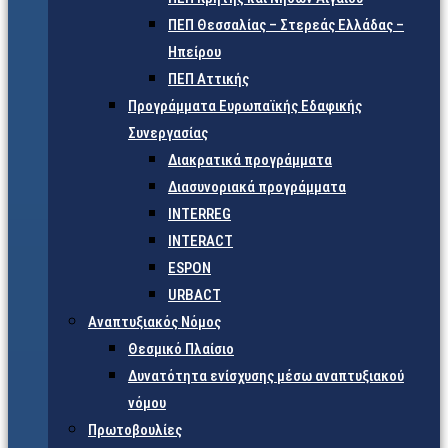
ΠΕΠ Θεσσαλίας – Στερεάς Ελλάδας –
Ηπείρου
ΠΕΠ Αττικής
Προγράμματα Ευρωπαϊκής Εδαφικής
Συνεργασίας
Διακρατικά προγράμματα
Διασυνοριακά προγράμματα
INTERREG
INTERACT
ESPON
URBACT
Αναπτυξιακός Νόμος
Θεσμικό Πλαίσιο
Δυνατότητα ενίσχυσης μέσω αναπτυξιακού
νόμου
Πρωτοβουλίες