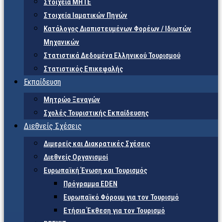
Στοιχεία ΜΗΤΕ
Στοιχεία Ιαματικών Πηγών
Κατάλογος Διαπιστευμένων Φορέων / Ιδιωτών
Μηχανικών
Στατιστικά Δεδομένα Ελληνικού Τουρισμού
Στατιστικός Επικεφαλής
Εκπαίδευση
Μητρώο Ξεναγών
Σχολές Τουριστικής Εκπαίδευσης
Διεθνείς Σχέσεις
Διμερείς και Διακρατικές Σχέσεις
Διεθνείς Οργανισμοί
Ευρωπαϊκή Ένωση και Τουρισμός
Πρόγραμμα EDEN
Ευρωπαϊκό Φόρουμ για τον Τουρισμό
Ετήσια Έκθεση για τον Τουρισμό