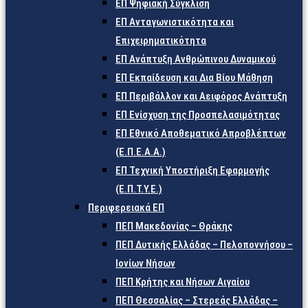
ΕΠ Ψηφιακή Σύγκλιση
ΕΠ Ανταγωνιστικότητα και
Επιχειρηματικότητα
ΕΠ Ανάπτυξη Ανθρώπινου Δυναμικού
ΕΠ Εκπαίδευση και Δια Βίου Μάθηση
ΕΠ Περιβάλλον και Αειφόρος Ανάπτυξη
ΕΠ Ενίσχυση της Προσπελασιμότητας
ΕΠ Εθνικό Αποθεματικό Απροβλέπτων
(Ε.Π.Ε.Α.Α.)
ΕΠ Τεχνική Υποστήριξη Εφαρμογής
(Ε.Π.Τ.Υ.Ε.)
Περιφερειακά ΕΠ
ΠΕΠ Μακεδονίας – Θράκης
ΠΕΠ Δυτικής Ελλάδας – Πελοποννήσου –
Ιονίων Νήσων
ΠΕΠ Κρήτης και Νήσων Αιγαίου
ΠΕΠ Θεσσαλίας – Στερεάς Ελλάδας –