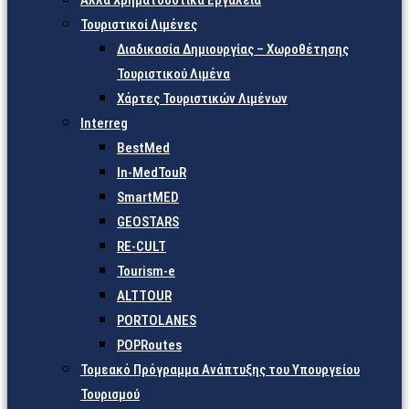
Άλλα Χρηματοδοτικά Εργαλεία
Τουριστικοί Λιμένες
Διαδικασία Δημιουργίας – Χωροθέτησης
Τουριστικού Λιμένα
Χάρτες Τουριστικών Λιμένων
Interreg
BestMed
In-MedTouR
SmartMED
GEOSTARS
RE-CULT
Tourism-e
ALTTOUR
PORTOLANES
POPRoutes
Τομεακό Πρόγραμμα Ανάπτυξης του Υπουργείου
Τουρισμού