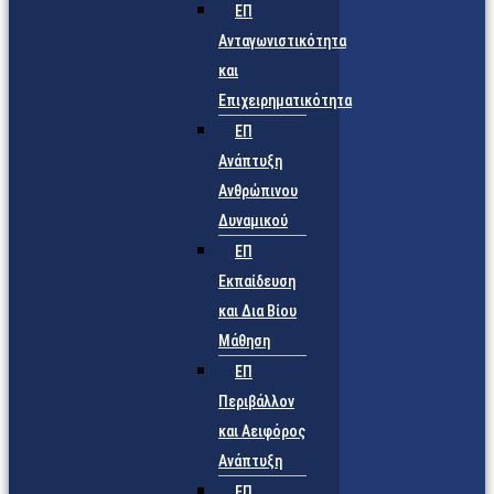
ΕΠ
Ανταγωνιστικότητα
και
Επιχειρηματικότητα
ΕΠ
Ανάπτυξη
Ανθρώπινου
Δυναμικού
ΕΠ
Εκπαίδευση
και Δια Βίου
Μάθηση
ΕΠ
Περιβάλλον
και Αειφόρος
Ανάπτυξη
ΕΠ