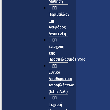
Μάθηση
ΕΠ
Περιβάλλον
και
Αειφόρος
Ανάπτυξη
ΕΠ
Ενίσχυση
της
Προσπελασιμότητας
ΕΠ
Εθνικό
Αποθεματικό
Απροβλέπτων
(Ε.Π.Ε.Α.Α.)
ΕΠ
Τεχνική