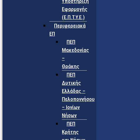
Υποστήριξη
Εφαρμογής
(Ε.Π.Τ.Υ.Ε.)
Περιφερειακά
ΕΠ
ΠΕΠ
Μακεδονίας
–
Θράκης
ΠΕΠ
Δυτικής
Ελλάδας –
Πελοποννήσου
– Ιονίων
Νήσων
ΠΕΠ
Κρήτης