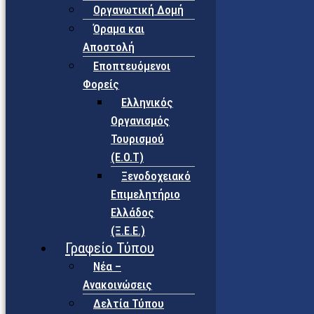
Οργανωτική Δομή
Όραμα και
Αποστολή
Εποπτευόμενοι
Φορείς
Eλληνικός
Οργανισμός
Τουρισμού
(Ε.Ο.Τ)
Ξενοδοχειακό
Επιμελητήριο
Ελλάδος
(Ξ.Ε.Ε.)
Γραφείο Τύπου
Νέα –
Ανακοινώσεις
Δελτία Τύπου