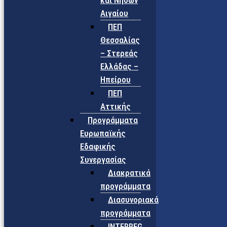
και Νήσων
Αιγαίου
ΠΕΠ
Θεσσαλίας
– Στερεάς
Ελλάδας –
Ηπείρου
ΠΕΠ
Αττικής
Προγράμματα
Ευρωπαϊκής
Εδαφικής
Συνεργασίας
Διακρατικά
προγράμματα
Διασυνοριακά
προγράμματα
INTERREG