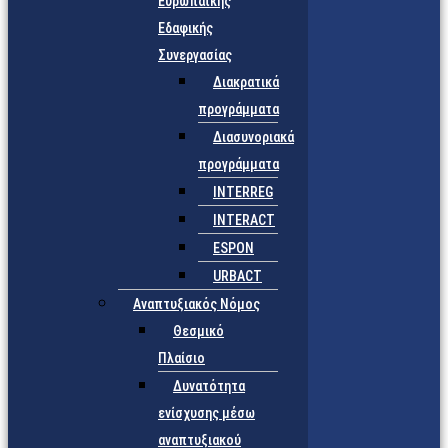
Ευρωπαϊκής
Εδαφικής
Συνεργασίας
Διακρατικά
προγράμματα
Διασυνοριακά
προγράμματα
INTERREG
INTERACT
ESPON
URBACT
Αναπτυξιακός Νόμος
Θεσμικό
Πλαίσιο
Δυνατότητα
ενίσχυσης μέσω
αναπτυξιακού