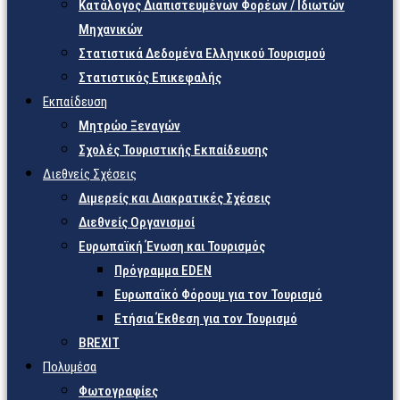
Κατάλογος Διαπιστευμένων Φορέων / Ιδιωτών
Μηχανικών
Στατιστικά Δεδομένα Ελληνικού Τουρισμού
Στατιστικός Επικεφαλής
Εκπαίδευση
Μητρώο Ξεναγών
Σχολές Τουριστικής Εκπαίδευσης
Διεθνείς Σχέσεις
Διμερείς και Διακρατικές Σχέσεις
Διεθνείς Οργανισμοί
Ευρωπαϊκή Ένωση και Τουρισμός
Πρόγραμμα EDEN
Ευρωπαϊκό Φόρουμ για τον Τουρισμό
Ετήσια Έκθεση για τον Τουρισμό
BREXIT
Πολυμέσα
Φωτογραφίες