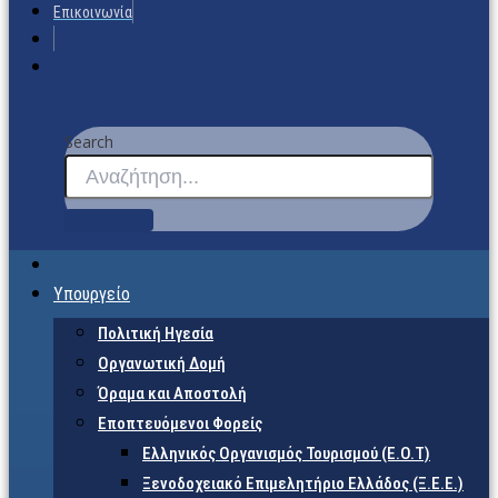
Επικοινωνία
Search
Υπουργείο
Πολιτική Ηγεσία
Οργανωτική Δομή
Όραμα και Αποστολή
Εποπτευόμενοι Φορείς
Eλληνικός Οργανισμός Τουρισμού (Ε.Ο.Τ)
Ξενοδοχειακό Επιμελητήριο Ελλάδος (Ξ.Ε.Ε.)