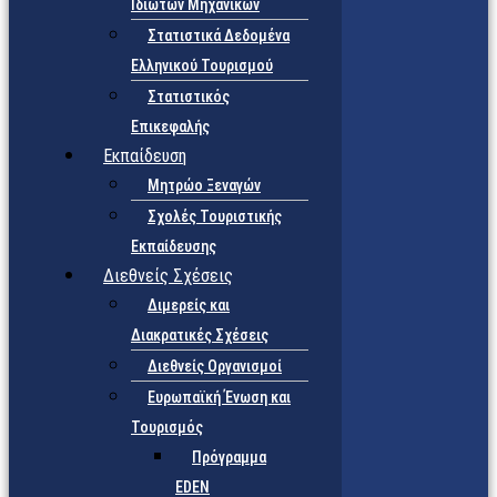
Ιδιωτών Μηχανικών
Στατιστικά Δεδομένα
Ελληνικού Τουρισμού
Στατιστικός
Επικεφαλής
Εκπαίδευση
Μητρώο Ξεναγών
Σχολές Τουριστικής
Εκπαίδευσης
Διεθνείς Σχέσεις
Διμερείς και
Διακρατικές Σχέσεις
Διεθνείς Οργανισμοί
Ευρωπαϊκή Ένωση και
Τουρισμός
Πρόγραμμα
EDEN