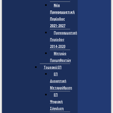
Νέα
Προγραμματική
Περίοδος
2021-2027
Προγραμματική
Περίοδος
2014-2020
Μητρώο
Προμηθευτών
Τομεακά ΕΠ
ΕΠ
Διοικητική
Μεταρρύθμιση
ΕΠ
Ψηφιακή
Σύγκλιση