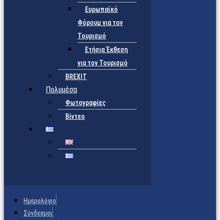
Ευρωπαϊκό
Φόρουμ για τον
Τουρισμό
Ετήσια Έκθεση
για τον Τουρισμό
BREXIT
Πολυμέσα
Φωτογραφίες
Βίντεο
Ημερολόγιο
Σύνδεσμοι