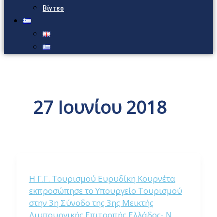
Βίντεο
27 Ιουνίου 2018
Η Γ.Γ. Τουρισμού Ευρυδίκη Κουρνέτα
εκπροσώπησε το Υπουργείο Τουρισμού
στην 3η Σύνοδο της 3ης Μεικτής
Διυπουργικής Επιτροπής Ελλάδος- Ν.