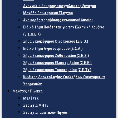
Αναγγελία άσκησης επαγγέλματος ξεναγού
Μονάδα Εσωτερικού Ελέγχου
Αναφορές παραβίασης ενωσιακού δικαίου
Ειδικό Σήμα Ποιότητας για την Ελληνική Κουζίνα
(Ε.Σ.Π.Ε.Κ)
Σήμα Επισκέψιμου Οινοποιείου (Σ.Ε.Ο.)
Ειδικό Σήμα Αγροτουρισμού (Ε.Σ.Α.)
Σήμα Επισκέψιμου Ζυθοποιείου (Σ.Ε.Ζ.)
Σήμα Επισκέψιμου Ελαιοτριβείου (Σ.Ε.Ε.)
Σήμα Επισκέψιμου Τυροκομείου (Σ.Ε.TY.)
Κώδικας Δεοντολογίας Υπαλλήλων Οικονομικών
Υπηρεσιών
Μελέτες / Πίνακες
Μελέτες
Στοιχεία ΜΗΤΕ
Στοιχεία Ιαματικών Πηγών