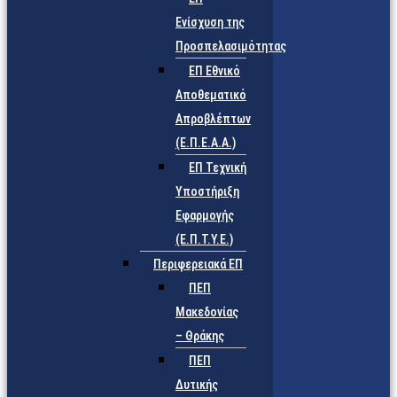
Ενίσχυση της
Προσπελασιμότητας
ΕΠ Εθνικό
Αποθεματικό
Απροβλέπτων
(Ε.Π.Ε.Α.Α.)
ΕΠ Τεχνική
Υποστήριξη
Εφαρμογής
(Ε.Π.Τ.Υ.Ε.)
Περιφερειακά ΕΠ
ΠΕΠ
Μακεδονίας
– Θράκης
ΠΕΠ
Δυτικής