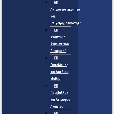
ΕΠ
Ανταγωνιστικότητα
και
Επιχειρηματικότητα
ΕΠ
Ανάπτυξη
Ανθρώπινου
Δυναμικού
ΕΠ
Εκπαίδευση
και Δια Βίου
Μάθηση
ΕΠ
Περιβάλλον
και Αειφόρος
Ανάπτυξη
ΕΠ