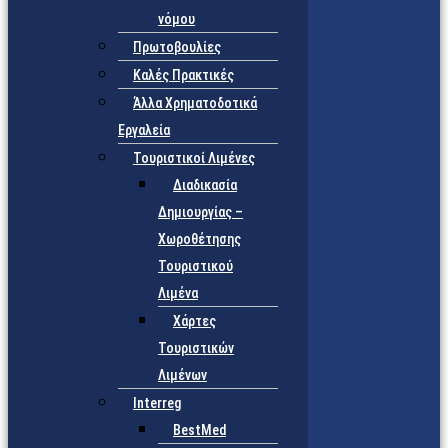
νόμου
Πρωτοβουλίες
Καλές Πρακτικές
Άλλα Χρηματοδοτικά
Εργαλεία
Τουριστικοί Λιμένες
Διαδικασία
Δημιουργίας –
Χωροθέτησης
Τουριστικού
Λιμένα
Χάρτες
Τουριστικών
Λιμένων
Interreg
BestMed