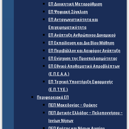
ΕΠ Διοικητική Μεταρρύθμιση
ΕΠ Ψηφιακή Σύγκλιση
ΕΠ Ανταγωνιστικότητα και
Επιχειρηματικότητα
ΕΠ Ανάπτυξη Ανθρώπινου Δυναμικού
ΕΠ Εκπαίδευση και Δια Βίου Μάθηση
ΕΠ Περιβάλλον και Αειφόρος Ανάπτυξη
ΕΠ Ενίσχυση της Προσπελασιμότητας
ΕΠ Εθνικό Αποθεματικό Απροβλέπτων
(Ε.Π.Ε.Α.Α.)
ΕΠ Τεχνική Υποστήριξη Εφαρμογής
(Ε.Π.Τ.Υ.Ε.)
Περιφερειακά ΕΠ
ΠΕΠ Μακεδονίας – Θράκης
ΠΕΠ Δυτικής Ελλάδας – Πελοποννήσου –
Ιονίων Νήσων
ΠΕΠ Κρήτης και Νήσων Αιγαίου