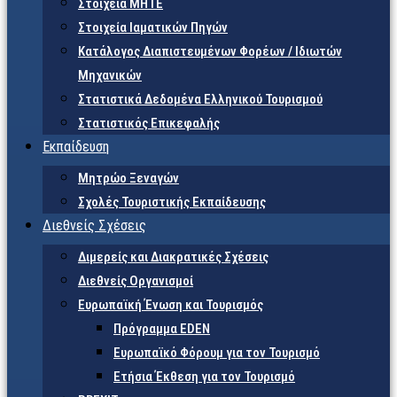
Στοιχεία ΜΗΤΕ
Στοιχεία Ιαματικών Πηγών
Κατάλογος Διαπιστευμένων Φορέων / Ιδιωτών
Μηχανικών
Στατιστικά Δεδομένα Ελληνικού Τουρισμού
Στατιστικός Επικεφαλής
Εκπαίδευση
Μητρώο Ξεναγών
Σχολές Τουριστικής Εκπαίδευσης
Διεθνείς Σχέσεις
Διμερείς και Διακρατικές Σχέσεις
Διεθνείς Οργανισμοί
Ευρωπαϊκή Ένωση και Τουρισμός
Πρόγραμμα EDEN
Ευρωπαϊκό Φόρουμ για τον Τουρισμό
Ετήσια Έκθεση για τον Τουρισμό