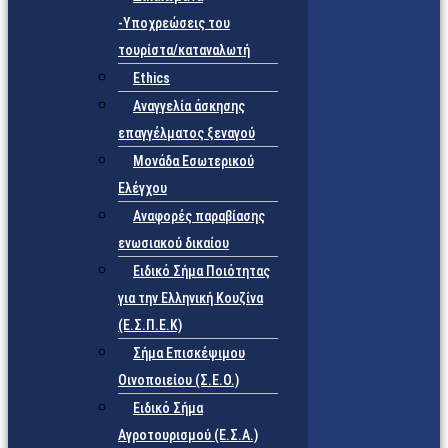
-Υποχρεώσεις του
τουρίστα/καταναλωτή
Ethics
Αναγγελία άσκησης
επαγγέλματος ξεναγού
Μονάδα Εσωτερικού
Ελέγχου
Αναφορές παραβίασης
ενωσιακού δικαίου
Ειδικό Σήμα Ποιότητας
για την Ελληνική Κουζίνα
(Ε.Σ.Π.Ε.Κ)
Σήμα Επισκέψιμου
Οινοποιείου (Σ.Ε.Ο.)
Ειδικό Σήμα
Αγροτουρισμού (Ε.Σ.Α.)