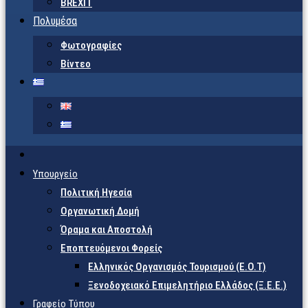
BREXIT
Πολυμέσα
Φωτογραφίες
Βίντεο
Υπουργείο
Πολιτική Ηγεσία
Οργανωτική Δομή
Όραμα και Αποστολή
Εποπτευόμενοι Φορείς
Eλληνικός Οργανισμός Τουρισμού (Ε.Ο.Τ)
Ξενοδοχειακό Επιμελητήριο Ελλάδος (Ξ.Ε.Ε.)
Γραφείο Τύπου