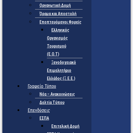
Οργανωτική Δομή
Όραμα και Αποστολή
Εποπτευόμενοι Φορείς
Eλληνικός
Οργανισμός
Τουρισμού
(Ε.Ο.Τ)
Ξενοδοχειακό
Επιμελητήριο
Ελλάδος (Ξ.Ε.Ε.)
Γραφείο Τύπου
Νέα – Ανακοινώσεις
Δελτία Τύπου
Επενδύσεις
ΕΣΠΑ
Επιτελική Δομή