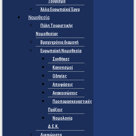
Τουρισμό
Άλλα Ευρωπαϊκά Έργα
Νομοθεσία
Πύλη Τουριστικής
Νομοθεσίας
Βραχυχρόνια διαμονή
Ευρωπαϊκή Νομοθεσία
Συνθήκες
Κανονισμοί
Οδηγίες
Αποφάσεις
Ανακοινώσεις
Προπαρασκευαστικές
Πράξεις
Νομολογία
Δ.Ε.Κ.
Δικαιώματα