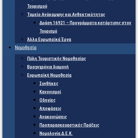
Τουρισμού
Ταμείο Ανάκαμψης και Ανθεκτικότητας
Δράση 16921 – Προγράμματα κατάρτισης στον
Τουρισμό
Άλλα Ευρωπαϊκά Έργα
Νομοθεσία
Πύλη Τουριστικής Νομοθεσίας
Βραχυχρόνια διαμονή
Ευρωπαϊκή Νομοθεσία
Συνθήκες
Κανονισμοί
Οδηγίες
Αποφάσεις
Ανακοινώσεις
Προπαρασκευαστικές Πράξεις
Νομολογία Δ.Ε.Κ.