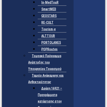
In-MedTouR
SmartMED
GEOSTARS
RE-CULT
Tourism-e
ALTTOUR
PORTOLANES
POPRoutes
Τομεακό Πρόγραμμα
Ανάπτυξης του
Υπουργείου Τουρισμού
Ταμείο Ανάκαμψης και
Ανθεκτικότητας
Δράση 16921 –
Προγράμματα
κατάρτισης στον