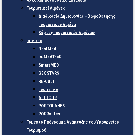
Άλλα Χρηματοδοτικά Εργαλεία
Τουριστικοί Λιμένες
Διαδικασία Δημιουργίας – Χωροθέτησης
Τουριστικού Λιμένα
Χάρτες Τουριστικών Λιμένων
Interreg
BestMed
In-MedTouR
SmartMED
GEOSTARS
RE-CULT
Tourism-e
ALTTOUR
PORTOLANES
POPRoutes
Τομεακό Πρόγραμμα Ανάπτυξης του Υπουργείου
Τουρισμού