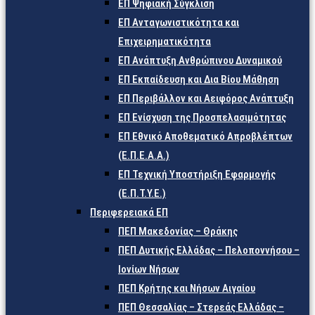
ΕΠ Ψηφιακή Σύγκλιση
ΕΠ Ανταγωνιστικότητα και
Επιχειρηματικότητα
ΕΠ Ανάπτυξη Ανθρώπινου Δυναμικού
ΕΠ Εκπαίδευση και Δια Βίου Μάθηση
ΕΠ Περιβάλλον και Αειφόρος Ανάπτυξη
ΕΠ Ενίσχυση της Προσπελασιμότητας
ΕΠ Εθνικό Αποθεματικό Απροβλέπτων
(Ε.Π.Ε.Α.Α.)
ΕΠ Τεχνική Υποστήριξη Εφαρμογής
(Ε.Π.Τ.Υ.Ε.)
Περιφερειακά ΕΠ
ΠΕΠ Μακεδονίας – Θράκης
ΠΕΠ Δυτικής Ελλάδας – Πελοποννήσου –
Ιονίων Νήσων
ΠΕΠ Κρήτης και Νήσων Αιγαίου
ΠΕΠ Θεσσαλίας – Στερεάς Ελλάδας –