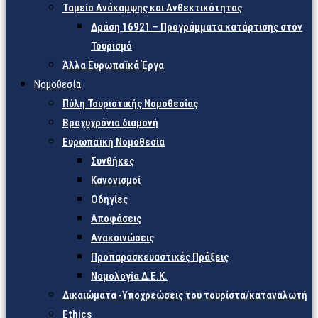
Ταμείο Ανάκαμψης και Ανθεκτικότητας
Δράση 16921 – Προγράμματα κατάρτισης στον
Τουρισμό
Άλλα Ευρωπαϊκά Έργα
Νομοθεσία
Πύλη Τουριστικής Νομοθεσίας
Βραχυχρόνια διαμονή
Ευρωπαϊκή Νομοθεσία
Συνθήκες
Κανονισμοί
Οδηγίες
Αποφάσεις
Ανακοινώσεις
Προπαρασκευαστικές Πράξεις
Νομολογία Δ.Ε.Κ.
Δικαιώματα -Υποχρεώσεις του τουρίστα/καταναλωτή
Ethics