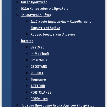
Καλές Πρακτικές
Άλλα Χρηματοδοτικά Εργαλεία
Τουριστικοί Λιμένες
Διαδικασία Δημιουργίας – Χωροθέτησης
Τουριστικού Λιμένα
Χάρτες Τουριστικών Λιμένων
Interreg
BestMed
In-MedTouR
SmartMED
GEOSTARS
RE-CULT
Tourism-e
ALTTOUR
PORTOLANES
POPRoutes
Τομεακό Πρόγραμμα Ανάπτυξης του Υπουργείου