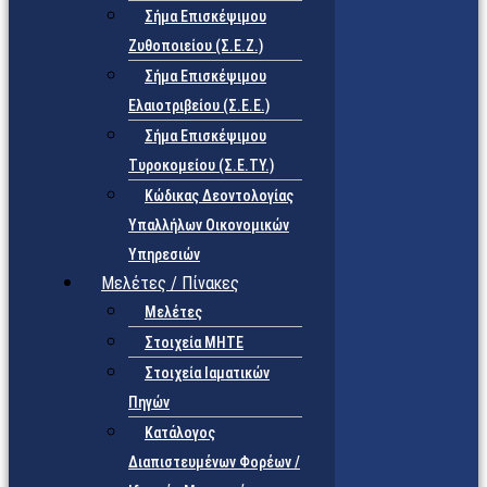
Σήμα Επισκέψιμου
Ζυθοποιείου (Σ.Ε.Ζ.)
Σήμα Επισκέψιμου
Ελαιοτριβείου (Σ.Ε.Ε.)
Σήμα Επισκέψιμου
Τυροκομείου (Σ.Ε.TY.)
Κώδικας Δεοντολογίας
Υπαλλήλων Οικονομικών
Υπηρεσιών
Μελέτες / Πίνακες
Μελέτες
Στοιχεία ΜΗΤΕ
Στοιχεία Ιαματικών
Πηγών
Κατάλογος
Διαπιστευμένων Φορέων /