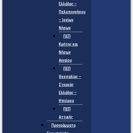
Ελλάδας –
Πελοποννήσου
– Ιονίων
Νήσων
ΠΕΠ
Κρήτης και
Νήσων
Αιγαίου
ΠΕΠ
Θεσσαλίας –
Στερεάς
Ελλάδας –
Ηπείρου
ΠΕΠ
Αττικής
Προγράμματα