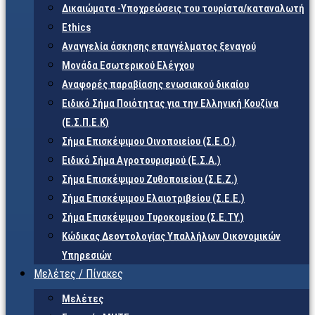
Δικαιώματα -Υποχρεώσεις του τουρίστα/καταναλωτή
Ethics
Αναγγελία άσκησης επαγγέλματος ξεναγού
Μονάδα Εσωτερικού Ελέγχου
Αναφορές παραβίασης ενωσιακού δικαίου
Ειδικό Σήμα Ποιότητας για την Ελληνική Κουζίνα
(Ε.Σ.Π.Ε.Κ)
Σήμα Επισκέψιμου Οινοποιείου (Σ.Ε.Ο.)
Ειδικό Σήμα Αγροτουρισμού (Ε.Σ.Α.)
Σήμα Επισκέψιμου Ζυθοποιείου (Σ.Ε.Ζ.)
Σήμα Επισκέψιμου Ελαιοτριβείου (Σ.Ε.Ε.)
Σήμα Επισκέψιμου Τυροκομείου (Σ.Ε.TY.)
Κώδικας Δεοντολογίας Υπαλλήλων Οικονομικών
Υπηρεσιών
Μελέτες / Πίνακες
Μελέτες