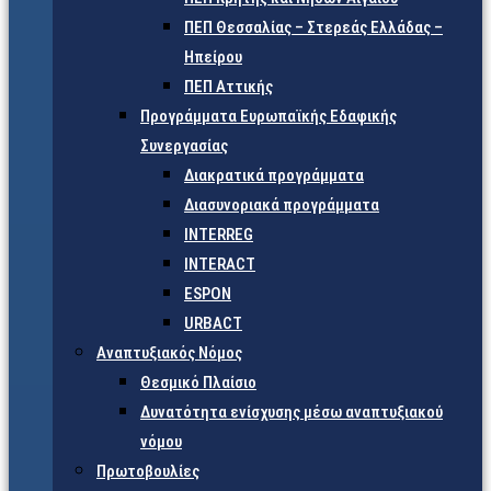
ΠΕΠ Θεσσαλίας – Στερεάς Ελλάδας –
Ηπείρου
ΠΕΠ Αττικής
Προγράμματα Ευρωπαϊκής Εδαφικής
Συνεργασίας
Διακρατικά προγράμματα
Διασυνοριακά προγράμματα
INTERREG
INTERACT
ESPON
URBACT
Αναπτυξιακός Νόμος
Θεσμικό Πλαίσιο
Δυνατότητα ενίσχυσης μέσω αναπτυξιακού
νόμου
Πρωτοβουλίες