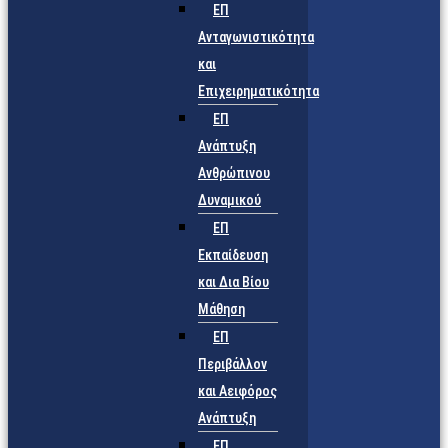
ΕΠ
Ανταγωνιστικότητα
και
Επιχειρηματικότητα
ΕΠ
Ανάπτυξη
Ανθρώπινου
Δυναμικού
ΕΠ
Εκπαίδευση
και Δια Βίου
Μάθηση
ΕΠ
Περιβάλλον
και Αειφόρος
Ανάπτυξη
ΕΠ