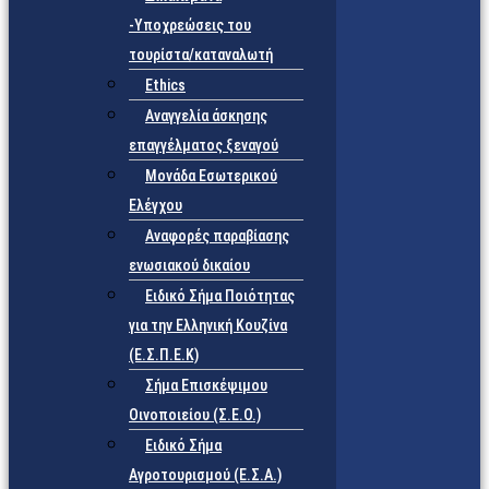
-Υποχρεώσεις του
τουρίστα/καταναλωτή
Ethics
Αναγγελία άσκησης
επαγγέλματος ξεναγού
Μονάδα Εσωτερικού
Ελέγχου
Αναφορές παραβίασης
ενωσιακού δικαίου
Ειδικό Σήμα Ποιότητας
για την Ελληνική Κουζίνα
(Ε.Σ.Π.Ε.Κ)
Σήμα Επισκέψιμου
Οινοποιείου (Σ.Ε.Ο.)
Ειδικό Σήμα
Αγροτουρισμού (Ε.Σ.Α.)