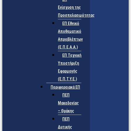
Ενίσχυση της
Προσπελασιμότητας
ΕΠ Εθνικό
Αποθεματικό
Απροβλέπτων
(Ε.Π.Ε.Α.Α.)
ΕΠ Τεχνική
Υποστήριξη
Εφαρμογής
(Ε.Π.Τ.Υ.Ε.)
Περιφερειακά ΕΠ
ΠΕΠ
Μακεδονίας
– Θράκης
ΠΕΠ
Δυτικής