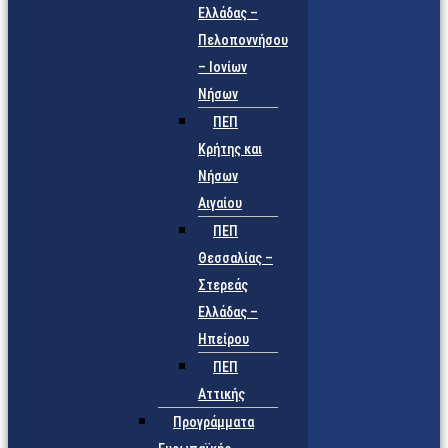
Ελλάδας –
Πελοποννήσου
– Ιονίων
Νήσων
ΠΕΠ
Κρήτης και
Νήσων
Αιγαίου
ΠΕΠ
Θεσσαλίας –
Στερεάς
Ελλάδας –
Ηπείρου
ΠΕΠ
Αττικής
Προγράμματα