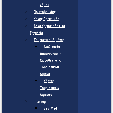
νόμου
Πρωτοβουλίες
Καλές Πρακτικές
Άλλα Χρηματοδοτικά
Εργαλεία
Τουριστικοί Λιμένες
Διαδικασία
Δημιουργίας –
Χωροθέτησης
Τουριστικού
Λιμένα
Χάρτες
Τουριστικών
Λιμένων
Interreg
BestMed