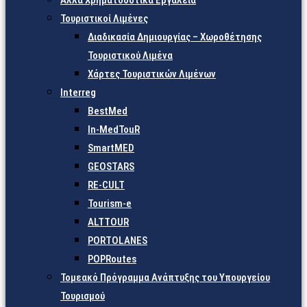
Άλλα Χρηματοδοτικά Εργαλεία
Τουριστικοί Λιμένες
Διαδικασία Δημιουργίας – Χωροθέτησης
Τουριστικού Λιμένα
Χάρτες Τουριστικών Λιμένων
Interreg
BestMed
In-MedTouR
SmartMED
GEOSTARS
RE-CULT
Tourism-e
ALTTOUR
PORTOLANES
POPRoutes
Τομεακό Πρόγραμμα Ανάπτυξης του Υπουργείου
Τουρισμού