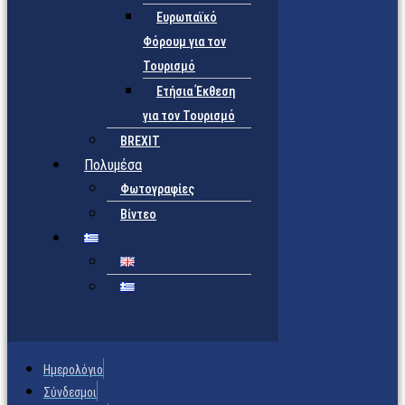
Ευρωπαϊκό
Φόρουμ για τον
Τουρισμό
Ετήσια Έκθεση
για τον Τουρισμό
BREXIT
Πολυμέσα
Φωτογραφίες
Βίντεο
Ημερολόγιο
Σύνδεσμοι