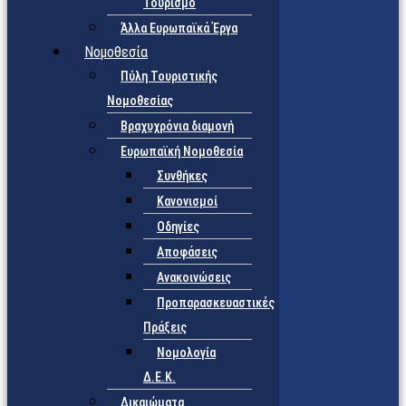
Τουρισμό
Άλλα Ευρωπαϊκά Έργα
Νομοθεσία
Πύλη Τουριστικής
Νομοθεσίας
Βραχυχρόνια διαμονή
Ευρωπαϊκή Νομοθεσία
Συνθήκες
Κανονισμοί
Οδηγίες
Αποφάσεις
Ανακοινώσεις
Προπαρασκευαστικές
Πράξεις
Νομολογία
Δ.Ε.Κ.
Δικαιώματα