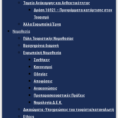
Ταμείο Ανάκαμψης και Ανθεκτικότητας
Δράση 16921 – Προγράμματα κατάρτισης στον
Τουρισμό
Άλλα Ευρωπαϊκά Έργα
Νομοθεσία
Πύλη Τουριστικής Νομοθεσίας
Βραχυχρόνια διαμονή
Ευρωπαϊκή Νομοθεσία
Συνθήκες
Κανονισμοί
Οδηγίες
Αποφάσεις
Ανακοινώσεις
Προπαρασκευαστικές Πράξεις
Νομολογία Δ.Ε.Κ.
Δικαιώματα -Υποχρεώσεις του τουρίστα/καταναλωτή
Ethics