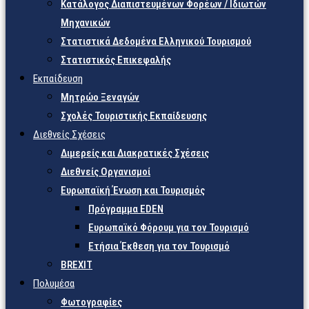
Κατάλογος Διαπιστευμένων Φορέων / Ιδιωτών
Μηχανικών
Στατιστικά Δεδομένα Ελληνικού Τουρισμού
Στατιστικός Επικεφαλής
Εκπαίδευση
Μητρώο Ξεναγών
Σχολές Τουριστικής Εκπαίδευσης
Διεθνείς Σχέσεις
Διμερείς και Διακρατικές Σχέσεις
Διεθνείς Οργανισμοί
Ευρωπαϊκή Ένωση και Τουρισμός
Πρόγραμμα EDEN
Ευρωπαϊκό Φόρουμ για τον Τουρισμό
Ετήσια Έκθεση για τον Τουρισμό
BREXIT
Πολυμέσα
Φωτογραφίες