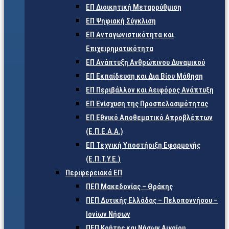
ΕΠ Διοικητική Μεταρρύθμιση
ΕΠ Ψηφιακή Σύγκλιση
ΕΠ Ανταγωνιστικότητα και
Επιχειρηματικότητα
ΕΠ Ανάπτυξη Ανθρώπινου Δυναμικού
ΕΠ Εκπαίδευση και Δια Βίου Μάθηση
ΕΠ Περιβάλλον και Αειφόρος Ανάπτυξη
ΕΠ Ενίσχυση της Προσπελασιμότητας
ΕΠ Εθνικό Αποθεματικό Απροβλέπτων
(Ε.Π.Ε.Α.Α.)
ΕΠ Τεχνική Υποστήριξη Εφαρμογής
(Ε.Π.Τ.Υ.Ε.)
Περιφερειακά ΕΠ
ΠΕΠ Μακεδονίας – Θράκης
ΠΕΠ Δυτικής Ελλάδας – Πελοποννήσου –
Ιονίων Νήσων
ΠΕΠ Κρήτης και Νήσων Αιγαίου