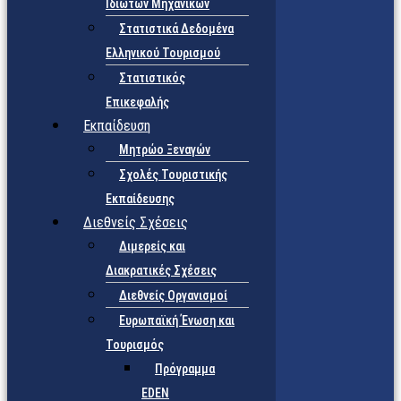
Ιδιωτών Μηχανικών
Στατιστικά Δεδομένα
Ελληνικού Τουρισμού
Στατιστικός
Επικεφαλής
Εκπαίδευση
Μητρώο Ξεναγών
Σχολές Τουριστικής
Εκπαίδευσης
Διεθνείς Σχέσεις
Διμερείς και
Διακρατικές Σχέσεις
Διεθνείς Οργανισμοί
Ευρωπαϊκή Ένωση και
Τουρισμός
Πρόγραμμα
EDEN