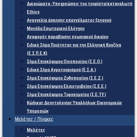
Δικαιώματα -Υποχρεώσεις του τουρίστα/καταναλωτή
Ethics
Αναγγελία άσκησης επαγγέλματος ξεναγού
Μονάδα Εσωτερικού Ελέγχου
Αναφορές παραβίασης ενωσιακού δικαίου
Ειδικό Σήμα Ποιότητας για την Ελληνική Κουζίνα
(Ε.Σ.Π.Ε.Κ)
Σήμα Επισκέψιμου Οινοποιείου (Σ.Ε.Ο.)
Ειδικό Σήμα Αγροτουρισμού (Ε.Σ.Α.)
Σήμα Επισκέψιμου Ζυθοποιείου (Σ.Ε.Ζ.)
Σήμα Επισκέψιμου Ελαιοτριβείου (Σ.Ε.Ε.)
Σήμα Επισκέψιμου Τυροκομείου (Σ.Ε.TY.)
Κώδικας Δεοντολογίας Υπαλλήλων Οικονομικών
Υπηρεσιών
Μελέτες / Πίνακες
Μελέτες