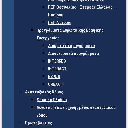
ΠΕΠ Θεσσαλίας – Στερεάς Ελλάδας –
Ηπείρου
ΠΕΠ Αττικής
Προγράμματα Ευρωπαϊκής Εδαφικής
Συνεργασίας
Διακρατικά προγράμματα
Διασυνοριακά προγράμματα
INTERREG
INTERACT
ESPON
URBACT
Αναπτυξιακός Νόμος
Θεσμικό Πλαίσιο
Δυνατότητα ενίσχυσης μέσω αναπτυξιακού
νόμου
Πρωτοβουλίες