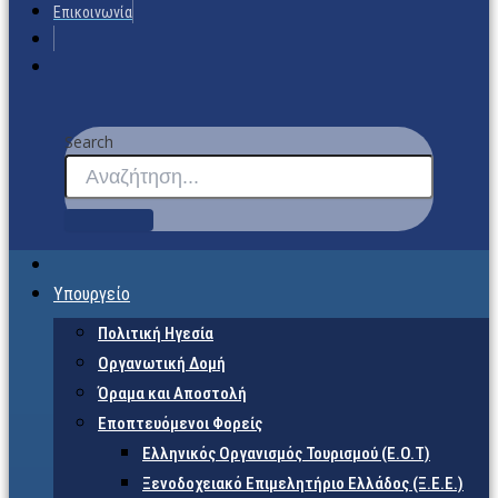
Επικοινωνία
Search
Υπουργείο
Πολιτική Ηγεσία
Οργανωτική Δομή
Όραμα και Αποστολή
Εποπτευόμενοι Φορείς
Eλληνικός Οργανισμός Τουρισμού (Ε.Ο.Τ)
Ξενοδοχειακό Επιμελητήριο Ελλάδος (Ξ.Ε.Ε.)