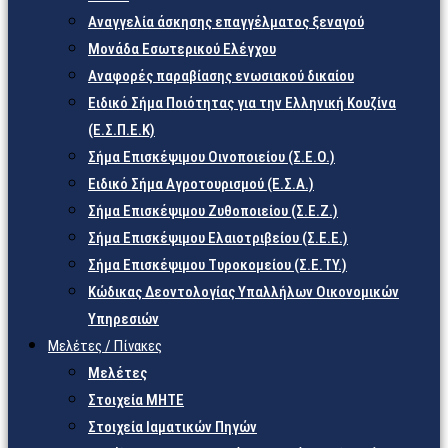
Αναγγελία άσκησης επαγγέλματος ξεναγού
Μονάδα Εσωτερικού Ελέγχου
Αναφορές παραβίασης ενωσιακού δικαίου
Ειδικό Σήμα Ποιότητας για την Ελληνική Κουζίνα
(Ε.Σ.Π.Ε.Κ)
Σήμα Επισκέψιμου Οινοποιείου (Σ.Ε.Ο.)
Ειδικό Σήμα Αγροτουρισμού (Ε.Σ.Α.)
Σήμα Επισκέψιμου Ζυθοποιείου (Σ.Ε.Ζ.)
Σήμα Επισκέψιμου Ελαιοτριβείου (Σ.Ε.Ε.)
Σήμα Επισκέψιμου Τυροκομείου (Σ.Ε.TY.)
Κώδικας Δεοντολογίας Υπαλλήλων Οικονομικών
Υπηρεσιών
Μελέτες / Πίνακες
Μελέτες
Στοιχεία ΜΗΤΕ
Στοιχεία Ιαματικών Πηγών