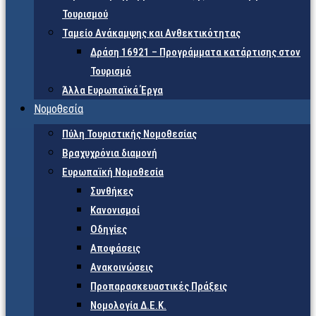
Τουρισμού
Ταμείο Ανάκαμψης και Ανθεκτικότητας
Δράση 16921 – Προγράμματα κατάρτισης στον
Τουρισμό
Άλλα Ευρωπαϊκά Έργα
Νομοθεσία
Πύλη Τουριστικής Νομοθεσίας
Βραχυχρόνια διαμονή
Ευρωπαϊκή Νομοθεσία
Συνθήκες
Κανονισμοί
Οδηγίες
Αποφάσεις
Ανακοινώσεις
Προπαρασκευαστικές Πράξεις
Νομολογία Δ.Ε.Κ.