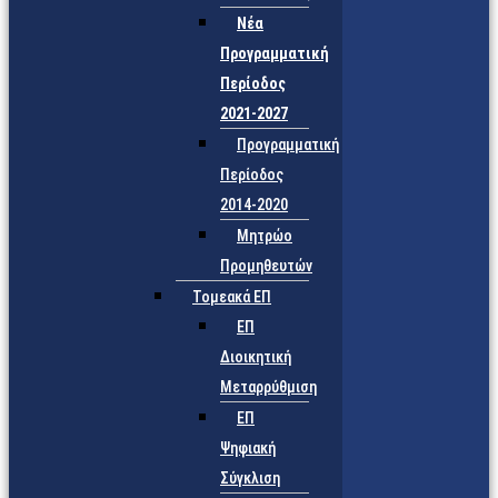
Νέα
Προγραμματική
Περίοδος
2021-2027
Προγραμματική
Περίοδος
2014-2020
Μητρώο
Προμηθευτών
Τομεακά ΕΠ
ΕΠ
Διοικητική
Μεταρρύθμιση
ΕΠ
Ψηφιακή
Σύγκλιση