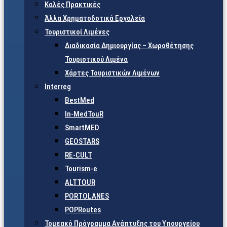
Καλές Πρακτικές
Άλλα Χρηματοδοτικά Εργαλεία
Τουριστικοί Λιμένες
Διαδικασία Δημιουργίας – Χωροθέτησης
Τουριστικού Λιμένα
Χάρτες Τουριστικών Λιμένων
Interreg
BestMed
In-MedTouR
SmartMED
GEOSTARS
RE-CULT
Tourism-e
ALTTOUR
PORTOLANES
POPRoutes
Τομεακό Πρόγραμμα Ανάπτυξης του Υπουργείου