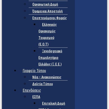
Οργανωτική Δομή
Όραμα και Αποστολή
Εποπτευόμενοι Φορείς
Eλληνικός
Οργανισμός
Τουρισμού
(Ε.Ο.Τ)
Ξενοδοχειακό
Επιμελητήριο
Ελλάδος (Ξ.Ε.Ε.)
Γραφείο Τύπου
Νέα – Ανακοινώσεις
Δελτία Τύπου
Επενδύσεις
ΕΣΠΑ
Επιτελική Δομή