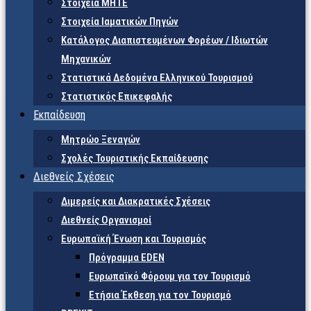
Στοιχεία ΜΗΤΕ
Στοιχεία Ιαματικών Πηγών
Κατάλογος Διαπιστευμένων Φορέων / Ιδιωτών
Μηχανικών
Στατιστικά Δεδομένα Ελληνικού Τουρισμού
Στατιστικός Επικεφαλής
Εκπαίδευση
Μητρώο Ξεναγών
Σχολές Τουριστικής Εκπαίδευσης
Διεθνείς Σχέσεις
Διμερείς και Διακρατικές Σχέσεις
Διεθνείς Οργανισμοί
Ευρωπαϊκή Ένωση και Τουρισμός
Πρόγραμμα EDEN
Ευρωπαϊκό Φόρουμ για τον Τουρισμό
Ετήσια Έκθεση για τον Τουρισμό