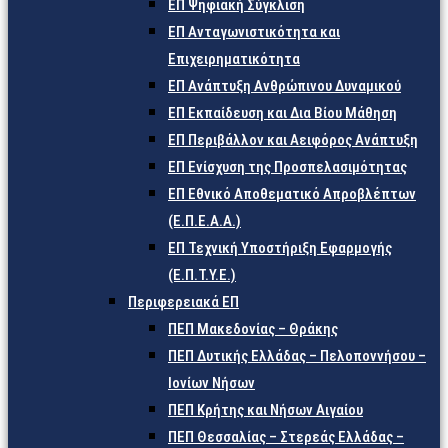
ΕΠ Ψηφιακή Σύγκλιση
ΕΠ Ανταγωνιστικότητα και
Επιχειρηματικότητα
ΕΠ Ανάπτυξη Ανθρώπινου Δυναμικού
ΕΠ Εκπαίδευση και Δια Βίου Μάθηση
ΕΠ Περιβάλλον και Αειφόρος Ανάπτυξη
ΕΠ Ενίσχυση της Προσπελασιμότητας
ΕΠ Εθνικό Αποθεματικό Απροβλέπτων
(Ε.Π.Ε.Α.Α.)
ΕΠ Τεχνική Υποστήριξη Εφαρμογής
(Ε.Π.Τ.Υ.Ε.)
Περιφερειακά ΕΠ
ΠΕΠ Μακεδονίας – Θράκης
ΠΕΠ Δυτικής Ελλάδας – Πελοποννήσου –
Ιονίων Νήσων
ΠΕΠ Κρήτης και Νήσων Αιγαίου
ΠΕΠ Θεσσαλίας – Στερεάς Ελλάδας –