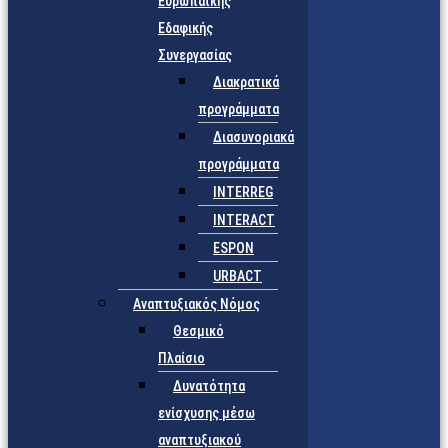
Ευρωπαϊκής
Εδαφικής
Συνεργασίας
Διακρατικά
προγράμματα
Διασυνοριακά
προγράμματα
INTERREG
INTERACT
ESPON
URBACT
Αναπτυξιακός Νόμος
Θεσμικό
Πλαίσιο
Δυνατότητα
ενίσχυσης μέσω
αναπτυξιακού