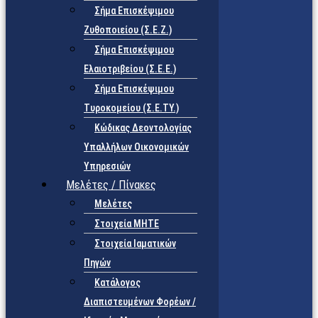
Σήμα Επισκέψιμου
Ζυθοποιείου (Σ.Ε.Ζ.)
Σήμα Επισκέψιμου
Ελαιοτριβείου (Σ.Ε.Ε.)
Σήμα Επισκέψιμου
Τυροκομείου (Σ.Ε.TY.)
Κώδικας Δεοντολογίας
Υπαλλήλων Οικονομικών
Υπηρεσιών
Μελέτες / Πίνακες
Μελέτες
Στοιχεία ΜΗΤΕ
Στοιχεία Ιαματικών
Πηγών
Κατάλογος
Διαπιστευμένων Φορέων /