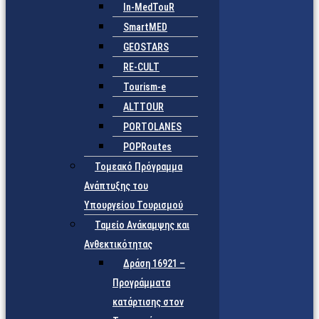
In-MedTouR
SmartMED
GEOSTARS
RE-CULT
Tourism-e
ALTTOUR
PORTOLANES
POPRoutes
Τομεακό Πρόγραμμα
Ανάπτυξης του
Υπουργείου Τουρισμού
Ταμείο Ανάκαμψης και
Ανθεκτικότητας
Δράση 16921 –
Προγράμματα
κατάρτισης στον