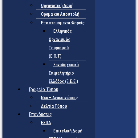
Οργανωτική Δομή
Όραμα και Αποστολή
Εποπτευόμενοι Φορείς
Eλληνικός
Οργανισμός
Τουρισμού
(Ε.Ο.Τ)
Ξενοδοχειακό
Επιμελητήριο
Ελλάδος (Ξ.Ε.Ε.)
Γραφείο Τύπου
Νέα – Ανακοινώσεις
Δελτία Τύπου
Επενδύσεις
ΕΣΠΑ
Επιτελική Δομή