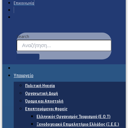
Επικοινωνία
Search
Υπουργείο
Πολιτική Ηγεσία
Οργανωτική Δομή
Όραμα και Αποστολή
Εποπτευόμενοι Φορείς
Eλληνικός Οργανισμός Τουρισμού (Ε.Ο.Τ)
Ξενοδοχειακό Επιμελητήριο Ελλάδος (Ξ.Ε.Ε.)