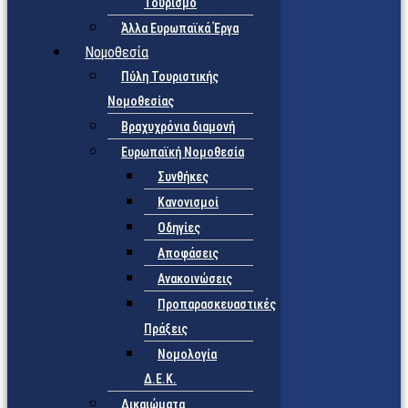
Τουρισμό
Άλλα Ευρωπαϊκά Έργα
Νομοθεσία
Πύλη Τουριστικής
Νομοθεσίας
Βραχυχρόνια διαμονή
Ευρωπαϊκή Νομοθεσία
Συνθήκες
Κανονισμοί
Οδηγίες
Αποφάσεις
Ανακοινώσεις
Προπαρασκευαστικές
Πράξεις
Νομολογία
Δ.Ε.Κ.
Δικαιώματα