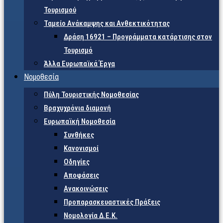
Τουρισμού
Ταμείο Ανάκαμψης και Ανθεκτικότητας
Δράση 16921 – Προγράμματα κατάρτισης στον
Τουρισμό
Άλλα Ευρωπαϊκά Έργα
Νομοθεσία
Πύλη Τουριστικής Νομοθεσίας
Βραχυχρόνια διαμονή
Ευρωπαϊκή Νομοθεσία
Συνθήκες
Κανονισμοί
Οδηγίες
Αποφάσεις
Ανακοινώσεις
Προπαρασκευαστικές Πράξεις
Νομολογία Δ.Ε.Κ.