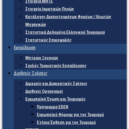
Στοιχεία ΜΗΤΕ
Στοιχεία Ιαματικών Πηγών
Κατάλογος Διαπιστευμένων Φορέων / Ιδιωτών
Μηχανικών
Στατιστικά Δεδομένα Ελληνικού Τουρισμού
Στατιστικός Επικεφαλής
Εκπαίδευση
Μητρώο Ξεναγών
Σχολές Τουριστικής Εκπαίδευσης
Διεθνείς Σχέσεις
Διμερείς και Διακρατικές Σχέσεις
Διεθνείς Οργανισμοί
Ευρωπαϊκή Ένωση και Τουρισμός
Πρόγραμμα EDEN
Ευρωπαϊκό Φόρουμ για τον Τουρισμό
Ετήσια Έκθεση για τον Τουρισμό