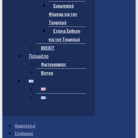
Ευρωπαϊκό
Φόρουμ για τον
Τουρισμό
Ετήσια Έκθεση
για τον Τουρισμό
BREXIT
Πολυμέσα
Φωτογραφίες
Βίντεο
Ημερολόγιο
Σύνδεσμοι