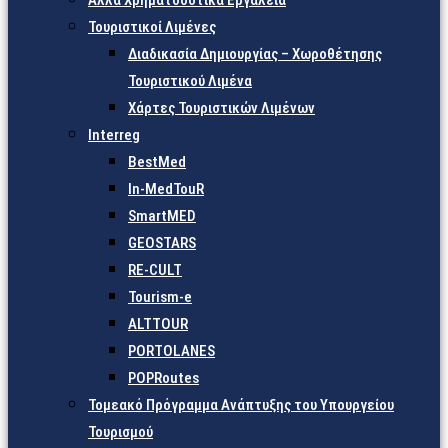
Άλλα Χρηματοδοτικά Εργαλεία
Τουριστικοί Λιμένες
Διαδικασία Δημιουργίας – Χωροθέτησης
Τουριστικού Λιμένα
Χάρτες Τουριστικών Λιμένων
Interreg
BestMed
In-MedTouR
SmartMED
GEOSTARS
RE-CULT
Tourism-e
ALTTOUR
PORTOLANES
POPRoutes
Τομεακό Πρόγραμμα Ανάπτυξης του Υπουργείου
Τουρισμού