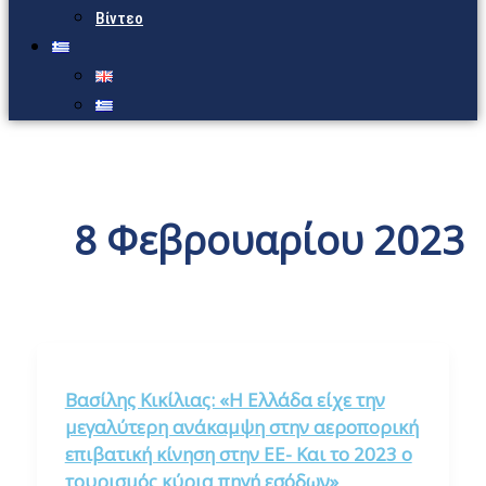
Βίντεο
8 Φεβρουαρίου 2023
Βασίλης Κικίλιας: «Η Ελλάδα είχε την
μεγαλύτερη ανάκαμψη στην αεροπορική
επιβατική κίνηση στην ΕΕ- Και το 2023 ο
τουρισμός κύρια πηγή εσόδων»