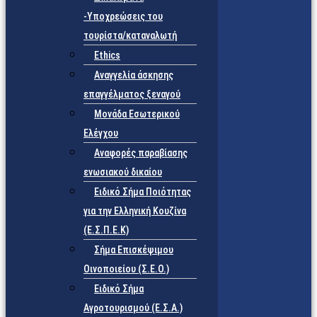
-Υποχρεώσεις του
τουρίστα/καταναλωτή
Ethics
Αναγγελία άσκησης
επαγγέλματος ξεναγού
Μονάδα Εσωτερικού
Ελέγχου
Αναφορές παραβίασης
ενωσιακού δικαίου
Ειδικό Σήμα Ποιότητας
για την Ελληνική Κουζίνα
(Ε.Σ.Π.Ε.Κ)
Σήμα Επισκέψιμου
Οινοποιείου (Σ.Ε.Ο.)
Ειδικό Σήμα
Αγροτουρισμού (Ε.Σ.Α.)