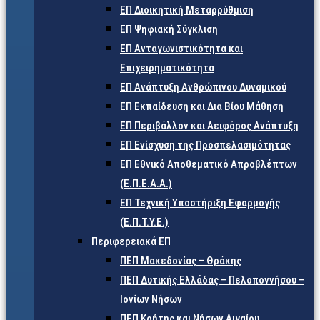
ΕΠ Διοικητική Μεταρρύθμιση
ΕΠ Ψηφιακή Σύγκλιση
ΕΠ Ανταγωνιστικότητα και
Επιχειρηματικότητα
ΕΠ Ανάπτυξη Ανθρώπινου Δυναμικού
ΕΠ Εκπαίδευση και Δια Βίου Μάθηση
ΕΠ Περιβάλλον και Αειφόρος Ανάπτυξη
ΕΠ Ενίσχυση της Προσπελασιμότητας
ΕΠ Εθνικό Αποθεματικό Απροβλέπτων
(Ε.Π.Ε.Α.Α.)
ΕΠ Τεχνική Υποστήριξη Εφαρμογής
(Ε.Π.Τ.Υ.Ε.)
Περιφερειακά ΕΠ
ΠΕΠ Μακεδονίας – Θράκης
ΠΕΠ Δυτικής Ελλάδας – Πελοποννήσου –
Ιονίων Νήσων
ΠΕΠ Κρήτης και Νήσων Αιγαίου