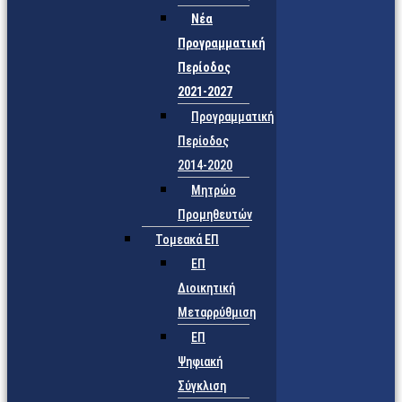
Νέα
Προγραμματική
Περίοδος
2021-2027
Προγραμματική
Περίοδος
2014-2020
Μητρώο
Προμηθευτών
Τομεακά ΕΠ
ΕΠ
Διοικητική
Μεταρρύθμιση
ΕΠ
Ψηφιακή
Σύγκλιση