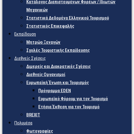
Κατάλογος Διαπιστευμένων Φορέων / Ιδιωτών
Μηχανικών
Στατιστικά Δεδομένα Ελληνικού Τουρισμού
Στατιστικός Επικεφαλής
Εκπαίδευση
Μητρώο Ξεναγών
Σχολές Τουριστικής Εκπαίδευσης
Διεθνείς Σχέσεις
Διμερείς και Διακρατικές Σχέσεις
Διεθνείς Οργανισμοί
Ευρωπαϊκή Ένωση και Τουρισμός
Πρόγραμμα EDEN
Ευρωπαϊκό Φόρουμ για τον Τουρισμό
Ετήσια Έκθεση για τον Τουρισμό
BREXIT
Πολυμέσα
Φωτογραφίες