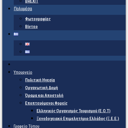
BREXIT
Πολυμέσα
Φωτογραφίες
Βίντεο
Υπουργείο
Πολιτική Ηγεσία
Οργανωτική Δομή
Όραμα και Αποστολή
Εποπτευόμενοι Φορείς
Eλληνικός Οργανισμός Τουρισμού (Ε.Ο.Τ)
Ξενοδοχειακό Επιμελητήριο Ελλάδος (Ξ.Ε.Ε.)
Γραφείο Τύπου