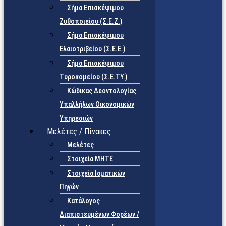
Σήμα Επισκέψιμου
Ζυθοποιείου (Σ.Ε.Ζ.)
Σήμα Επισκέψιμου
Ελαιοτριβείου (Σ.Ε.Ε.)
Σήμα Επισκέψιμου
Τυροκομείου (Σ.Ε.TY.)
Κώδικας Δεοντολογίας
Υπαλλήλων Οικονομικών
Υπηρεσιών
Μελέτες / Πίνακες
Μελέτες
Στοιχεία ΜΗΤΕ
Στοιχεία Ιαματικών
Πηγών
Κατάλογος
Διαπιστευμένων Φορέων /