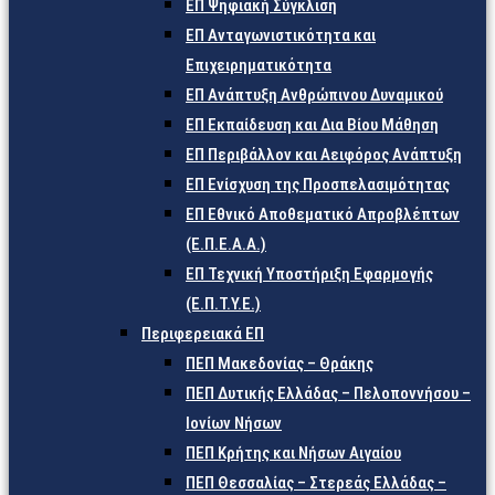
ΕΠ Ψηφιακή Σύγκλιση
ΕΠ Ανταγωνιστικότητα και
Επιχειρηματικότητα
ΕΠ Ανάπτυξη Ανθρώπινου Δυναμικού
ΕΠ Εκπαίδευση και Δια Βίου Μάθηση
ΕΠ Περιβάλλον και Αειφόρος Ανάπτυξη
ΕΠ Ενίσχυση της Προσπελασιμότητας
ΕΠ Εθνικό Αποθεματικό Απροβλέπτων
(Ε.Π.Ε.Α.Α.)
ΕΠ Τεχνική Υποστήριξη Εφαρμογής
(Ε.Π.Τ.Υ.Ε.)
Περιφερειακά ΕΠ
ΠΕΠ Μακεδονίας – Θράκης
ΠΕΠ Δυτικής Ελλάδας – Πελοποννήσου –
Ιονίων Νήσων
ΠΕΠ Κρήτης και Νήσων Αιγαίου
ΠΕΠ Θεσσαλίας – Στερεάς Ελλάδας –