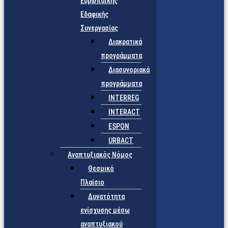
Ευρωπαϊκής
Εδαφικής
Συνεργασίας
Διακρατικά
προγράμματα
Διασυνοριακά
προγράμματα
INTERREG
INTERACT
ESPON
URBACT
Αναπτυξιακός Νόμος
Θεσμικό
Πλαίσιο
Δυνατότητα
ενίσχυσης μέσω
αναπτυξιακού