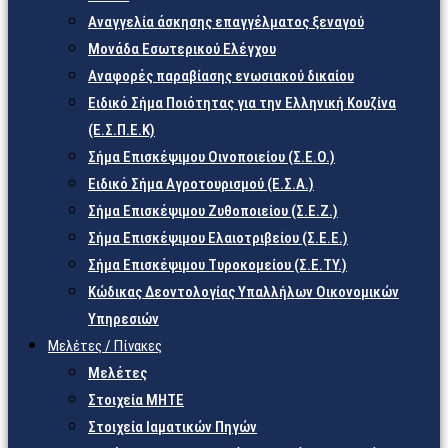
Αναγγελία άσκησης επαγγέλματος ξεναγού
Μονάδα Εσωτερικού Ελέγχου
Αναφορές παραβίασης ενωσιακού δικαίου
Ειδικό Σήμα Ποιότητας για την Ελληνική Κουζίνα
(Ε.Σ.Π.Ε.Κ)
Σήμα Επισκέψιμου Οινοποιείου (Σ.Ε.Ο.)
Ειδικό Σήμα Αγροτουρισμού (Ε.Σ.Α.)
Σήμα Επισκέψιμου Ζυθοποιείου (Σ.Ε.Ζ.)
Σήμα Επισκέψιμου Ελαιοτριβείου (Σ.Ε.Ε.)
Σήμα Επισκέψιμου Τυροκομείου (Σ.Ε.TY.)
Κώδικας Δεοντολογίας Υπαλλήλων Οικονομικών
Υπηρεσιών
Μελέτες / Πίνακες
Μελέτες
Στοιχεία ΜΗΤΕ
Στοιχεία Ιαματικών Πηγών