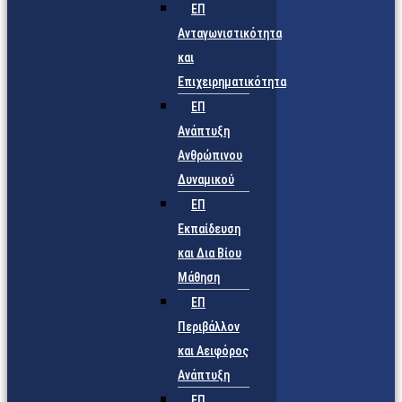
ΕΠ
Ανταγωνιστικότητα
και
Επιχειρηματικότητα
ΕΠ
Ανάπτυξη
Ανθρώπινου
Δυναμικού
ΕΠ
Εκπαίδευση
και Δια Βίου
Μάθηση
ΕΠ
Περιβάλλον
και Αειφόρος
Ανάπτυξη
ΕΠ