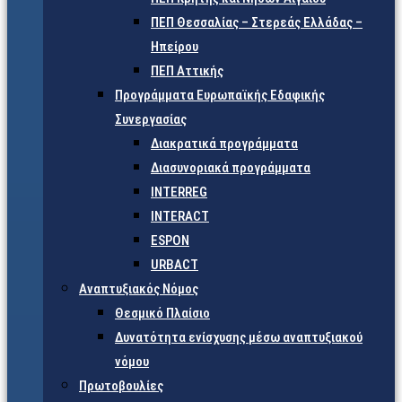
ΠΕΠ Θεσσαλίας – Στερεάς Ελλάδας –
Ηπείρου
ΠΕΠ Αττικής
Προγράμματα Ευρωπαϊκής Εδαφικής
Συνεργασίας
Διακρατικά προγράμματα
Διασυνοριακά προγράμματα
INTERREG
INTERACT
ESPON
URBACT
Αναπτυξιακός Νόμος
Θεσμικό Πλαίσιο
Δυνατότητα ενίσχυσης μέσω αναπτυξιακού
νόμου
Πρωτοβουλίες