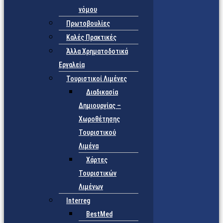
νόμου
Πρωτοβουλίες
Καλές Πρακτικές
Άλλα Χρηματοδοτικά
Εργαλεία
Τουριστικοί Λιμένες
Διαδικασία
Δημιουργίας –
Χωροθέτησης
Τουριστικού
Λιμένα
Χάρτες
Τουριστικών
Λιμένων
Interreg
BestMed