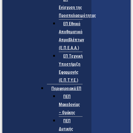
Ενίσχυση της
Προσπελασιμότητας
ΕΠ Εθνικό
Αποθεματικό
Απροβλέπτων
(Ε.Π.Ε.Α.Α.)
ΕΠ Τεχνική
Υποστήριξη
Εφαρμογής
(Ε.Π.Τ.Υ.Ε.)
Περιφερειακά ΕΠ
ΠΕΠ
Μακεδονίας
– Θράκης
ΠΕΠ
Δυτικής