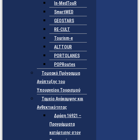
In-MedTouR
SmartMED
GEOSTARS
RE-CULT
Tourism-e
ALTTOUR
PORTOLANES
POPRoutes
Τομεακό Πρόγραμμα
Ανάπτυξης του
Υπουργείου Τουρισμού
Ταμείο Ανάκαμψης και
Ανθεκτικότητας
Δράση 16921 –
Προγράμματα
κατάρτισης στον