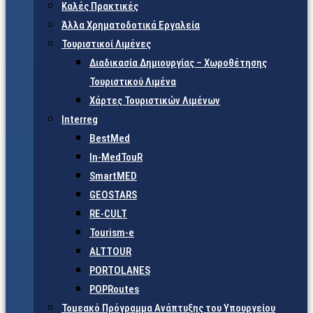
Καλές Πρακτικές
Άλλα Χρηματοδοτικά Εργαλεία
Τουριστικοί Λιμένες
Διαδικασία Δημιουργίας – Χωροθέτησης
Τουριστικού Λιμένα
Χάρτες Τουριστικών Λιμένων
Interreg
BestMed
In-MedTouR
SmartMED
GEOSTARS
RE-CULT
Tourism-e
ALTTOUR
PORTOLANES
POPRoutes
Τομεακό Πρόγραμμα Ανάπτυξης του Υπουργείου