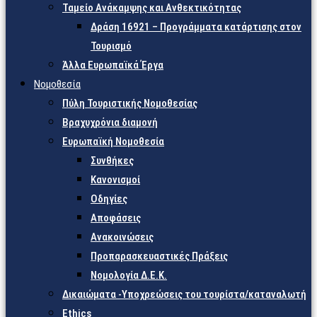
Ταμείο Ανάκαμψης και Ανθεκτικότητας
Δράση 16921 – Προγράμματα κατάρτισης στον
Τουρισμό
Άλλα Ευρωπαϊκά Έργα
Νομοθεσία
Πύλη Τουριστικής Νομοθεσίας
Βραχυχρόνια διαμονή
Ευρωπαϊκή Νομοθεσία
Συνθήκες
Κανονισμοί
Οδηγίες
Αποφάσεις
Ανακοινώσεις
Προπαρασκευαστικές Πράξεις
Νομολογία Δ.Ε.Κ.
Δικαιώματα -Υποχρεώσεις του τουρίστα/καταναλωτή
Ethics