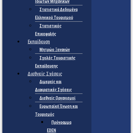
Ιδιωτών Μηχανικών
Στατιστικά Δεδομένα
Ελληνικού Τουρισμού
Στατιστικός
Επικεφαλής
Εκπαίδευση
Μητρώο Ξεναγών
Σχολές Τουριστικής
Εκπαίδευσης
Διεθνείς Σχέσεις
Διμερείς και
Διακρατικές Σχέσεις
Διεθνείς Οργανισμοί
Ευρωπαϊκή Ένωση και
Τουρισμός
Πρόγραμμα
EDEN