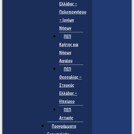
Ελλάδας –
Πελοποννήσου
– Ιονίων
Νήσων
ΠΕΠ
Κρήτης και
Νήσων
Αιγαίου
ΠΕΠ
Θεσσαλίας –
Στερεάς
Ελλάδας –
Ηπείρου
ΠΕΠ
Αττικής
Προγράμματα