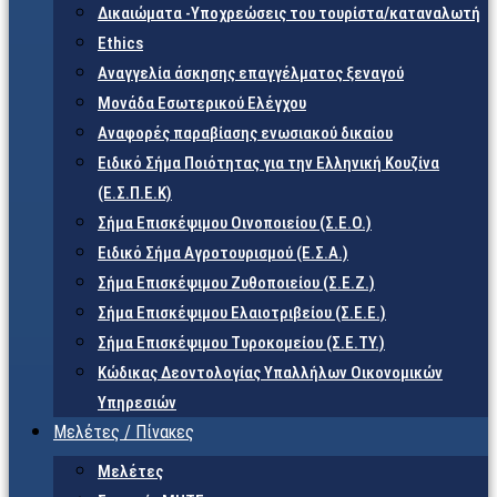
Δικαιώματα -Υποχρεώσεις του τουρίστα/καταναλωτή
Ethics
Αναγγελία άσκησης επαγγέλματος ξεναγού
Μονάδα Εσωτερικού Ελέγχου
Αναφορές παραβίασης ενωσιακού δικαίου
Ειδικό Σήμα Ποιότητας για την Ελληνική Κουζίνα
(Ε.Σ.Π.Ε.Κ)
Σήμα Επισκέψιμου Οινοποιείου (Σ.Ε.Ο.)
Ειδικό Σήμα Αγροτουρισμού (Ε.Σ.Α.)
Σήμα Επισκέψιμου Ζυθοποιείου (Σ.Ε.Ζ.)
Σήμα Επισκέψιμου Ελαιοτριβείου (Σ.Ε.Ε.)
Σήμα Επισκέψιμου Τυροκομείου (Σ.Ε.TY.)
Κώδικας Δεοντολογίας Υπαλλήλων Οικονομικών
Υπηρεσιών
Μελέτες / Πίνακες
Μελέτες