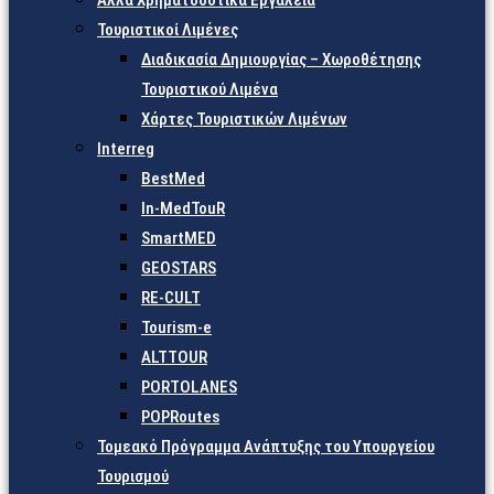
Άλλα Χρηματοδοτικά Εργαλεία
Τουριστικοί Λιμένες
Διαδικασία Δημιουργίας – Χωροθέτησης
Τουριστικού Λιμένα
Χάρτες Τουριστικών Λιμένων
Interreg
BestMed
In-MedTouR
SmartMED
GEOSTARS
RE-CULT
Tourism-e
ALTTOUR
PORTOLANES
POPRoutes
Τομεακό Πρόγραμμα Ανάπτυξης του Υπουργείου
Τουρισμού