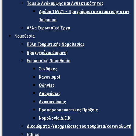
Ταμείο Ανάκαμψης και Ανθεκτικότητας
Δράση 16921 – Προγράμματα κατάρτισης στον
Τουρισμό
Άλλα Ευρωπαϊκά Έργα
Νομοθεσία
Πύλη Τουριστικής Νομοθεσίας
Βραχυχρόνια διαμονή
Ευρωπαϊκή Νομοθεσία
Συνθήκες
Κανονισμοί
Οδηγίες
Αποφάσεις
Ανακοινώσεις
Προπαρασκευαστικές Πράξεις
Νομολογία Δ.Ε.Κ.
Δικαιώματα -Υποχρεώσεις του τουρίστα/καταναλωτή
Ethics