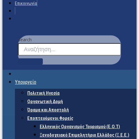
Επικοινωνία
Search
Υπουργείο
Πολιτική Ηγεσία
Οργανωτική Δομή
Όραμα και Αποστολή
Εποπτευόμενοι Φορείς
Eλληνικός Οργανισμός Τουρισμού (Ε.Ο.Τ)
Ξενοδοχειακό Επιμελητήριο Ελλάδος (Ξ.Ε.Ε.)