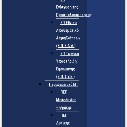
Ενίσχυση της
Προσπελασιμότητας
ΕΠ Εθνικό
Αποθεματικό
Απροβλέπτων
(Ε.Π.Ε.Α.Α.)
ΕΠ Τεχνική
Υποστήριξη
Εφαρμογής
(Ε.Π.Τ.Υ.Ε.)
Περιφερειακά ΕΠ
ΠΕΠ
Μακεδονίας
– Θράκης
ΠΕΠ
Δυτικής