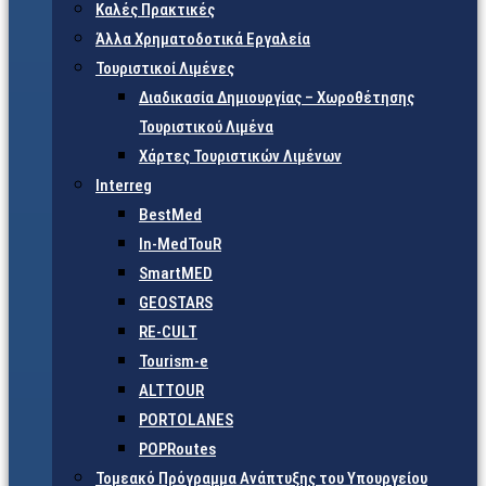
Καλές Πρακτικές
Άλλα Χρηματοδοτικά Εργαλεία
Τουριστικοί Λιμένες
Διαδικασία Δημιουργίας – Χωροθέτησης
Τουριστικού Λιμένα
Χάρτες Τουριστικών Λιμένων
Interreg
BestMed
In-MedTouR
SmartMED
GEOSTARS
RE-CULT
Tourism-e
ALTTOUR
PORTOLANES
POPRoutes
Τομεακό Πρόγραμμα Ανάπτυξης του Υπουργείου