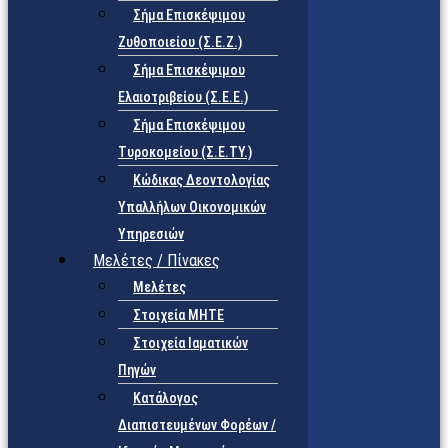
Σήμα Επισκέψιμου
Ζυθοποιείου (Σ.Ε.Ζ.)
Σήμα Επισκέψιμου
Ελαιοτριβείου (Σ.Ε.Ε.)
Σήμα Επισκέψιμου
Τυροκομείου (Σ.Ε.TY.)
Κώδικας Δεοντολογίας
Υπαλλήλων Οικονομικών
Υπηρεσιών
Μελέτες / Πίνακες
Μελέτες
Στοιχεία ΜΗΤΕ
Στοιχεία Ιαματικών
Πηγών
Κατάλογος
Διαπιστευμένων Φορέων /