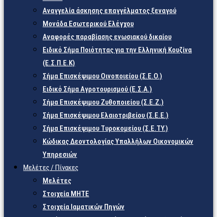
Αναγγελία άσκησης επαγγέλματος ξεναγού
Μονάδα Εσωτερικού Ελέγχου
Αναφορές παραβίασης ενωσιακού δικαίου
Ειδικό Σήμα Ποιότητας για την Ελληνική Κουζίνα
(Ε.Σ.Π.Ε.Κ)
Σήμα Επισκέψιμου Οινοποιείου (Σ.Ε.Ο.)
Ειδικό Σήμα Αγροτουρισμού (Ε.Σ.Α.)
Σήμα Επισκέψιμου Ζυθοποιείου (Σ.Ε.Ζ.)
Σήμα Επισκέψιμου Ελαιοτριβείου (Σ.Ε.Ε.)
Σήμα Επισκέψιμου Τυροκομείου (Σ.Ε.TY.)
Κώδικας Δεοντολογίας Υπαλλήλων Οικονομικών
Υπηρεσιών
Μελέτες / Πίνακες
Μελέτες
Στοιχεία ΜΗΤΕ
Στοιχεία Ιαματικών Πηγών