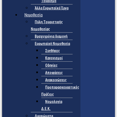
Τουρισμό
Άλλα Ευρωπαϊκά Έργα
Νομοθεσία
Πύλη Τουριστικής
Νομοθεσίας
Βραχυχρόνια διαμονή
Ευρωπαϊκή Νομοθεσία
Συνθήκες
Κανονισμοί
Οδηγίες
Αποφάσεις
Ανακοινώσεις
Προπαρασκευαστικές
Πράξεις
Νομολογία
Δ.Ε.Κ.
Δικαιώματα