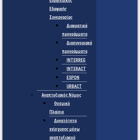
Ευρωπαϊκής
Εδαφικής
Συνεργασίας
Διακρατικά
προγράμματα
Διασυνοριακά
προγράμματα
INTERREG
INTERACT
ESPON
URBACT
Αναπτυξιακός Νόμος
Θεσμικό
Πλαίσιο
Δυνατότητα
ενίσχυσης μέσω
αναπτυξιακού