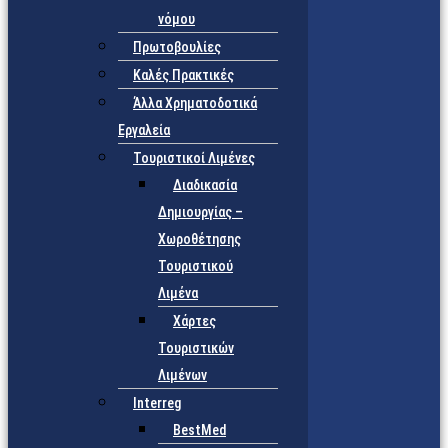
νόμου
Πρωτοβουλίες
Καλές Πρακτικές
Άλλα Χρηματοδοτικά
Εργαλεία
Τουριστικοί Λιμένες
Διαδικασία
Δημιουργίας –
Χωροθέτησης
Τουριστικού
Λιμένα
Χάρτες
Τουριστικών
Λιμένων
Interreg
BestMed