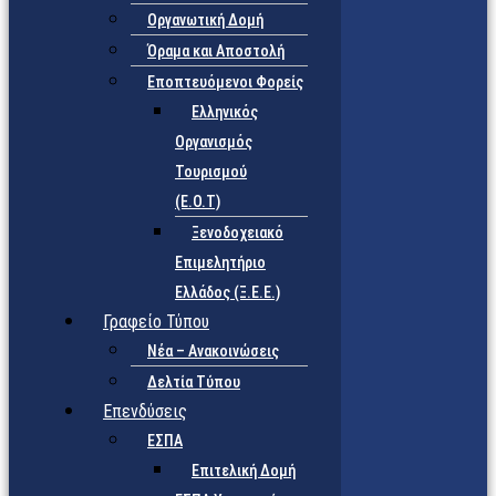
Οργανωτική Δομή
Όραμα και Αποστολή
Εποπτευόμενοι Φορείς
Eλληνικός
Οργανισμός
Τουρισμού
(Ε.Ο.Τ)
Ξενοδοχειακό
Επιμελητήριο
Ελλάδος (Ξ.Ε.Ε.)
Γραφείο Τύπου
Νέα – Ανακοινώσεις
Δελτία Τύπου
Επενδύσεις
ΕΣΠΑ
Επιτελική Δομή