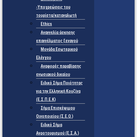
-Υποχρεώσεις του
τουρίστα/καταναλωτή
Ethics
Αναγγελία άσκησης
επαγγέλματος ξεναγού
Μονάδα Εσωτερικού
Ελέγχου
Αναφορές παραβίασης
ενωσιακού δικαίου
Ειδικό Σήμα Ποιότητας
για την Ελληνική Κουζίνα
(Ε.Σ.Π.Ε.Κ)
Σήμα Επισκέψιμου
Οινοποιείου (Σ.Ε.Ο.)
Ειδικό Σήμα
Αγροτουρισμού (Ε.Σ.Α.)