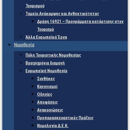
Τουρισμού
Ταμείο Ανάκαμψης και Ανθεκτικότητας
Δράση 16921 – Προγράμματα κατάρτισης στον
Τουρισμό
Άλλα Ευρωπαϊκά Έργα
Νομοθεσία
Πύλη Τουριστικής Νομοθεσίας
Βραχυχρόνια διαμονή
Ευρωπαϊκή Νομοθεσία
Συνθήκες
Κανονισμοί
Οδηγίες
Αποφάσεις
Ανακοινώσεις
Προπαρασκευαστικές Πράξεις
Νομολογία Δ.Ε.Κ.