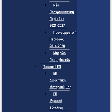
Νέα
Προγραμματική
Περίοδος
2021-2027
Προγραμματική
Περίοδος
2014-2020
Μητρώο
Προμηθευτών
Τομεακά ΕΠ
ΕΠ
Διοικητική
Μεταρρύθμιση
ΕΠ
Ψηφιακή
Σύγκλιση