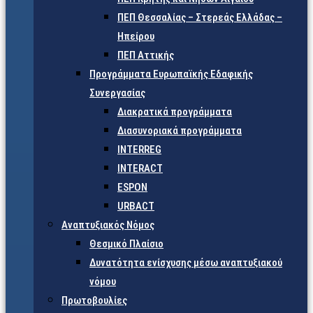
ΠΕΠ Θεσσαλίας – Στερεάς Ελλάδας –
Ηπείρου
ΠΕΠ Αττικής
Προγράμματα Ευρωπαϊκής Εδαφικής
Συνεργασίας
Διακρατικά προγράμματα
Διασυνοριακά προγράμματα
INTERREG
INTERACT
ESPON
URBACT
Αναπτυξιακός Νόμος
Θεσμικό Πλαίσιο
Δυνατότητα ενίσχυσης μέσω αναπτυξιακού
νόμου
Πρωτοβουλίες