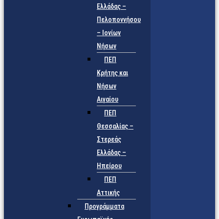
Ελλάδας –
Πελοποννήσου
– Ιονίων
Νήσων
ΠΕΠ
Κρήτης και
Νήσων
Αιγαίου
ΠΕΠ
Θεσσαλίας –
Στερεάς
Ελλάδας –
Ηπείρου
ΠΕΠ
Αττικής
Προγράμματα