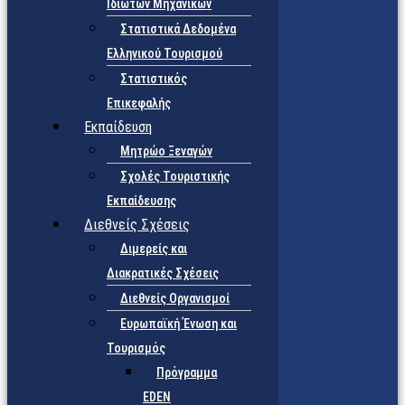
Ιδιωτών Μηχανικών
Στατιστικά Δεδομένα
Ελληνικού Τουρισμού
Στατιστικός
Επικεφαλής
Εκπαίδευση
Μητρώο Ξεναγών
Σχολές Τουριστικής
Εκπαίδευσης
Διεθνείς Σχέσεις
Διμερείς και
Διακρατικές Σχέσεις
Διεθνείς Οργανισμοί
Ευρωπαϊκή Ένωση και
Τουρισμός
Πρόγραμμα
EDEN