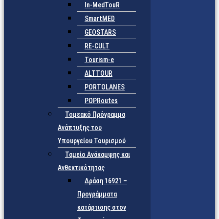
In-MedTouR
SmartMED
GEOSTARS
RE-CULT
Tourism-e
ALTTOUR
PORTOLANES
POPRoutes
Τομεακό Πρόγραμμα
Ανάπτυξης του
Υπουργείου Τουρισμού
Ταμείο Ανάκαμψης και
Ανθεκτικότητας
Δράση 16921 –
Προγράμματα
κατάρτισης στον