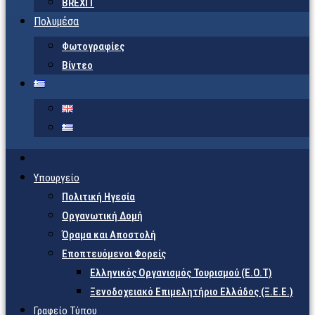
BREXIT
Πολυμέσα
Φωτογραφίες
Βίντεο
Υπουργείο
Πολιτική Ηγεσία
Οργανωτική Δομή
Όραμα και Αποστολή
Εποπτευόμενοι Φορείς
Eλληνικός Οργανισμός Τουρισμού (Ε.Ο.Τ)
Ξενοδοχειακό Επιμελητήριο Ελλάδος (Ξ.Ε.Ε.)
Γραφείο Τύπου