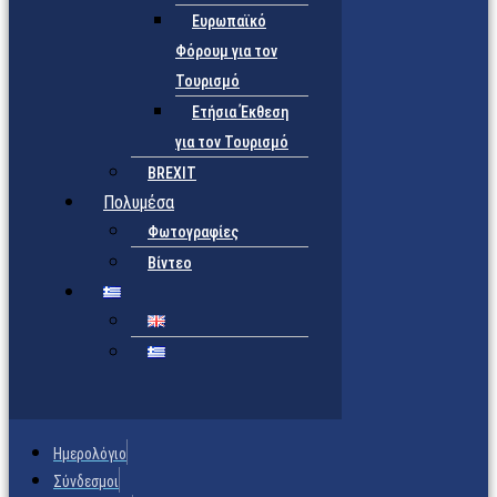
Ευρωπαϊκό
Φόρουμ για τον
Τουρισμό
Ετήσια Έκθεση
για τον Τουρισμό
BREXIT
Πολυμέσα
Φωτογραφίες
Βίντεο
Ημερολόγιο
Σύνδεσμοι