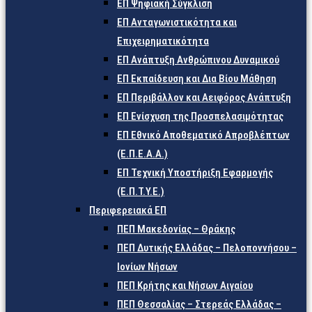
ΕΠ Ψηφιακή Σύγκλιση
ΕΠ Ανταγωνιστικότητα και
Επιχειρηματικότητα
ΕΠ Ανάπτυξη Ανθρώπινου Δυναμικού
ΕΠ Εκπαίδευση και Δια Βίου Μάθηση
ΕΠ Περιβάλλον και Αειφόρος Ανάπτυξη
ΕΠ Ενίσχυση της Προσπελασιμότητας
ΕΠ Εθνικό Αποθεματικό Απροβλέπτων
(Ε.Π.Ε.Α.Α.)
ΕΠ Τεχνική Υποστήριξη Εφαρμογής
(Ε.Π.Τ.Υ.Ε.)
Περιφερειακά ΕΠ
ΠΕΠ Μακεδονίας – Θράκης
ΠΕΠ Δυτικής Ελλάδας – Πελοποννήσου –
Ιονίων Νήσων
ΠΕΠ Κρήτης και Νήσων Αιγαίου
ΠΕΠ Θεσσαλίας – Στερεάς Ελλάδας –