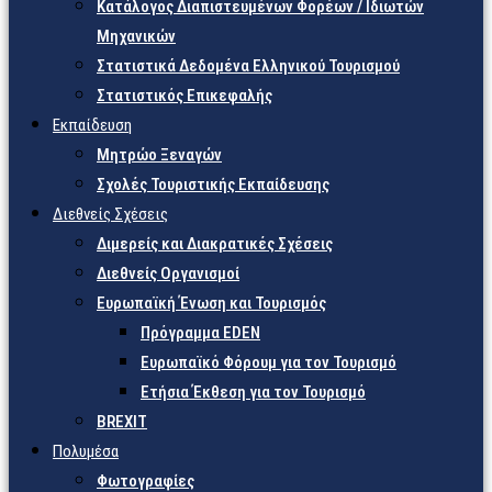
Κατάλογος Διαπιστευμένων Φορέων / Ιδιωτών
Μηχανικών
Στατιστικά Δεδομένα Ελληνικού Τουρισμού
Στατιστικός Επικεφαλής
Εκπαίδευση
Μητρώο Ξεναγών
Σχολές Τουριστικής Εκπαίδευσης
Διεθνείς Σχέσεις
Διμερείς και Διακρατικές Σχέσεις
Διεθνείς Οργανισμοί
Ευρωπαϊκή Ένωση και Τουρισμός
Πρόγραμμα EDEN
Ευρωπαϊκό Φόρουμ για τον Τουρισμό
Ετήσια Έκθεση για τον Τουρισμό
BREXIT
Πολυμέσα
Φωτογραφίες