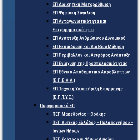
ΕΠ Διοικητική Μεταρρύθμιση
ΕΠ Ψηφιακή Σύγκλιση
ΕΠ Ανταγωνιστικότητα και
Επιχειρηματικότητα
ΕΠ Ανάπτυξη Ανθρώπινου Δυναμικού
ΕΠ Εκπαίδευση και Δια Βίου Μάθηση
ΕΠ Περιβάλλον και Αειφόρος Ανάπτυξη
ΕΠ Ενίσχυση της Προσπελασιμότητας
ΕΠ Εθνικό Αποθεματικό Απροβλέπτων
(Ε.Π.Ε.Α.Α.)
ΕΠ Τεχνική Υποστήριξη Εφαρμογής
(Ε.Π.Τ.Υ.Ε.)
Περιφερειακά ΕΠ
ΠΕΠ Μακεδονίας – Θράκης
ΠΕΠ Δυτικής Ελλάδας – Πελοποννήσου –
Ιονίων Νήσων
ΠΕΠ Κρήτης και Νήσων Αιγαίου