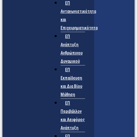
ΕΠ
Ανταγωνιστικότητα
και
Επιχειρηματικότητα
ΕΠ
Ανάπτυξη
Ανθρώπινου
Δυναμικού
ΕΠ
Εκπαίδευση
και Δια Βίου
Μάθηση
ΕΠ
Περιβάλλον
και Αειφόρος
Ανάπτυξη
ΕΠ