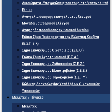
Δικαιώματα -Υποχρεώσεις του τουρίστα/καταναλωτή
Ethics
Αναγγελία άσκησης επαγγέλματος ξεναγού
Μονάδα Εσωτερικού Ελέγχου
Αναφορές παραβίασης ενωσιακού δικαίου
Ειδικό Σήμα Ποιότητας για την Ελληνική Κουζίνα
(Ε.Σ.Π.Ε.Κ)
Σήμα Επισκέψιμου Οινοποιείου (Σ.Ε.Ο.)
Ειδικό Σήμα Αγροτουρισμού (Ε.Σ.Α.)
Σήμα Επισκέψιμου Ζυθοποιείου (Σ.Ε.Ζ.)
Σήμα Επισκέψιμου Ελαιοτριβείου (Σ.Ε.Ε.)
Σήμα Επισκέψιμου Τυροκομείου (Σ.Ε.TY.)
Κώδικας Δεοντολογίας Υπαλλήλων Οικονομικών
Υπηρεσιών
Μελέτες / Πίνακες
Μελέτες