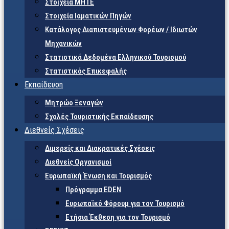
Στοιχεία ΜΗΤΕ
Στοιχεία Ιαματικών Πηγών
Κατάλογος Διαπιστευμένων Φορέων / Ιδιωτών
Μηχανικών
Στατιστικά Δεδομένα Ελληνικού Τουρισμού
Στατιστικός Επικεφαλής
Εκπαίδευση
Μητρώο Ξεναγών
Σχολές Τουριστικής Εκπαίδευσης
Διεθνείς Σχέσεις
Διμερείς και Διακρατικές Σχέσεις
Διεθνείς Οργανισμοί
Ευρωπαϊκή Ένωση και Τουρισμός
Πρόγραμμα EDEN
Ευρωπαϊκό Φόρουμ για τον Τουρισμό
Ετήσια Έκθεση για τον Τουρισμό